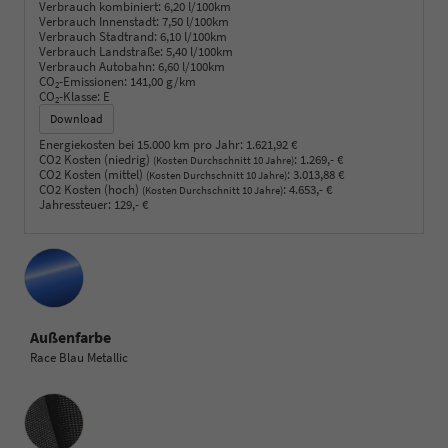
Verbrauch kombiniert:
6,20 l/100km
Verbrauch Innenstadt:
7,50 l/100km
Verbrauch Stadtrand:
6,10 l/100km
Verbrauch Landstraße:
5,40 l/100km
Verbrauch Autobahn:
6,60 l/100km
CO
-Emissionen:
141,00 g/km
2
CO
-Klasse:
E
2
Download
Energiekosten bei 15.000 km pro Jahr:
1.621,92 €
CO2 Kosten (niedrig)
:
1.269,- €
(Kosten Durchschnitt 10 Jahre)
CO2 Kosten (mittel)
:
3.013,88 €
(Kosten Durchschnitt 10 Jahre)
CO2 Kosten (hoch)
:
4.653,- €
(Kosten Durchschnitt 10 Jahre)
Jahressteuer:
129,- €
Außenfarbe
Race Blau Metallic
Innenausstattung