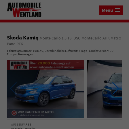
Menü
Skoda Kamiq
Monte Carlo 1.5 TSI DSG MonteCarlo AHK Matrix
Pano RFK
Fahrzeugnummer
:
198146
, unverbindliche Lieferzeit:
7 Tage
, Landesversion: EU -
Europa,
Neuwagen
AUSSENFARBE
Race Blau Metallic