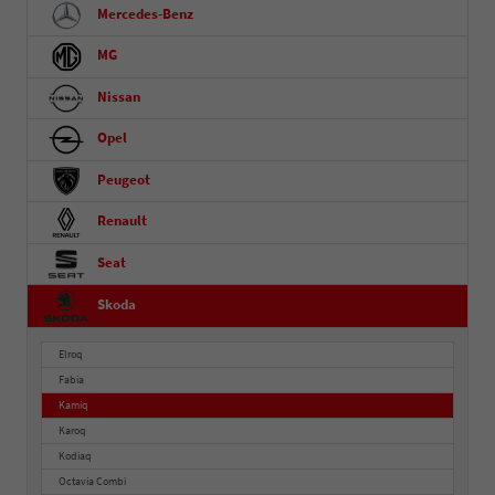
Mercedes-Benz
MG
Nissan
Opel
Peugeot
Renault
Seat
Skoda
Elroq
Fabia
Kamiq
Karoq
Kodiaq
Octavia Combi