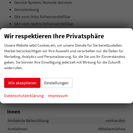
Service-System: Remote Services
Servolenkung
Sitz vorn links höhenverstellbar
Sitz vorn rechts höhenverstellbar
Sitzbezug / Polsterung: Monte Carlo
Wir respektieren Ihre Privatsphäre
Start/Stop-Anlage
Tagfahrlicht LED
Unsere Website setzt Cookies ein, um unsere Dienste für Sie bereitzustellen.
Hierbei berücksichtigen wir Ihre Auswahl und verarbeiten nur die Daten für
USB-Ladeanschlüsse (2-fach, Typ C) für 2.Sitzreihe
Marketing, Analytics und Personalisierung, für die Sie uns Ihr Einverständnis
USB-Schnittstelle vorn (2-fach, Typ C)
geben. Sie können Ihre Einwilligung jederzeit mit Wirkung für die Zukunft
Verzurrösen Koffer-/Laderaum
widerrufen.
Winter-Paket (Wasserstandsanzeige SRA / SWA,
Scheibenwaschdüsen heizbar, Sitzheizung vorn )
Alle akzeptieren
Einstellungen
Wireless SmartLink
Zentralverriegelung
Datenschutzerklärung
Impressum
Innen
Ambiente-Beleuchtung
vorhanden
Armlehnen
Mittelarmlehne