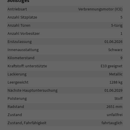
Sonstiges
Antriebsart
Verbrennungsmotor (ICE)
Anzahl Sitzplätze
5
Anzahl Türen
5-türig
Anzahl Vorbesitzer
1
Erstzulassung
01.06.2026
Innenausstattung
Schwarz
Kilometerstand
9
Kraftstoff: unterstützte
E10 geeignet
Lackierung
Metallic
Leergewicht
1288 kg
Nächste Hauptuntersuchung
01.06.2029
Polsterung
Stoff
Radstand
2651 mm
Zustand
unfallfrei
Zustand, Fahrfähigkeit
fahrtauglich