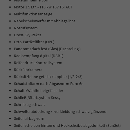
Mittelarmlehne vorn
Motor 1,5 Ltr. - 110 kW 16V TSI ACT
Multifunktionsanzeige
Nebelscheinwerfer mit Abbiegelicht
Notrufsystem
Open-Sky-Paket
Otto-Partikelfilter (OPF)
Panoramadach fest (Glas) (Dachreling )
Radioempfang digital (DAB+)
Reifendruck-Kontrollsystem
Rückfahrkamera
Rücksitzlehne geteilt/klappbar (1/3-2/3)
Schadstoffarm nach Abgasnorm Euro 6e
Schalt-/Wählhebelgriff Leder
Schließ-/Startsystem Kessy
Schriftzug schwarz
Schwellerabdeckung / -verkleidung schwarz glänzend
Seitenairbag vorn
Seitenscheiben hinten und Heckscheibe abgedunkelt (SunSet)