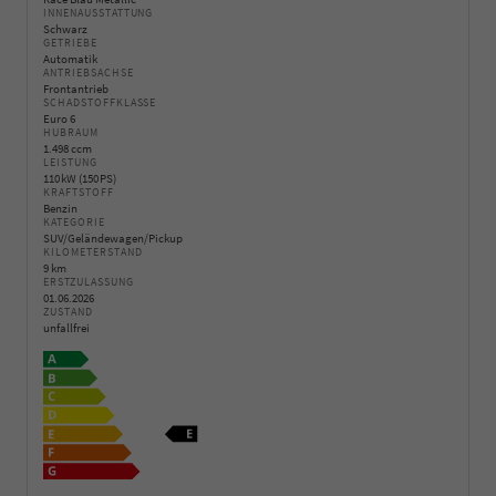
INNENAUSSTATTUNG
Schwarz
GETRIEBE
Automatik
ANTRIEBSACHSE
Frontantrieb
SCHADSTOFFKLASSE
Euro 6
HUBRAUM
1.498 ccm
LEISTUNG
110 kW (150 PS)
KRAFTSTOFF
Benzin
KATEGORIE
SUV/Geländewagen/Pickup
KILOMETERSTAND
9 km
ERSTZULASSUNG
01.06.2026
ZUSTAND
unfallfrei