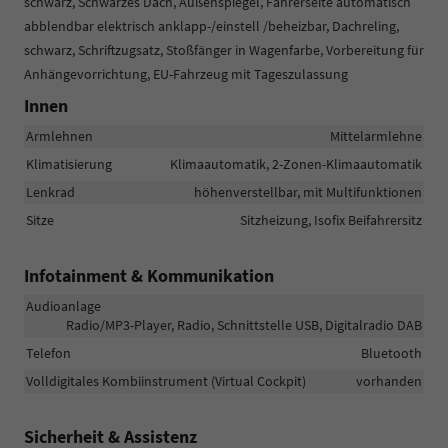
schwarz, Schwarzes Dach, Außenspiegel, Fahrerseite automatisch
abblendbar elektrisch anklapp-/einstell /beheizbar, Dachreling,
schwarz, Schriftzugsatz, Stoßfänger in Wagenfarbe, Vorbereitung für
Anhängevorrichtung, EU-Fahrzeug mit Tageszulassung
Innen
Armlehnen
Mittelarmlehne
Klimatisierung
Klimaautomatik, 2-Zonen-Klimaautomatik
Lenkrad
höhenverstellbar, mit Multifunktionen
Sitze
Sitzheizung, Isofix Beifahrersitz
Infotainment & Kommunikation
Audioanlage
Radio/MP3-Player, Radio, Schnittstelle USB, Digitalradio DAB
Telefon
Bluetooth
Volldigitales Kombiinstrument (Virtual Cockpit)
vorhanden
Sicherheit & Assistenz