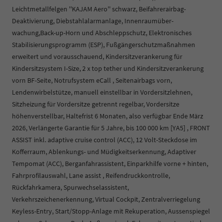
Leichtmetallfelgen ''KAJAM Aero'' schwarz, Beifahrerairbag-
Deaktivierung, Diebstahlalarmanlage, Innenraumüber-
wachung,Back-up-Horn und Abschleppschutz, Elektronisches
Stabilisierungsprogramm (ESP), Fußgängerschutzmaßnahmen
erweitert und vorausschauend, Kindersitzverankerung für
Kindersitzsystem I-Size, 2 x top tether und Kindersitzverankerung
vorn BF-Seite, Notrufsystem eCall , Seitenairbags vorn,
Lendenwirbelstütze, manuell einstellbar in Vordersitzlehnen,
Sitzheizung für Vordersitze getrennt regelbar, Vordersitze
höhenverstellbar, Haltefrist 6 Monaten, also verfügbar Ende März
2026, Verlängerte Garantie für 5 Jahre, bis 100 000 km [YA5] , FRONT
ASSIST inkl. adaptive cruise control (ACC), 12 Volt-Steckdose im
Kofferraum, Ablenkungs- und Müdigkeitserkennung, Adaptiver
Tempomat (ACC), Berganfahrassistent, Einparkhilfe vorne + hinten,
Fahrprofilauswahl, Lane assist , Reifendruckkontrolle,
Rückfahrkamera, Spurwechselassistent,
Verkehrszeichenerkennung, Virtual Cockpit, Zentralverriegelung
Keyless-Entry, Start/Stopp-Anlage mit Rekuperation, Aussenspiegel