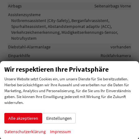
Airbags
Seitenairbags Vorne
Assistenzsysteme
Notbremsassistent (City-Safety), Berganfahrassistent,
Spurhalteassistent, Abstandstempomat adaptiv (ACC),
Verkehrzeichenerkennung, Müdigkeitserkennungs-Sensor,
Notrufsystem
Diebstahl-Alarmanlage
vorhanden
Einparkhilfe
Rückfahrkamera
Innenspiegel automatisch abblendend
vorhanden
Wir respektieren Ihre Privatsphäre
Lichttechnik
Lichtsensor, Nebelscheinwerfer, Tagfahrlicht, LED-Scheinwerfer,
Unsere Website setzt Cookies ein, um unsere Dienste für Sie bereitzustellen.
Voll-LED Scheinwerfer
Hierbei berücksichtigen wir Ihre Auswahl und verarbeiten nur die Daten für
Marketing, Analytics und Personalisierung, für die Sie uns Ihr Einverständnis
Start/Stop-Automatik
vorhanden
geben. Sie können Ihre Einwilligung jederzeit mit Wirkung für die Zukunft
widerrufen.
Außen
Alle akzeptieren
Einstellungen
Anhängerkupplung
Anhängerkupplung-Vorbereitung
Außenspiegel
Außenspiegel elektrisch anklappbar
Datenschutzerklärung
Impressum
Dachausführung
Panoramadach