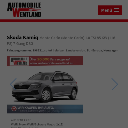
Menü
Skoda Kamiq
Monte Carlo (Monte Carlo) 1.0 TSI 85 KW (116
PS) 7-Gang DSG
Fahrzeugnummer
:
198231
,
sofort lieferbar
, Landesversion: EU - Europa,
Neuwagen
AUSSENFARBE
Weiß, Moon Weiß/Schwarz Magic (2Y1Z)