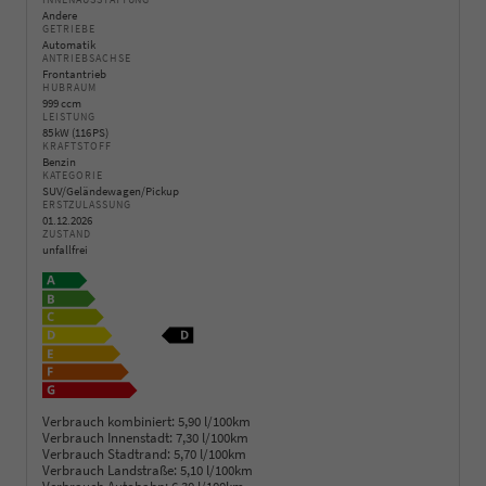
INNENAUSSTATTUNG
Andere
GETRIEBE
Automatik
ANTRIEBSACHSE
Frontantrieb
HUBRAUM
999 ccm
LEISTUNG
85 kW (116 PS)
KRAFTSTOFF
Benzin
KATEGORIE
SUV/Geländewagen/Pickup
ERSTZULASSUNG
01.12.2026
ZUSTAND
unfallfrei
Verbrauch kombiniert:
5,90 l/100km
Verbrauch Innenstadt:
7,30 l/100km
Verbrauch Stadtrand:
5,70 l/100km
Verbrauch Landstraße:
5,10 l/100km