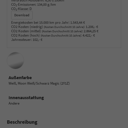
Verbrauch Autobahn:
6,30 l/100km
CO
-Emissionen:
134,00 g/km
2
CO
-Klasse:
D
2
Download
Energiekosten bei 15.000 km pro Jahr:
1.543,44 €
CO2 Kosten (niedrig)
:
1.206,- €
(Kosten Durchschnitt 10 Jahre)
CO2 Kosten (mittel)
:
2.864,25 €
(Kosten Durchschnitt 10 Jahre)
CO2 Kosten (hoch)
:
4.422,- €
(Kosten Durchschnitt 10 Jahre)
Jahressteuer:
102,- €
Außenfarbe
Weiß, Moon Weiß/Schwarz Magic (2Y1Z)
Innenausstattung
Andere
Beschreibung