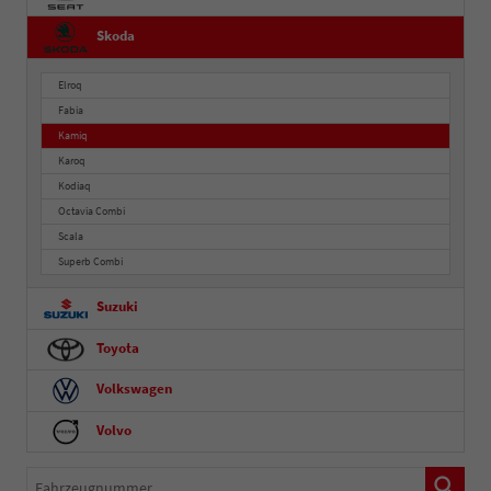
Skoda
Elroq
Fabia
Kamiq
Karoq
Kodiaq
Octavia Combi
Scala
Superb Combi
Suzuki
Toyota
Volkswagen
Volvo
Fahrzeugnummer