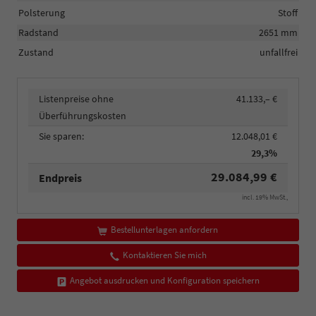
Polsterung
Stoff
Radstand
2651 mm
Zustand
unfallfrei
Listenpreise ohne
41.133,– €
Überführungskosten
Sie sparen:
12.048,01 €
29,3%
29.084,99 €
Endpreis
incl. 19% MwSt.,
Bestellunterlagen anfordern
Kontaktieren Sie mich
Angebot ausdrucken und Konfiguration speichern