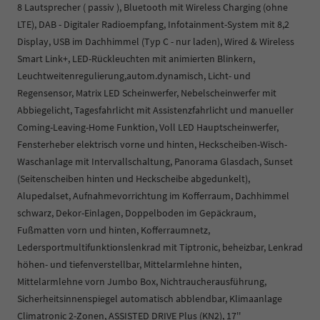
8 Lautsprecher ( passiv ), Bluetooth mit Wireless Charging (ohne
LTE), DAB - Digitaler Radioempfang, Infotainment-System mit 8,2
Display, USB im Dachhimmel (Typ C - nur laden), Wired & Wireless
Smart Link+, LED-Rückleuchten mit animierten Blinkern,
Leuchtweitenregulierung,autom.dynamisch, Licht- und
Regensensor, Matrix LED Scheinwerfer, Nebelscheinwerfer mit
Abbiegelicht, Tagesfahrlicht mit Assistenzfahrlicht und manueller
Coming-Leaving-Home Funktion, Voll LED Hauptscheinwerfer,
Fensterheber elektrisch vorne und hinten, Heckscheiben-Wisch-
Waschanlage mit Intervallschaltung, Panorama Glasdach, Sunset
(Seitenscheiben hinten und Heckscheibe abgedunkelt),
Alupedalset, Aufnahmevorrichtung im Kofferraum, Dachhimmel
schwarz, Dekor-Einlagen, Doppelboden im Gepäckraum,
Fußmatten vorn und hinten, Kofferraumnetz,
Ledersportmultifunktionslenkrad mit Tiptronic, beheizbar, Lenkrad
höhen- und tiefenverstellbar, Mittelarmlehne hinten,
Mittelarmlehne vorn Jumbo Box, Nichtraucherausführung,
Sicherheitsinnenspiegel automatisch abblendbar, Klimaanlage
Climatronic 2-Zonen, ASSISTED DRIVE Plus (KN2), 17''