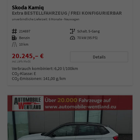
Skoda Kamiq
Extra BESTELLFAHRZEUG / FREI KONFIGURIERBAR
unverbindliche Lieferzeit:
6 Monate
Neuwagen
Fahrzeugnummer
214697
Getriebe
Schalt. 5-Gang
Kraftstoff
Benzin
Leistung
70 kW (95 PS)
Kilometerstand
10 km
20.245,– €
Details
incl. 19% MwSt.
Verbrauch kombiniert:
6,20 l/100km
CO
-Klasse:
E
2
CO
-Emissionen:
141,00 g/km
2