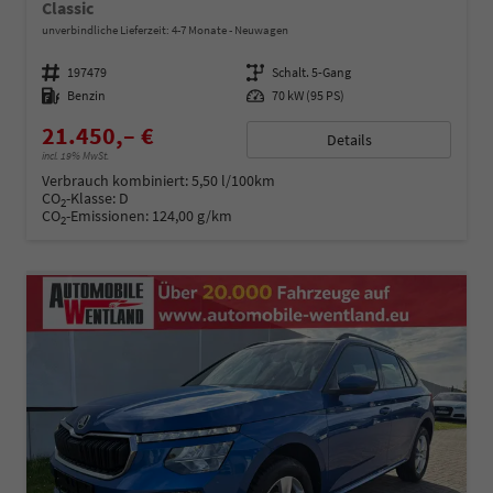
Classic
unverbindliche Lieferzeit: 4-7 Monate
Neuwagen
Fahrzeugnummer
197479
Getriebe
Schalt. 5-Gang
Kraftstoff
Benzin
Leistung
70 kW (95 PS)
21.450,– €
Details
incl. 19% MwSt.
Verbrauch kombiniert:
5,50 l/100km
CO
-Klasse:
D
2
CO
-Emissionen:
124,00 g/km
2