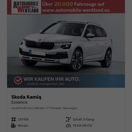
Skoda Kamiq
Essence
unverbindliche Lieferzeit: 4-7 Monate
Neuwagen
Fahrzeugnummer
197456
Getriebe
Schalt. 5-Gang
Kraftstoff
Benzin
Leistung
70 kW (95 PS)