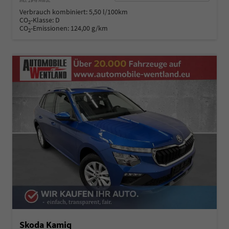
incl. 19% MwSt.
Verbrauch kombiniert:
5,50 l/100km
CO
-Klasse:
D
2
CO
-Emissionen:
124,00 g/km
2
Skoda Kamiq