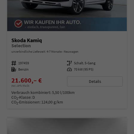
Skoda Kamiq
Selection
unverbindliche Lieferzeit: 4-7 Monate
Neuwagen
Fahrzeugnummer
197459
Getriebe
Schalt. 5-Gang
Kraftstoff
Benzin
Leistung
70 kW (95 PS)
21.600,– €
Details
incl. 19% MwSt.
Verbrauch kombiniert:
5,50 l/100km
CO
-Klasse:
D
2
CO
-Emissionen:
124,00 g/km
2