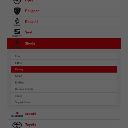
Opel
Peugeot
Renault
Seat
Skoda
Elroq
Fabia
Kamiq
Karoq
Kodiaq
Octavia Combi
Scala
Superb Combi
Suzuki
Toyota