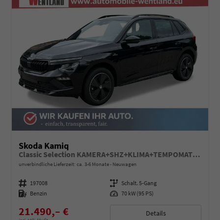
Skoda Kamiq
Classic Selection KAMERA+SHZ+KLIMA+TEMPOMAT+LED+16" LM
unverbindliche Lieferzeit: ca. 3-6 Monate
Neuwagen
Fahrzeugnummer
197008
Getriebe
Schalt. 5-Gang
Kraftstoff
Benzin
Leistung
70 kW (95 PS)
21.490,– €
Details