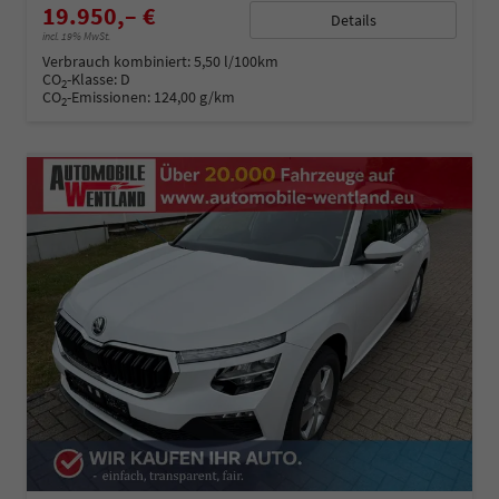
19.950,– €
Details
incl. 19% MwSt.
Verbrauch kombiniert:
5,50 l/100km
CO
-Klasse:
D
2
CO
-Emissionen:
124,00 g/km
2