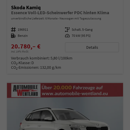
Skoda Kamiq
Essence Voll-LED-Scheinwerfer PDC hinten Klima
unverbindliche Lieferzeit:
6 Monate
Neuwagen mit Tageszulassung
Fahrzeugnummer
196911
Getriebe
Schalt. 5-Gang
Kraftstoff
Benzin
Leistung
70 kW (95 PS)
20.780,– €
Details
incl. 19% MwSt.
Verbrauch kombiniert:
5,80 l/100km
CO
-Klasse:
D
2
CO
-Emissionen:
132,00 g/km
2