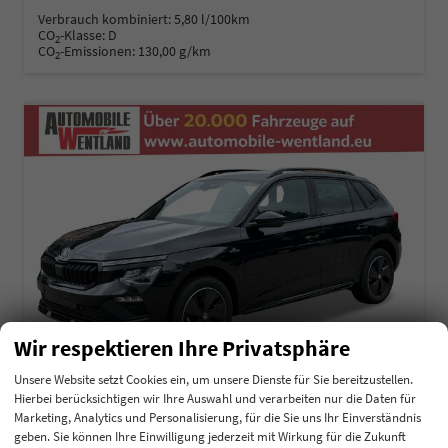
Verbrauch kombiniert:
5,80 l/100km
CO
-Klasse:
D
2
CO
-Emissionen:
130,00 g/km
2
Wir respektieren Ihre Privatsphäre
Unsere Website setzt Cookies ein, um unsere Dienste für Sie bereitzustellen.
Hierbei berücksichtigen wir Ihre Auswahl und verarbeiten nur die Daten für
Marketing, Analytics und Personalisierung, für die Sie uns Ihr Einverständnis
Skoda Kamiq
geben. Sie können Ihre Einwilligung jederzeit mit Wirkung für die Zukunft