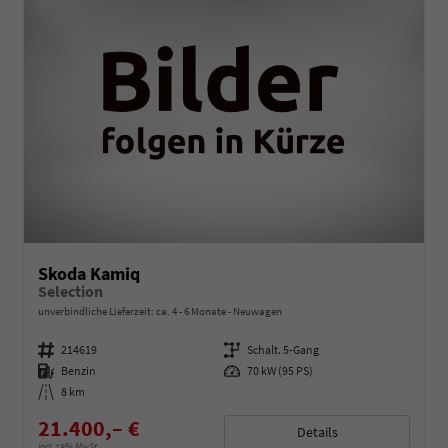
Skoda Kamiq
Selection
unverbindliche Lieferzeit: ca. 4 - 6 Monate
Neuwagen
Fahrzeugnummer
214619
Getriebe
Schalt. 5-Gang
Kraftstoff
Benzin
Leistung
70 kW (95 PS)
Kilometerstand
8 km
21.400,– €
Details
incl. 19% MwSt.