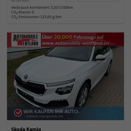
incl. 19% MwSt.
Verbrauch kombiniert:
5,50 l/100km
CO
-Klasse:
D
2
CO
-Emissionen:
125,00 g/km
2
Skoda Kamiq