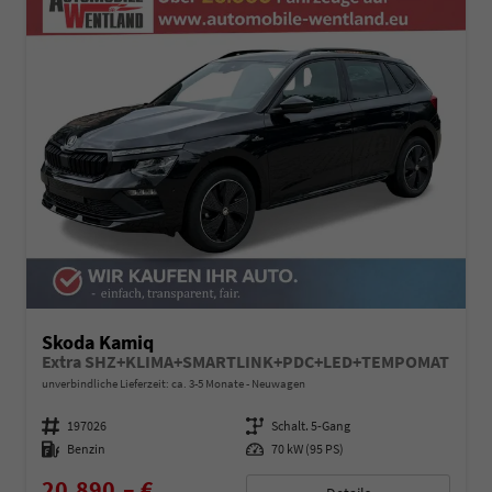
Skoda Kamiq
Extra SHZ+KLIMA+SMARTLINK+PDC+LED+TEMPOMAT
unverbindliche Lieferzeit: ca. 3-5 Monate
Neuwagen
Fahrzeugnummer
197026
Getriebe
Schalt. 5-Gang
Kraftstoff
Benzin
Leistung
70 kW (95 PS)
20.890,– €