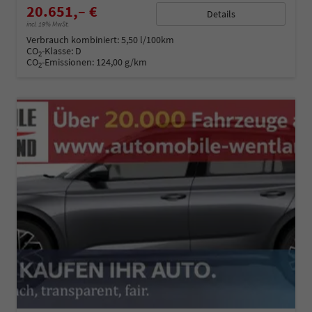
20.651,– €
Details
incl. 19% MwSt.
Verbrauch kombiniert:
5,50 l/100km
CO
-Klasse:
D
2
CO
-Emissionen:
124,00 g/km
2