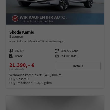
Skoda Kamiq
Essence
unverbindliche Lieferzeit: 4-7 Monate
Neuwagen
Fahrzeugnummer
197457
Getriebe
Schalt. 6-Gang
Kraftstoff
Benzin
Leistung
85 kW (116 PS)
21.390,– €
Details
incl. 19% MwSt.
Verbrauch kombiniert:
5,40 l/100km
CO
-Klasse:
D
2
CO
-Emissionen:
123,00 g/km
2