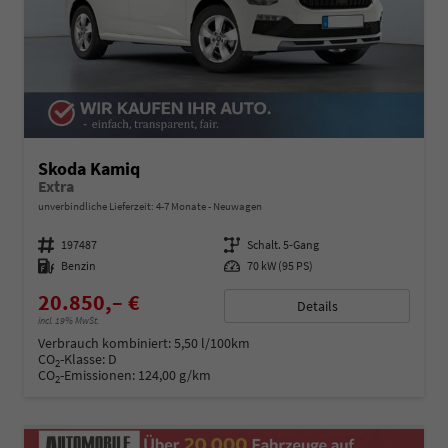
Skoda Kamiq
Extra
unverbindliche Lieferzeit: 4-7 Monate
Neuwagen
Fahrzeugnummer
197487
Getriebe
Schalt. 5-Gang
Kraftstoff
Benzin
Leistung
70 kW (95 PS)
20.850,– €
Details
incl. 19% MwSt.
Verbrauch kombiniert:
5,50 l/100km
CO
-Klasse:
D
2
CO
-Emissionen:
124,00 g/km
2