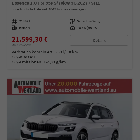
Essence 1.0 TSI 95PS/70kW 5G 2027 +SHZ
unverbindliche Lieferzeit: 10-12 Wochen
Neuwagen
Fahrzeugnummer
213691
Getriebe
Schalt. 5-Gang
Kraftstoff
Benzin
Leistung
70 kW (95 PS)
21.599,30 €
Details
incl. 19% MwSt.
Verbrauch kombiniert:
5,50 l/100km
CO
-Klasse:
D
2
CO
-Emissionen:
124,00 g/km
2