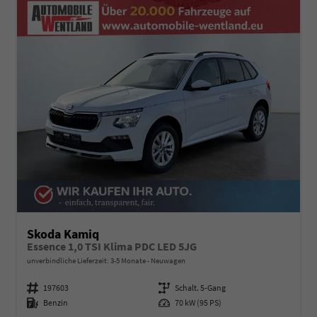
Skoda Kamiq
Essence 1,0 TSI Klima PDC LED 5JG
unverbindliche Lieferzeit: 3-5 Monate
Neuwagen
Fahrzeugnummer
197603
Getriebe
Schalt. 5-Gang
Kraftstoff
Benzin
Leistung
70 kW (95 PS)