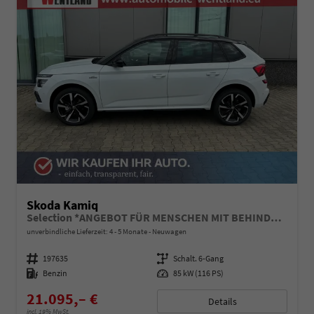
Skoda Kamiq
Selection *ANGEBOT FÜR MENSCHEN MIT BEHINDERUNG AB 50%! 1.0 TSI 115PS, Klimaanlage, Sitzheizung, Parksensoren hinten, LED-Scheinwerfer, Tempomat, Infotainment 8", Virtual Cockpit Nebelscheinwerfer, Dachreling
unverbindliche Lieferzeit: 4 - 5 Monate
Neuwagen
Fahrzeugnummer
197635
Getriebe
Schalt. 6-Gang
Kraftstoff
Benzin
Leistung
85 kW (116 PS)
21.095,– €
Details
incl. 19% MwSt.