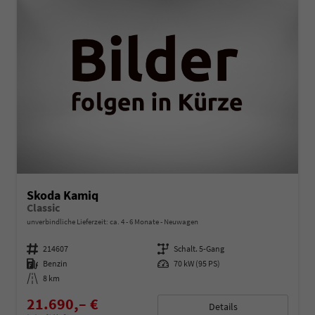
Skoda Kamiq
Classic
unverbindliche Lieferzeit: ca. 4 - 6 Monate
Neuwagen
Fahrzeugnummer
214607
Getriebe
Schalt. 5-Gang
Kraftstoff
Benzin
Leistung
70 kW (95 PS)
Kilometerstand
8 km
21.690,– €
Details