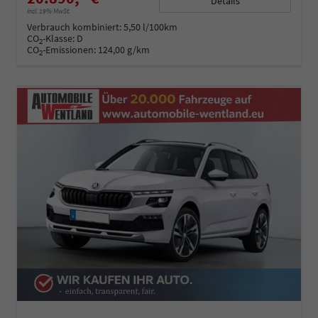
Details
incl. 19% MwSt.
Verbrauch kombiniert:
5,50 l/100km
CO
-Klasse:
D
2
CO
-Emissionen:
124,00 g/km
2