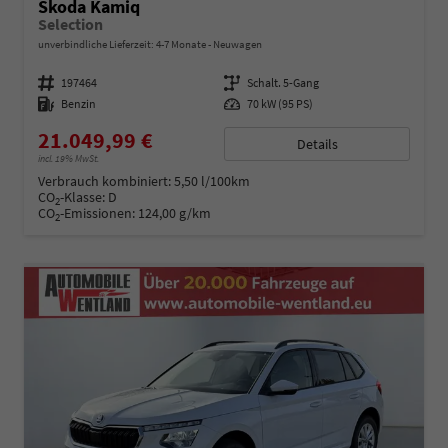
Skoda Kamiq
Selection
unverbindliche Lieferzeit: 4-7 Monate
Neuwagen
Fahrzeugnummer
197464
Getriebe
Schalt. 5-Gang
Kraftstoff
Benzin
Leistung
70 kW (95 PS)
21.049,99 €
Details
incl. 19% MwSt.
Verbrauch kombiniert:
5,50 l/100km
CO
-Klasse:
D
2
CO
-Emissionen:
124,00 g/km
2