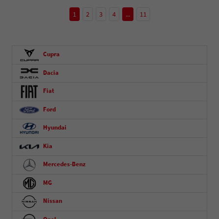
1
2
3
4
...
11
Cupra
Dacia
Fiat
Ford
Hyundai
Kia
Mercedes-Benz
MG
Nissan