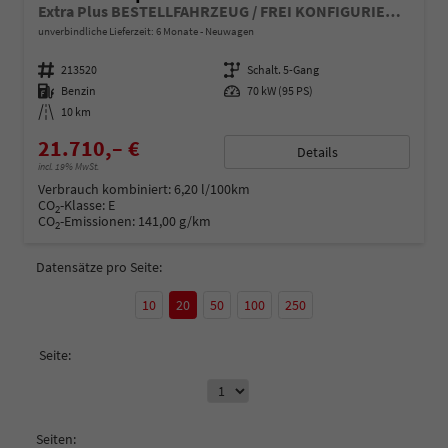
Extra Plus BESTELLFAHRZEUG / FREI KONFIGURIERBAR
unverbindliche Lieferzeit:
6 Monate
Neuwagen
Fahrzeugnummer
213520
Getriebe
Schalt. 5-Gang
Kraftstoff
Benzin
Leistung
70 kW (95 PS)
Kilometerstand
10 km
21.710,– €
Details
incl. 19% MwSt.
Verbrauch kombiniert:
6,20 l/100km
CO
-Klasse:
E
2
CO
-Emissionen:
141,00 g/km
2
Datensätze pro Seite:
10
20
50
100
250
Seite:
Seiten: