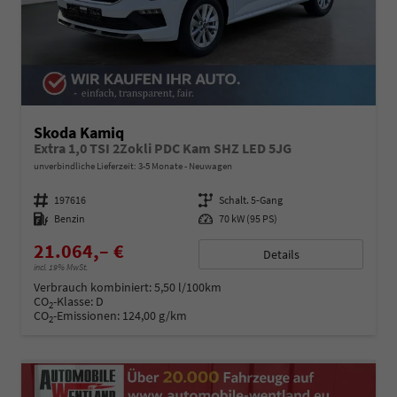
Skoda Kamiq
Extra 1,0 TSI 2Zokli PDC Kam SHZ LED 5JG
unverbindliche Lieferzeit: 3-5 Monate
Neuwagen
Fahrzeugnummer
197616
Getriebe
Schalt. 5-Gang
Kraftstoff
Benzin
Leistung
70 kW (95 PS)
21.064,– €
Details
incl. 19% MwSt.
Verbrauch kombiniert:
5,50 l/100km
CO
-Klasse:
D
2
CO
-Emissionen:
124,00 g/km
2