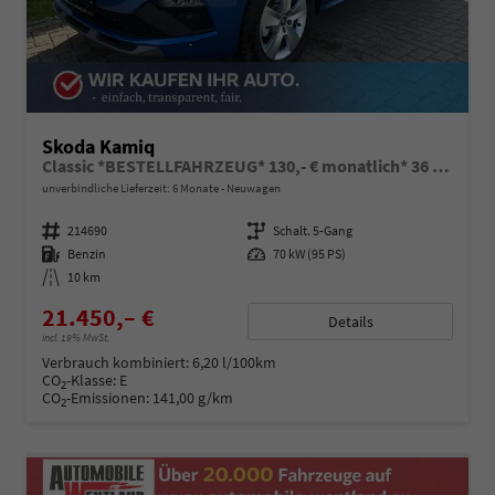
Skoda Kamiq
Classic *BESTELLFAHRZEUG* 130,- € monatlich* 36 Monate* Ohne Kilometerbegrenzung*
unverbindliche Lieferzeit:
6 Monate
Neuwagen
Fahrzeugnummer
214690
Getriebe
Schalt. 5-Gang
Kraftstoff
Benzin
Leistung
70 kW (95 PS)
Kilometerstand
10 km
21.450,– €
Details
incl. 19% MwSt.
Verbrauch kombiniert:
6,20 l/100km
CO
-Klasse:
E
2
CO
-Emissionen:
141,00 g/km
2