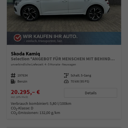
Skoda Kamiq
Selection *ANGEBOT FÜR MENSCHEN MIT BEHINDERUNG AB 50%! 1.0 TSI 95PS, Klimaanlage, Sitzheizung, Parksensoren hinten, LED-Scheinwerfer, Tempomat, Infotainment 8", Virtual Cockpit Nebelscheinwerfer, Dachreling
unverbindliche Lieferzeit: 4 - 5 Monate
Neuwagen
Fahrzeugnummer
197634
Getriebe
Schalt. 5-Gang
Kraftstoff
Benzin
Leistung
70 kW (95 PS)
20.295,– €
Details
incl. 19% MwSt.
Verbrauch kombiniert:
5,80 l/100km
CO
-Klasse:
D
2
CO
-Emissionen:
132,00 g/km
2