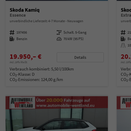
Skoda Kamiq
Sko
Essence
unverbindliche Lieferzeit: 4-7 Monate
Neuwagen
unverb
Fahrzeugnummer
197456
Getriebe
Schalt. 5-Gang
Fahrzeugnummer
2
Kraftstoff
Benzin
Leistung
70 kW (95 PS)
Kraftstoff
B
Kilometerstand
1
19.950,– €
20.
Details
incl. 19% MwSt.
incl. 19
Verbrauch kombiniert:
5,50 l/100km
Verbr
CO
-Klasse:
D
CO
-
2
2
CO
-Emissionen:
124,00 g/km
CO
-
2
2