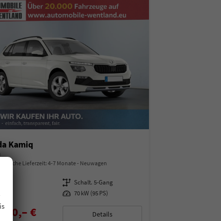
da Kamiq
a
indliche Lieferzeit: 4-7 Monate
Neuwagen
97487
Getriebe
Schalt. 5-Gang
.
enzin
Leistung
70 kW (95 PS)
is
850,– €
Details