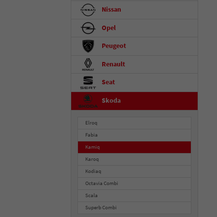
Nissan
Opel
Peugeot
Renault
Seat
Skoda
Elroq
Fabia
Kamiq
Karoq
Kodiaq
Octavia Combi
Scala
Superb Combi