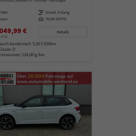
indliche Lieferzeit: 4-7 Monate
Neuwagen
97464
Getriebe
Schalt. 5-Gang
enzin
Leistung
70 kW (95 PS)
049,99 €
Details
% MwSt.
auch kombiniert:
5,50 l/100km
Klasse:
D
Emissionen:
124,00 g/km