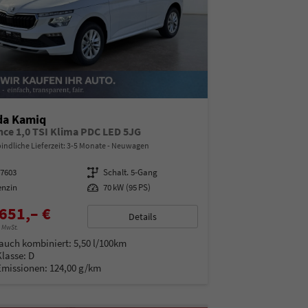
da Kamiq
nce 1,0 TSI Klima PDC LED 5JG
indliche Lieferzeit: 3-5 Monate
Neuwagen
97603
Getriebe
Schalt. 5-Gang
enzin
Leistung
70 kW (95 PS)
651,– €
Details
% MwSt.
auch kombiniert:
5,50 l/100km
Klasse:
D
Emissionen:
124,00 g/km