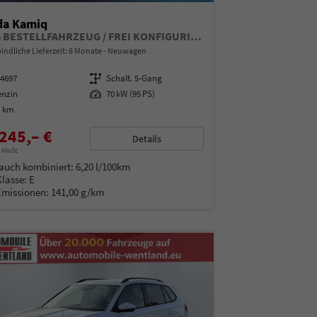
da Kamiq
Extra BESTELLFAHRZEUG / FREI KONFIGURIERBAR
indliche Lieferzeit:
6 Monate
Neuwagen
14697
Getriebe
Schalt. 5-Gang
enzin
Leistung
70 kW (95 PS)
0 km
245,– €
Details
% MwSt.
auch kombiniert:
6,20 l/100km
Klasse:
E
Emissionen:
141,00 g/km