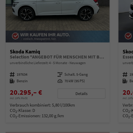
Skoda Kamiq
Sko
Selection *ANGEBOT FÜR MENSCHEN MIT BEHINDERUNG AB 50%! 1.0 TSI 95PS, Klimaanlage, Sitzheizung, Parksensoren hinten, LED-Scheinwerfer, Tempomat, Infotainment 8", Virtual Cockpit Nebelscheinwerfer, Dachreling
Esse
unverbindliche Lieferzeit: 4 - 5 Monate
Neuwagen
unverb
Fahrzeugnummer
197634
Getriebe
Schalt. 5-Gang
Fahrzeugnummer
1
Kraftstoff
Benzin
Leistung
70 kW (95 PS)
Kraftstoff
B
20.295,– €
20.
Details
incl. 19% MwSt.
incl. 19
Verbrauch kombiniert:
5,80 l/100km
Verbr
CO
-Klasse:
D
CO
-
2
2
CO
-Emissionen:
132,00 g/km
CO
-
2
2