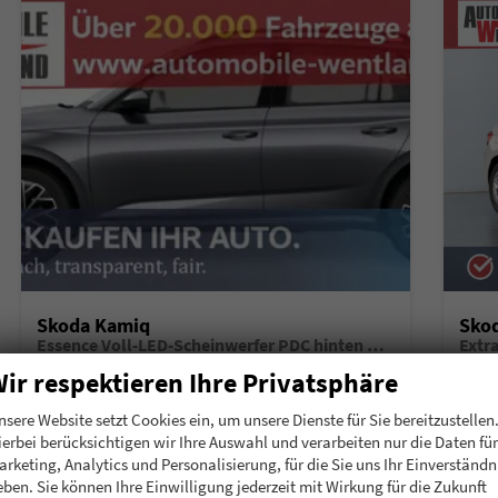
Skoda Kamiq
Sko
Essence Voll-LED-Scheinwerfer PDC hinten Klima
Extr
unverbindliche Lieferzeit:
6 Monate
Neuwagen mit Tageszulassung
unverb
ir respektieren Ihre Privatsphäre
Fahrzeugnummer
196911
Getriebe
Schalt. 5-Gang
Fahrzeugnummer
1
nsere Website setzt Cookies ein, um unsere Dienste für Sie bereitzustellen
Kraftstoff
Benzin
Leistung
70 kW (95 PS)
Kraftstoff
B
ierbei berücksichtigen wir Ihre Auswahl und verarbeiten nur die Daten für
arketing, Analytics und Personalisierung, für die Sie uns Ihr Einverständn
20.780,– €
20.
Details
eben. Sie können Ihre Einwilligung jederzeit mit Wirkung für die Zukunft