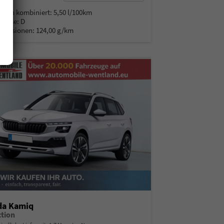
% MwSt.
auch kombiniert:
5,50 l/100km
Klasse:
D
Emissionen:
124,00 g/km
da Kamiq
ction