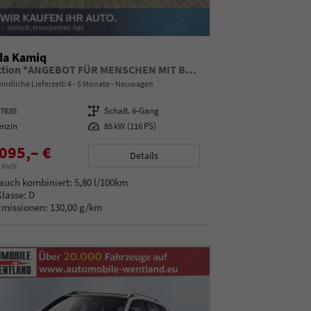
da Kamiq
Selection *ANGEBOT FÜR MENSCHEN MIT BEHINDERUNG AB 50%! 1.0 TSI 115PS, Klimaanlage, Sitzheizung, Parksensoren hinten, LED-Scheinwerfer, Tempomat, Infotainment 8", Virtual Cockpit Nebelscheinwerfer, Dachreling
indliche Lieferzeit: 4 - 5 Monate
Neuwagen
97635
Getriebe
Schalt. 6-Gang
enzin
Leistung
85 kW (116 PS)
095,– €
Details
% MwSt.
auch kombiniert:
5,80 l/100km
Klasse:
D
Emissionen:
130,00 g/km