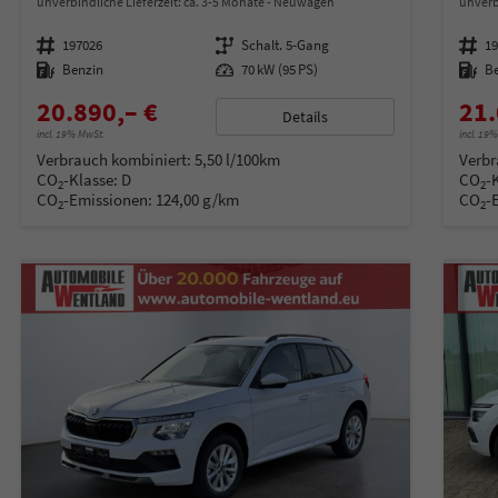
unverbindliche Lieferzeit: ca. 3-5 Monate
Neuwagen
unverb
Fahrzeugnummer
197026
Getriebe
Schalt. 5-Gang
Fahrzeugnummer
1
Kraftstoff
Benzin
Leistung
70 kW (95 PS)
Kraftstoff
B
20.890,– €
21.
Details
incl. 19% MwSt.
incl. 19
Verbrauch kombiniert:
5,50 l/100km
Verbr
CO
-Klasse:
D
CO
-
2
2
CO
-Emissionen:
124,00 g/km
CO
-
2
2