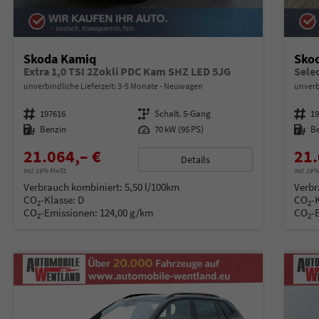
Skoda Kamiq
Sko
Extra 1,0 TSI 2Zokli PDC Kam SHZ LED 5JG
unverbindliche Lieferzeit: 3-5 Monate
Neuwagen
unverb
Fahrzeugnummer
197616
Getriebe
Schalt. 5-Gang
Fahrzeugnummer
1
Kraftstoff
Benzin
Leistung
70 kW (95 PS)
Kraftstoff
B
21.064,– €
21.
Details
incl. 19% MwSt.
incl. 19
Verbrauch kombiniert:
5,50 l/100km
Verbr
CO
-Klasse:
D
CO
-
2
2
CO
-Emissionen:
124,00 g/km
CO
-
2
2