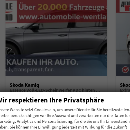
Skoda Kamiq
Sko
Essence Voll-LED-Scheinwerfer PDC hinten Klima
Extr
unverbindliche Lieferzeit:
6 Monate
Neuwagen mit Tageszulassung
unverb
ir respektieren Ihre Privatsphäre
Fahrzeugnummer
196911
Getriebe
Schalt. 5-Gang
Fahrzeugnummer
1
nsere Website setzt Cookies ein, um unsere Dienste für Sie bereitzustellen
Kraftstoff
Benzin
Leistung
70 kW (95 PS)
Kraftstoff
B
ierbei berücksichtigen wir Ihre Auswahl und verarbeiten nur die Daten für
arketing, Analytics und Personalisierung, für die Sie uns Ihr Einverständn
20.780,– €
20.
Details
eben. Sie können Ihre Einwilligung jederzeit mit Wirkung für die Zukunft