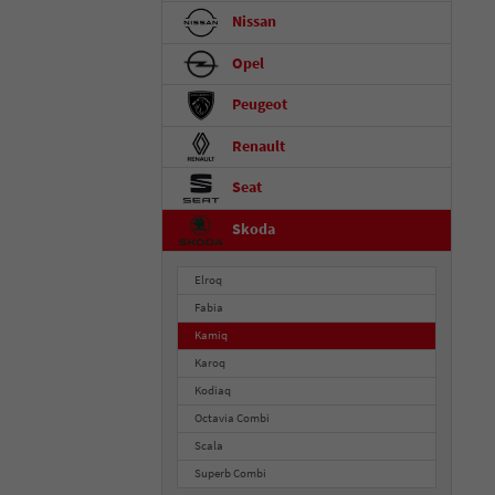
Nissan
Opel
Peugeot
Renault
Seat
Skoda
Elroq
Fabia
Kamiq
Karoq
Kodiaq
Octavia Combi
Scala
Superb Combi