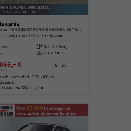
da Kamiq
Selection *ANGEBOT FÜR MENSCHEN MIT BEHINDERUNG AB 50%! 1.0 TSI 115PS, Klimaanlage, Sitzheizung, Parksensoren hinten, LED-Scheinwerfer, Tempomat, Infotainment 8", Virtual Cockpit Nebelscheinwerfer, Dachreling
indliche Lieferzeit: 4 - 5 Monate
Neuwagen
97635
Getriebe
Schalt. 6-Gang
enzin
Leistung
85 kW (116 PS)
095,– €
Details
% MwSt.
auch kombiniert:
5,80 l/100km
Klasse:
D
Emissionen:
130,00 g/km