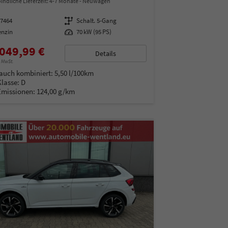
indliche Lieferzeit: 4-7 Monate
Neuwagen
97464
Getriebe
Schalt. 5-Gang
enzin
Leistung
70 kW (95 PS)
049,99 €
Details
% MwSt.
auch kombiniert:
5,50 l/100km
Klasse:
D
Emissionen:
124,00 g/km