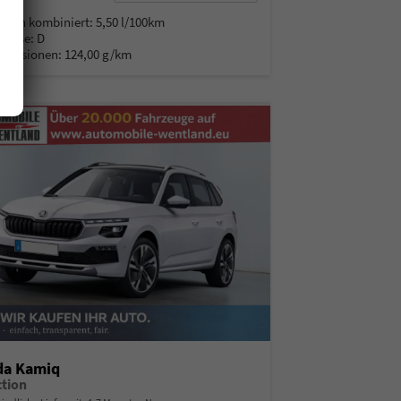
% MwSt.
auch kombiniert:
5,50 l/100km
Klasse:
D
Emissionen:
124,00 g/km
da Kamiq
ction