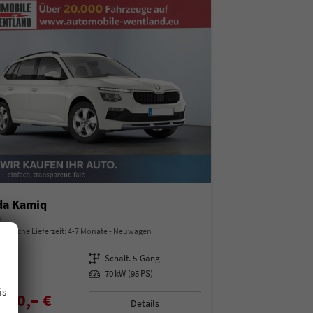
da Kamiq
a
indliche Lieferzeit: 4-7 Monate
Neuwagen
97487
Getriebe
Schalt. 5-Gang
.
enzin
Leistung
70 kW (95 PS)
is
850,– €
Details