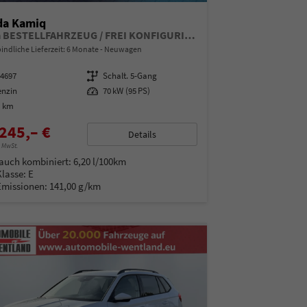
da Kamiq
Extra BESTELLFAHRZEUG / FREI KONFIGURIERBAR
indliche Lieferzeit:
6 Monate
Neuwagen
14697
Getriebe
Schalt. 5-Gang
enzin
Leistung
70 kW (95 PS)
0 km
245,– €
Details
% MwSt.
auch kombiniert:
6,20 l/100km
Klasse:
E
Emissionen:
141,00 g/km