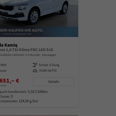
da Kamiq
nce 1,0 TSI Klima PDC LED 5JG
indliche Lieferzeit: 3-5 Monate
Neuwagen
97603
Getriebe
Schalt. 5-Gang
enzin
Leistung
70 kW (95 PS)
651,– €
Details
% MwSt.
auch kombiniert:
5,50 l/100km
Klasse:
D
Emissionen:
124,00 g/km