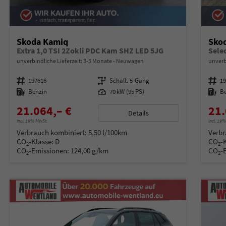
Skoda Kamiq
Sko
Extra 1,0 TSI 2Zokli PDC Kam SHZ LED 5JG
unverbindliche Lieferzeit: 3-5 Monate
Neuwagen
unverb
Fahrzeugnummer
197616
Getriebe
Schalt. 5-Gang
Fahrzeugnummer
1
Kraftstoff
Benzin
Leistung
70 kW (95 PS)
Kraftstoff
B
21.064,– €
21.
Details
incl. 19% MwSt.
incl. 19
Verbrauch kombiniert:
5,50 l/100km
Verbr
CO
-Klasse:
D
CO
-
2
2
CO
-Emissionen:
124,00 g/km
CO
-
2
2