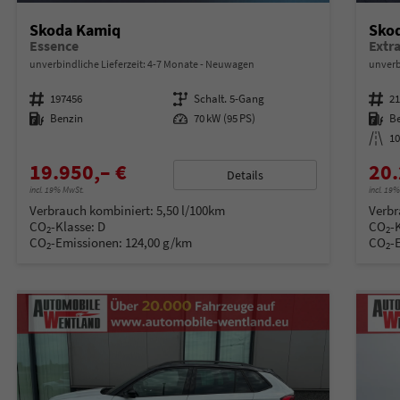
Skoda Kamiq
Sko
Essence
unverbindliche Lieferzeit: 4-7 Monate
Neuwagen
unverb
Fahrzeugnummer
197456
Getriebe
Schalt. 5-Gang
Fahrzeugnummer
2
Kraftstoff
Benzin
Leistung
70 kW (95 PS)
Kraftstoff
B
Kilometerstand
1
19.950,– €
20.
Details
incl. 19% MwSt.
incl. 19
Verbrauch kombiniert:
5,50 l/100km
Verbr
CO
-Klasse:
D
CO
-
2
2
CO
-Emissionen:
124,00 g/km
CO
-
2
2