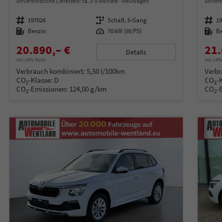
unverbindliche Lieferzeit: ca. 3-5 Monate
Neuwagen
unverb
Fahrzeugnummer
197026
Getriebe
Schalt. 5-Gang
Fahrzeugnummer
1
Kraftstoff
Benzin
Leistung
70 kW (95 PS)
Kraftstoff
B
20.890,– €
21.
Details
incl. 19% MwSt.
incl. 19
Verbrauch kombiniert:
5,50 l/100km
Verbr
CO
-Klasse:
D
CO
-
2
2
CO
-Emissionen:
124,00 g/km
CO
-
2
2