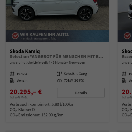
Skoda Kamiq
Sko
Selection *ANGEBOT FÜR MENSCHEN MIT BEHINDERUNG AB 50%! 1.0 TSI 95PS, Klimaanlage, Sitzheizung, Parksensoren hinten, LED-Scheinwerfer, Tempomat, Infotainment 8", Virtual Cockpit Nebelscheinwerfer, Dachreling
Esse
unverbindliche Lieferzeit: 4 - 5 Monate
Neuwagen
unverb
Fahrzeugnummer
197634
Getriebe
Schalt. 5-Gang
Fahrzeugnummer
1
Kraftstoff
Benzin
Leistung
70 kW (95 PS)
Kraftstoff
B
20.295,– €
20.
Details
incl. 19% MwSt.
incl. 19
Verbrauch kombiniert:
5,80 l/100km
Verbr
CO
-Klasse:
D
CO
-
2
2
CO
-Emissionen:
132,00 g/km
CO
-
2
2