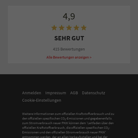
4,9
SEHR GUT
415 Bewertungen
Alle Bewertungen anzeigen >
Anmelden
Impressum
AGB
Datenschutz
Cookie-Einstellungen
Weitere Informationen zum offiziellen Kraftstoffverbrauch und zu
den offiziellen spezifischen CO
-Emissionen und gegebenenfalls
2
zum Stromverbrauch neuer PKW können dem 'Leitfaden über den
offiziellen Kraftstoffverbrauch, die offiziellen spezifischen CO
-
2
Emissionen und den offiziellen Stromverbrauch neuer PKW'
entnommen werden, der an allen Verkaufsstellen und bei der