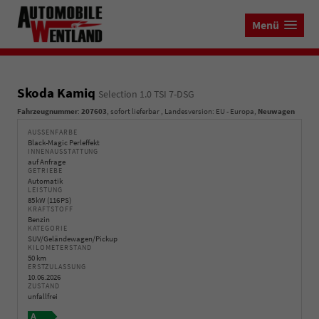
Menü
Skoda Kamiq
Selection 1.0 TSI 7-DSG
Fahrzeugnummer
:
207603
,
sofort lieferbar
, Landesversion: EU - Europa,
Neuwagen
AUSSENFARBE
Black-Magic Perleffekt
INNENAUSSTATTUNG
auf Anfrage
GETRIEBE
Automatik
LEISTUNG
85 kW (116 PS)
KRAFTSTOFF
Benzin
KATEGORIE
SUV/Geländewagen/Pickup
KILOMETERSTAND
50 km
ERSTZULASSUNG
10.06.2026
ZUSTAND
unfallfrei