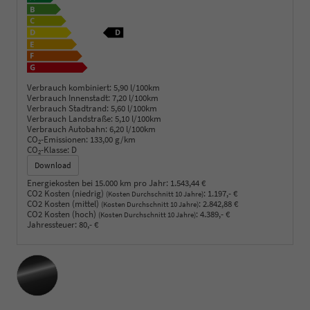
Verbrauch kombiniert:
5,90 l/100km
Verbrauch Innenstadt:
7,20 l/100km
Verbrauch Stadtrand:
5,60 l/100km
Verbrauch Landstraße:
5,10 l/100km
Verbrauch Autobahn:
6,20 l/100km
CO
-Emissionen:
133,00 g/km
2
CO
-Klasse:
D
2
Download
Energiekosten bei 15.000 km pro Jahr:
1.543,44 €
CO2 Kosten (niedrig)
:
1.197,- €
(Kosten Durchschnitt 10 Jahre)
CO2 Kosten (mittel)
:
2.842,88 €
(Kosten Durchschnitt 10 Jahre)
CO2 Kosten (hoch)
:
4.389,- €
(Kosten Durchschnitt 10 Jahre)
Jahressteuer:
80,- €