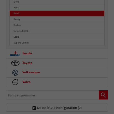
Elroq
Fabia
Kamiq
Karoq
Kodiaq
Octavia Combi
Scala
Superb Combi
Suzuki
Toyota
Volkswagen
Volvo
Fahrzeugnummer
Meine letzte Konfiguration (
0
)