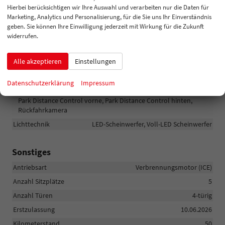
Audioanlage
Android Auto, Apple CarPlay
Hierbei berücksichtigen wir Ihre Auswahl und verarbeiten nur die Daten für
Volldigitales Kombiinstrument (Virtual Cockpit)
vorhanden
Marketing, Analytics und Personalisierung, für die Sie uns Ihr Einverständnis
geben. Sie können Ihre Einwilligung jederzeit mit Wirkung für die Zukunft
widerrufen.
Sicherheit & Assistenz
Assistenzsysteme
Alle akzeptieren
Einstellungen
Tempomat, Tempomat mit Lenkradkontrolle,
Spurhalteassistent, Geschwindigkeitsbegrenzer
Datenschutzerklärung
Impressum
Einparkhilfe
Park Distance Control vorne, Park Distance Control hinten,
Rückfahrkamera
Lichttechnik
LED-Scheinwerfer, Voll-LED Scheinwerfer
Sonstiges
Antriebsart
Verbrennungsmotor (ICE)
Anzahl Sitzplätze
5
Anzahl Türen
4-türig
Erstzulassung
10.06.2026
Kilometerstand
50