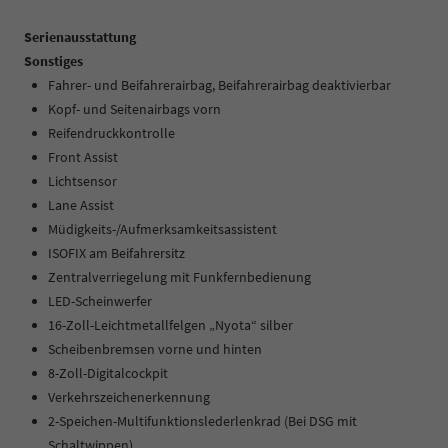
Serienausstattung
Sonstiges
Fahrer- und Beifahrerairbag, Beifahrerairbag deaktivierbar
Kopf- und Seitenairbags vorn
Reifendruckkontrolle
Front Assist
Lichtsensor
Lane Assist
Müdigkeits-/Aufmerksamkeitsassistent
ISOFIX am Beifahrersitz
Zentralverriegelung mit Funkfernbedienung
LED-Scheinwerfer
16-Zoll-Leichtmetallfelgen „Nyota“ silber
Scheibenbremsen vorne und hinten
8-Zoll-Digitalcockpit
Verkehrszeichenerkennung
2-Speichen-Multifunktionslederlenkrad (Bei DSG mit
Schaltwippen)