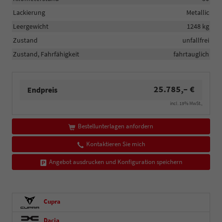
Lackierung
Metallic
Leergewicht
1248 kg
Zustand
unfallfrei
Zustand, Fahrfähigkeit
fahrtauglich
25.785,– €
Endpreis
incl. 19% MwSt.,
Bestellunterlagen anfordern
Kontaktieren Sie mich
Angebot ausdrucken und Konfiguration speichern
Cupra
Dacia