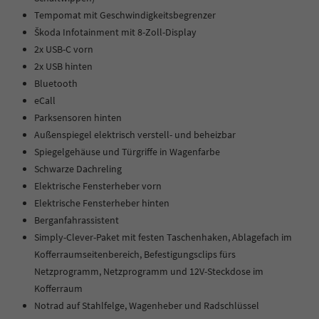
Tempomat mit Geschwindigkeitsbegrenzer
Škoda Infotainment mit 8-Zoll-Display
2x USB-C vorn
2x USB hinten
Bluetooth
eCall
Parksensoren hinten
Außenspiegel elektrisch verstell- und beheizbar
Spiegelgehäuse und Türgriffe in Wagenfarbe
Schwarze Dachreling
Elektrische Fensterheber vorn
Elektrische Fensterheber hinten
Berganfahrassistent
Simply-Clever-Paket mit festen Taschenhaken, Ablagefach im
Kofferraumseitenbereich, Befestigungsclips fürs
Netzprogramm, Netzprogramm und 12V-Steckdose im
Kofferraum
Notrad auf Stahlfelge, Wagenheber und Radschlüssel