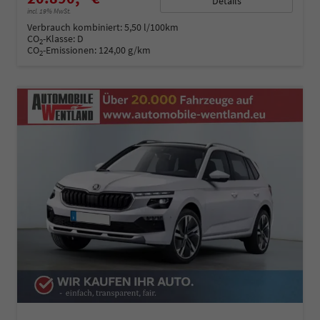
Details
incl. 19% MwSt.
Verbrauch kombiniert:
5,50 l/100km
CO
-Klasse:
D
2
CO
-Emissionen:
124,00 g/km
2