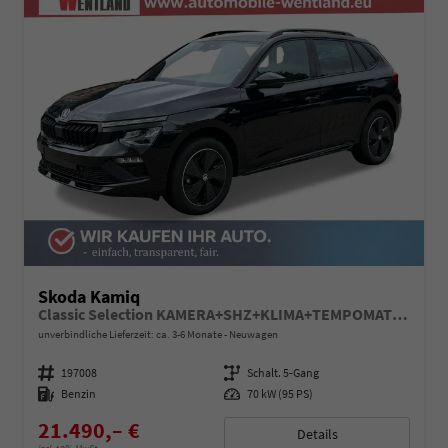
Skoda Kamiq
Classic Selection KAMERA+SHZ+KLIMA+TEMPOMAT+LED+16" LM
unverbindliche Lieferzeit: ca. 3-6 Monate
Neuwagen
Fahrzeugnummer
197008
Getriebe
Schalt. 5-Gang
Kraftstoff
Benzin
Leistung
70 kW (95 PS)
21.490,– €
Details