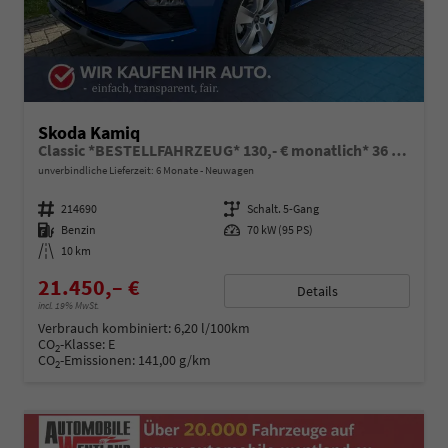
Skoda Kamiq
Classic *BESTELLFAHRZEUG* 130,- € monatlich* 36 Monate* Ohne Kilometerbegrenzung*
unverbindliche Lieferzeit:
6 Monate
Neuwagen
Fahrzeugnummer
214690
Getriebe
Schalt. 5-Gang
Kraftstoff
Benzin
Leistung
70 kW (95 PS)
Kilometerstand
10 km
21.450,– €
Details
incl. 19% MwSt.
Verbrauch kombiniert:
6,20 l/100km
CO
-Klasse:
E
2
CO
-Emissionen:
141,00 g/km
2