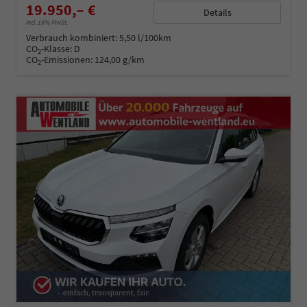
19.950,– €
Details
incl. 19% MwSt.
Verbrauch kombiniert:
5,50 l/100km
CO
-Klasse:
D
2
CO
-Emissionen:
124,00 g/km
2