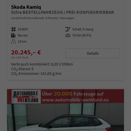
Skoda Kamiq
Extra BESTELLFAHRZEUG / FREI KONFIGURIERBAR
unverbindliche Lieferzeit:
6 Monate
Neuwagen
Fahrzeugnummer
214697
Getriebe
Schalt. 5-Gang
Kraftstoff
Benzin
Leistung
70 kW (95 PS)
Kilometerstand
10 km
20.245,– €
Details
incl. 19% MwSt.
Verbrauch kombiniert:
6,20 l/100km
CO
-Klasse:
E
2
CO
-Emissionen:
141,00 g/km
2