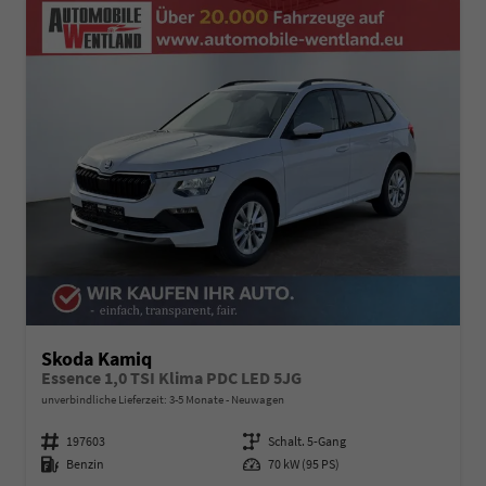
Skoda Kamiq
Essence 1,0 TSI Klima PDC LED 5JG
unverbindliche Lieferzeit: 3-5 Monate
Neuwagen
Fahrzeugnummer
197603
Getriebe
Schalt. 5-Gang
Kraftstoff
Benzin
Leistung
70 kW (95 PS)