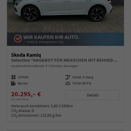
Skoda Kamiq
Selection *ANGEBOT FÜR MENSCHEN MIT BEHINDERUNG AB 50%! 1.0 TSI 95PS, Klimaanlage, Sitzheizung, Parksensoren hinten, LED-Scheinwerfer, Tempomat, Infotainment 8", Virtual Cockpit Nebelscheinwerfer, Dachreling
unverbindliche Lieferzeit: 4 - 5 Monate
Neuwagen
Fahrzeugnummer
197634
Getriebe
Schalt. 5-Gang
Kraftstoff
Benzin
Leistung
70 kW (95 PS)
20.295,– €
Details
incl. 19% MwSt.
Verbrauch kombiniert:
5,80 l/100km
CO
-Klasse:
D
2
CO
-Emissionen:
132,00 g/km
2