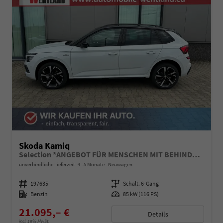
Skoda Kamiq
Selection *ANGEBOT FÜR MENSCHEN MIT BEHINDERUNG AB 50%! 1.0 TSI 115PS, Klimaanlage, Sitzheizung, Parksensoren hinten, LED-Scheinwerfer, Tempomat, Infotainment 8", Virtual Cockpit Nebelscheinwerfer, Dachreling
unverbindliche Lieferzeit: 4 - 5 Monate
Neuwagen
Fahrzeugnummer
197635
Getriebe
Schalt. 6-Gang
Kraftstoff
Benzin
Leistung
85 kW (116 PS)
21.095,– €
Details
incl. 19% MwSt.