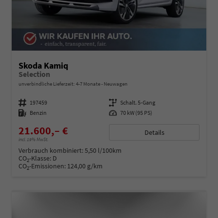
Skoda Kamiq
Selection
unverbindliche Lieferzeit: 4-7 Monate
Neuwagen
Fahrzeugnummer
197459
Getriebe
Schalt. 5-Gang
Kraftstoff
Benzin
Leistung
70 kW (95 PS)
21.600,– €
Details
incl. 19% MwSt.
Verbrauch kombiniert:
5,50 l/100km
CO
-Klasse:
D
2
CO
-Emissionen:
124,00 g/km
2