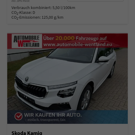
incl. 19% MwSt.
Verbrauch kombiniert:
5,50 l/100km
CO
-Klasse:
D
2
CO
-Emissionen:
125,00 g/km
2
Skoda Kamiq