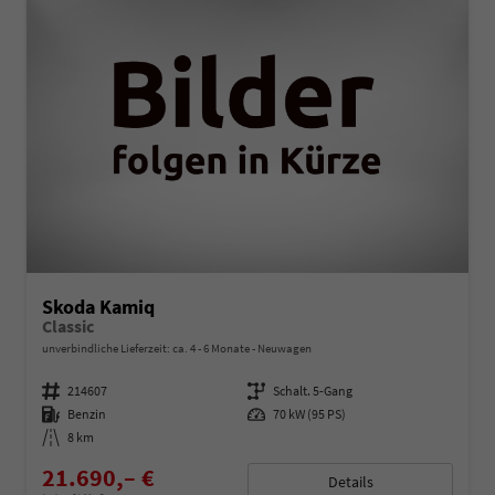
Skoda Kamiq
Classic
unverbindliche Lieferzeit: ca. 4 - 6 Monate
Neuwagen
Fahrzeugnummer
214607
Getriebe
Schalt. 5-Gang
Kraftstoff
Benzin
Leistung
70 kW (95 PS)
Kilometerstand
8 km
21.690,– €
Details