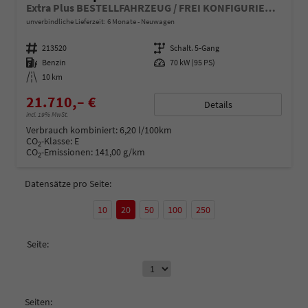
Extra Plus BESTELLFAHRZEUG / FREI KONFIGURIERBAR
unverbindliche Lieferzeit:
6 Monate
Neuwagen
Fahrzeugnummer
213520
Getriebe
Schalt. 5-Gang
Kraftstoff
Benzin
Leistung
70 kW (95 PS)
Kilometerstand
10 km
21.710,– €
Details
incl. 19% MwSt.
Verbrauch kombiniert:
6,20 l/100km
CO
-Klasse:
E
2
CO
-Emissionen:
141,00 g/km
2
Datensätze pro Seite:
10
20
50
100
250
Seite:
Seiten: