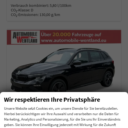
Verbrauch kombiniert:
5,80 l/100km
CO
-Klasse:
D
2
CO
-Emissionen:
130,00 g/km
2
Wir respektieren Ihre Privatsphäre
Unsere Website setzt Cookies ein, um unsere Dienste für Sie bereitzustellen.
Hierbei berücksichtigen wir Ihre Auswahl und verarbeiten nur die Daten für
Marketing, Analytics und Personalisierung, für die Sie uns Ihr Einverständnis
Skoda Kamiq
geben. Sie können Ihre Einwilligung jederzeit mit Wirkung für die Zukunft