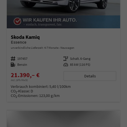
Skoda Kamiq
Essence
unverbindliche Lieferzeit: 4-7 Monate
Neuwagen
Fahrzeugnummer
197457
Getriebe
Schalt. 6-Gang
Kraftstoff
Benzin
Leistung
85 kW (116 PS)
21.390,– €
Details
incl. 19% MwSt.
Verbrauch kombiniert:
5,40 l/100km
CO
-Klasse:
D
2
CO
-Emissionen:
123,00 g/km
2