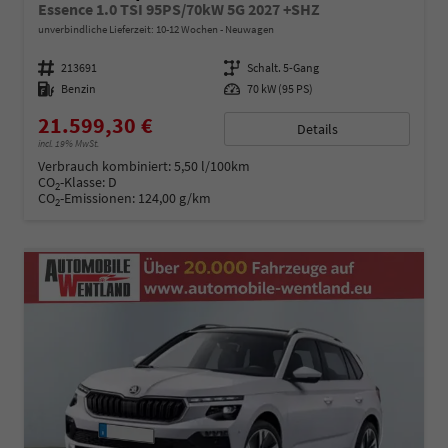
Essence 1.0 TSI 95PS/70kW 5G 2027 +SHZ
unverbindliche Lieferzeit: 10-12 Wochen
Neuwagen
Fahrzeugnummer
213691
Getriebe
Schalt. 5-Gang
Kraftstoff
Benzin
Leistung
70 kW (95 PS)
21.599,30 €
Details
incl. 19% MwSt.
Verbrauch kombiniert:
5,50 l/100km
CO
-Klasse:
D
2
CO
-Emissionen:
124,00 g/km
2