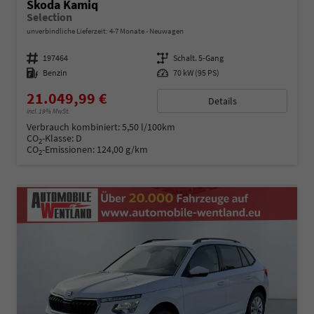
Skoda Kamiq
Selection
unverbindliche Lieferzeit: 4-7 Monate
Neuwagen
Fahrzeugnummer
197464
Getriebe
Schalt. 5-Gang
Kraftstoff
Benzin
Leistung
70 kW (95 PS)
21.049,99 €
Details
incl. 19% MwSt.
Verbrauch kombiniert:
5,50 l/100km
CO
-Klasse:
D
2
CO
-Emissionen:
124,00 g/km
2