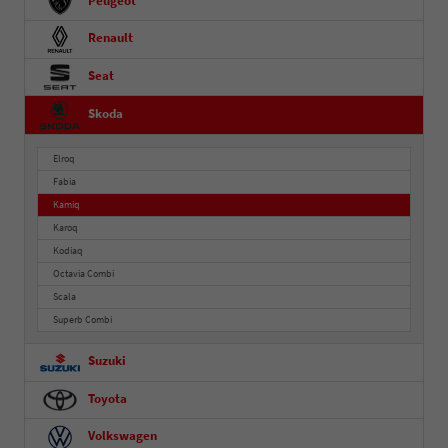
Peugeot
Renault
Seat
Skoda
Elroq
Fabia
Kamiq
Karoq
Kodiaq
Octavia Combi
Scala
Superb Combi
Suzuki
Toyota
Volkswagen