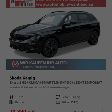
Skoda Kamiq
Extra SHZ+KLIMA+SMARTLINK+PDC+LED+TEMPOMAT
unverbindliche Lieferzeit: ca. 3-5 Monate
Neuwagen
Fahrzeugnummer
197026
Getriebe
Schalt. 5-Gang
Kraftstoff
Benzin
Leistung
70 kW (95 PS)
20.890,– €