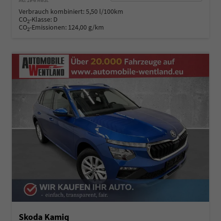
incl. 19% MwSt.
Verbrauch kombiniert:
5,50 l/100km
CO
-Klasse:
D
2
CO
-Emissionen:
124,00 g/km
2
Skoda Kamiq