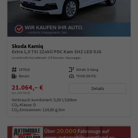
Skoda Kamiq
Extra 1,0 TSI 2Zokli PDC Kam SHZ LED 5JG
unverbindliche Lieferzeit: 3-5 Monate
Neuwagen
Fahrzeugnummer
197616
Getriebe
Schalt. 5-Gang
Kraftstoff
Benzin
Leistung
70 kW (95 PS)
21.064,– €
Details
incl. 19% MwSt.
Verbrauch kombiniert:
5,50 l/100km
CO
-Klasse:
D
2
CO
-Emissionen:
124,00 g/km
2