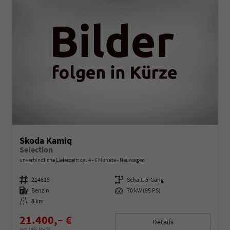
Skoda Kamiq
Selection
unverbindliche Lieferzeit: ca. 4 - 6 Monate
Neuwagen
Fahrzeugnummer
214619
Getriebe
Schalt. 5-Gang
Kraftstoff
Benzin
Leistung
70 kW (95 PS)
Kilometerstand
8 km
21.400,– €
Details
incl. 19% MwSt.