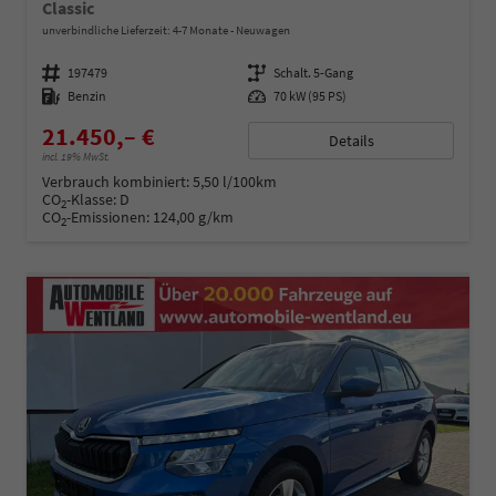
Classic
unverbindliche Lieferzeit: 4-7 Monate
Neuwagen
Fahrzeugnummer
197479
Getriebe
Schalt. 5-Gang
Kraftstoff
Benzin
Leistung
70 kW (95 PS)
21.450,– €
Details
incl. 19% MwSt.
Verbrauch kombiniert:
5,50 l/100km
CO
-Klasse:
D
2
CO
-Emissionen:
124,00 g/km
2