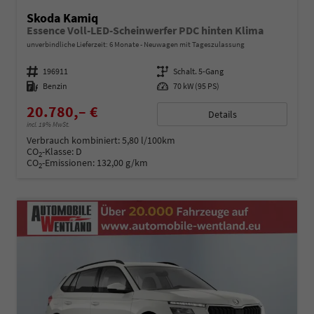
Skoda Kamiq
Essence Voll-LED-Scheinwerfer PDC hinten Klima
unverbindliche Lieferzeit:
6 Monate
Neuwagen mit Tageszulassung
Fahrzeugnummer
196911
Getriebe
Schalt. 5-Gang
Kraftstoff
Benzin
Leistung
70 kW (95 PS)
20.780,– €
Details
incl. 19% MwSt.
Verbrauch kombiniert:
5,80 l/100km
CO
-Klasse:
D
2
CO
-Emissionen:
132,00 g/km
2