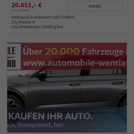
20.651,– €
Details
incl. 19% MwSt.
Verbrauch kombiniert:
5,50 l/100km
CO
-Klasse:
D
2
CO
-Emissionen:
124,00 g/km
2