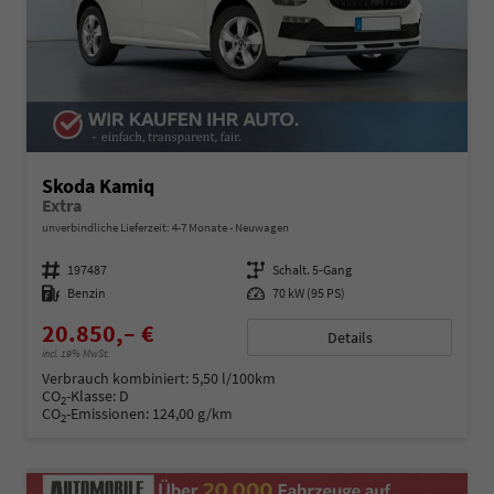
Skoda Kamiq
Extra
unverbindliche Lieferzeit: 4-7 Monate
Neuwagen
Fahrzeugnummer
197487
Getriebe
Schalt. 5-Gang
Kraftstoff
Benzin
Leistung
70 kW (95 PS)
20.850,– €
Details
incl. 19% MwSt.
Verbrauch kombiniert:
5,50 l/100km
CO
-Klasse:
D
2
CO
-Emissionen:
124,00 g/km
2