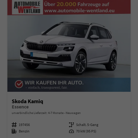
Skoda Kamiq
Essence
unverbindliche Lieferzeit: 4-7 Monate
Neuwagen
Fahrzeugnummer
197456
Getriebe
Schalt. 5-Gang
Kraftstoff
Benzin
Leistung
70 kW (95 PS)