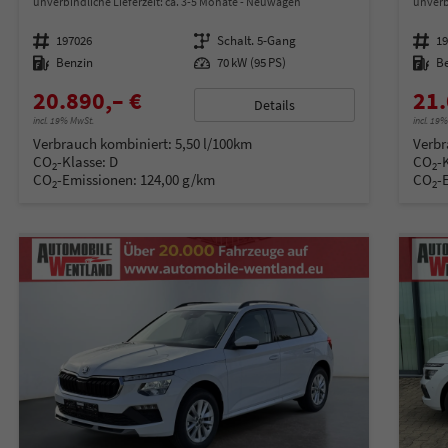
unverbindliche Lieferzeit: ca. 3-5 Monate
Neuwagen
unverb
Fahrzeugnummer
197026
Getriebe
Schalt. 5-Gang
Fahrzeugnummer
1
Kraftstoff
Benzin
Leistung
70 kW (95 PS)
Kraftstoff
B
20.890,– €
21.
Details
incl. 19% MwSt.
incl. 19
Verbrauch kombiniert:
5,50 l/100km
Verbr
CO
-Klasse:
D
CO
-
2
2
CO
-Emissionen:
124,00 g/km
CO
-
2
2