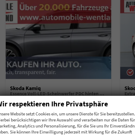
Skoda Kamiq
Sko
Essence Voll-LED-Scheinwerfer PDC hinten Klima
Extr
unverbindliche Lieferzeit:
6 Monate
Neuwagen mit Tageszulassung
unverb
ir respektieren Ihre Privatsphäre
Fahrzeugnummer
196911
Getriebe
Schalt. 5-Gang
Fahrzeugnummer
1
nsere Website setzt Cookies ein, um unsere Dienste für Sie bereitzustellen
Kraftstoff
Benzin
Leistung
70 kW (95 PS)
Kraftstoff
B
ierbei berücksichtigen wir Ihre Auswahl und verarbeiten nur die Daten für
arketing, Analytics und Personalisierung, für die Sie uns Ihr Einverständn
20.780,– €
20.
Details
eben. Sie können Ihre Einwilligung jederzeit mit Wirkung für die Zukunft