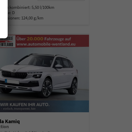
% MwSt.
auch kombiniert:
5,50 l/100km
Klasse:
D
Emissionen:
124,00 g/km
da Kamiq
ction