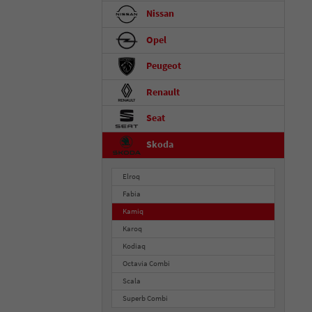
Nissan
Opel
Peugeot
Renault
Seat
Skoda
Elroq
Fabia
Kamiq
Karoq
Kodiaq
Octavia Combi
Scala
Superb Combi