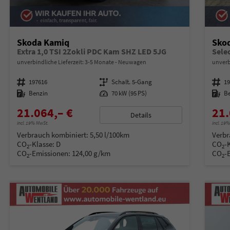
Skoda Kamiq
Sko
Extra 1,0 TSI 2Zokli PDC Kam SHZ LED 5JG
unverbindliche Lieferzeit: 3-5 Monate
Neuwagen
unverb
Fahrzeugnummer
197616
Getriebe
Schalt. 5-Gang
Fahrzeugnummer
1
Kraftstoff
Benzin
Leistung
70 kW (95 PS)
Kraftstoff
B
21.064,– €
21.
Details
incl. 19% MwSt.
incl. 19
Verbrauch kombiniert:
5,50 l/100km
Verbr
CO
-Klasse:
D
CO
-
2
2
CO
-Emissionen:
124,00 g/km
CO
-
2
2