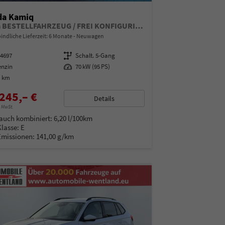
da Kamiq
Extra BESTELLFAHRZEUG / FREI KONFIGURIERBAR
indliche Lieferzeit:
6 Monate
Neuwagen
14697
Getriebe
Schalt. 5-Gang
enzin
Leistung
70 kW (95 PS)
0 km
245,– €
Details
% MwSt.
auch kombiniert:
6,20 l/100km
Klasse:
E
Emissionen:
141,00 g/km