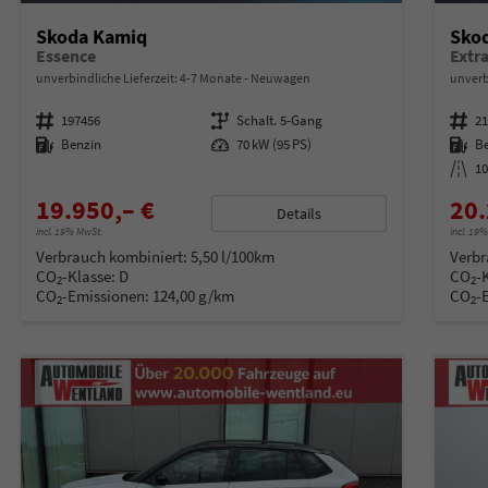
Skoda Kamiq
Sko
Essence
unverbindliche Lieferzeit: 4-7 Monate
Neuwagen
unverb
Fahrzeugnummer
197456
Getriebe
Schalt. 5-Gang
Fahrzeugnummer
2
Kraftstoff
Benzin
Leistung
70 kW (95 PS)
Kraftstoff
B
Kilometerstand
1
19.950,– €
20.
Details
incl. 19% MwSt.
incl. 19
Verbrauch kombiniert:
5,50 l/100km
Verbr
CO
-Klasse:
D
CO
-
2
2
CO
-Emissionen:
124,00 g/km
CO
-
2
2