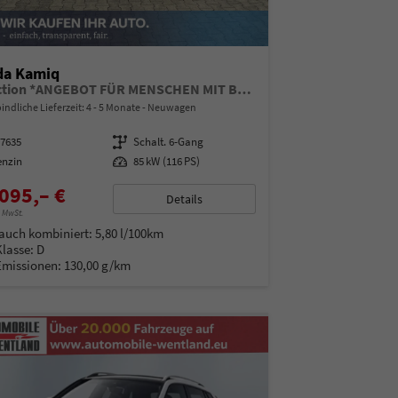
da Kamiq
Selection *ANGEBOT FÜR MENSCHEN MIT BEHINDERUNG AB 50%! 1.0 TSI 115PS, Klimaanlage, Sitzheizung, Parksensoren hinten, LED-Scheinwerfer, Tempomat, Infotainment 8", Virtual Cockpit Nebelscheinwerfer, Dachreling
indliche Lieferzeit: 4 - 5 Monate
Neuwagen
97635
Getriebe
Schalt. 6-Gang
enzin
Leistung
85 kW (116 PS)
095,– €
Details
% MwSt.
auch kombiniert:
5,80 l/100km
Klasse:
D
Emissionen:
130,00 g/km