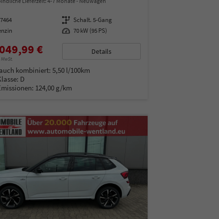
indliche Lieferzeit: 4-7 Monate
Neuwagen
97464
Getriebe
Schalt. 5-Gang
enzin
Leistung
70 kW (95 PS)
049,99 €
Details
% MwSt.
auch kombiniert:
5,50 l/100km
Klasse:
D
Emissionen:
124,00 g/km