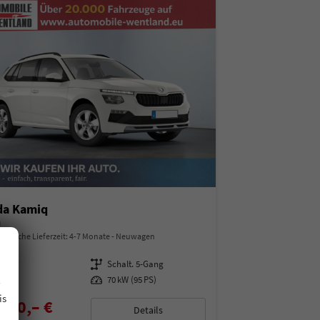
da Kamiq
a
indliche Lieferzeit: 4-7 Monate
Neuwagen
97487
Getriebe
Schalt. 5-Gang
.
enzin
Leistung
70 kW (95 PS)
is
850,– €
Details