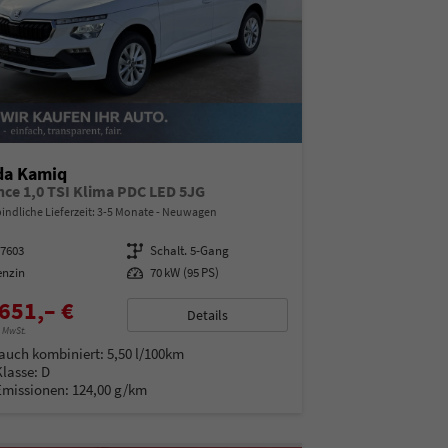
da Kamiq
nce 1,0 TSI Klima PDC LED 5JG
indliche Lieferzeit: 3-5 Monate
Neuwagen
97603
Getriebe
Schalt. 5-Gang
enzin
Leistung
70 kW (95 PS)
651,– €
Details
% MwSt.
auch kombiniert:
5,50 l/100km
Klasse:
D
Emissionen:
124,00 g/km