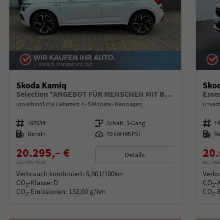
Skoda Kamiq
Sko
Selection *ANGEBOT FÜR MENSCHEN MIT BEHINDERUNG AB 50%! 1.0 TSI 95PS, Klimaanlage, Sitzheizung, Parksensoren hinten, LED-Scheinwerfer, Tempomat, Infotainment 8", Virtual Cockpit Nebelscheinwerfer, Dachreling
Esse
unverbindliche Lieferzeit: 4 - 5 Monate
Neuwagen
unverb
Fahrzeugnummer
197634
Getriebe
Schalt. 5-Gang
Fahrzeugnummer
1
Kraftstoff
Benzin
Leistung
70 kW (95 PS)
Kraftstoff
B
20.295,– €
20.
Details
incl. 19% MwSt.
incl. 19
Verbrauch kombiniert:
5,80 l/100km
Verbr
CO
-Klasse:
D
CO
-
2
2
CO
-Emissionen:
132,00 g/km
CO
-
2
2