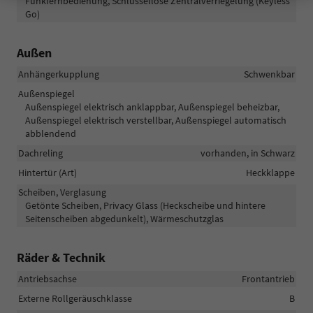
Funkfernbedienung, Schlüssellose Zentralverriegelung (Keyless
Go)
Außen
Anhängerkupplung
Schwenkbar
Außenspiegel
Außenspiegel elektrisch anklappbar, Außenspiegel beheizbar,
Außenspiegel elektrisch verstellbar, Außenspiegel automatisch
abblendend
Dachreling
vorhanden, in Schwarz
Hintertür (Art)
Heckklappe
Scheiben, Verglasung
Getönte Scheiben, Privacy Glass (Heckscheibe und hintere
Seitenscheiben abgedunkelt), Wärmeschutzglas
Räder & Technik
Antriebsachse
Frontantrieb
Externe Rollgeräuschklasse
B