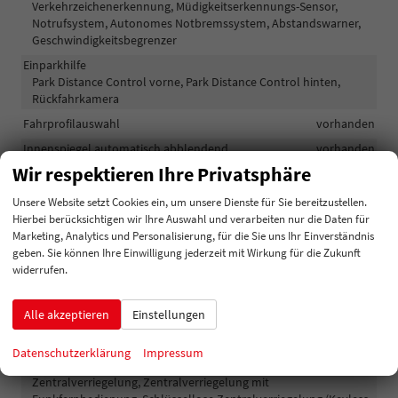
Verkehrzeichenerkennung, Müdigkeitserkennungs-Sensor,
Notrufsystem, Autonomes Notbremssystem, Abstandswarner,
Geschwindigkeitsbegrenzer
Einparkhilfe
Park Distance Control vorne, Park Distance Control hinten,
Rückfahrkamera
Fahrprofilauswahl
vorhanden
Innenspiegel automatisch abblendend
vorhanden
Wir respektieren Ihre Privatsphäre
Lenkung
Servolenkung
Lichttechnik
Unsere Website setzt Cookies ein, um unsere Dienste für Sie bereitzustellen.
Kurvenlicht, Lichtsensor, Nebelscheinwerfer, Tagfahrlicht,
Hierbei berücksichtigen wir Ihre Auswahl und verarbeiten nur die Daten für
Nebelscheinwerfer mit Kurvenlicht, LED-Rückleuchten, LED-
Marketing, Analytics und Personalisierung, für die Sie uns Ihr Einverständnis
Scheinwerfer, Fernlichtassistent, LED-Tagfahrlicht, Blendfreies
geben. Sie können Ihre Einwilligung jederzeit mit Wirkung für die Zukunft
Fernlicht, Voll-LED Scheinwerfer
widerrufen.
Pannenhilfe
Notrad
Alle akzeptieren
Einstellungen
Start/Stop-Automatik
vorhanden
Waschwasserstandsanzeige
vorhanden
Datenschutzerklärung
Impressum
Zentralverriegelung
Zentralverriegelung, Zentralverriegelung mit