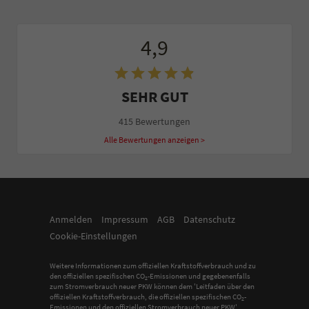
4,9
SEHR GUT
415 Bewertungen
Alle Bewertungen anzeigen >
Anmelden
Impressum
AGB
Datenschutz
Cookie-Einstellungen
Weitere Informationen zum offiziellen Kraftstoffverbrauch und zu
den offiziellen spezifischen CO
-Emissionen und gegebenenfalls
2
zum Stromverbrauch neuer PKW können dem 'Leitfaden über den
offiziellen Kraftstoffverbrauch, die offiziellen spezifischen CO
-
2
Emissionen und den offiziellen Stromverbrauch neuer PKW'