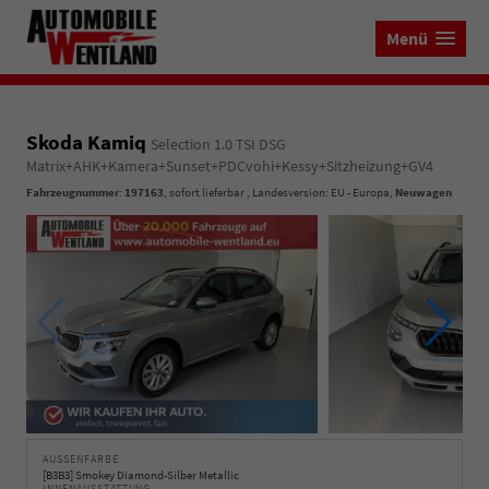
Menü
Skoda Kamiq
Selection 1.0 TSI DSG
Matrix+AHK+Kamera+Sunset+PDCvohi+Kessy+Sitzheizung+GV4
Fahrzeugnummer
:
197163
,
sofort lieferbar
, Landesversion: EU - Europa,
Neuwagen
AUSSENFARBE
[B3B3] Smokey Diamond-Silber Metallic