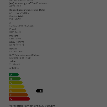
INNENAUSSTATTUNG
[HN] Sitzbezug Stoff "Loft" Schwarz
GETRIEBE
Doppelkupplungsgetriebe (DSG)
ANTRIEBSACHSE
Frontantrieb
ZYLINDER
3
SCHADSTOFFKLASSE
Euro 6
HUBRAUM
999 ccm
LEISTUNG
85 kW (116 PS)
KRAFTSTOFF
Benzin
KATEGORIE
SUV/Geländewagen/Pickup
KILOMETERSTAND
20 km
ZUSTAND
unfallfrei
Verbrauch kombiniert:
6,20 l/100km