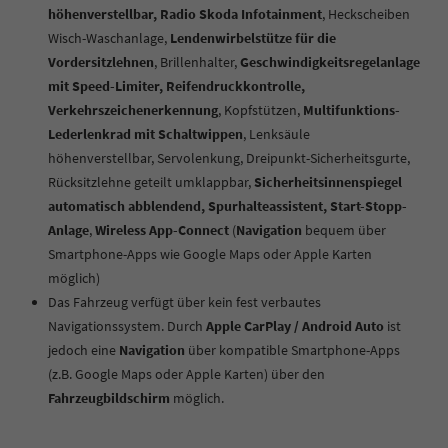
höhenverstellbar, Radio Skoda Infotainment
, Heckscheiben
Wisch-Waschanlage,
Lendenwirbelstütze für die
Vordersitzlehnen
, Brillenhalter,
Geschwindigkeitsregelanlage
mit Speed-Limiter, Reifendruckkontrolle,
Verkehrszeichenerkennung
, Kopfstützen,
Multifunktions-
Lederlenkrad mit Schaltwippen
, Lenksäule
höhenverstellbar,
Servolenkung, Dreipunkt-Sicherheitsgurte,
Rücksitzlehne geteilt umklappbar,
Sicherheitsinnenspiegel
automatisch abblendend, Spurhalteassistent, Start-Stopp-
Anlage
,
Wireless App-Connect
(
Navigation
bequem über
Smartphone-Apps wie Google Maps oder Apple Karten
möglich)
Das Fahrzeug verfügt über kein fest verbautes
Navigationssystem. Durch
Apple CarPlay / Android Auto
ist
jedoch eine
Navigation
über kompatible Smartphone-Apps
(z.B. Google Maps oder Apple Karten) über den
Fahrzeugbildschirm
möglich.