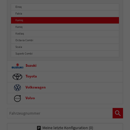
Elroq
Fabia
Kamiq
Karoq
Kodiaq
Octavia Combi
Scala
Superb Combi
Suzuki
Toyota
Volkswagen
Volvo
Fahrzeugnummer
Meine letzte Konfiguration (
0
)