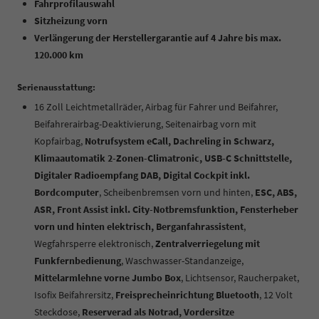
Fahrprofilauswahl
Sitzheizung vorn
Verlängerung der Herstellergarantie auf 4 Jahre bis max.
120.000 km
Serienausstattung:
16 Zoll Leichtmetallräder, Airbag für Fahrer und Beifahrer,
Beifahrerairbag-Deaktivierung, Seitenairbag vorn mit
Kopfairbag,
Notrufsystem eCall, Dachreling in Schwarz,
Klimaautomatik 2-Zonen-Climatronic, USB-C Schnittstelle,
Digitaler Radioempfang DAB, Digital Cockpit inkl.
Bordcomputer
, Scheibenbremsen vorn und hinten,
ESC, ABS,
ASR, Front Assist inkl. City-Notbremsfunktion, Fensterheber
vorn und hinten elektrisch, Berganfahrassistent
,
Wegfahrsperre elektronisch,
Zentralverriegelung mit
Funkfernbedienung
, Waschwasser-Standanzeige,
Mittelarmlehne vorne Jumbo Box
, Lichtsensor, Raucherpaket,
Isofix Beifahrersitz,
Freisprecheinrichtung Bluetooth
, 12 Volt
Steckdose,
Reserverad als Notrad, Vordersitze