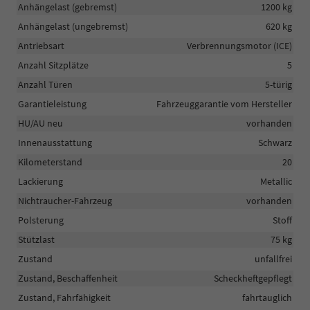
Anhängelast (gebremst)
1200 kg
Anhängelast (ungebremst)
620 kg
Antriebsart
Verbrennungsmotor (ICE)
Anzahl Sitzplätze
5
Anzahl Türen
5-türig
Garantieleistung
Fahrzeuggarantie vom Hersteller
HU/AU neu
vorhanden
Innenausstattung
Schwarz
Kilometerstand
20
Lackierung
Metallic
Nichtraucher-Fahrzeug
vorhanden
Polsterung
Stoff
Stützlast
75 kg
Zustand
unfallfrei
Zustand, Beschaffenheit
Scheckheftgepflegt
Zustand, Fahrfähigkeit
fahrtauglich