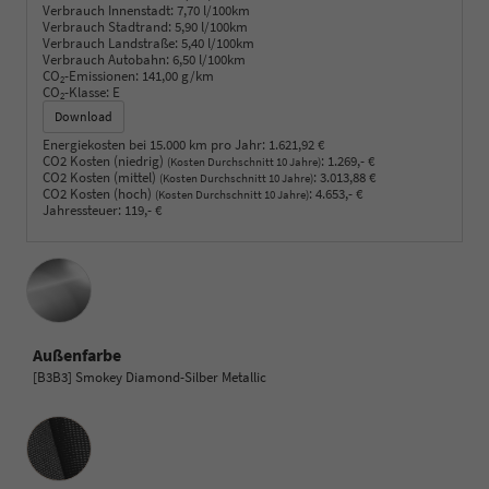
Verbrauch Innenstadt:
7,70 l/100km
Verbrauch Stadtrand:
5,90 l/100km
Verbrauch Landstraße:
5,40 l/100km
Verbrauch Autobahn:
6,50 l/100km
CO
-Emissionen:
141,00 g/km
2
CO
-Klasse:
E
2
Download
Energiekosten bei 15.000 km pro Jahr:
1.621,92 €
CO2 Kosten (niedrig)
:
1.269,- €
(Kosten Durchschnitt 10 Jahre)
CO2 Kosten (mittel)
:
3.013,88 €
(Kosten Durchschnitt 10 Jahre)
CO2 Kosten (hoch)
:
4.653,- €
(Kosten Durchschnitt 10 Jahre)
Jahressteuer:
119,- €
Außenfarbe
[B3B3] Smokey Diamond-Silber Metallic
Innenausstattung