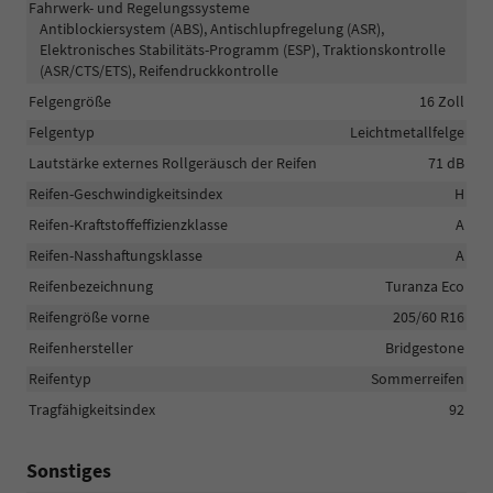
Fahrwerk- und Regelungssysteme
Antiblockiersystem (ABS), Antischlupfregelung (ASR),
Elektronisches Stabilitäts-Programm (ESP), Traktionskontrolle
(ASR/CTS/ETS), Reifendruckkontrolle
Felgengröße
16 Zoll
Felgentyp
Leichtmetallfelge
Lautstärke externes Rollgeräusch der Reifen
71 dB
Reifen-Geschwindigkeitsindex
H
Reifen-Kraftstoffeffizienzklasse
A
Reifen-Nasshaftungsklasse
A
Reifenbezeichnung
Turanza Eco
Reifengröße vorne
205/60 R16
Reifenhersteller
Bridgestone
Reifentyp
Sommerreifen
Tragfähigkeitsindex
92
Sonstiges