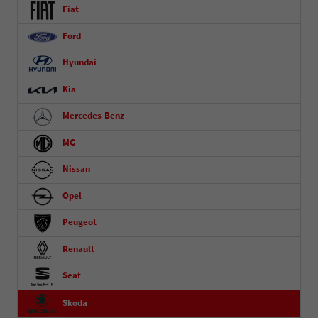
Fiat
Ford
Hyundai
Kia
Mercedes-Benz
MG
Nissan
Opel
Peugeot
Renault
Seat
Skoda