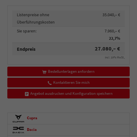
Listenpreise ohne
35.040,– €
Überführungskosten
Sie sparen:
7.960,– €
22,7%
27.080,– €
Endpreis
incl. 19% MwSt.,
Bestellunterlagen anfordern
Kontaktieren Sie mich
Angebot ausdrucken und Konfiguration speichern
Cupra
Dacia