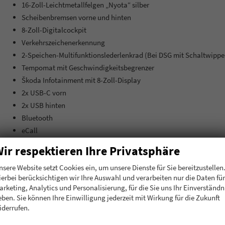
16-Zoll-Leichtmetallfelgen „Nyota“ silber
Scheibenbremsen vorne und hinten
8-Zoll-Digitalcockpit
Verkehrszeichenerkennung
2-Speichen-Multifunktionslederlenkrad (Bei DSG mit Schaltwippe
Tempomat mit Geschwindigkeitsbegrenzer
Škoda Infotainment mit 8-Zoll-Display
2x USB-C vorn
2x USB hinten
Bluetooth
eCall
Parksensoren hinten
ir respektieren Ihre Privatsphäre
Außenspiegel elektrisch verstell- und beheizbar
nsere Website setzt Cookies ein, um unsere Dienste für Sie bereitzustellen
Spiegelgehäuse und Türgriffe in Wagenfarbe
ierbei berücksichtigen wir Ihre Auswahl und verarbeiten nur die Daten für
Schwarze Dachreling
arketing, Analytics und Personalisierung, für die Sie uns Ihr Einverständn
Elektrische Fensterheber vorn
eben. Sie können Ihre Einwilligung jederzeit mit Wirkung für die Zukunft
Elektrische Fensterheber hinten
iderrufen.
Berganfahrassistent