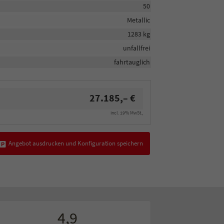
50
Metallic
1283 kg
unfallfrei
fahrtauglich
27.185,– €
incl. 19% MwSt.,
Angebot ausdrucken und Konfiguration speichern
4,9