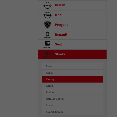
Nissan
Opel
Peugeot
Renault
Seat
Skoda
Elroq
Fabia
Kamiq
Karoq
Kodiaq
Octavia Combi
Scala
Superb Combi