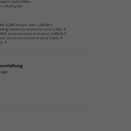
obahn:
6,10 l/100km
n:
134,00 g/km
bei 15.000 km pro Jahr:
1.543,44 €
edrig)
:
1.206,- €
(Kosten Durchschnitt 10 Jahre)
ttel)
:
2.864,25 €
(Kosten Durchschnitt 10 Jahre)
och)
:
4.422,- €
(Kosten Durchschnitt 10 Jahre)
2,- €
ausstattung
rage