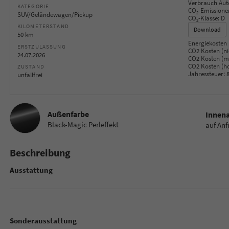
Verbrauch Aut
KATEGORIE
CO
-Emissione
2
SUV/Geländewagen/Pickup
CO
-Klasse:
D
2
KILOMETERSTAND
Download
50 km
Energiekosten 
ERSTZULASSUNG
CO2 Kosten (ni
24.07.2026
CO2 Kosten (mi
CO2 Kosten (h
ZUSTAND
Jahressteuer:
8
unfallfrei
Außenfarbe
Innen
Black-Magic Perleffekt
auf Anf
Beschreibung
Ausstattung
Sonderausstattung