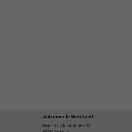
Automobile Wentland
Heinz-Friedrich-Straße 22
64380
Roßdorf