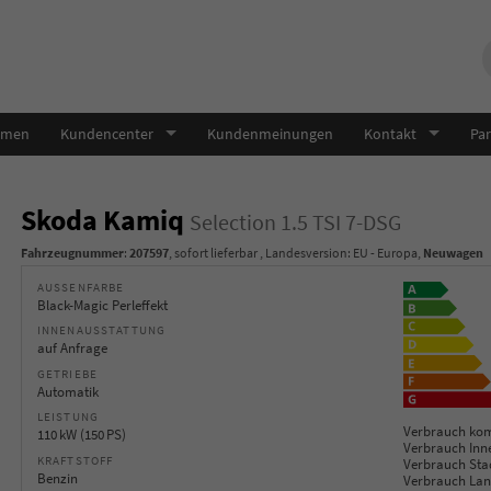
hmen
Kundencenter
Kundenmeinungen
Kontakt
Par
Skoda Kamiq
Selection 1.5 TSI 7-DSG
Fahrzeugnummer
:
207597
,
sofort lieferbar
, Landesversion: EU - Europa,
Neuwagen
AUSSENFARBE
Black-Magic Perleffekt
INNENAUSSTATTUNG
auf Anfrage
GETRIEBE
Automatik
LEISTUNG
Verbrauch kom
110 kW (150 PS)
Verbrauch Inn
KRAFTSTOFF
Verbrauch Sta
Benzin
Verbrauch Lan