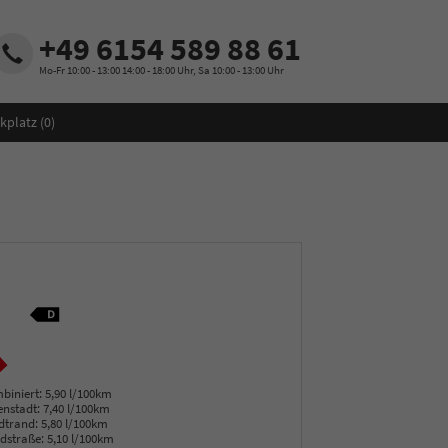
+49 6154 589 88 61
Mo-Fr 10:00 - 13:00 14:00 - 18:00 Uhr, Sa 10:00 - 13:00 Uhr
kplatz (
0
)
biniert:
5,90 l/100km
enstadt:
7,40 l/100km
dtrand:
5,80 l/100km
dstraße:
5,10 l/100km