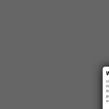
W
U
H
M
g
w