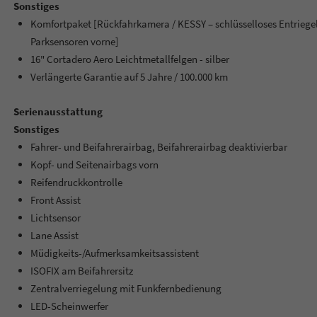
Sonstiges
Komfortpaket [Rückfahrkamera / KESSY – schlüsselloses Entriegeln
Parksensoren vorne]
16" Cortadero Aero Leichtmetallfelgen - silber
Verlängerte Garantie auf 5 Jahre / 100.000 km
Serienausstattung
Sonstiges
Fahrer- und Beifahrerairbag, Beifahrerairbag deaktivierbar
Kopf- und Seitenairbags vorn
Reifendruckkontrolle
Front Assist
Lichtsensor
Lane Assist
Müdigkeits-/Aufmerksamkeitsassistent
ISOFIX am Beifahrersitz
Zentralverriegelung mit Funkfernbedienung
LED-Scheinwerfer