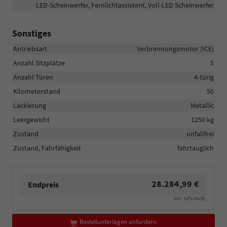
LED-Scheinwerfer, Fernlichtassistent, Voll-LED Scheinwerfer
Sonstiges
Antriebsart
Verbrennungsmotor (ICE)
Anzahl Sitzplätze
5
Anzahl Türen
4-türig
Kilometerstand
50
Lackierung
Metallic
Leergewicht
1250 kg
Zustand
unfallfrei
Zustand, Fahrfähigkeit
fahrtauglich
28.284,99 €
Endpreis
incl. 19% MwSt.,
Bestellunterlagen anfordern