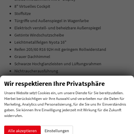
8" Virtuelles Cockpit
Stoffsitze
Türgriffe und Außenspiegel in Wagenfarbe
Elektrisch verstell- und beheizbare Außenspiegel
Getönte Windschutzscheibe
Leichtmetallfelgen Nyota 16"
Reifen 205/60 R16 92H mit geringem Rollwiderstand
Grauer Dachhimmel
Schwarze Hochglanzleisten und Lüftungsrahmen
Nichtraucherausführung
eCall
Wir respektieren Ihre Privatsphäre
Leder-Schaltknauf
Befestigungselemente im Kofferraum
Unsere Website setzt Cookies ein, um unsere Dienste für Sie bereitzustellen.
Hierbei berücksichtigen wir Ihre Auswahl und verarbeiten nur die Daten für
Dekorelemente
Marketing, Analytics und Personalisierung, für die Sie uns Ihr Einverständnis
Leder-Multifunktionslenkrad mit Tiptronic
geben. Sie können Ihre Einwilligung jederzeit mit Wirkung für die Zukunft
widerrufen.
Innen
Alle akzeptieren
Einstellungen
Armlehnen
Mittelarmlehne