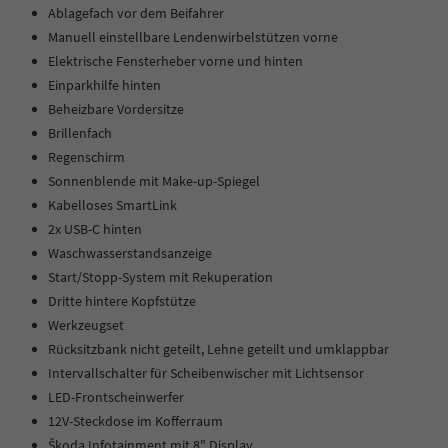
Ablagefach vor dem Beifahrer
Manuell einstellbare Lendenwirbelstützen vorne
Elektrische Fensterheber vorne und hinten
Einparkhilfe hinten
Beheizbare Vordersitze
Brillenfach
Regenschirm
Sonnenblende mit Make-up-Spiegel
Kabelloses SmartLink
2x USB-C hinten
Waschwasserstandsanzeige
Start/Stopp-System mit Rekuperation
Dritte hintere Kopfstütze
Werkzeugset
Rücksitzbank nicht geteilt, Lehne geteilt und umklappbar
Intervallschalter für Scheibenwischer mit Lichtsensor
LED-Frontscheinwerfer
12V-Steckdose im Kofferraum
Škoda Infotainment mit 8" Display