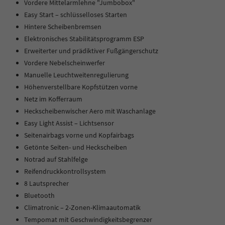
Vordere Mittelarmlehne "Jumbobox"
Easy Start – schlüsselloses Starten
Hintere Scheibenbremsen
Elektronisches Stabilitätsprogramm ESP
Erweiterter und prädiktiver Fußgängerschutz
Vordere Nebelscheinwerfer
Manuelle Leuchtweitenregulierung
Höhenverstellbare Kopfstützen vorne
Netz im Kofferraum
Heckscheibenwischer Aero mit Waschanlage
Easy Light Assist – Lichtsensor
Seitenairbags vorne und Kopfairbags
Getönte Seiten- und Heckscheiben
Notrad auf Stahlfelge
Reifendruckkontrollsystem
8 Lautsprecher
Bluetooth
Climatronic – 2-Zonen-Klimaautomatik
Tempomat mit Geschwindigkeitsbegrenzer