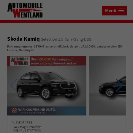
Menü
Skoda Kamiq
Selection 1.5 TSI 7-Gang-DSG
Fahrzeugnummer
:
197946
, unverbindliche Lieferzeit:
17.10.2026
, Landesversion: EU -
Europa,
Neuwagen
AUSSENFARBE
Black-Magic Perleffekt
INNENAUSSTATTUNG