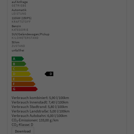
auf Anfrage
GETRIEBE
Automatik
LEISTUNG
110 kW (150 PS)
KRAFTSTOFF
Benzin
KATEGORIE
SUV/Geländewagen/Pickup
KILOMETERSTAND
50 km
ZUSTAND
unfallfrei
Verbrauch kombiniert:
5,90 l/100km
Verbrauch Innenstadt:
7,40 l/100km
Verbrauch Stadtrand:
5,80 l/100km
Verbrauch Landstraße:
5,00 l/100km
Verbrauch Autobahn:
6,00 l/100km
CO
-Emissionen:
133,00 g/km
2
CO
-Klasse:
D
2
Download