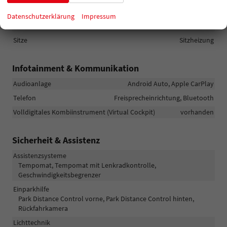
Klimatisierung
Klimaautomatik, 2-Zonen-Klimaautomatik
Datenschutzerklärung
Impressum
Lenkrad
mit Multifunktionen
Sitze
Sitzheizung
Infotainment & Kommunikation
Audioanlage
Android Auto, Apple CarPlay
Telefon
Freisprecheinrichtung, Bluetooth
Volldigitales Kombiinstrument (Virtual Cockpit)
vorhanden
Sicherheit & Assistenz
Assistenzsysteme
Tempomat, Tempomat mit Lenkradkontrolle,
Geschwindigkeitsbegrenzer
Einparkhilfe
Park Distance Control vorne, Park Distance Control hinten,
Rückfahrkamera
Lichttechnik