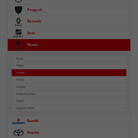
Peugeot
Renault
Seat
Skoda
Elroq
Fabia
Kamiq
Karoq
Kodiaq
Octavia Combi
Scala
Superb Combi
Suzuki
Toyota