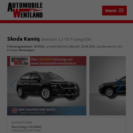
Menü
Skoda Kamiq
Selection 1.5 TSI 7-Gang-DSG
Fahrzeugnummer
:
207016
, unverbindliche Lieferzeit:
20.08.2026
, Landesversion: EU -
Europa,
Neuwagen
AUSSENFARBE
Black-Magic Perleffekt
INNENAUSSTATTUNG