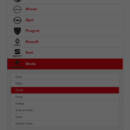
Nissan
Opel
Peugeot
Renault
Seat
Skoda
Elroq
Fabia
Kamiq
Karoq
Kodiaq
Octavia Combi
Scala
Superb Combi