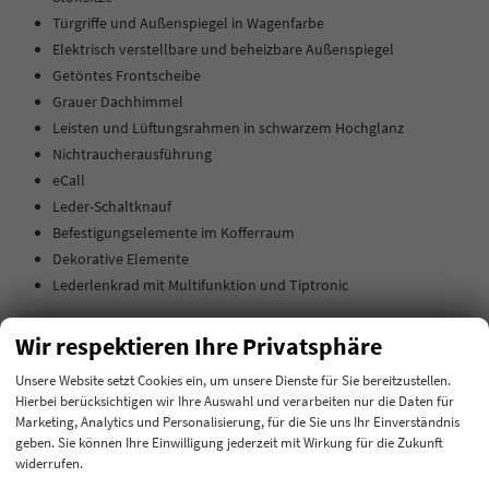
Türgriffe und Außenspiegel in Wagenfarbe
Elektrisch verstellbare und beheizbare Außenspiegel
Getöntes Frontscheibe
Grauer Dachhimmel
Leisten und Lüftungsrahmen in schwarzem Hochglanz
Nichtraucherausführung
eCall
Leder-Schaltknauf
Befestigungselemente im Kofferraum
Dekorative Elemente
Lederlenkrad mit Multifunktion und Tiptronic
Wir respektieren Ihre Privatsphäre
Innen
Armlehnen
Mittelarmlehne
Unsere Website setzt Cookies ein, um unsere Dienste für Sie bereitzustellen.
Hierbei berücksichtigen wir Ihre Auswahl und verarbeiten nur die Daten für
Klimatisierung
Klimaautomatik, 2-Zonen-Klimaautomatik
Marketing, Analytics und Personalisierung, für die Sie uns Ihr Einverständnis
Lenkrad
mit Multifunktionen
geben. Sie können Ihre Einwilligung jederzeit mit Wirkung für die Zukunft
widerrufen.
Sitze
Sitzheizung