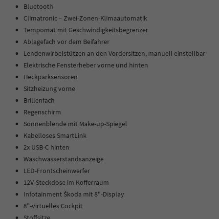
Bluetooth
Climatronic – Zwei-Zonen-Klimaautomatik
Tempomat mit Geschwindigkeitsbegrenzer
Ablagefach vor dem Beifahrer
Lendenwirbelstützen an den Vordersitzen, manuell einstellbar
Elektrische Fensterheber vorne und hinten
Heckparksensoren
Sitzheizung vorne
Brillenfach
Regenschirm
Sonnenblende mit Make-up-Spiegel
Kabelloses SmartLink
2x USB-C hinten
Waschwasserstandsanzeige
LED-Frontscheinwerfer
12V-Steckdose im Kofferraum
Infotainment Škoda mit 8"-Display
8"-virtuelles Cockpit
Stoffsitze