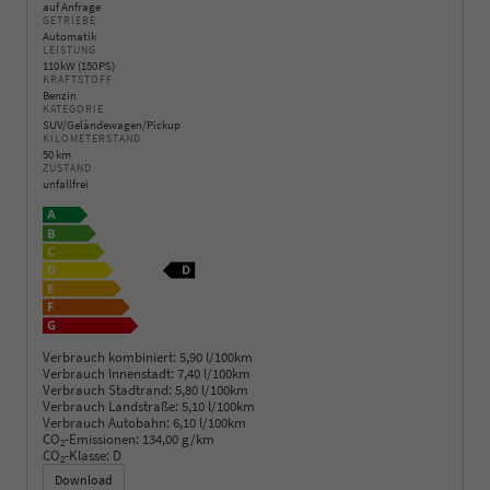
auf Anfrage
GETRIEBE
Automatik
LEISTUNG
110 kW (150 PS)
KRAFTSTOFF
Benzin
KATEGORIE
SUV/Geländewagen/Pickup
KILOMETERSTAND
50 km
ZUSTAND
unfallfrei
Verbrauch kombiniert:
5,90 l/100km
Verbrauch Innenstadt:
7,40 l/100km
Verbrauch Stadtrand:
5,80 l/100km
Verbrauch Landstraße:
5,10 l/100km
Verbrauch Autobahn:
6,10 l/100km
CO
-Emissionen:
134,00 g/km
2
CO
-Klasse:
D
2
Download