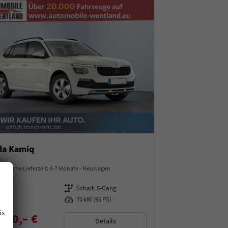
da Kamiq
a
indliche Lieferzeit: 4-7 Monate
Neuwagen
97487
Getriebe
Schalt. 5-Gang
.
enzin
Leistung
70 kW (95 PS)
is
850,– €
Details