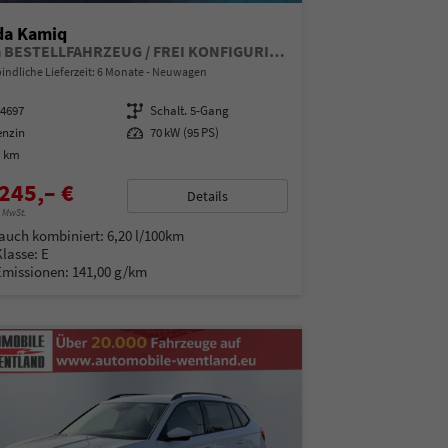
da Kamiq
Extra BESTELLFAHRZEUG / FREI KONFIGURIERBAR
indliche Lieferzeit:
6 Monate
Neuwagen
14697
Getriebe
Schalt. 5-Gang
enzin
Leistung
70 kW (95 PS)
0 km
245,– €
Details
% MwSt.
auch kombiniert:
6,20 l/100km
Klasse:
E
Emissionen:
141,00 g/km