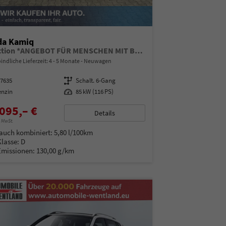
da Kamiq
Selection *ANGEBOT FÜR MENSCHEN MIT BEHINDERUNG AB 50%! 1.0 TSI 115PS, Klimaanlage, Sitzheizung, Parksensoren hinten, LED-Scheinwerfer, Tempomat, Infotainment 8", Virtual Cockpit Nebelscheinwerfer, Dachreling
indliche Lieferzeit: 4 - 5 Monate
Neuwagen
97635
Getriebe
Schalt. 6-Gang
enzin
Leistung
85 kW (116 PS)
095,– €
Details
% MwSt.
auch kombiniert:
5,80 l/100km
Klasse:
D
Emissionen:
130,00 g/km