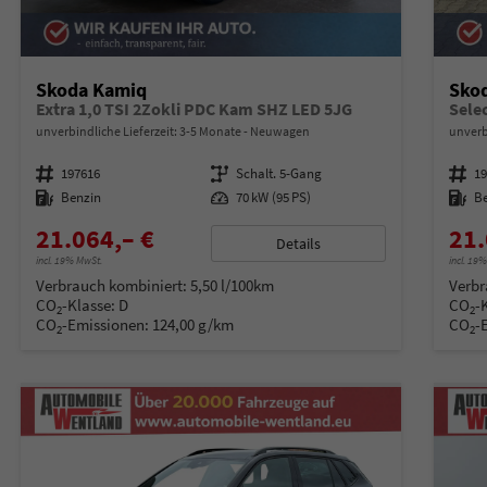
Skoda Kamiq
Sko
Extra 1,0 TSI 2Zokli PDC Kam SHZ LED 5JG
unverbindliche Lieferzeit: 3-5 Monate
Neuwagen
unverb
Fahrzeugnummer
197616
Getriebe
Schalt. 5-Gang
Fahrzeugnummer
1
Kraftstoff
Benzin
Leistung
70 kW (95 PS)
Kraftstoff
B
21.064,– €
21.
Details
incl. 19% MwSt.
incl. 19
Verbrauch kombiniert:
5,50 l/100km
Verbr
CO
-Klasse:
D
CO
-
2
2
CO
-Emissionen:
124,00 g/km
CO
-
2
2