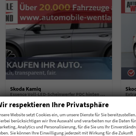
Skoda Kamiq
Sko
Essence Voll-LED-Scheinwerfer PDC hinten Klima
Extr
unverbindliche Lieferzeit:
6 Monate
Neuwagen mit Tageszulassung
unverb
ir respektieren Ihre Privatsphäre
Fahrzeugnummer
196911
Getriebe
Schalt. 5-Gang
Fahrzeugnummer
1
nsere Website setzt Cookies ein, um unsere Dienste für Sie bereitzustellen
Kraftstoff
Benzin
Leistung
70 kW (95 PS)
Kraftstoff
B
ierbei berücksichtigen wir Ihre Auswahl und verarbeiten nur die Daten für
arketing, Analytics und Personalisierung, für die Sie uns Ihr Einverständn
20.780,– €
20.
Details
eben. Sie können Ihre Einwilligung jederzeit mit Wirkung für die Zukunft