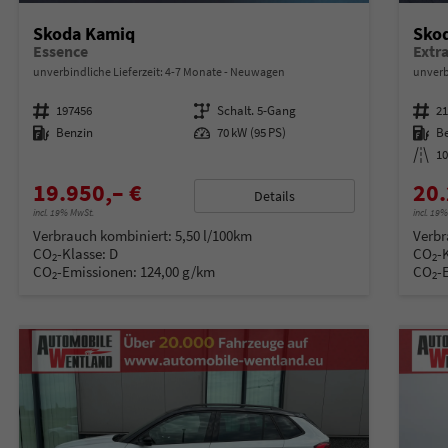
Skoda Kamiq
Sko
Essence
unverbindliche Lieferzeit: 4-7 Monate
Neuwagen
unverb
Fahrzeugnummer
197456
Getriebe
Schalt. 5-Gang
Fahrzeugnummer
2
Kraftstoff
Benzin
Leistung
70 kW (95 PS)
Kraftstoff
B
Kilometerstand
1
19.950,– €
20.
Details
incl. 19% MwSt.
incl. 19
Verbrauch kombiniert:
5,50 l/100km
Verbr
CO
-Klasse:
D
CO
-
2
2
CO
-Emissionen:
124,00 g/km
CO
-
2
2