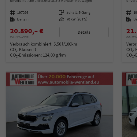
unverbindliche Lieferzeit: ca. 3-5 Monate
Neuwagen
unverb
Fahrzeugnummer
197026
Getriebe
Schalt. 5-Gang
Fahrzeugnummer
1
Kraftstoff
Benzin
Leistung
70 kW (95 PS)
Kraftstoff
B
20.890,– €
21.
Details
incl. 19% MwSt.
incl. 19
Verbrauch kombiniert:
5,50 l/100km
Verbr
CO
-Klasse:
D
CO
-
2
2
CO
-Emissionen:
124,00 g/km
CO
-
2
2