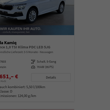
da Kamiq
nce 1,0 TSI Klima PDC LED 5JG
indliche Lieferzeit: 3-5 Monate
Neuwagen
97603
Getriebe
Schalt. 5-Gang
enzin
Leistung
70 kW (95 PS)
651,– €
Details
% MwSt.
auch kombiniert:
5,50 l/100km
Klasse:
D
Emissionen:
124,00 g/km