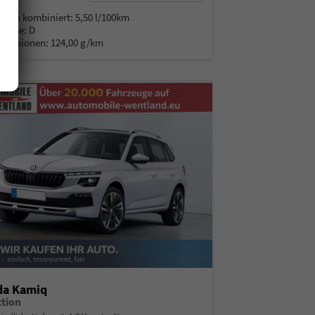
% MwSt.
auch kombiniert:
5,50 l/100km
Klasse:
D
Emissionen:
124,00 g/km
da Kamiq
ction