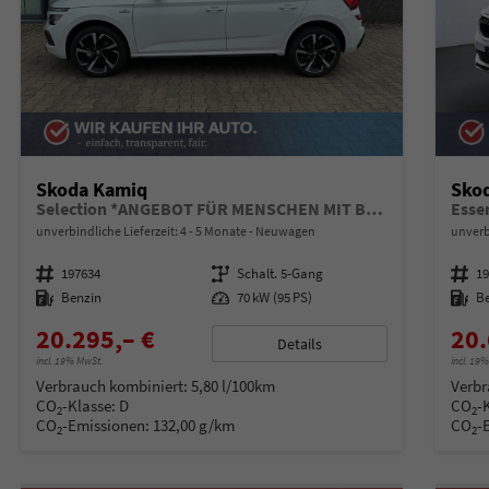
Skoda Kamiq
Sko
Selection *ANGEBOT FÜR MENSCHEN MIT BEHINDERUNG AB 50%! 1.0 TSI 95PS, Klimaanlage, Sitzheizung, Parksensoren hinten, LED-Scheinwerfer, Tempomat, Infotainment 8", Virtual Cockpit Nebelscheinwerfer, Dachreling
Esse
unverbindliche Lieferzeit: 4 - 5 Monate
Neuwagen
unverb
Fahrzeugnummer
197634
Getriebe
Schalt. 5-Gang
Fahrzeugnummer
1
Kraftstoff
Benzin
Leistung
70 kW (95 PS)
Kraftstoff
B
20.295,– €
20.
Details
incl. 19% MwSt.
incl. 19
Verbrauch kombiniert:
5,80 l/100km
Verbr
CO
-Klasse:
D
CO
-
2
2
CO
-Emissionen:
132,00 g/km
CO
-
2
2