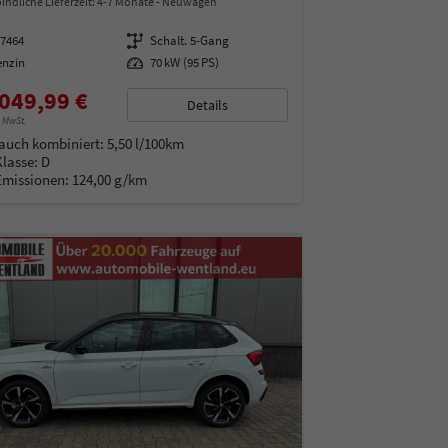
indliche Lieferzeit: 4-7 Monate
Neuwagen
97464
Getriebe
Schalt. 5-Gang
enzin
Leistung
70 kW (95 PS)
049,99 €
Details
% MwSt.
auch kombiniert:
5,50 l/100km
Klasse:
D
Emissionen:
124,00 g/km