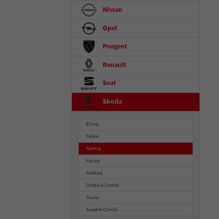
Nissan
Opel
Peugeot
Renault
Seat
Skoda
Elroq
Fabia
Kamiq
Karoq
Kodiaq
Octavia Combi
Scala
Superb Combi