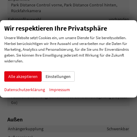
Park Distance Control vorne, Park Distance Control hinten,
Rückfahrkamera
Fahrprofilauswahl
vorhanden
Wir respektieren Ihre Privatsphäre
Innenspiegel automatisch abblendend
vorhanden
Lenkung
Servolenkung
Unsere Website setzt Cookies ein, um unsere Dienste für Sie bereitzustellen.
Hierbei berücksichtigen wir Ihre Auswahl und verarbeiten nur die Daten für
Lichttechnik
Marketing, Analytics und Personalisierung, für die Sie uns Ihr Einverständnis
Lichtsensor, Nebelscheinwerfer, Tagfahrlicht, LED-Scheinwerfer
geben. Sie können Ihre Einwilligung jederzeit mit Wirkung für die Zukunft
Pannenhilfe
Notrad
widerrufen.
Start/Stop-Automatik
vorhanden
Alle akzeptieren
Einstellungen
Waschwasserstandsanzeige
vorhanden
Zentralverriegelung
Datenschutzerklärung
Impressum
Zentralverriegelung, Zentralverriegelung mit
Funkfernbedienung, Schlüssellose Zentralverriegelung (Keyless
Go)
Außen
Anhängerkupplung
Schwenkbar