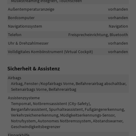
Musikstreaming integriert, Touchscreen
Außentemperaturanzeige
vorhanden
Bordcomputer
vorhanden
Navigationssystem
Navigation
Telefon
Freisprecheinrichtung, Bluetooth
Uhr & Drehzahlmesser
vorhanden
Volldigitales Kombiinstrument (Virtual Cockpit)
vorhanden
Sicherheit & Assistenz
Airbags
Airbag, Fenster-/Kopfairbags Vorne, Beifahrerairbag abschaltbar,
Seitenairbags Vorne, Beifahrerairbag
Assistenzsysteme
Tempomat, Notbremsassistent (City-Safety),
Berganfahrassistent, Spurhalteassistent, Fußgängererkennung,
Verkehrzeichenerkennung, Müdigkeitserkennungs-Sensor,
Notrufsystem, Autonomes Notbremssystem, Abstandswarner,
Geschwindigkeitsbegrenzer
Einparkhilfe