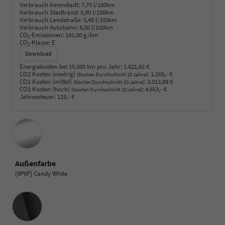
Verbrauch Innenstadt:
7,70 l/100km
Verbrauch Stadtrand:
5,90 l/100km
Verbrauch Landstraße:
5,40 l/100km
Verbrauch Autobahn:
6,50 l/100km
CO
-Emissionen:
141,00 g/km
2
CO
-Klasse:
E
2
Download
Energiekosten bei 15.000 km pro Jahr:
1.621,92 €
CO2 Kosten (niedrig)
:
1.269,- €
(Kosten Durchschnitt 10 Jahre)
CO2 Kosten (mittel)
:
3.013,88 €
(Kosten Durchschnitt 10 Jahre)
CO2 Kosten (hoch)
:
4.653,- €
(Kosten Durchschnitt 10 Jahre)
Jahressteuer:
119,- €
Außenfarbe
[9P9P] Candy White
Innenausstattung