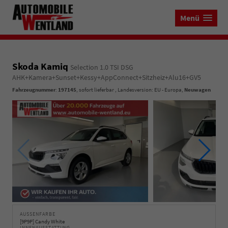
Menü
Skoda Kamiq
Selection 1.0 TSI DSG
AHK+Kamera+Sunset+Kessy+AppConnect+Sitzheiz+Alu16+GV5
Fahrzeugnummer
:
197145
,
sofort lieferbar
, Landesversion: EU - Europa,
Neuwagen
AUSSENFARBE
[9P9P] Candy White