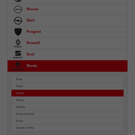
Nissan
Opel
Peugeot
Renault
Seat
Skoda
Elroq
Fabia
Kamiq
Karoq
Kodiaq
Octavia Combi
Scala
Superb Combi