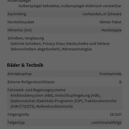
Außenspiegel
Außenspiegel beheizbar, Außenspiegel elektrisch verstellbar
Dachreling
vorhanden, in Schwarz
Herstellerpaket
Winter-Paket
Hintertür (Art)
Heckklappe
Scheiben, Verglasung
Getönte Scheiben, Privacy Glass (Heckscheibe und hintere
Seitenscheiben abgedunkelt), Wärmeschutzglas
Räder & Technik
Antriebsachse
Frontantrieb
Externe Rollgeräuschklasse
B
Fahrwerk- und Regelungssysteme
Antiblockiersystem (ABS), Antischlupfregelung (ASR),
Elektronisches Stabilitäts-Programm (ESP), Traktionskontrolle
(ASR/CTS/ETS), Reifendruckkontrolle
Felgengröße
16 Zoll
Felgentyp
Leichtmetallfelge