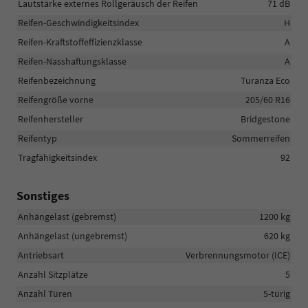
Lautstärke externes Rollgeräusch der Reifen
71 dB
Reifen-Geschwindigkeitsindex
H
Reifen-Kraftstoffeffizienzklasse
A
Reifen-Nasshaftungsklasse
A
Reifenbezeichnung
Turanza Eco
Reifengröße vorne
205/60 R16
Reifenhersteller
Bridgestone
Reifentyp
Sommerreifen
Tragfähigkeitsindex
92
Sonstiges
Anhängelast (gebremst)
1200 kg
Anhängelast (ungebremst)
620 kg
Antriebsart
Verbrennungsmotor (ICE)
Anzahl Sitzplätze
5
Anzahl Türen
5-türig