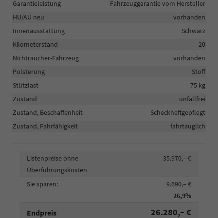
Garantieleistung
Fahrzeuggarantie vom Hersteller
HU/AU neu
vorhanden
Innenausstattung
Schwarz
Kilometerstand
20
Nichtraucher-Fahrzeug
vorhanden
Polsterung
Stoff
Stützlast
75 kg
Zustand
unfallfrei
Zustand, Beschaffenheit
Scheckheftgepflegt
Zustand, Fahrfähigkeit
fahrtauglich
Listenpreise ohne
35.970,– €
Überführungskosten
Sie sparen:
9.690,– €
26,9%
26.280,– €
Endpreis