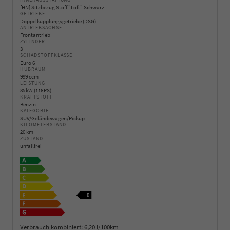
INNENAUSSTATTUNG
[HN] Sitzbezug Stoff "Loft" Schwarz
GETRIEBE
Doppelkupplungsgetriebe (DSG)
ANTRIEBSACHSE
Frontantrieb
ZYLINDER
3
SCHADSTOFFKLASSE
Euro 6
HUBRAUM
999 ccm
LEISTUNG
85 kW (116 PS)
KRAFTSTOFF
Benzin
KATEGORIE
SUV/Geländewagen/Pickup
KILOMETERSTAND
20 km
ZUSTAND
unfallfrei
Verbrauch kombiniert:
6,20 l/100km