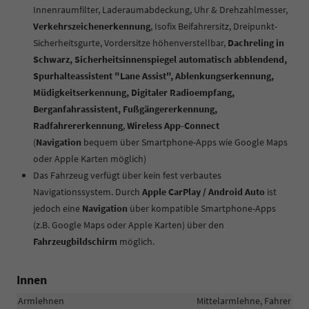
Innenraumfilter, Laderaumabdeckung, Uhr & Drehzahlmesser,
Verkehrszeichenerkennung
, Isofix Beifahrersitz, Dreipunkt-
Sicherheitsgurte, Vordersitze höhenverstellbar,
Dachreling in
Schwarz, Sicherheitsinnenspiegel automatisch abblendend,
Spurhalteassistent "Lane Assist", Ablenkungserkennung,
Müdigkeitserkennung, Digitaler Radioempfang,
Berganfahrassistent, Fußgängererkennung,
Radfahrererkennung
,
Wireless App-Connect
(
Navigation
bequem über Smartphone-Apps wie Google Maps
oder Apple Karten möglich)
Das Fahrzeug verfügt über kein fest verbautes
Navigationssystem. Durch
Apple CarPlay / Android Auto
ist
jedoch eine
Navigation
über kompatible Smartphone-Apps
(z.B. Google Maps oder Apple Karten) über den
Fahrzeugbildschirm
möglich.
Innen
Armlehnen
Mittelarmlehne, Fahrer