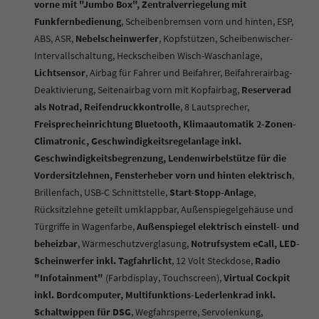
vorne mit "Jumbo Box", Zentralverriegelung mit
Funkfernbedienung
, Scheibenbremsen vorn und hinten, ESP,
ABS, ASR,
Nebelscheinwerfer
, Kopfstützen, Scheibenwischer-
Intervallschaltung, Heckscheiben Wisch-Waschanlage,
Lichtsensor
, Airbag für Fahrer und Beifahrer, Beifahrerairbag-
Deaktivierung, Seitenairbag vorn mit Kopfairbag,
Reserverad
als Notrad, Reifendruckkontrolle
, 8 Lautsprecher,
Freisprecheinrichtung Bluetooth, Klimaautomatik 2-Zonen-
Climatronic, Geschwindigkeitsregelanlage inkl.
Geschwindigkeitsbegrenzung, Lendenwirbelstütze für die
Vordersitzlehnen, Fensterheber vorn und hinten elektrisch
,
Brillenfach,
USB-C Schnittstelle,
Start-Stopp-Anlage
,
Rücksitzlehne geteilt umklappbar, Außenspiegelgehäuse und
Türgriffe in Wagenfarbe,
Außenspiegel elektrisch einstell- und
beheizbar
, Wärmeschutzverglasung,
Notrufsystem eCall, LED-
Scheinwerfer inkl. Tagfahrlicht
, 12 Volt Steckdose,
Radio
"Infotainment"
(Farbdisplay, Touchscreen),
Virtual Cockpit
inkl. Bordcomputer, Multifunktions-Lederlenkrad inkl.
Schaltwippen für DSG
, Wegfahrsperre, Servolenkung,