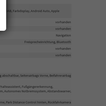
radio DAB, Farbdisplay, Android Auto, Apple
vorhanden
vorhanden
Navigation
Freisprecheinrichtung, Bluetooth
vorhanden
vorhanden
g abschaltbar, Seitenairbags Vorne, Beifahrerairbag
rhalteassistent, Fußgängererkennung,
tem, Autonomes Notbremssystem, Abstandswarner,
rne, Park Distance Control hinten, Rückfahrkamera