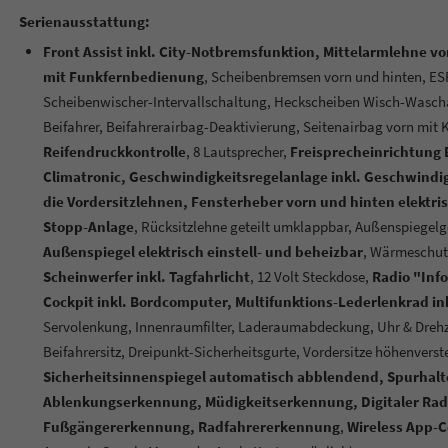
Serienausstattung:
Front Assist inkl. City-Notbremsfunktion, Mittelarmlehne v
mit Funkfernbedienung
, Scheibenbremsen vorn und hinten, ES
Scheibenwischer-Intervallschaltung, Heckscheiben Wisch-Wasc
Beifahrer, Beifahrerairbag-Deaktivierung, Seitenairbag vorn mit 
Reifendruckkontrolle
, 8 Lautsprecher,
Freisprecheinrichtung 
Climatronic, Geschwindigkeitsregelanlage inkl. Geschwind
die Vordersitzlehnen, Fensterheber vorn und hinten elektri
Stopp-Anlage
, Rücksitzlehne geteilt umklappbar, Außenspiegelg
Außenspiegel elektrisch einstell- und beheizbar
, Wärmeschut
Scheinwerfer inkl. Tagfahrlicht
, 12 Volt Steckdose,
Radio "Inf
Cockpit inkl. Bordcomputer, Multifunktions-Lederlenkrad in
Servolenkung, Innenraumfilter, Laderaumabdeckung, Uhr & Dreh
Beifahrersitz, Dreipunkt-Sicherheitsgurte, Vordersitze höhenverst
Sicherheitsinnenspiegel automatisch abblendend, Spurhalte
Ablenkungserkennung, Müdigkeitserkennung, Digitaler Rad
Fußgängererkennung, Radfahrererkennung
,
Wireless App-