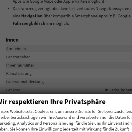
Apps wie Google Maps oder Apple Karten möglich)
Das Fahrzeug verfügt über kein fest verbautes Navigationssystem
eine
Navigation
über kompatible Smartphone-Apps (z.B. Google 
Fahrzeugbildschirm
möglich.
Innen
Armlehnen
Fensterheber
Innenraumfilter
Klimatisierung
Laderaumabdeckung
Lenkrad
in Leder, höhen
Sitze
Isofix (Kindersitzbefestigung), Rücksitz
ir respektieren Ihre Privatsphäre
Sitze: Lordosenstütze
nsere Website setzt Cookies ein, um unsere Dienste für Sie bereitzustellen
Sitze: Verstellbarkeit
ierbei berücksichtigen wir Ihre Auswahl und verarbeiten nur die Daten für
arketing, Analytics und Personalisierung, für die Sie uns Ihr Einverständn
eben. Sie können Ihre Einwilligung jederzeit mit Wirkung für die Zukunft
Infotainment & Kommunikation