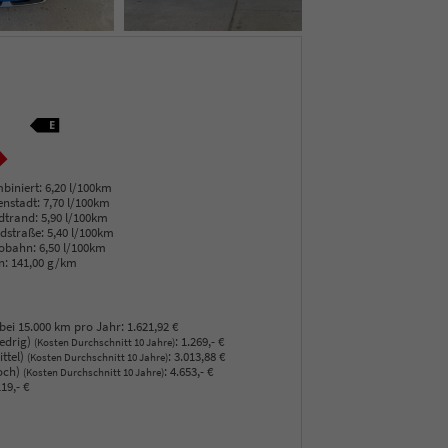
biniert:
6,20 l/100km
enstadt:
7,70 l/100km
dtrand:
5,90 l/100km
dstraße:
5,40 l/100km
obahn:
6,50 l/100km
n:
141,00 g/km
bei 15.000 km pro Jahr:
1.621,92 €
edrig)
:
1.269,- €
(Kosten Durchschnitt 10 Jahre)
ttel)
:
3.013,88 €
(Kosten Durchschnitt 10 Jahre)
och)
:
4.653,- €
(Kosten Durchschnitt 10 Jahre)
19,- €