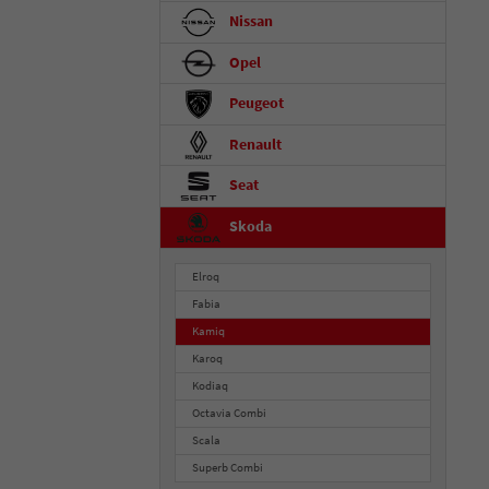
Nissan
Opel
Peugeot
Renault
Seat
Skoda
Elroq
Fabia
Kamiq
Karoq
Kodiaq
Octavia Combi
Scala
Superb Combi