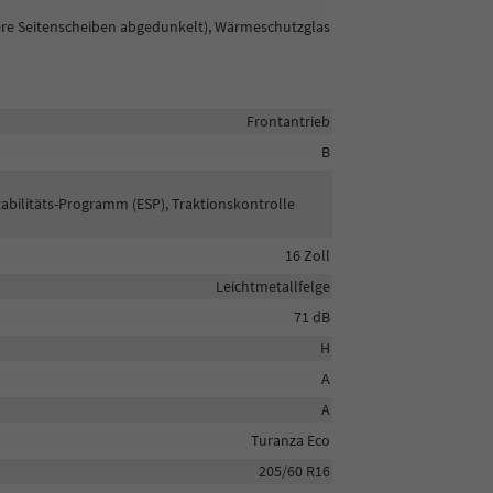
tere Seitenscheiben abgedunkelt), Wärmeschutzglas
Frontantrieb
B
tabilitäts-Programm (ESP), Traktionskontrolle
16 Zoll
Leichtmetallfelge
71 dB
H
A
A
Turanza Eco
205/60 R16