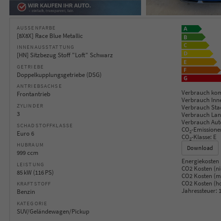
AUSSENFARBE
[8X8X] Race Blue Metallic
INNENAUSSTATTUNG
[HN] Sitzbezug Stoff "Loft" Schwarz
GETRIEBE
Doppelkupplungsgetriebe (DSG)
ANTRIEBSACHSE
Verbrauch kom
Frontantrieb
Verbrauch Inn
ZYLINDER
Verbrauch Sta
3
Verbrauch Lan
Verbrauch Aut
SCHADSTOFFKLASSE
CO
-Emissione
2
Euro 6
CO
-Klasse:
E
2
HUBRAUM
Download
999 ccm
Energiekosten 
LEISTUNG
CO2 Kosten (ni
85 kW (116 PS)
CO2 Kosten (mi
CO2 Kosten (h
KRAFTSTOFF
Jahressteuer:
1
Benzin
KATEGORIE
SUV/Geländewagen/Pickup