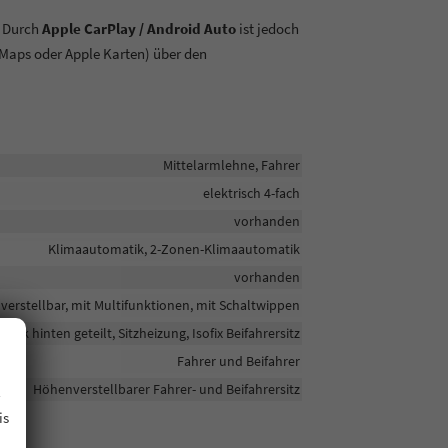
. Durch
Apple CarPlay / Android Auto
ist jedoch
Maps oder Apple Karten) über den
Mittelarmlehne, Fahrer
elektrisch 4-fach
vorhanden
Klimaautomatik, 2-Zonen-Klimaautomatik
vorhanden
verstellbar, mit Multifunktionen, mit Schaltwippen
bank hinten geteilt, Sitzheizung, Isofix Beifahrersitz
Fahrer und Beifahrer
.
Höhenverstellbarer Fahrer- und Beifahrersitz
is