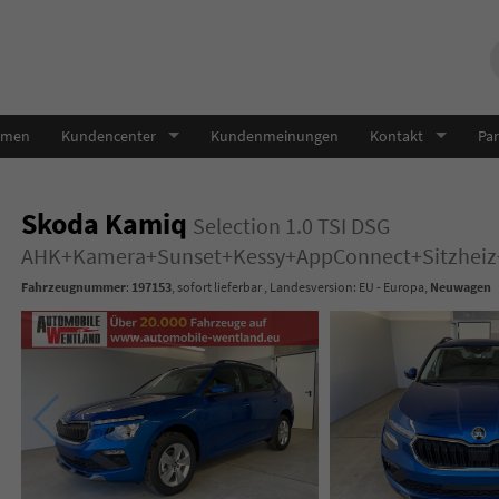
hmen
Kundencenter
Kundenmeinungen
Kontakt
Par
Skoda Kamiq
Selection 1.0 TSI DSG
AHK+Kamera+Sunset+Kessy+AppConnect+Sitzheiz
Fahrzeugnummer
:
197153
,
sofort lieferbar
, Landesversion: EU - Europa,
Neuwagen