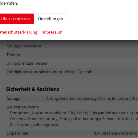
iderrufen.
Audioanlage
Radio/MP3-Player, Radio, Schnittstelle MP3, Schnittstelle USB, Digital
Alle akzeptieren
Einstellungen
CarPlay, Musikstreaming integriert, Touchscreen
Außentemperaturanzeige
atenschutzerklärung
Impressum
Bordcomputer
Navigationssystem
Telefon
Uhr & Drehzahlmesser
Volldigitales Kombiinstrument (Virtual Cockpit)
Sicherheit & Assistenz
Airbags
Airbag, Fenster-/Kopfairbags Vorne, Beifahrerairba
Assistenzsysteme
Tempomat, Notbremsassistent (City-Safety), Berganfahrassistent, Spu
Verkehrzeichenerkennung, Müdigkeitserkennungs-Sensor, Notrufsys
Geschwindigkeitsbegrenzer
Einparkhilfe
Park Distance Control vo