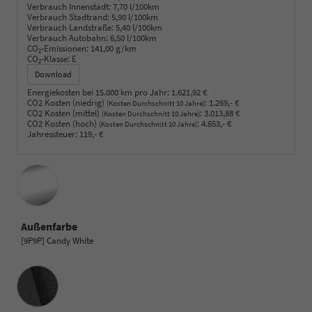
Verbrauch Innenstadt:
7,70 l/100km
Verbrauch Stadtrand:
5,90 l/100km
Verbrauch Landstraße:
5,40 l/100km
Verbrauch Autobahn:
6,50 l/100km
CO
-Emissionen:
141,00 g/km
2
CO
-Klasse:
E
2
Download
Energiekosten bei 15.000 km pro Jahr:
1.621,92 €
CO2 Kosten (niedrig)
:
1.269,- €
(Kosten Durchschnitt 10 Jahre)
CO2 Kosten (mittel)
:
3.013,88 €
(Kosten Durchschnitt 10 Jahre)
CO2 Kosten (hoch)
:
4.653,- €
(Kosten Durchschnitt 10 Jahre)
Jahressteuer:
119,- €
Außenfarbe
[9P9P] Candy White
Innenausstattung