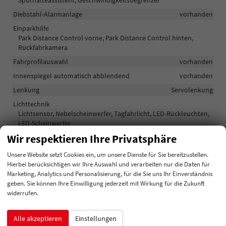
Spurhalteassistent, Geschwindigkeitsbegrenzer
Diebstahl-Alarmanlage
vorhanden
Einparkhilfe
Park Distance Control vorne, Park Distance Control hinten,
Rückfahrkamera
Fahrprofilauswahl
vorhanden
Innenspiegel automatisch abblendend
vorhanden
Lenkung
Servolenkung
Lichttechnik
Lichtsensor, Nebelscheinwerfer, Tagfahrlicht, LED-Rückleuchten,
LED-Scheinwerfer
Wir respektieren Ihre Privatsphäre
Pannenhilfe
Pannenkit
Start/Stop-Automatik
vorhanden
Unsere Website setzt Cookies ein, um unsere Dienste für Sie bereitzustellen.
Hierbei berücksichtigen wir Ihre Auswahl und verarbeiten nur die Daten für
Zentralverriegelung
Marketing, Analytics und Personalisierung, für die Sie uns Ihr Einverständnis
Zentralverriegelung, Zentralverriegelung mit
geben. Sie können Ihre Einwilligung jederzeit mit Wirkung für die Zukunft
Funkfernbedienung, Schlüssellose Zentralverriegelung (Keyless
widerrufen.
Go)
Alle akzeptieren
Einstellungen
Außen