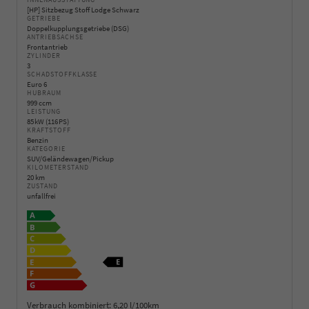
INNENAUSSTATTUNG
[HP] Sitzbezug Stoff Lodge Schwarz
GETRIEBE
Doppelkupplungsgetriebe (DSG)
ANTRIEBSACHSE
Frontantrieb
ZYLINDER
3
SCHADSTOFFKLASSE
Euro 6
HUBRAUM
999 ccm
LEISTUNG
85 kW (116 PS)
KRAFTSTOFF
Benzin
KATEGORIE
SUV/Geländewagen/Pickup
KILOMETERSTAND
20 km
ZUSTAND
unfallfrei
Verbrauch kombiniert:
6,20 l/100km