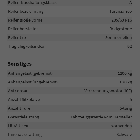
Reifen-Nasshaftungsklasse
A
Reifenbezeichnung
Turanza Eco
Reifengröße vorne
205/60 R16
Reifenhersteller
Bridgestone
Reifentyp
Sommerreifen
Tragfähigkeitsindex
92
Sonstiges
Anhängelast (gebremst)
1200 kg
Anhängelast (ungebremst)
620 kg
Antriebsart
Verbrennungsmotor (ICE)
Anzahl Sitzplätze
5
Anzahl Türen
5-türig
Garantieleistung
Fahrzeuggarantie vom Hersteller
HU/AU neu
vorhanden
Innenausstattung
Schwarz