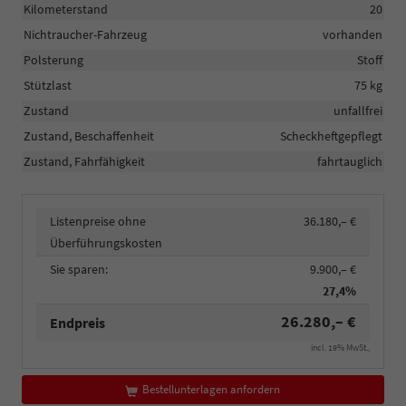
Kilometerstand
20
Nichtraucher-Fahrzeug
vorhanden
Polsterung
Stoff
Stützlast
75 kg
Zustand
unfallfrei
Zustand, Beschaffenheit
Scheckheftgepflegt
Zustand, Fahrfähigkeit
fahrtauglich
Listenpreise ohne
36.180,– €
Überführungskosten
Sie sparen:
9.900,– €
27,4%
26.280,– €
Endpreis
incl. 19% MwSt.,
Bestellunterlagen anfordern