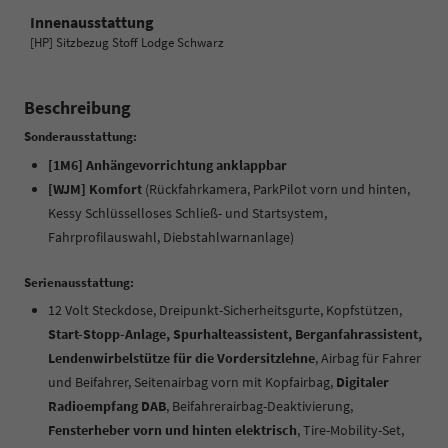
Innenausstattung
[HP] Sitzbezug Stoff Lodge Schwarz
Beschreibung
Sonderausstattung:
[1M6] Anhängevorrichtung anklappbar
[WJM] Komfort
(Rückfahrkamera, ParkPilot vorn und hinten,
Kessy Schlüsselloses Schließ- und Startsystem,
Fahrprofilauswahl, Diebstahlwarnanlage)
Serienausstattung:
12 Volt Steckdose, Dreipunkt-Sicherheitsgurte, Kopfstützen,
Start-Stopp-Anlage, Spurhalteassistent, Berganfahrassistent,
Lendenwirbelstütze für die Vordersitzlehne
, Airbag für Fahrer
und Beifahrer, Seitenairbag vorn mit Kopfairbag,
Digitaler
Radioempfang DAB
, Beifahrerairbag-Deaktivierung,
Fensterheber vorn und hinten elektrisch
, Tire-Mobility-Set,