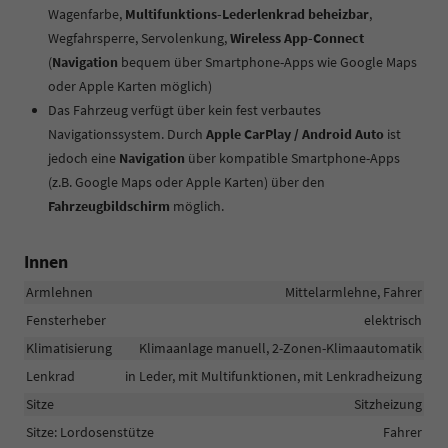
Wagenfarbe,
Multifunktions-Lederlenkrad beheizbar
,
Wegfahrsperre, Servolenkung,
Wireless App-Connect
(
Navigation
bequem über Smartphone-Apps wie Google Maps
oder Apple Karten möglich)
Das Fahrzeug verfügt über kein fest verbautes
Navigationssystem. Durch
Apple CarPlay / Android Auto
ist
jedoch eine
Navigation
über kompatible Smartphone-Apps
(z.B. Google Maps oder Apple Karten) über den
Fahrzeugbildschirm
möglich.
Innen
Armlehnen
Mittelarmlehne, Fahrer
Fensterheber
elektrisch
Klimatisierung
Klimaanlage manuell, 2-Zonen-Klimaautomatik
Lenkrad
in Leder, mit Multifunktionen, mit Lenkradheizung
Sitze
Sitzheizung
Sitze: Lordosenstütze
Fahrer