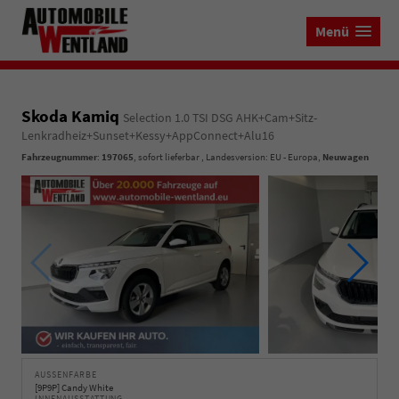
Menü
Skoda Kamiq
Selection 1.0 TSI DSG AHK+Cam+Sitz-
Lenkradheiz+Sunset+Kessy+AppConnect+Alu16
Fahrzeugnummer
:
197065
,
sofort lieferbar
, Landesversion: EU - Europa,
Neuwagen
AUSSENFARBE
[9P9P] Candy White