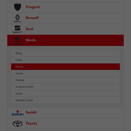
Peugeot
Renault
Seat
Skoda
Elroq
Fabia
Kamiq
Karoq
Kodiaq
Octavia Combi
Scala
Superb Combi
Suzuki
Toyota