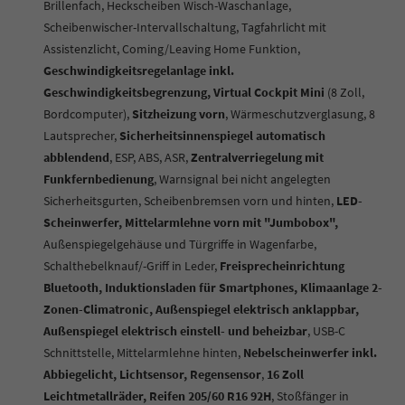
Brillenfach, Heckscheiben Wisch-Waschanlage,
Scheibenwischer-Intervallschaltung, Tagfahrlicht mit
Assistenzlicht, Coming/Leaving Home Funktion,
Geschwindigkeitsregelanlage inkl.
Geschwindigkeitsbegrenzung, Virtual Cockpit Mini
(8 Zoll,
Bordcomputer),
Sitzheizung vorn
, Wärmeschutzverglasung, 8
Lautsprecher,
Sicherheitsinnenspiegel automatisch
abblendend
, ESP, ABS, ASR,
Zentralverriegelung mit
Funkfernbedienung
, Warnsignal bei nicht angelegten
Sicherheitsgurten, Scheibenbremsen vorn und hinten,
LED-
Scheinwerfer, Mittelarmlehne vorn mit "Jumbobox",
Außenspiegelgehäuse und Türgriffe in Wagenfarbe,
Schalthebelknauf/-Griff in Leder,
Freisprecheinrichtung
Bluetooth, Induktionsladen für Smartphones, Klimaanlage 2-
Zonen-Climatronic, Außenspiegel elektrisch anklappbar,
Außenspiegel elektrisch einstell- und beheizbar
, USB-C
Schnittstelle, Mittelarmlehne hinten,
Nebelscheinwerfer inkl.
Abbiegelicht, Lichtsensor, Regensensor
,
16 Zoll
Leichtmetallräder, Reifen 205/60 R16 92H
, Stoßfänger in