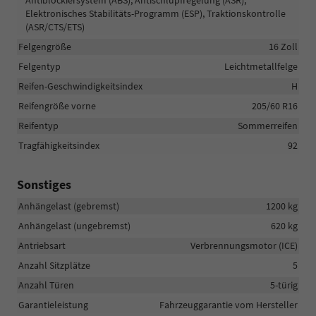
Antiblockiersystem (ABS), Antischlupfregelung (ASR),
Elektronisches Stabilitäts-Programm (ESP), Traktionskontrolle
(ASR/CTS/ETS)
Felgengröße
16 Zoll
Felgentyp
Leichtmetallfelge
Reifen-Geschwindigkeitsindex
H
Reifengröße vorne
205/60 R16
Reifentyp
Sommerreifen
Tragfähigkeitsindex
92
Sonstiges
Anhängelast (gebremst)
1200 kg
Anhängelast (ungebremst)
620 kg
Antriebsart
Verbrennungsmotor (ICE)
Anzahl Sitzplätze
5
Anzahl Türen
5-türig
Garantieleistung
Fahrzeuggarantie vom Hersteller