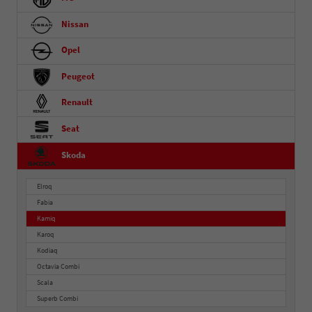
Nissan
Opel
Peugeot
Renault
Seat
Skoda
Elroq
Fabia
Kamiq
Karoq
Kodiaq
Octavia Combi
Scala
Superb Combi