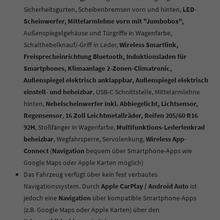
Sicherheitsgurten, Scheibenbremsen vorn und hinten,
LED-
Scheinwerfer, Mittelarmlehne vorn mit "Jumbobox",
Außenspiegelgehäuse und Türgriffe in Wagenfarbe,
Schalthebelknauf/-Griff in Leder,
Wireless Smartlink,
Freisprecheinrichtung Bluetooth, Induktionsladen für
Smartphones, Klimaanlage 2-Zonen-Climatronic,
Außenspiegel elektrisch anklappbar, Außenspiegel elektrisch
einstell- und beheizbar
, USB-C Schnittstelle, Mittelarmlehne
hinten,
Nebelscheinwerfer inkl. Abbiegelicht, Lichtsensor,
Regensensor
,
16 Zoll Leichtmetallräder, Reifen 205/60 R16
92H
, Stoßfänger in Wagenfarbe,
Multifunktions-Lederlenkrad
beheizbar
, Wegfahrsperre, Servolenkung,
Wireless App-
Connect
(
Navigation
bequem über Smartphone-Apps wie
Google Maps oder Apple Karten möglich)
Das Fahrzeug verfügt über kein fest verbautes
Navigationssystem. Durch
Apple CarPlay / Android Auto
ist
jedoch eine
Navigation
über kompatible Smartphone-Apps
(z.B. Google Maps oder Apple Karten) über den