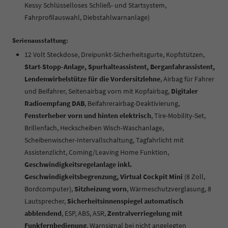
Kessy Schlüsselloses Schließ- und Startsystem,
Fahrprofilauswahl, Diebstahlwarnanlage)
Serienausstattung:
12 Volt Steckdose, Dreipunkt-Sicherheitsgurte, Kopfstützen,
Start-Stopp-Anlage, Spurhalteassistent, Berganfahrassistent,
Lendenwirbelstütze für die Vordersitzlehne
, Airbag für Fahrer
und Beifahrer, Seitenairbag vorn mit Kopfairbag,
Digitaler
Radioempfang DAB
, Beifahrerairbag-Deaktivierung,
Fensterheber vorn und hinten elektrisch
, Tire-Mobility-Set,
Brillenfach, Heckscheiben Wisch-Waschanlage,
Scheibenwischer-Intervallschaltung, Tagfahrlicht mit
Assistenzlicht, Coming/Leaving Home Funktion,
Geschwindigkeitsregelanlage inkl.
Geschwindigkeitsbegrenzung, Virtual Cockpit Mini
(8 Zoll,
Bordcomputer),
Sitzheizung vorn
, Wärmeschutzverglasung, 8
Lautsprecher,
Sicherheitsinnenspiegel automatisch
abblendend
, ESP, ABS, ASR,
Zentralverriegelung mit
Funkfernbedienung
, Warnsignal bei nicht angelegten