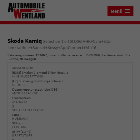
Menü
Skoda Kamiq
Selection 1.0 TSI DSG AHK+Cam+Sitz-
Lenkradheiz+Sunset+Kessy+AppConnect+Alu16
Fahrzeugnummer
:
197067
, unverbindliche Lieferzeit:
15.08.2026
, Landesversion: EU -
Europa,
Neuwagen
AUSSENFARBE
[B3B3] Smokey Diamond Silber Metallic
INNENAUSSTATTUNG
[HP] Sitzbezug Stoff Lodge Schwarz
GETRIEBE
Doppelkupplungsgetriebe (DSG)
ANTRIEBSACHSE
Frontantrieb
ZYLINDER
3
SCHADSTOFFKLASSE
Euro 6
HUBRAUM
999 ccm
LEISTUNG
85 kW (116 PS)
KRAFTSTOFF