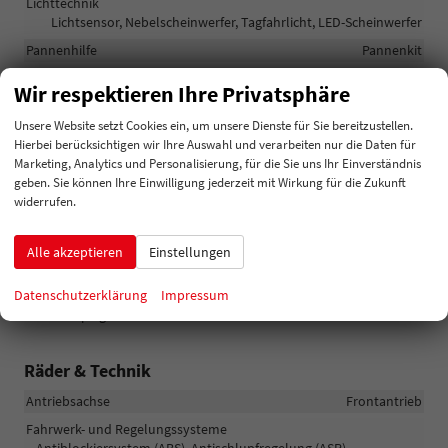
Lichttechnik
Lichtsensor, Nebelscheinwerfer, Tagfahrlicht, LED-Scheinwerfer
Pannenhilfe
Pannenkit
Start/Stop-Automatik
vorhanden
Wir respektieren Ihre Privatsphäre
Zentralverriegelung
Zentralverriegelung, Zentralverriegelung mit
Unsere Website setzt Cookies ein, um unsere Dienste für Sie bereitzustellen.
Funkfernbedienung, Schlüssellose Zentralverriegelung (Keyless
Hierbei berücksichtigen wir Ihre Auswahl und verarbeiten nur die Daten für
Go)
Marketing, Analytics und Personalisierung, für die Sie uns Ihr Einverständnis
geben. Sie können Ihre Einwilligung jederzeit mit Wirkung für die Zukunft
widerrufen.
Außen
Anhängerkupplung
Schwenkbar
Alle akzeptieren
Einstellungen
Außenspiegel
Datenschutzerklärung
Impressum
Außenspiegel elektrisch anklappbar, Außenspiegel beheizbar,
Außenspiegel elektrisch verstellbar
Räder & Technik
Antriebsachse
Frontantrieb
Fahrwerk- und Regelungssysteme