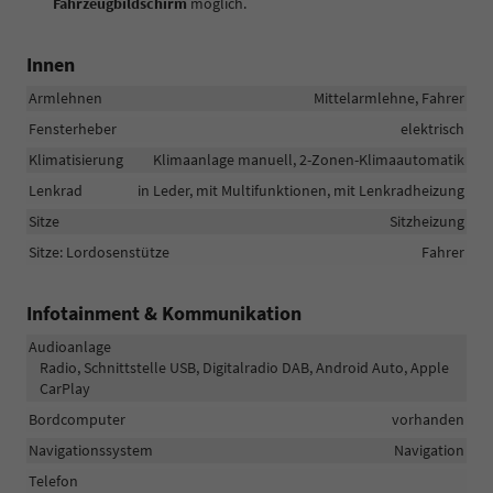
Fahrzeugbildschirm
möglich.
Innen
Armlehnen
Mittelarmlehne, Fahrer
Fensterheber
elektrisch
Klimatisierung
Klimaanlage manuell, 2-Zonen-Klimaautomatik
Lenkrad
in Leder, mit Multifunktionen, mit Lenkradheizung
Sitze
Sitzheizung
Sitze: Lordosenstütze
Fahrer
Infotainment & Kommunikation
Audioanlage
Radio, Schnittstelle USB, Digitalradio DAB, Android Auto, Apple
CarPlay
Bordcomputer
vorhanden
Navigationssystem
Navigation
Telefon