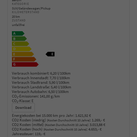
Benzin
KATEGORIE
SUV/Geländewagen/Pickup
KILOMETERSTAND
20 km
ZUSTAND
unfallfrei
Verbrauch kombiniert:
6,20 l/100km
Verbrauch Innenstadt:
7,70 l/100km
Verbrauch Stadtrand:
5,90 l/100km
Verbrauch Landstraße:
5,40 l/100km
Verbrauch Autobahn:
6,50 l/100km
CO
-Emissionen:
141,00 g/km
2
CO
-Klasse:
E
2
Download
Energiekosten bei 15.000 km pro Jahr:
1.621,92 €
CO2 Kosten (niedrig)
:
1.269,- €
(Kosten Durchschnitt 10 Jahre)
CO2 Kosten (mittel)
:
3.013,88 €
(Kosten Durchschnitt 10 Jahre)
CO2 Kosten (hoch)
:
4.653,- €
(Kosten Durchschnitt 10 Jahre)
Jahressteuer:
119,- €