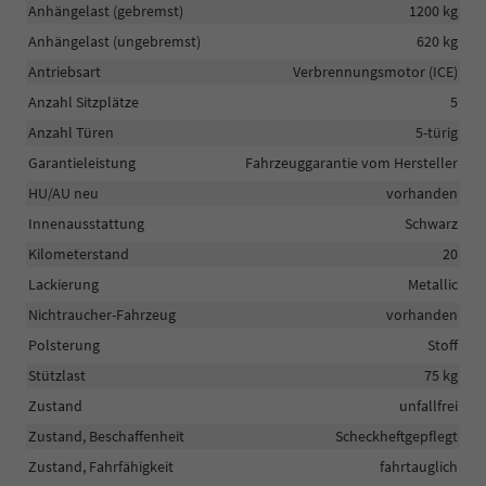
Anhängelast (gebremst)
1200 kg
Anhängelast (ungebremst)
620 kg
Antriebsart
Verbrennungsmotor (ICE)
Anzahl Sitzplätze
5
Anzahl Türen
5-türig
Garantieleistung
Fahrzeuggarantie vom Hersteller
HU/AU neu
vorhanden
Innenausstattung
Schwarz
Kilometerstand
20
Lackierung
Metallic
Nichtraucher-Fahrzeug
vorhanden
Polsterung
Stoff
Stützlast
75 kg
Zustand
unfallfrei
Zustand, Beschaffenheit
Scheckheftgepflegt
Zustand, Fahrfähigkeit
fahrtauglich