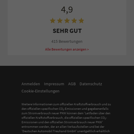
4,9
SEHR GUT
415 Bewertungen
Alle Bewertungen anzeigen >
Anmelden
Impressum
AGB
Datenschutz
Cookie-Einstellungen
Weitere Informationen zum offiziellen Kraftstoffverbrauch und zu
den offiziellen spezifischen CO
-Emissionen und gegebenenfalls
2
zum Stromverbrauch neuer PKW können dem 'Leitfaden über den
offiziellen Kraftstoffverbrauch, die offiziellen spezifischen CO
-
2
Emissionen und den offiziellen Stromverbrauch neuer PKW'
entnommen werden, der an allen Verkaufsstellen und bei der
'Deutschen Automobil Treuhand GmbH' unentgeltlich erhältlich