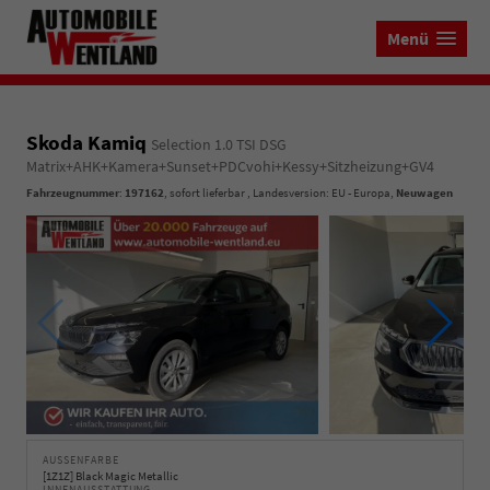
Menü
Skoda Kamiq
Selection 1.0 TSI DSG
Matrix+AHK+Kamera+Sunset+PDCvohi+Kessy+Sitzheizung+GV4
Fahrzeugnummer
:
197162
,
sofort lieferbar
, Landesversion: EU - Europa,
Neuwagen
AUSSENFARBE
[1Z1Z] Black Magic Metallic