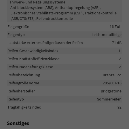
Fahrwerk- und Regelungssysteme
Antiblockiersystem (ABS), Antischlupfregelung (ASR),
Elektronisches Stabilitäts-Programm (ESP), Traktionskontrolle
(ASR/CTS/ETS), Reifendruckkontrolle
Felgengröße
16 Zoll
Felgentyp
Leichtmetallfelge
Lautstärke externes Rollgeräusch der Reifen
71 dB
Reifen-Geschwindigkeitsindex
H
Reifen-Kraftstoffeffizienzklasse
A
Reifen-Nasshaftungsklasse
A
Reifenbezeichnung
Turanza Eco
Reifengröße vorne
205/60 R16
Reifenhersteller
Bridgestone
Reifentyp
Sommerreifen
Tragfähigkeitsindex
92
Sonstiges