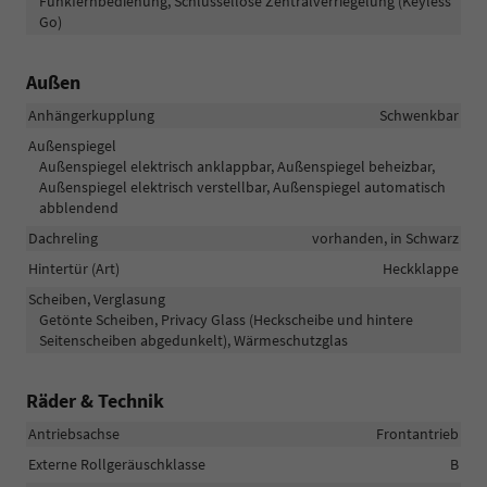
Funkfernbedienung, Schlüssellose Zentralverriegelung (Keyless
Go)
Außen
Anhängerkupplung
Schwenkbar
Außenspiegel
Außenspiegel elektrisch anklappbar, Außenspiegel beheizbar,
Außenspiegel elektrisch verstellbar, Außenspiegel automatisch
abblendend
Dachreling
vorhanden, in Schwarz
Hintertür (Art)
Heckklappe
Scheiben, Verglasung
Getönte Scheiben, Privacy Glass (Heckscheibe und hintere
Seitenscheiben abgedunkelt), Wärmeschutzglas
Räder & Technik
Antriebsachse
Frontantrieb
Externe Rollgeräuschklasse
B