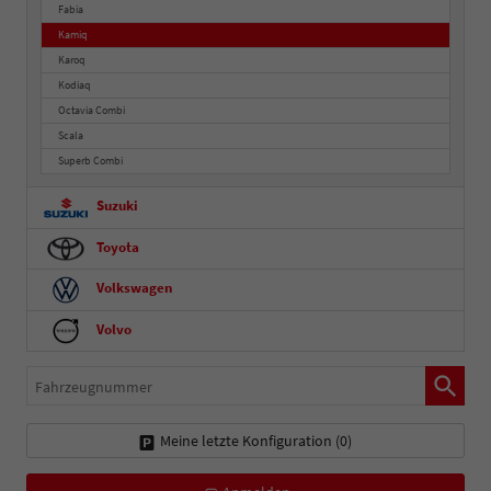
Fabia
Kamiq
Karoq
Kodiaq
Octavia Combi
Scala
Superb Combi
Suzuki
Toyota
Volkswagen
Volvo
Fahrzeugnummer
Meine letzte Konfiguration (
0
)