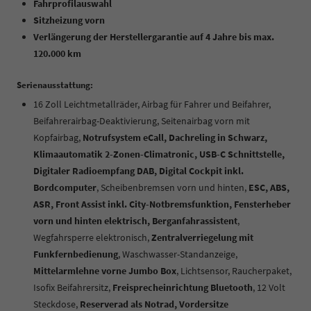
Fahrprofilauswahl
Sitzheizung vorn
Verlängerung der Herstellergarantie auf 4 Jahre bis max.
120.000 km
Serienausstattung:
16 Zoll Leichtmetallräder, Airbag für Fahrer und Beifahrer,
Beifahrerairbag-Deaktivierung, Seitenairbag vorn mit
Kopfairbag,
Notrufsystem eCall, Dachreling in Schwarz,
Klimaautomatik 2-Zonen-Climatronic, USB-C Schnittstelle,
Digitaler Radioempfang DAB, Digital Cockpit inkl.
Bordcomputer
, Scheibenbremsen vorn und hinten,
ESC, ABS,
ASR, Front Assist inkl. City-Notbremsfunktion, Fensterheber
vorn und hinten elektrisch, Berganfahrassistent
,
Wegfahrsperre elektronisch,
Zentralverriegelung mit
Funkfernbedienung
, Waschwasser-Standanzeige,
Mittelarmlehne vorne Jumbo Box
, Lichtsensor, Raucherpaket,
Isofix Beifahrersitz,
Freisprecheinrichtung Bluetooth
, 12 Volt
Steckdose,
Reserverad als Notrad, Vordersitze