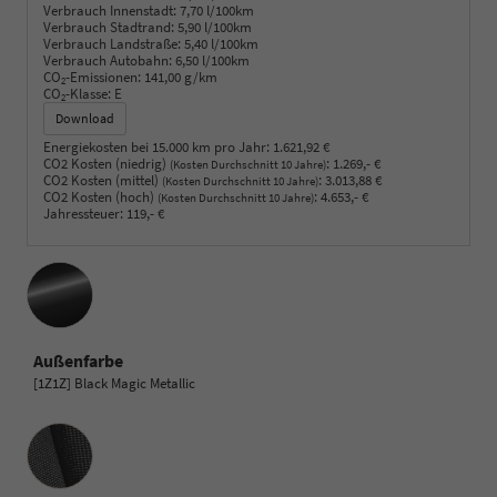
Verbrauch Innenstadt:
7,70 l/100km
Verbrauch Stadtrand:
5,90 l/100km
Verbrauch Landstraße:
5,40 l/100km
Verbrauch Autobahn:
6,50 l/100km
CO
-Emissionen:
141,00 g/km
2
CO
-Klasse:
E
2
Download
Energiekosten bei 15.000 km pro Jahr:
1.621,92 €
CO2 Kosten (niedrig)
:
1.269,- €
(Kosten Durchschnitt 10 Jahre)
CO2 Kosten (mittel)
:
3.013,88 €
(Kosten Durchschnitt 10 Jahre)
CO2 Kosten (hoch)
:
4.653,- €
(Kosten Durchschnitt 10 Jahre)
Jahressteuer:
119,- €
Außenfarbe
[1Z1Z] Black Magic Metallic
Innenausstattung