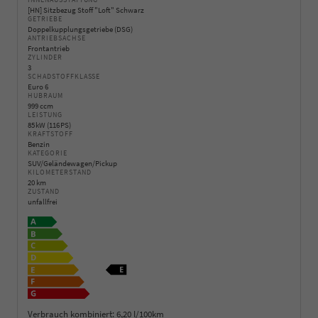
INNENAUSSTATTUNG
[HN] Sitzbezug Stoff "Loft" Schwarz
GETRIEBE
Doppelkupplungsgetriebe (DSG)
ANTRIEBSACHSE
Frontantrieb
ZYLINDER
3
SCHADSTOFFKLASSE
Euro 6
HUBRAUM
999 ccm
LEISTUNG
85 kW (116 PS)
KRAFTSTOFF
Benzin
KATEGORIE
SUV/Geländewagen/Pickup
KILOMETERSTAND
20 km
ZUSTAND
unfallfrei
Verbrauch kombiniert:
6,20 l/100km