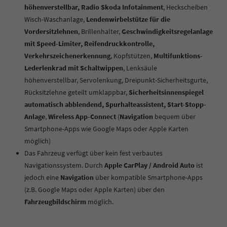
höhenverstellbar, Radio Skoda Infotainment
, Heckscheiben
Wisch-Waschanlage,
Lendenwirbelstütze für die
Vordersitzlehnen
, Brillenhalter,
Geschwindigkeitsregelanlage
mit Speed-Limiter, Reifendruckkontrolle,
Verkehrszeichenerkennung
, Kopfstützen,
Multifunktions-
Lederlenkrad mit Schaltwippen
, Lenksäule
höhenverstellbar,
Servolenkung, Dreipunkt-Sicherheitsgurte,
Rücksitzlehne geteilt umklappbar,
Sicherheitsinnenspiegel
automatisch abblendend, Spurhalteassistent, Start-Stopp-
Anlage
,
Wireless App-Connect
(
Navigation
bequem über
Smartphone-Apps wie Google Maps oder Apple Karten
möglich)
Das Fahrzeug verfügt über kein fest verbautes
Navigationssystem. Durch
Apple CarPlay / Android Auto
ist
jedoch eine
Navigation
über kompatible Smartphone-Apps
(z.B. Google Maps oder Apple Karten) über den
Fahrzeugbildschirm
möglich.