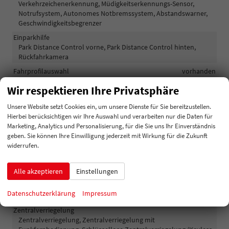
Verkehrzeichenerkennung, Müdigkeitserkennungs-Sensor,
Notrufsystem, Autonomes Notbremssystem, Abstandswarner,
Geschwindigkeitsbegrenzer
Einparkhilfe
Park Distance Control vorne, Park Distance Control hinten,
Rückfahrkamera
Fahrprofilauswahl
vorhanden
Innenspiegel automatisch abblendend
vorhanden
Wir respektieren Ihre Privatsphäre
Lenkung
Servolenkung
Unsere Website setzt Cookies ein, um unsere Dienste für Sie bereitzustellen.
Lichttechnik
Hierbei berücksichtigen wir Ihre Auswahl und verarbeiten nur die Daten für
Kurvenlicht, Lichtsensor, Nebelscheinwerfer, Tagfahrlicht,
Marketing, Analytics und Personalisierung, für die Sie uns Ihr Einverständnis
Nebelscheinwerfer mit Kurvenlicht, LED-Rückleuchten, LED-
geben. Sie können Ihre Einwilligung jederzeit mit Wirkung für die Zukunft
Scheinwerfer, Fernlichtassistent, LED-Tagfahrlicht, Blendfreies
widerrufen.
Fernlicht, Voll-LED Scheinwerfer
Pannenhilfe
Notrad
Alle akzeptieren
Einstellungen
Start/Stop-Automatik
vorhanden
Datenschutzerklärung
Impressum
Waschwasserstandsanzeige
vorhanden
Zentralverriegelung
Zentralverriegelung, Zentralverriegelung mit