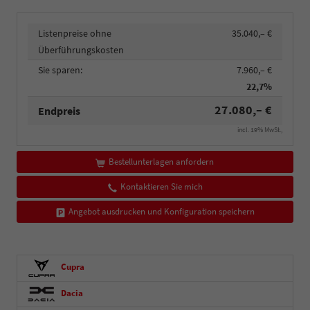
Listenpreise ohne
35.040,– €
Überführungskosten
Sie sparen:
7.960,– €
22,7%
27.080,– €
Endpreis
incl. 19% MwSt.,
Bestellunterlagen anfordern
Kontaktieren Sie mich
Angebot ausdrucken und Konfiguration speichern
Cupra
Dacia