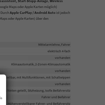
assistent, Start-Stopp-Anlage
,
Wireless
ogle Maps oder Apple Karten möglich)
. Durch
Apple CarPlay / Android Auto
ist jedoch
Maps oder Apple Karten) über den
Mittelarmlehne, Fahrer
elektrisch 4-fach
vorhanden
Klimaautomatik, 2-Zonen-Klimaautomatik
vorhanden
verstellbar, mit Multifunktionen, mit Schaltwippen
vorhanden
.
bank hinten geteilt, Sitzheizung, Isofix Beifahrersitz
Fahrer und Beifahrer
is
Höhenverstellbarer Fahrer- und Beifahrersitz