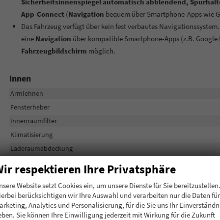
Sicherheitsinnenspiegel automatisch abblendend, Spurhalte
App-Connect
(
Navigation
bequem über Smartphone-Apps wie Go
Das Fahrzeug verfügt über kein fest verbautes Navigationssystem
eine
Navigation
über kompatible Smartphone-Apps (z.B. Google 
Fahrzeugbildschirm
möglich.
Innen
Armlehnen
Fensterheber
Innenraumfilter
Klimatisierung
Laderaumabdeckung
Lenkrad
in Leder, höhen
ir respektieren Ihre Privatsphäre
Raucherpaket
nsere Website setzt Cookies ein, um unsere Dienste für Sie bereitzustellen
Sitze
Isofix (Kindersitzbefestigung), Rücksitz
ierbei berücksichtigen wir Ihre Auswahl und verarbeiten nur die Daten für
Sitze: Lordosenstütze
arketing, Analytics und Personalisierung, für die Sie uns Ihr Einverständn
eben. Sie können Ihre Einwilligung jederzeit mit Wirkung für die Zukunft
Sitze: Verstellbarkeit