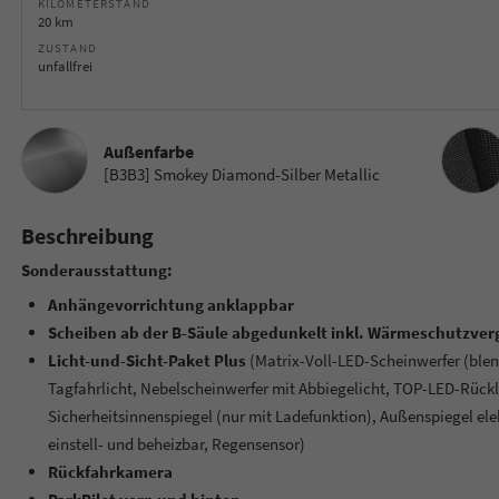
KILOMETERSTAND
20 km
ZUSTAND
unfallfrei
Innenau
Außenfarbe
[B3B3] Smokey Diamond-Silber Metallic
Beschreibung
Sonderausstattung:
Anhängevorrichtung anklappbar
Scheiben ab der B-Säule abgedunkelt inkl. Wärmeschutzver
Licht-und-Sicht-Paket Plus
(Matrix-Voll-LED-Scheinwerfer (blend
Tagfahrlicht, Nebelscheinwerfer mit Abbiegelicht, TOP-LED-Rück
Sicherheitsinnenspiegel (nur mit Ladefunktion), Außenspiegel ele
einstell- und beheizbar, Regensensor)
Rückfahrkamera