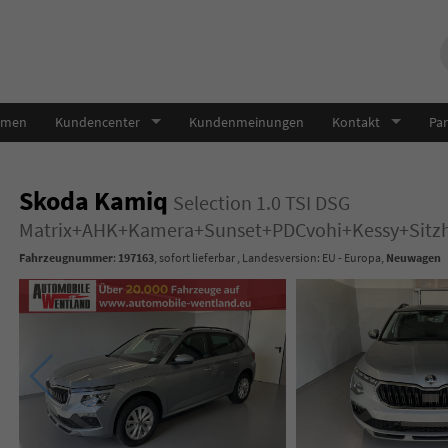
hmen
Kundencenter
Kundenmeinungen
Kontakt
Par
Skoda Kamiq
Selection 1.0 TSI DSG
Matrix+AHK+Kamera+Sunset+PDCvohi+Kessy+Sitz
Fahrzeugnummer
:
197163
,
sofort lieferbar
, Landesversion: EU - Europa,
Neuwagen