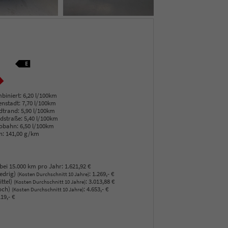
biniert:
6,20 l/100km
enstadt:
7,70 l/100km
dtrand:
5,90 l/100km
dstraße:
5,40 l/100km
obahn:
6,50 l/100km
n:
141,00 g/km
bei 15.000 km pro Jahr:
1.621,92 €
edrig)
:
1.269,- €
(Kosten Durchschnitt 10 Jahre)
ttel)
:
3.013,88 €
(Kosten Durchschnitt 10 Jahre)
och)
:
4.653,- €
(Kosten Durchschnitt 10 Jahre)
19,- €