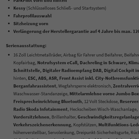
ParkPilot vorn und hinten
Kessy
(Schlüsselloses Schließ- und Startsystem)
Fahrprofilauswahl
Sitzheizung vorn
Verlängerung der Herstellergarantie auf 4 Jahre bis max. 1
Serienausstattung:
16 Zoll Leichtmetallräder, Airbag für Fahrer und Beifahrer, Beifa
Kopfairbag,
Notrufsystem eCall, Dachreling in Schwarz, Kli
Schnittstelle, Digitaler Radioempfang DAB, Digital Cockpit 
hinten,
ESC, ABS, ASR, Front Assist inkl. City-Notbremsfunkt
Berganfahrassistent
, Wegfahrsperre elektronisch,
Zentralverr
Waschwasser-Standanzeige,
Mittelarmlehne vorne Jumbo Box
Freisprecheinrichtung Bluetooth
, 12 Volt Steckdose,
Reservera
Radio Skoda Infotainment
, Heckscheiben Wisch-Waschanlage,
Vordersitzlehnen
, Brillenhalter,
Geschwindigkeitsregelanlage 
Verkehrszeichenerkennung
, Kopfstützen,
Multifunktions-Led
höhenverstellbar,
Servolenkung, Dreipunkt-Sicherheitsgurte, Rück