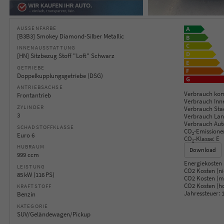
AUSSENFARBE
[B3B3] Smokey Diamond-Silber Metallic
INNENAUSSTATTUNG
[HN] Sitzbezug Stoff "Loft" Schwarz
GETRIEBE
Doppelkupplungsgetriebe (DSG)
ANTRIEBSACHSE
Verbrauch kom
Frontantrieb
Verbrauch Inn
ZYLINDER
Verbrauch Sta
3
Verbrauch Lan
Verbrauch Aut
SCHADSTOFFKLASSE
CO
-Emissione
2
Euro 6
CO
-Klasse:
E
2
HUBRAUM
Download
999 ccm
Energiekosten 
LEISTUNG
CO2 Kosten (ni
85 kW (116 PS)
CO2 Kosten (mi
CO2 Kosten (h
KRAFTSTOFF
Jahressteuer:
1
Benzin
KATEGORIE
SUV/Geländewagen/Pickup