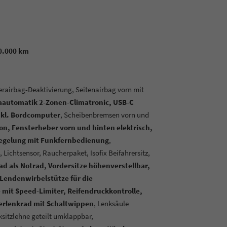
20.000 km
hrerairbag-Deaktivierung, Seitenairbag vorn mit
maautomatik 2-Zonen-Climatronic, USB-C
inkl. Bordcomputer
, Scheibenbremsen vorn und
ion, Fensterheber vorn und hinten elektrisch,
iegelung mit Funkfernbedienung
,
, Lichtsensor, Raucherpaket, Isofix Beifahrersitz,
d als Notrad, Vordersitze höhenverstellbar,
Lendenwirbelstütze für die
mit Speed-Limiter, Reifendruckkontrolle,
erlenkrad mit Schaltwippen
, Lenksäule
sitzlehne geteilt umklappbar,