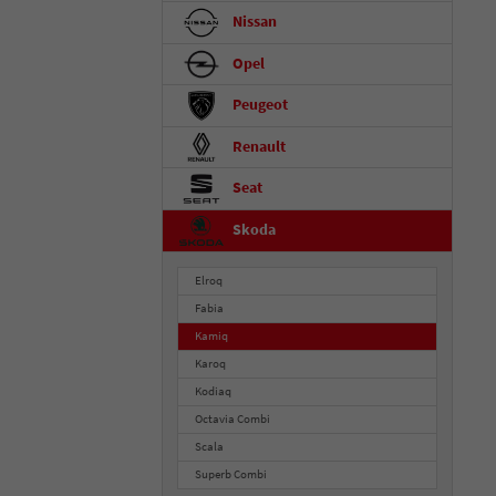
Nissan
Opel
Peugeot
Renault
Seat
Skoda
Elroq
Fabia
Kamiq
Karoq
Kodiaq
Octavia Combi
Scala
Superb Combi