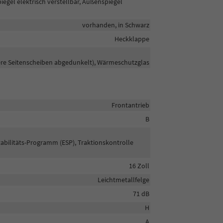
egel elektrisch verstellbar, Außenspiegel
vorhanden, in Schwarz
Heckklappe
tere Seitenscheiben abgedunkelt), Wärmeschutzglas
Frontantrieb
B
tabilitäts-Programm (ESP), Traktionskontrolle
16 Zoll
Leichtmetallfelge
71 dB
H
A