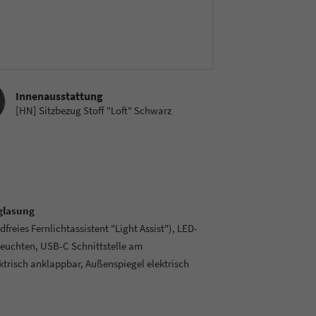
sstattung
Innenausstattung
[HN] Sitzbezug Stoff "Loft" Schwarz
glasung
freies Fernlichtassistent "Light Assist"), LED-
leuchten, USB-C Schnittstelle am
ktrisch anklappbar, Außenspiegel elektrisch