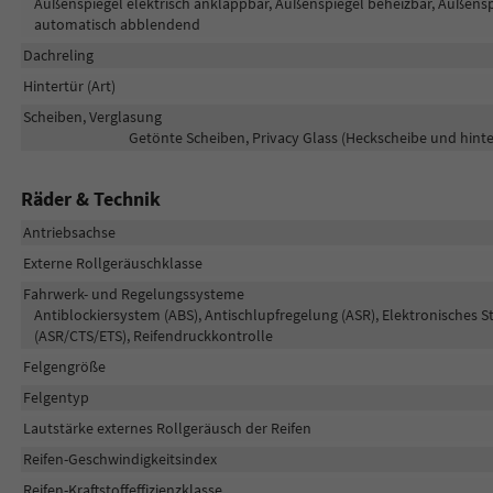
Außenspiegel elektrisch anklappbar, Außenspiegel beheizbar, Außenspi
automatisch abblendend
Dachreling
Hintertür (Art)
Scheiben, Verglasung
Getönte Scheiben, Privacy Glass (Heckscheibe und hin
Räder & Technik
Antriebsachse
Externe Rollgeräuschklasse
Fahrwerk- und Regelungssysteme
Antiblockiersystem (ABS), Antischlupfregelung (ASR), Elektronisches S
(ASR/CTS/ETS), Reifendruckkontrolle
Felgengröße
Felgentyp
Lautstärke externes Rollgeräusch der Reifen
Reifen-Geschwindigkeitsindex
Reifen-Kraftstoffeffizienzklasse