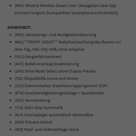
(9WJ) Wired & Wireless Smart Link+ (Navigation über App
Connect möglich (kompatibles Smartphone erforderlich))
SICHERHEIT:
(EM2) Ablenkungs- und Müdigkeitserkennung
(6K2) ""FRONT ASSIST"" Radarbeobachtung des Raums vor
dem Fzg., inkl. City ANB, ohne adaptive
(UG1) Berganfahrassistent
(4UF) Beifahrerairbag-Deaktivierung
(2H5) Drive Mode Select ohne Chassis Presets
(7X2) Einparkhilfe vorne und hinten
(1AS) Elektronisches Stabilisierungsprogramm (ESP)
(8T6) Geschwindigkeitsregelanlage + Speedlimiter
(1N1) Servolenkung
(7L6) Start-Stop Automatik
(4L6) Innenspiegel automatisch abblendbar
(NZ4) Privater Notruf
(4X3) Kopf- und Seitenairbags vorne