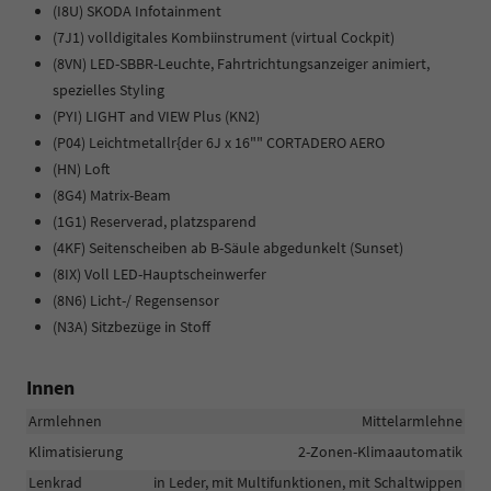
(I8U) SKODA Infotainment
(7J1) volldigitales Kombiinstrument (virtual Cockpit)
(8VN) LED-SBBR-Leuchte, Fahrtrichtungsanzeiger animiert,
spezielles Styling
(PYI) LIGHT and VIEW Plus (KN2)
(P04) Leichtmetallr{der 6J x 16"" CORTADERO AERO
(HN) Loft
(8G4) Matrix-Beam
(1G1) Reserverad, platzsparend
(4KF) Seitenscheiben ab B-Säule abgedunkelt (Sunset)
(8IX) Voll LED-Hauptscheinwerfer
(8N6) Licht-/ Regensensor
(N3A) Sitzbezüge in Stoff
Innen
Armlehnen
Mittelarmlehne
Klimatisierung
2-Zonen-Klimaautomatik
Lenkrad
in Leder, mit Multifunktionen, mit Schaltwippen