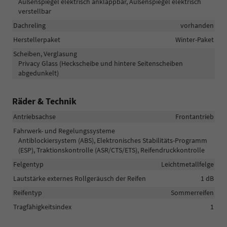
Außenspiegel elektrisch anklappbar, Außenspiegel elektrisch
verstellbar
Dachreling
vorhanden
Herstellerpaket
Winter-Paket
Scheiben, Verglasung
Privacy Glass (Heckscheibe und hintere Seitenscheiben
abgedunkelt)
Räder & Technik
Antriebsachse
Frontantrieb
Fahrwerk- und Regelungssysteme
Antiblockiersystem (ABS), Elektronisches Stabilitäts-Programm
(ESP), Traktionskontrolle (ASR/CTS/ETS), Reifendruckkontrolle
Felgentyp
Leichtmetallfelge
Lautstärke externes Rollgeräusch der Reifen
1 dB
Reifentyp
Sommerreifen
Tragfähigkeitsindex
1