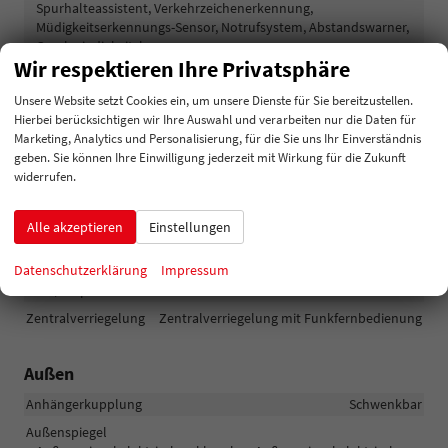
Spurhalteassistent, Verkehrzeichenerkennung,
Müdigkeitserkennungs-Sensor, Notrufsystem, Abstandswarner,
Geschwindigkeitsbegrenzer
Wir respektieren Ihre Privatsphäre
Einparkhilfe
Park Distance Control vorne, Park Distance Control hinten,
Unsere Website setzt Cookies ein, um unsere Dienste für Sie bereitzustellen.
Rückfahrkamera
Hierbei berücksichtigen wir Ihre Auswahl und verarbeiten nur die Daten für
Marketing, Analytics und Personalisierung, für die Sie uns Ihr Einverständnis
Innenspiegel automatisch abblendend
vorhanden
geben. Sie können Ihre Einwilligung jederzeit mit Wirkung für die Zukunft
Lenkung
Servolenkung
widerrufen.
Lichttechnik
Lichtsensor, Nebelscheinwerfer, Fernlichtassistent, LED-
Alle akzeptieren
Einstellungen
Tagfahrlicht, Blendfreies Fernlicht, Kurvenlicht, adaptiv (AFS)
Pannenhilfe
Reserverad
Datenschutzerklärung
Impressum
Start/Stop-Automatik
vorhanden
Zentralverriegelung
Zentralverriegelung mit Funkfernbedienung
Außen
Anhängerkupplung
Schwenkbar
Außenspiegel