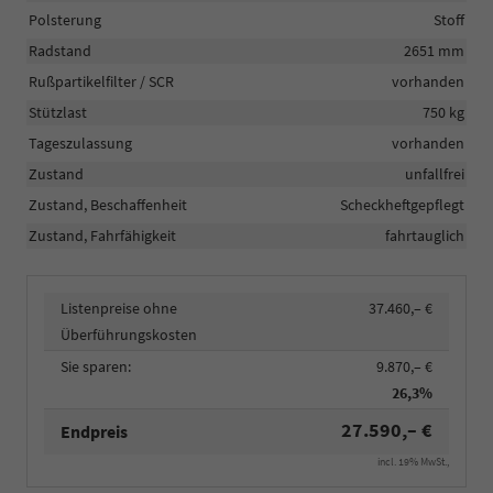
Polsterung
Stoff
Radstand
2651 mm
Rußpartikelfilter / SCR
vorhanden
Stützlast
750 kg
Tageszulassung
vorhanden
Zustand
unfallfrei
Zustand, Beschaffenheit
Scheckheftgepflegt
Zustand, Fahrfähigkeit
fahrtauglich
Listenpreise ohne
37.460,– €
Überführungskosten
Sie sparen:
9.870,– €
26,3%
27.590,– €
Endpreis
incl. 19% MwSt.,