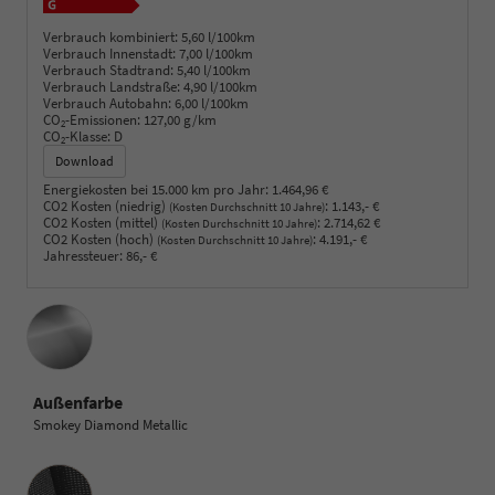
Verbrauch kombiniert:
5,60 l/100km
Verbrauch Innenstadt:
7,00 l/100km
Verbrauch Stadtrand:
5,40 l/100km
Verbrauch Landstraße:
4,90 l/100km
Verbrauch Autobahn:
6,00 l/100km
CO
-Emissionen:
127,00 g/km
2
CO
-Klasse:
D
2
Download
Energiekosten bei 15.000 km pro Jahr:
1.464,96 €
CO2 Kosten (niedrig)
:
1.143,- €
(Kosten Durchschnitt 10 Jahre)
CO2 Kosten (mittel)
:
2.714,62 €
(Kosten Durchschnitt 10 Jahre)
CO2 Kosten (hoch)
:
4.191,- €
(Kosten Durchschnitt 10 Jahre)
Jahressteuer:
86,- €
Außenfarbe
Smokey Diamond Metallic
Innenausstattung