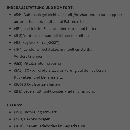
INNENAUSSTATTUNG UND KOMFORT:
(6XK) Außenspiegel elektr. einstell-/heizbar und heranklappbar
automatisch abblendbar auf Fahrerseite
(4R4) elektrische Fensterheber vorne und hinten
(3L3) Vordersitze manuell höhenverstellbar
(4I3) Keyless Entry (KESSY)
(7P4) Lendenwirbelstütze, manuell einstellbar in
Vordersitzlehnen
(6E3) Mittelarmlehne vorne
(3A2) ISOFIX - Kindersitzverankerung auf den äußeren
Rücksitzen und Beifahrersitz
(3Q6) 3 Kopfstützen hinten
(2FE) Ledermultifunktionslenkrad mit Tiptronic
EXTRAS:
(3S2) Dachreling schwarz
(7TH) Dekor-Einlagen
(3GD) Ebener Ladeboden im Gepäckraum