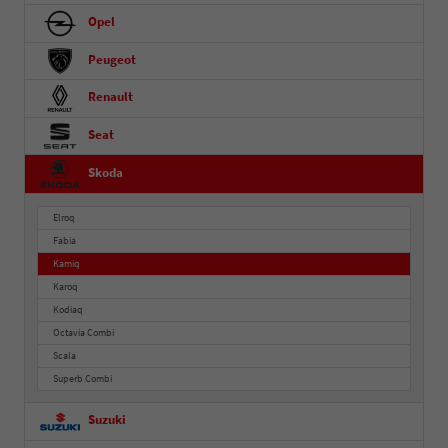
Opel
Peugeot
Renault
Seat
Skoda
Elroq
Fabia
Kamiq
Karoq
Kodiaq
Octavia Combi
Scala
Superb Combi
Suzuki