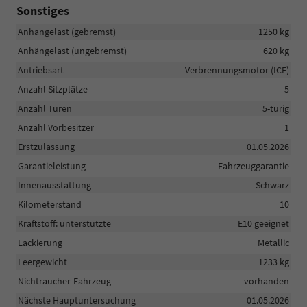
Sonstiges
Anhängelast (gebremst)
1250 kg
Anhängelast (ungebremst)
620 kg
Antriebsart
Verbrennungsmotor (ICE)
Anzahl Sitzplätze
5
Anzahl Türen
5-türig
Anzahl Vorbesitzer
1
Erstzulassung
01.05.2026
Garantieleistung
Fahrzeuggarantie
Innenausstattung
Schwarz
Kilometerstand
10
Kraftstoff: unterstützte
E10 geeignet
Lackierung
Metallic
Leergewicht
1233 kg
Nichtraucher-Fahrzeug
vorhanden
Nächste Hauptuntersuchung
01.05.2026