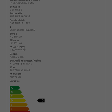
INNENAUSSTATTUNG
Schwarz
GETRIEBE
Automatik
ANTRIEBSACHSE
Frontantrieb
PARTIKELFILTER
1
SCHADSTOFFKLASSE
Euro 6
HUBRAUM
999 ccm
LEISTUNG
85 kW (116 PS)
KRAFTSTOFF
Benzin
KATEGORIE
SUV/Geländewagen/Pickup
KILOMETERSTAND
10 km
ERSTZULASSUNG
01.05.2026
ZUSTAND
unfallfrei