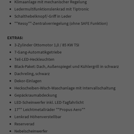
Klimaanlage mit mechanischer Regelung
Ledermultifunktionslenkrad mit Tiptronic
Schalthebelknopf/-Griff in Leder
""Kessy""-Zentralverriegelung (ohne SAFE Funktion)
EXTRAS:
3-Zylinder Ottomotor 1,0 / 85 KW TSI
7-Gang-Automatikgetriebe
Teil-LED-Heckleuchten
Black-Paket: Dach, Außenspiegel und Kühlergrill in schwarz
Dachreling, schwarz
Dekor-Einlagen
Heckscheiben-Wisch-Waschanlage mit Intervallschaltung
Gepäckraumabdeckung
LED-Scheinwerfer inkl. LED-Tagfahrlicht
17"" Leichtmetallräder ""Propus Aero""
Lenkrad Höhenverstellbar
Reserverad
Nebelscheinwerfer