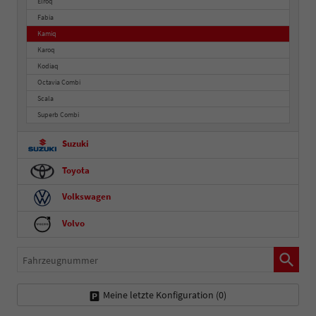
Elroq
Fabia
Kamiq
Karoq
Kodiaq
Octavia Combi
Scala
Superb Combi
Suzuki
Toyota
Volkswagen
Volvo
Fahrzeugnummer
Meine letzte Konfiguration (
0
)