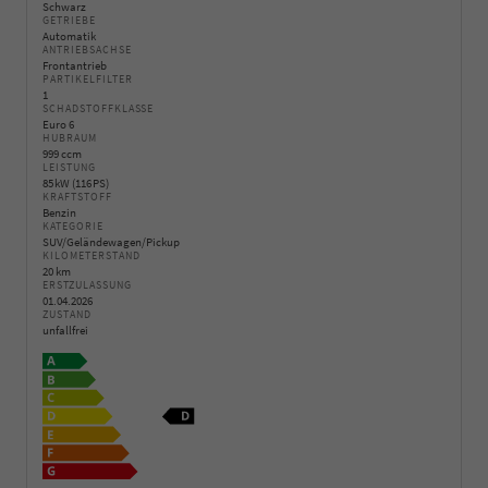
Schwarz
GETRIEBE
Automatik
ANTRIEBSACHSE
Frontantrieb
PARTIKELFILTER
1
SCHADSTOFFKLASSE
Euro 6
HUBRAUM
999 ccm
LEISTUNG
85 kW (116 PS)
KRAFTSTOFF
Benzin
KATEGORIE
SUV/Geländewagen/Pickup
KILOMETERSTAND
20 km
ERSTZULASSUNG
01.04.2026
ZUSTAND
unfallfrei