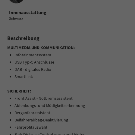
Innenausstattung
Schwarz
Beschreibung
MULTIMEDIA UND KOMMUNIKATION:
Infotainmentsystem
USB Typ-C Anschlüsse
DAB - digitales Radio
SmartLink
SICHERHEIT:
Front Assist - Notbremsassistent
Ablenkungs- und Müdigkeitserkennung
Berganfahrassistent
Beifahrerairbag-Deaktivierung
Fahrprofilauswahl
Park Distance Control vorne und hinten