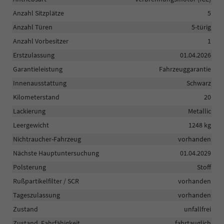
Anzahl Sitzplätze
5
Anzahl Türen
5-türig
Anzahl Vorbesitzer
1
Erstzulassung
01.04.2026
Garantieleistung
Fahrzeuggarantie
Innenausstattung
Schwarz
Kilometerstand
20
Lackierung
Metallic
Leergewicht
1248 kg
Nichtraucher-Fahrzeug
vorhanden
Nächste Hauptuntersuchung
01.04.2029
Polsterung
Stoff
Rußpartikelfilter / SCR
vorhanden
Tageszulassung
vorhanden
Zustand
unfallfrei
Zustand, Fahrfähigkeit
fahrtauglich