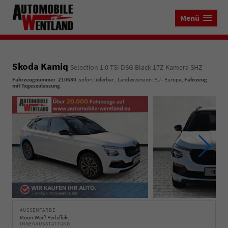
Menü
Skoda Kamiq
Selection 1.0 TSI DSG Black 17Z Kamera SHZ
Fahrzeugnummer
:
210680
,
sofort lieferbar
, Landesversion: EU - Europa,
Fahrzeug
mit Tageszulassung
AUSSENFARBE
Moon-Weiß Perleffekt
INNENAUSSTATTUNG