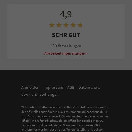
4,9
SEHR GUT
415 Bewertungen
Alle Bewertungen anzeigen >
Anmelden
Impressum
AGB
Datenschutz
Cookie-Einstellungen
Weitere Informationen zum offiziellen Kraftstoffverbrauch und zu
den offiziellen spezifischen CO
-Emissionen und gegebenenfalls
2
zum Stromverbrauch neuer PKW können dem 'Leitfaden über den
offiziellen Kraftstoffverbrauch, die offiziellen spezifischen CO
-
2
Emissionen und den offiziellen Stromverbrauch neuer PKW'
entnommen werden, der an allen Verkaufsstellen und bei der