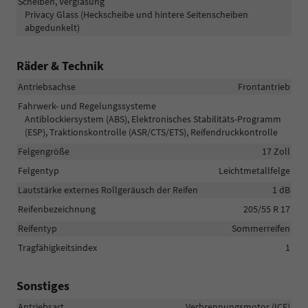
Scheiben, Verglasung
Privacy Glass (Heckscheibe und hintere Seitenscheiben
abgedunkelt)
Räder & Technik
Antriebsachse
Frontantrieb
Fahrwerk- und Regelungssysteme
Antiblockiersystem (ABS), Elektronisches Stabilitäts-Programm
(ESP), Traktionskontrolle (ASR/CTS/ETS), Reifendruckkontrolle
Felgengröße
17 Zoll
Felgentyp
Leichtmetallfelge
Lautstärke externes Rollgeräusch der Reifen
1 dB
Reifenbezeichnung
205/55 R 17
Reifentyp
Sommerreifen
Tragfähigkeitsindex
1
Sonstiges
Antriebsart
Verbrennungsmotor (ICE)