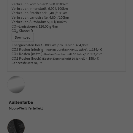
Verbrauch kombiniert:
5,60 l/100km
Verbrauch Innenstadt:
6,90 l/100km
Verbrauch Stadtrand:
5,40 l/100km
Verbrauch Landstraße:
4,80 l/100km
Verbrauch Autobahn:
5,90 l/100km
CO
-Emissionen:
126,00 g/km
2
CO
-Klasse:
D
2
Download
Energiekosten bei 15.000 km pro Jahr:
1.464,96 €
CO2 Kosten (niedrig)
:
1.134,- €
(Kosten Durchschnitt 10 Jahre)
CO2 Kosten (mittel)
:
2.693,25 €
(Kosten Durchschnitt 10 Jahre)
CO2 Kosten (hoch)
:
4.158,- €
(Kosten Durchschnitt 10 Jahre)
Jahressteuer:
84,- €
Außenfarbe
Moon-Weiß Perleffekt
Innenausstattung