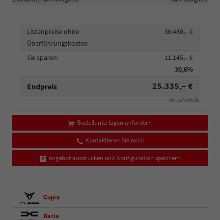
Listenpreise ohne
36.480,– €
Überführungskosten
Sie sparen:
11.145,– €
30,6%
25.335,– €
Endpreis
incl. 19% MwSt.,
Bestellunterlagen anfordern
Kontaktieren Sie mich
Angebot ausdrucken und Konfiguration speichern
Cupra
Dacia