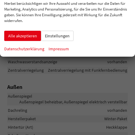
Park Distance Control vorne, Park Distance Control hinten,
Hierbei berücksichtigen wir Ihre Auswahl und verarbeiten nur die Daten für
Rückfahrkamera
Marketing, Analytics und Personalisierung, für die Sie uns Ihr Einverständnis
geben. Sie können Ihre Einwilligung jederzeit mit Wirkung für die Zukunft
Lenkung
Servolenkung
widerrufen.
Lichttechnik
Lichtsensor, Nebelscheinwerfer, LED-Scheinwerfer, LED-
Alle akzeptieren
Einstellungen
Tagfahrlicht, Voll-LED Scheinwerfer
Pannenhilfe
Reserverad
Datenschutzerklärung
Impressum
Start/Stop-Automatik
vorhanden
Waschwasserstandsanzeige
vorhanden
Zentralverriegelung
Zentralverriegelung mit Funkfernbedienung
Außen
Außenspiegel
Außenspiegel beheizbar, Außenspiegel elektrisch verstellbar
Dachreling
vorhanden
Herstellerpaket
Winter-Paket
Hintertür (Art)
Heckklappe