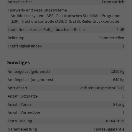
Antriebsachse
Frontantrieb
Fahrwerk- und Regelungssysteme
Antiblockiersystem (ABS), Elektronisches Stabilitäts-Programm
(ESP), Traktionskontrolle (ASR/CTS/ETS), Reifendruckkontrolle
Lautstärke externes Rollgeräusch der Reifen
1 dB
Reifentyp
Sommerreifen
Tragfähigkeitsindex
1
Sonstiges
Anhängelast (gebremst)
1250 kg
Anhängelast (ungebremst)
640 kg
Antriebsart
Verbrennungsmotor (ICE)
Anzahl Sitzplätze
5
Anzahl Türen
5-türig
Anzahl Vorbesitzer
1
Erstzulassung
01.04.2026
Garantieleistung
Fahrzeuggarantie