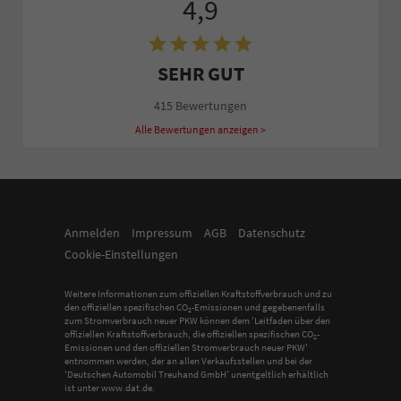
4,9
SEHR GUT
415 Bewertungen
Alle Bewertungen anzeigen >
Anmelden
Impressum
AGB
Datenschutz
Cookie-Einstellungen
Weitere Informationen zum offiziellen Kraftstoffverbrauch und zu
den offiziellen spezifischen CO
-Emissionen und gegebenenfalls
2
zum Stromverbrauch neuer PKW können dem 'Leitfaden über den
offiziellen Kraftstoffverbrauch, die offiziellen spezifischen CO
-
2
Emissionen und den offiziellen Stromverbrauch neuer PKW'
entnommen werden, der an allen Verkaufsstellen und bei der
'Deutschen Automobil Treuhand GmbH' unentgeltlich erhältlich
ist unter www.dat.de.