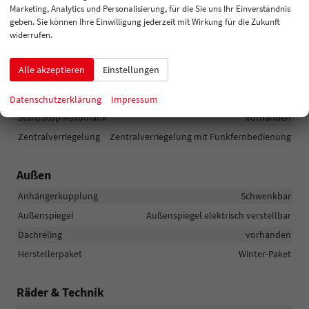
Marketing, Analytics und Personalisierung, für die Sie uns Ihr Einverständnis
Innenspiegel automatisch abblendend
vorhanden
geben. Sie können Ihre Einwilligung jederzeit mit Wirkung für die Zukunft
Lenkung
Servolenkung
widerrufen.
Lichttechnik
Lichtsensor, Nebelscheinwerfer, LED-Scheinwerfer, LED-
Alle akzeptieren
Einstellungen
Tagfahrlicht, Voll-LED Scheinwerfer
Pannenhilfe
Reserverad
Datenschutzerklärung
Impressum
Start/Stop-Automatik
vorhanden
Zentralverriegelung
Zentralverriegelung mit Funkfernbedienung
Außen
Anhängerkupplung
Schwenkbar
Außenspiegel
Außenspiegel elektrisch verstellbar
Dachreling
vorhanden
Herstellerpaket
Winter-Paket
Räder & Technik