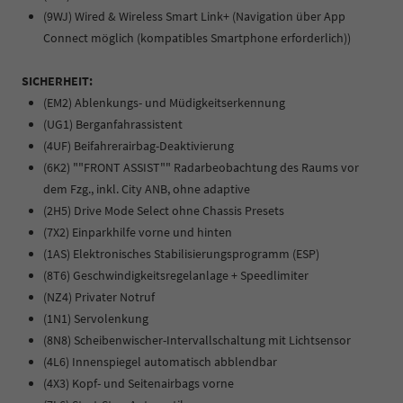
(9WJ) Wired & Wireless Smart Link+ (Navigation über App
Connect möglich (kompatibles Smartphone erforderlich))
SICHERHEIT:
(EM2) Ablenkungs- und Müdigkeitserkennung
(UG1) Berganfahrassistent
(4UF) Beifahrerairbag-Deaktivierung
(6K2) ""FRONT ASSIST"" Radarbeobachtung des Raums vor
dem Fzg., inkl. City ANB, ohne adaptive
(2H5) Drive Mode Select ohne Chassis Presets
(7X2) Einparkhilfe vorne und hinten
(1AS) Elektronisches Stabilisierungsprogramm (ESP)
(8T6) Geschwindigkeitsregelanlage + Speedlimiter
(NZ4) Privater Notruf
(1N1) Servolenkung
(8N8) Scheibenwischer-Intervallschaltung mit Lichtsensor
(4L6) Innenspiegel automatisch abblendbar
(4X3) Kopf- und Seitenairbags vorne