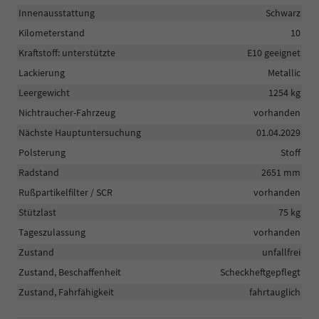
Innenausstattung
Schwarz
Kilometerstand
10
Kraftstoff: unterstützte
E10 geeignet
Lackierung
Metallic
Leergewicht
1254 kg
Nichtraucher-Fahrzeug
vorhanden
Nächste Hauptuntersuchung
01.04.2029
Polsterung
Stoff
Radstand
2651 mm
Rußpartikelfilter / SCR
vorhanden
Stützlast
75 kg
Tageszulassung
vorhanden
Zustand
unfallfrei
Zustand, Beschaffenheit
Scheckheftgepflegt
Zustand, Fahrfähigkeit
fahrtauglich