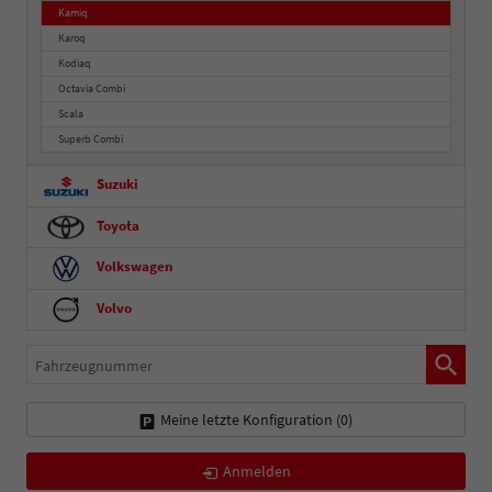
Kamiq
Karoq
Kodiaq
Octavia Combi
Scala
Superb Combi
Suzuki
Toyota
Volkswagen
Volvo
Fahrzeugnummer
Meine letzte Konfiguration (
0
)
Anmelden