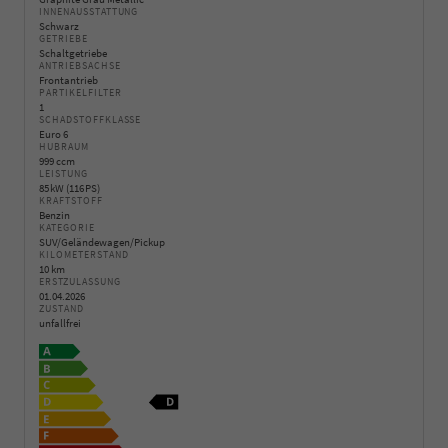
INNENAUSSTATTUNG
Schwarz
GETRIEBE
Schaltgetriebe
ANTRIEBSACHSE
Frontantrieb
PARTIKELFILTER
1
SCHADSTOFFKLASSE
Euro 6
HUBRAUM
999 ccm
LEISTUNG
85 kW (116 PS)
KRAFTSTOFF
Benzin
KATEGORIE
SUV/Geländewagen/Pickup
KILOMETERSTAND
10 km
ERSTZULASSUNG
01.04.2026
ZUSTAND
unfallfrei