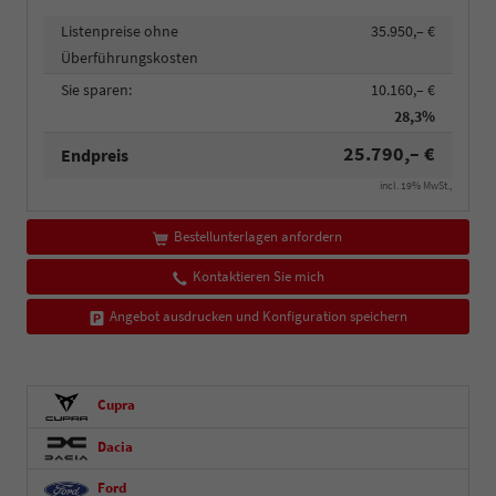
Listenpreise ohne
35.950,– €
Überführungskosten
Sie sparen:
10.160,– €
28,3%
25.790,– €
Endpreis
incl. 19% MwSt.,
Bestellunterlagen anfordern
Kontaktieren Sie mich
Angebot ausdrucken und Konfiguration speichern
Cupra
Dacia
Ford