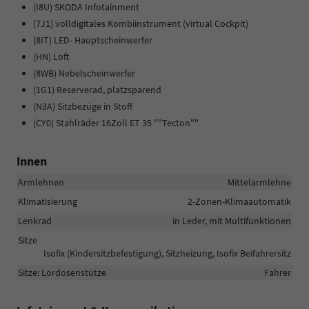
(I8U) SKODA Infotainment
(7J1) volldigitales Kombiinstrument (virtual Cockpit)
(8IT) LED- Hauptscheinwerfer
(HN) Loft
(8WB) Nebelscheinwerfer
(1G1) Reserverad, platzsparend
(N3A) Sitzbezüge in Stoff
(CY0) Stahlräder 16Zoll ET 35 ""Tecton""
Innen
Armlehnen
Mittelarmlehne
Klimatisierung
2-Zonen-Klimaautomatik
Lenkrad
in Leder, mit Multifunktionen
Sitze
Isofix (Kindersitzbefestigung), Sitzheizung, Isofix Beifahrersitz
Sitze: Lordosenstütze
Fahrer