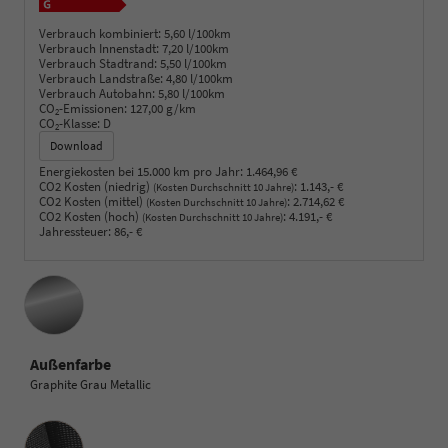
Verbrauch kombiniert:
5,60 l/100km
Verbrauch Innenstadt:
7,20 l/100km
Verbrauch Stadtrand:
5,50 l/100km
Verbrauch Landstraße:
4,80 l/100km
Verbrauch Autobahn:
5,80 l/100km
CO
-Emissionen:
127,00 g/km
2
CO
-Klasse:
D
2
Download
Energiekosten bei 15.000 km pro Jahr:
1.464,96 €
CO2 Kosten (niedrig)
:
1.143,- €
(Kosten Durchschnitt 10 Jahre)
CO2 Kosten (mittel)
:
2.714,62 €
(Kosten Durchschnitt 10 Jahre)
CO2 Kosten (hoch)
:
4.191,- €
(Kosten Durchschnitt 10 Jahre)
Jahressteuer:
86,- €
Außenfarbe
Graphite Grau Metallic
Innenausstattung