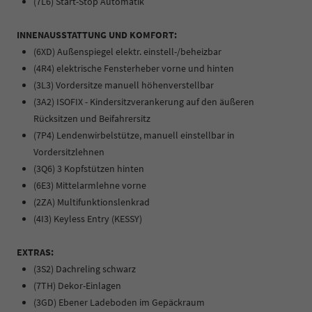
(7L6) Start-Stop Automatik
INNENAUSSTATTUNG UND KOMFORT:
(6XD) Außenspiegel elektr. einstell-/beheizbar
(4R4) elektrische Fensterheber vorne und hinten
(3L3) Vordersitze manuell höhenverstellbar
(3A2) ISOFIX - Kindersitzverankerung auf den äußeren
Rücksitzen und Beifahrersitz
(7P4) Lendenwirbelstütze, manuell einstellbar in
Vordersitzlehnen
(3Q6) 3 Kopfstützen hinten
(6E3) Mittelarmlehne vorne
(2ZA) Multifunktionslenkrad
(4I3) Keyless Entry (KESSY)
EXTRAS:
(3S2) Dachreling schwarz
(7TH) Dekor-Einlagen
(3GD) Ebener Ladeboden im Gepäckraum