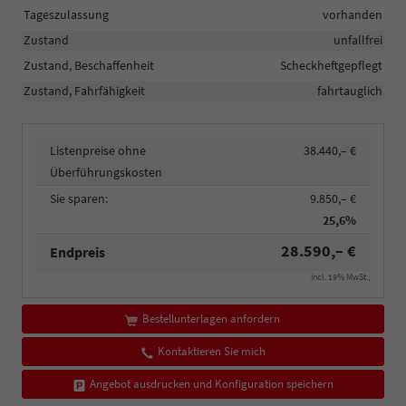
Tageszulassung
vorhanden
Zustand
unfallfrei
Zustand, Beschaffenheit
Scheckheftgepflegt
Zustand, Fahrfähigkeit
fahrtauglich
Listenpreise ohne
38.440,– €
Überführungskosten
Sie sparen:
9.850,– €
25,6%
28.590,– €
Endpreis
incl. 19% MwSt.,
Bestellunterlagen anfordern
Kontaktieren Sie mich
Angebot ausdrucken und Konfiguration speichern