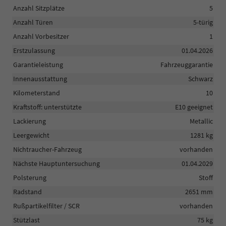
Anzahl Sitzplätze
5
Anzahl Türen
5-türig
Anzahl Vorbesitzer
1
Erstzulassung
01.04.2026
Garantieleistung
Fahrzeuggarantie
Innenausstattung
Schwarz
Kilometerstand
10
Kraftstoff: unterstützte
E10 geeignet
Lackierung
Metallic
Leergewicht
1281 kg
Nichtraucher-Fahrzeug
vorhanden
Nächste Hauptuntersuchung
01.04.2029
Polsterung
Stoff
Radstand
2651 mm
Rußpartikelfilter / SCR
vorhanden
Stützlast
75 kg