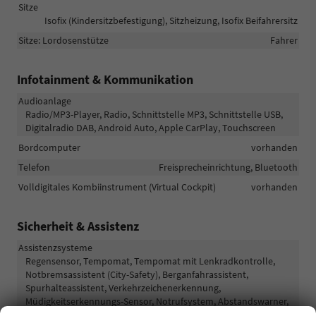
Sitze
Isofix (Kindersitzbefestigung), Sitzheizung, Isofix Beifahrersitz
Sitze: Lordosenstütze
Fahrer
Infotainment & Kommunikation
Audioanlage
Radio/MP3-Player, Radio, Schnittstelle MP3, Schnittstelle USB,
Digitalradio DAB, Android Auto, Apple CarPlay, Touchscreen
Bordcomputer
vorhanden
Telefon
Freisprecheinrichtung, Bluetooth
Volldigitales Kombiinstrument (Virtual Cockpit)
vorhanden
Sicherheit & Assistenz
Assistenzsysteme
Regensensor, Tempomat, Tempomat mit Lenkradkontrolle,
Notbremsassistent (City-Safety), Berganfahrassistent,
Spurhalteassistent, Verkehrzeichenerkennung,
Müdigkeitserkennungs-Sensor, Notrufsystem, Abstandswarner,
Geschwindigkeitsbegrenzer