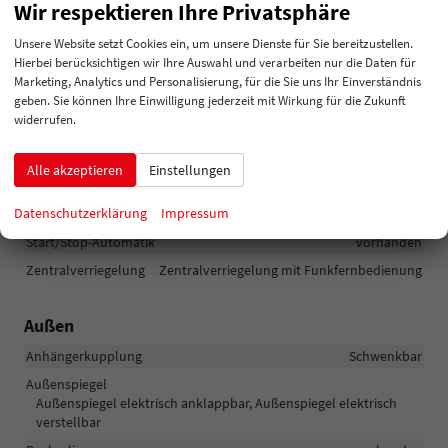
Wir respektieren Ihre Privatsphäre
Einparkhilfe
Unsere Website setzt Cookies ein, um unsere Dienste für Sie bereitzustellen.
Park Distance Control vorne, Park Distance Control hinten,
Hierbei berücksichtigen wir Ihre Auswahl und verarbeiten nur die Daten für
Rückfahrkamera
Marketing, Analytics und Personalisierung, für die Sie uns Ihr Einverständnis
Innenspiegel automatisch abblendend
vorhanden
geben. Sie können Ihre Einwilligung jederzeit mit Wirkung für die Zukunft
widerrufen.
Lenkung
Servolenkung
Lichttechnik
Kurvenlicht, Lichtsensor, Nebelscheinwerfer, LED-Scheinwerfer,
Alle akzeptieren
Einstellungen
LED-Tagfahrlicht, Voll-LED Scheinwerfer
Datenschutzerklärung
Impressum
Pannenhilfe
Reserverad
Start/Stop-Automatik
vorhanden
Zentralverriegelung
Zentralverriegelung mit Funkfernbedienung
Außen
Anhängerkupplung
Schwenkbar
Außenspiegel
Außenspiegel elektrisch anklappbar, Außenspiegel elektrisch
verstellbar