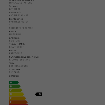
INNENAUSSTATTUNG
Schwarz
GETRIEBE
Automatik
ANTRIEBSACHSE
Frontantrieb
PARTIKELFILTER
1
SCHADSTOFFKLASSE
Euro 6
HUBRAUM
1.498 ccm
LEISTUNG
110 kW (150 PS)
KRAFTSTOFF
Benzin
KATEGORIE
SUV/Geländewagen/Pickup
KILOMETERSTAND
10 km
ERSTZULASSUNG
01.04.2026
ZUSTAND
unfallfrei