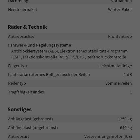
Dachreling
vorhanden
Herstellerpaket
Winter-Paket
Räder & Technik
Antriebsachse
Frontantrieb
Fahrwerk- und Regelungssysteme
Antiblockiersystem (ABS), Elektronisches Stabilitäts-Programm
(ESP), Traktionskontrolle (ASR/CTS/ETS), Reifendruckkontrolle
Felgentyp
Leichtmetallfelge
Lautstärke externes Rollgeräusch der Reifen
1 dB
Reifentyp
Sommerreifen
Tragfähigkeitsindex
1
Sonstiges
Anhängelast (gebremst)
1250 kg
Anhängelast (ungebremst)
640 kg
Antriebsart
Verbrennungsmotor (ICE)