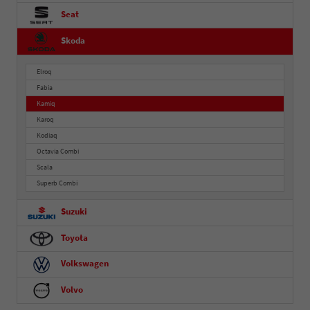
Seat
Skoda
Elroq
Fabia
Kamiq
Karoq
Kodiaq
Octavia Combi
Scala
Superb Combi
Suzuki
Toyota
Volkswagen
Volvo