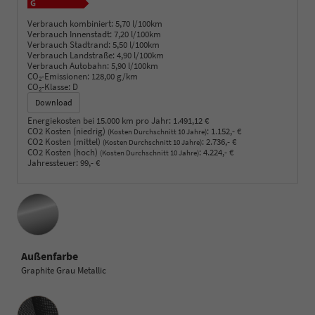
Verbrauch kombiniert:
5,70 l/100km
Verbrauch Innenstadt:
7,20 l/100km
Verbrauch Stadtrand:
5,50 l/100km
Verbrauch Landstraße:
4,90 l/100km
Verbrauch Autobahn:
5,90 l/100km
CO
-Emissionen:
128,00 g/km
2
CO
-Klasse:
D
2
Download
Energiekosten bei 15.000 km pro Jahr:
1.491,12 €
CO2 Kosten (niedrig)
:
1.152,- €
(Kosten Durchschnitt 10 Jahre)
CO2 Kosten (mittel)
:
2.736,- €
(Kosten Durchschnitt 10 Jahre)
CO2 Kosten (hoch)
:
4.224,- €
(Kosten Durchschnitt 10 Jahre)
Jahressteuer:
99,- €
Außenfarbe
Graphite Grau Metallic
Innenausstattung