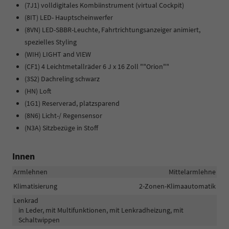
(7J1) volldigitales Kombiinstrument (virtual Cockpit)
(8IT) LED- Hauptscheinwerfer
(8VN) LED-SBBR-Leuchte, Fahrtrichtungsanzeiger animiert,
spezielles Styling
(WIH) LIGHT and VIEW
(CF1) 4 Leichtmetallräder 6 J x 16 Zoll ""Orion""
(3S2) Dachreling schwarz
(HN) Loft
(1G1) Reserverad, platzsparend
(8N6) Licht-/ Regensensor
(N3A) Sitzbezüge in Stoff
Innen
Armlehnen
Mittelarmlehne
Klimatisierung
2-Zonen-Klimaautomatik
Lenkrad
in Leder, mit Multifunktionen, mit Lenkradheizung, mit
Schaltwippen