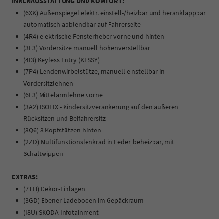
INNENAUSSTATTUNG UND KOMFORT:
(6XK) Außenspiegel elektr. einstell-/heizbar und heranklappbar
automatisch abblendbar auf Fahrerseite
(4R4) elektrische Fensterheber vorne und hinten
(3L3) Vordersitze manuell höhenverstellbar
(4I3) Keyless Entry (KESSY)
(7P4) Lendenwirbelstütze, manuell einstellbar in
Vordersitzlehnen
(6E3) Mittelarmlehne vorne
(3A2) ISOFIX - Kindersitzverankerung auf den äußeren
Rücksitzen und Beifahrersitz
(3Q6) 3 Kopfstützen hinten
(2ZD) Multifunktionslenkrad in Leder, beheizbar, mit
Schaltwippen
EXTRAS:
(7TH) Dekor-Einlagen
(3GD) Ebener Ladeboden im Gepäckraum
(I8U) SKODA Infotainment