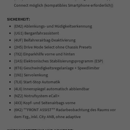
Connect möglich (kompatibles Smartphone erforderlich))
SICHERHEIT:
(EM2) Ablenkungs- und Müdigkeitserkennung
(UG1) Berganfahrassistent
(4UF) Beifahrerairbag-Deaktivierung
(2H5) Drive Mode Select ohne Chassis Presets
(7X2) Einparkhilfe vorne und hinten
(1AS) Elektronisches Stabilisierungsprogramm (ESP)
(8T6) Geschwindigkeitsregelanlage + Speedlimiter
(1N1) Servolenkung
(7L6) Start-Stop Automatik
(4L6) Innenspiegel automatisch abblendbar
(NZ2) Notrufsystem eCall+
(4X3) Kopf- und Seitenairbags vorne
(6K2) ""FRONT ASSIST"" Radarbeobachtung des Raums vor
dem Fzg., inkl. City ANB, ohne adaptive