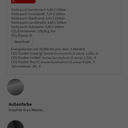
Verbrauch kombiniert:
5,60 l/100km
Verbrauch Innenstadt:
7,20 l/100km
Verbrauch Stadtrand:
5,50 l/100km
Verbrauch Landstraße:
4,80 l/100km
Verbrauch Autobahn:
5,80 l/100km
CO
-Emissionen:
128,00 g/km
2
CO
-Klasse:
D
2
Download
Energiekosten bei 15.000 km pro Jahr:
1.464,96 €
CO2 Kosten (niedrig)
:
1.152,- €
(Kosten Durchschnitt 10 Jahre)
CO2 Kosten (mittel)
:
2.736,- €
(Kosten Durchschnitt 10 Jahre)
CO2 Kosten (hoch)
:
4.224,- €
(Kosten Durchschnitt 10 Jahre)
Jahressteuer:
99,- €
Außenfarbe
Graphite Grau Metallic
Innenausstattung