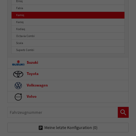
Elroq
Fabia
Kamiq
Karoq
Kodiaq
Octavia Combi
Scala
Superb Combi
Suzuki
Toyota
Volkswagen
Volvo
Fahrzeugnummer
Meine letzte Konfiguration (
0
)