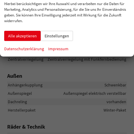
Hierbei berücksichtigen wir Ihre Auswahl und verarbeiten nur die Daten für
Innenspiegel automatisch abblendend
vorhanden
Marketing, Analytics und Personalisierung, für die Sie uns Ihr Einverständnis
Lenkung
Servolenkung
geben. Sie können Ihre Einwilligung jederzeit mit Wirkung für die Zukunft
widerrufen.
Lichttechnik
Lichtsensor, Nebelscheinwerfer, LED-Scheinwerfer, LED-
Tagfahrlicht, Voll-LED Scheinwerfer
Alle akzeptieren
Einstellungen
Pannenhilfe
Reserverad
Datenschutzerklärung
Impressum
Start/Stop-Automatik
vorhanden
Zentralverriegelung
Zentralverriegelung mit Funkfernbedienung
Außen
Anhängerkupplung
Schwenkbar
Außenspiegel
Außenspiegel elektrisch verstellbar
Dachreling
vorhanden
Herstellerpaket
Winter-Paket
Räder & Technik