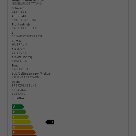
INNENAUSSTATTUNG
Schwarz
GETRIEBE
Automatik
ANTRIEBSACHSE
Frontantrieb
PARTIKELFILTER
1
SCHADSTOFFKLASSE
Euro 6
HUBRAUM
1.498 ccm
LEISTUNG
110 kW (150 PS)
KRAFTSTOFF
Benzin
KATEGORIE
SUV/Geländewagen/Pickup
KILOMETERSTAND
10 km
ERSTZULASSUNG
01.04.2026
ZUSTAND
unfallfrei