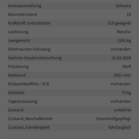
Innenausstattung
Schwarz
Kilometerstand
10
Kraftstoff: unterstützte
E10 geeignet
Lackierung
Metallic
Leergewicht
1281 kg
Nichtraucher-Fahrzeug
vorhanden
Nächste Hauptuntersuchung
01.04.2029
Polsterung
Stoff
Radstand
2651 mm
Rußpartikelfilter / SCR
vorhanden
Stützlast
75 kg
Tageszulassung
vorhanden
Zustand
unfallfrei
Zustand, Beschaffenheit
Scheckheftgepflegt
Zustand, Fahrfähigkeit
fahrtauglich