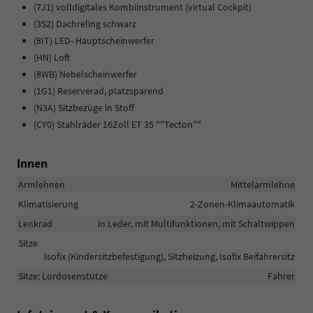
(7J1) volldigitales Kombiinstrument (virtual Cockpit)
(3S2) Dachreling schwarz
(8IT) LED- Hauptscheinwerfer
(HN) Loft
(8WB) Nebelscheinwerfer
(1G1) Reserverad, platzsparend
(N3A) Sitzbezüge in Stoff
(CY0) Stahlräder 16Zoll ET 35 ""Tecton""
Innen
Armlehnen
Mittelarmlehne
Klimatisierung
2-Zonen-Klimaautomatik
Lenkrad
in Leder, mit Multifunktionen, mit Schaltwippen
Sitze
Isofix (Kindersitzbefestigung), Sitzheizung, Isofix Beifahrersitz
Sitze: Lordosenstütze
Fahrer