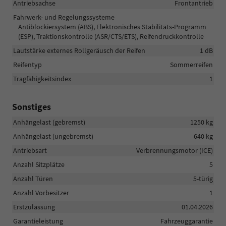
Antriebsachse
Frontantrieb
Fahrwerk- und Regelungssysteme
Antiblockiersystem (ABS), Elektronisches Stabilitäts-Programm
(ESP), Traktionskontrolle (ASR/CTS/ETS), Reifendruckkontrolle
Lautstärke externes Rollgeräusch der Reifen
1 dB
Reifentyp
Sommerreifen
Tragfähigkeitsindex
1
Sonstiges
Anhängelast (gebremst)
1250 kg
Anhängelast (ungebremst)
640 kg
Antriebsart
Verbrennungsmotor (ICE)
Anzahl Sitzplätze
5
Anzahl Türen
5-türig
Anzahl Vorbesitzer
1
Erstzulassung
01.04.2026
Garantieleistung
Fahrzeuggarantie