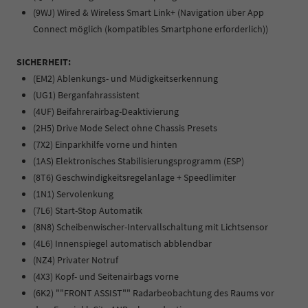
(9WJ) Wired & Wireless Smart Link+ (Navigation über App
Connect möglich (kompatibles Smartphone erforderlich))
SICHERHEIT:
(EM2) Ablenkungs- und Müdigkeitserkennung
(UG1) Berganfahrassistent
(4UF) Beifahrerairbag-Deaktivierung
(2H5) Drive Mode Select ohne Chassis Presets
(7X2) Einparkhilfe vorne und hinten
(1AS) Elektronisches Stabilisierungsprogramm (ESP)
(8T6) Geschwindigkeitsregelanlage + Speedlimiter
(1N1) Servolenkung
(7L6) Start-Stop Automatik
(8N8) Scheibenwischer-Intervallschaltung mit Lichtsensor
(4L6) Innenspiegel automatisch abblendbar
(NZ4) Privater Notruf
(4X3) Kopf- und Seitenairbags vorne
(6K2) ""FRONT ASSIST"" Radarbeobachtung des Raums vor