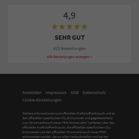
4,9
SEHR GUT
415 Bewertungen
Alle Bewertungen anzeigen >
Anmelden
Impressum
AGB
Datenschutz
Cookie-Einstellungen
Weitere Informationen zum offiziellen Kraftstoffverbrauch und zu
den offiziellen spezifischen CO
-Emissionen und gegebenenfalls
2
zum Stromverbrauch neuer PKW können dem 'Leitfaden über den
offiziellen Kraftstoffverbrauch, die offiziellen spezifischen CO
-
2
Emissionen und den offiziellen Stromverbrauch neuer PKW'
entnommen werden, der an allen Verkaufsstellen und bei der