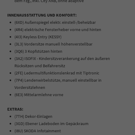
dem Fzg., inkl. City ANB, ohne adaptive
INNENAUSSTATTUNG UND KOMFORT:
(6XD) Außenspiegel elektr. einstell-/beheizbar
(4R4) elektrische Fensterheber vorne und hinten
(4I3) Keyless Entry (KESSY)
(3L3) Vordersitze manuell höhenverstellbar
(3Q6) 3 Kopfstützen hinten
(3A2) ISOFIX - Kindersitzverankerung auf den äußeren
Rücksitzen und Beifahrersitz
(2FE) Ledermultifunktionslenkrad mit Tiptronic
(7P4) Lendenwirbelstütze, manuell einstellbar in
Vordersitzlehnen
(6E3) Mittelarmlehne vorne
EXTRAS:
(7TH) Dekor-Einlagen
(3GD) Ebener Ladeboden im Gepäckraum
(I8U) SKODA Infotainment