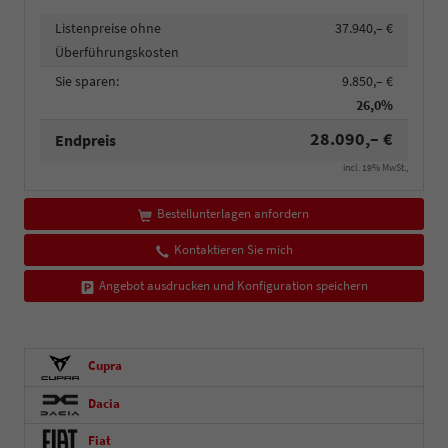
Listenpreise ohne
37.940,– €
Überführungskosten
Sie sparen:
9.850,– €
26,0%
28.090,– €
Endpreis
incl. 19% MwSt.,
Bestellunterlagen anfordern
Kontaktieren Sie mich
Angebot ausdrucken und Konfiguration speichern
Cupra
Dacia
Fiat