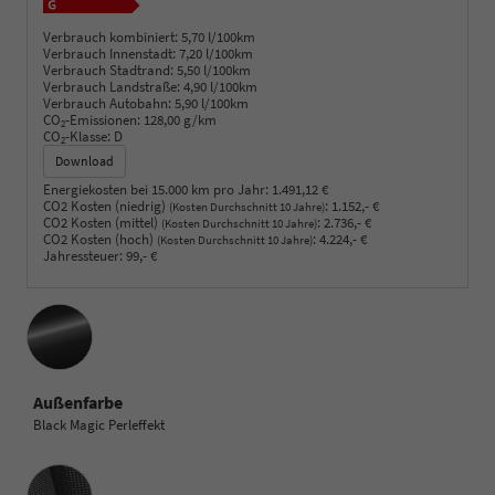
Verbrauch kombiniert:
5,70 l/100km
Verbrauch Innenstadt:
7,20 l/100km
Verbrauch Stadtrand:
5,50 l/100km
Verbrauch Landstraße:
4,90 l/100km
Verbrauch Autobahn:
5,90 l/100km
CO
-Emissionen:
128,00 g/km
2
CO
-Klasse:
D
2
Download
Energiekosten bei 15.000 km pro Jahr:
1.491,12 €
CO2 Kosten (niedrig)
:
1.152,- €
(Kosten Durchschnitt 10 Jahre)
CO2 Kosten (mittel)
:
2.736,- €
(Kosten Durchschnitt 10 Jahre)
CO2 Kosten (hoch)
:
4.224,- €
(Kosten Durchschnitt 10 Jahre)
Jahressteuer:
99,- €
Außenfarbe
Black Magic Perleffekt
Innenausstattung