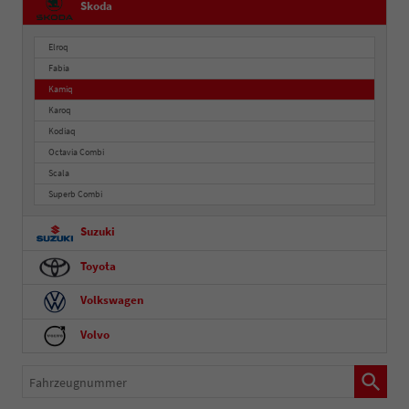
Skoda
Elroq
Fabia
Kamiq
Karoq
Kodiaq
Octavia Combi
Scala
Superb Combi
Suzuki
Toyota
Volkswagen
Volvo
Fahrzeugnummer