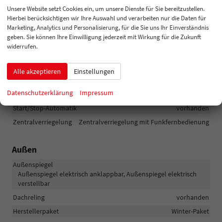
Einparkhilfe
Unsere Website setzt Cookies ein, um unsere Dienste für Sie bereitzustellen.
Park Distance Control vorne, Park Distance Control hinten,
Hierbei berücksichtigen wir Ihre Auswahl und verarbeiten nur die Daten für
Rückfahrkamera
Marketing, Analytics und Personalisierung, für die Sie uns Ihr Einverständnis
Innenspiegel automatisch abblendend
vorhanden
geben. Sie können Ihre Einwilligung jederzeit mit Wirkung für die Zukunft
widerrufen.
Lenkung
Servolenkung
Lichttechnik
Kurvenlicht, Lichtsensor, Nebelscheinwerfer, LED-Scheinwerfer,
Alle akzeptieren
Einstellungen
LED-Tagfahrlicht, Voll-LED Scheinwerfer
Datenschutzerklärung
Impressum
Pannenhilfe
Reserverad
Start/Stop-Automatik
vorhanden
Zentralverriegelung
Zentralverriegelung mit Funkfernbedienung
Außen
Außenspiegel
Außenspiegel elektrisch anklappbar, Außenspiegel elektrisch
verstellbar
Dachreling
vorhanden
Herstellerpaket
Winter-Paket