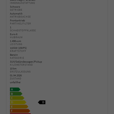
INNENAUSSTATTUNG
Schwarz
GETRIEBE
Automatik
ANTRIEBSACHSE
Frontantrieb
PARTIKELFILTER
1
SCHADSTOFFKLASSE
Euro 6
HUBRAUM
1.498 ccm
LEISTUNG
110 kW (150 PS)
KRAFTSTOFF
Benzin
KATEGORIE
SUV/Geländewagen/Pickup
KILOMETERSTAND
10 km
ERSTZULASSUNG
01.04.2026
ZUSTAND
unfallfrei