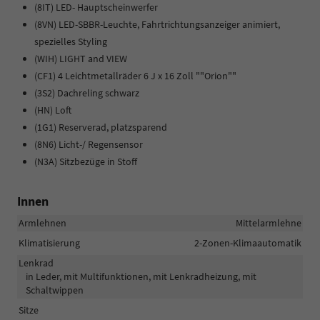
(8IT) LED- Hauptscheinwerfer
(8VN) LED-SBBR-Leuchte, Fahrtrichtungsanzeiger animiert,
spezielles Styling
(WIH) LIGHT and VIEW
(CF1) 4 Leichtmetallräder 6 J x 16 Zoll ""Orion""
(3S2) Dachreling schwarz
(HN) Loft
(1G1) Reserverad, platzsparend
(8N6) Licht-/ Regensensor
(N3A) Sitzbezüge in Stoff
Innen
Armlehnen
Mittelarmlehne
Klimatisierung
2-Zonen-Klimaautomatik
Lenkrad
in Leder, mit Multifunktionen, mit Lenkradheizung, mit
Schaltwippen
Sitze