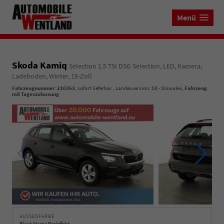
Menü
Skoda Kamiq
Selection 1.5 TSI DSG Selection, LED, Kamera,
Ladeboden, Winter, 16-Zoll
Fahrzeugnummer
:
210363
,
sofort lieferbar
, Landesversion: SK - Slowakei,
Fahrzeug
mit Tageszulassung
AUSSENFARBE
Black Magic Perleffekt