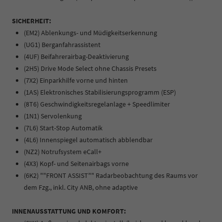
SICHERHEIT:
(EM2) Ablenkungs- und Müdigkeitserkennung
(UG1) Berganfahrassistent
(4UF) Beifahrerairbag-Deaktivierung
(2H5) Drive Mode Select ohne Chassis Presets
(7X2) Einparkhilfe vorne und hinten
(1AS) Elektronisches Stabilisierungsprogramm (ESP)
(8T6) Geschwindigkeitsregelanlage + Speedlimiter
(1N1) Servolenkung
(7L6) Start-Stop Automatik
(4L6) Innenspiegel automatisch abblendbar
(NZ2) Notrufsystem eCall+
(4X3) Kopf- und Seitenairbags vorne
(6K2) ""FRONT ASSIST"" Radarbeobachtung des Raums vor
dem Fzg., inkl. City ANB, ohne adaptive
INNENAUSSTATTUNG UND KOMFORT: