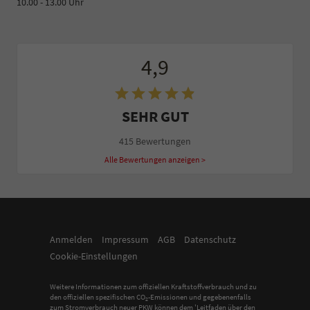
10.00 - 13.00 Uhr
4,9
SEHR GUT
415 Bewertungen
Alle Bewertungen anzeigen >
Anmelden
Impressum
AGB
Datenschutz
Cookie-Einstellungen
Weitere Informationen zum offiziellen Kraftstoffverbrauch und zu
den offiziellen spezifischen CO
-Emissionen und gegebenenfalls
2
zum Stromverbrauch neuer PKW können dem 'Leitfaden über den