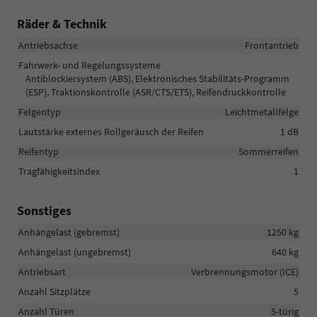
Räder & Technik
Antriebsachse
Frontantrieb
Fahrwerk- und Regelungssysteme
Antiblockiersystem (ABS), Elektronisches Stabilitäts-Programm
(ESP), Traktionskontrolle (ASR/CTS/ETS), Reifendruckkontrolle
Felgentyp
Leichtmetallfelge
Lautstärke externes Rollgeräusch der Reifen
1 dB
Reifentyp
Sommerreifen
Tragfähigkeitsindex
1
Sonstiges
Anhängelast (gebremst)
1250 kg
Anhängelast (ungebremst)
640 kg
Antriebsart
Verbrennungsmotor (ICE)
Anzahl Sitzplätze
5
Anzahl Türen
5-türig