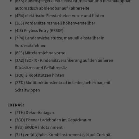
(6XK) Außenspiegel elektr. einstell-/heizbar und heranklappbar
automatisch abblendbar auf Fahrerseite
(4R4) elektrische Fensterheber vorne und hinten
(3L3) Vordersitze manuell höhenverstellbar
(4I3) Keyless Entry (KESSY)
(7P4) Lendenwirbelstütze, manuell einstellbar in
Vordersitzlehnen
(6E3) Mittelarmlehne vorne
(3A2) ISOFIX - Kindersitzverankerung auf den äußeren
Rücksitzen und Beifahrersitz
(3Q6) 3 Kopfstützen hinten
(2ZD) Multifunktionslenkrad in Leder, beheizbar, mit
Schaltwippen
EXTRAS:
(7TH) Dekor-Einlagen
(3GD) Ebener Ladeboden im Gepäckraum
(I8U) SKODA Infotainment
(7J1) volldigitales Kombiinstrument (virtual Cockpit)