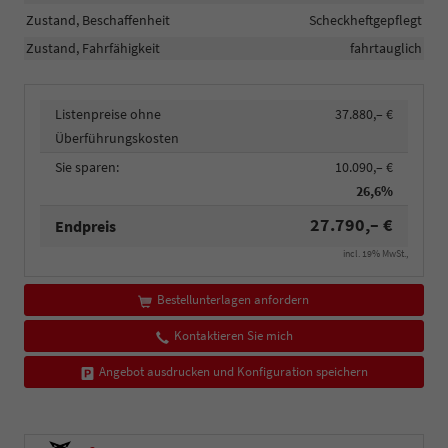
Zustand, Beschaffenheit
Scheckheftgepflegt
Zustand, Fahrfähigkeit
fahrtauglich
Listenpreise ohne
37.880,– €
Überführungskosten
Sie sparen:
10.090,– €
26,6%
27.790,– €
Endpreis
incl. 19% MwSt.,
Bestellunterlagen anfordern
Kontaktieren Sie mich
Angebot ausdrucken und Konfiguration speichern