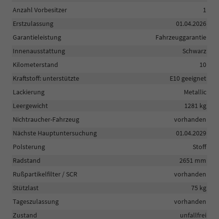
Anzahl Vorbesitzer
1
Erstzulassung
01.04.2026
Garantieleistung
Fahrzeuggarantie
Innenausstattung
Schwarz
Kilometerstand
10
Kraftstoff: unterstützte
E10 geeignet
Lackierung
Metallic
Leergewicht
1281 kg
Nichtraucher-Fahrzeug
vorhanden
Nächste Hauptuntersuchung
01.04.2029
Polsterung
Stoff
Radstand
2651 mm
Rußpartikelfilter / SCR
vorhanden
Stützlast
75 kg
Tageszulassung
vorhanden
Zustand
unfallfrei