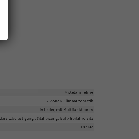
Mittelarmlehne
2-Zonen-Klimaautomatik
in Leder, mit Multifunktionen
ndersitzbefestigung), Sitzheizung, Isofix Beifahrersitz
Fahrer