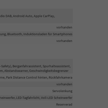
radio DAB, Android Auto, Apple CarPlay,
vorhanden
htung, Bluetooth, Induktionsladen für Smartphones
vorhanden
fety), Berganfahrassistent, Spurhalteassistent,
em, Abstandswarner, Geschwindigkeitsbegrenzer
rne, Park Distance Control hinten, Rückfahrkamera
vorhanden
Servolenkung
heinwerfer, LED-Tagfahrlicht, Voll-LED Scheinwerfer
Reserverad