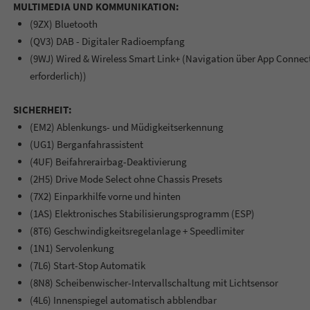
MULTIMEDIA UND KOMMUNIKATION:
(9ZX) Bluetooth
(QV3) DAB - Digitaler Radioempfang
(9WJ) Wired & Wireless Smart Link+ (Navigation über App Conne
erforderlich))
SICHERHEIT:
(EM2) Ablenkungs- und Müdigkeitserkennung
(UG1) Berganfahrassistent
(4UF) Beifahrerairbag-Deaktivierung
(2H5) Drive Mode Select ohne Chassis Presets
(7X2) Einparkhilfe vorne und hinten
(1AS) Elektronisches Stabilisierungsprogramm (ESP)
(8T6) Geschwindigkeitsregelanlage + Speedlimiter
(1N1) Servolenkung
(7L6) Start-Stop Automatik
(8N8) Scheibenwischer-Intervallschaltung mit Lichtsensor
(4L6) Innenspiegel automatisch abblendbar