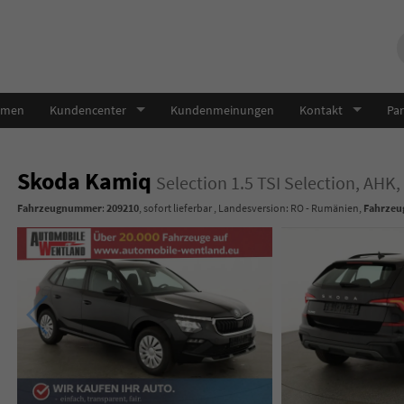
hmen
Kundencenter
Kundenmeinungen
Kontakt
Par
Skoda Kamiq
Selection 1.5 TSI Selection, AH
Fahrzeugnummer
:
209210
,
sofort lieferbar
, Landesversion: RO - Rumänien,
Fahrzeug