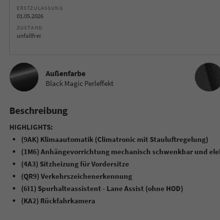
ERSTZULASSUNG
01.05.2026
ZUSTAND
unfallfrei
Innenau
Außenfarbe
Black Magic Perleffekt
Beschreibung
HIGHLIGHTS:
(9AK) Klimaautomatik (Climatronic mit Stauluftregelung)
(1M6) Anhängevorrichtung mechanisch schwenkbar und elek
(4A3) Sitzheizung für Vordersitze
(QR9) Verkehrszeichenerkennung
(6I1) Spurhalteassistent - Lane Assist (ohne HOD)
(KA2) Rückfahrkamera