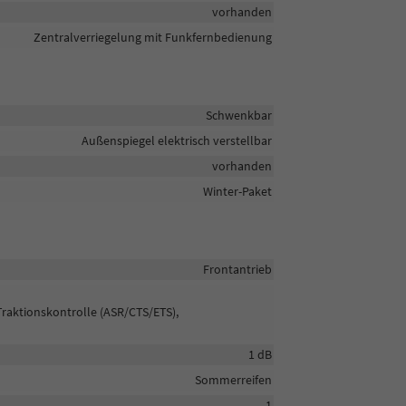
vorhanden
Zentralverriegelung mit Funkfernbedienung
Schwenkbar
Außenspiegel elektrisch verstellbar
vorhanden
Winter-Paket
Frontantrieb
Traktionskontrolle (ASR/CTS/ETS),
1 dB
Sommerreifen
1