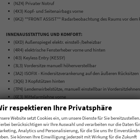
(NZ4) Privater Notruf
(4X3) Kopf- und Seitenairbags vorne
(6K2) ""FRONT ASSIST"" Radarbeobachtung des Raums vor dem Fzg
INNENAUSSTATTUNG UND KOMFORT:
(6XD) Außenspiegel elektr. einstell-/beheizbar
(4R4) elektrische Fensterheber vorne und hinten
(4I3) Keyless Entry (KESSY)
(3L3) Vordersitze manuell höhenverstellbar
(3A2) ISOFIX - Kindersitzverankerung auf den äußeren Rücksitzen 
(3Q6) 3 Kopfstützen hinten
(7P4) Lendenwirbelstütze, manuell einstellbar in Vordersitzlehnen
(6E3) Mittelarmlehne vorne
(2ZA) Multifunktionslenkrad
ir respektieren Ihre Privatsphäre
nsere Website setzt Cookies ein, um unsere Dienste für Sie bereitzustellen
EXTRAS:
ierbei berücksichtigen wir Ihre Auswahl und verarbeiten nur die Daten für
(7TH) Dekor-Einlagen
arketing, Analytics und Personalisierung, für die Sie uns Ihr Einverständn
(3GD) Ebener Ladeboden im Gepäckraum
eben. Sie können Ihre Einwilligung jederzeit mit Wirkung für die Zukunft