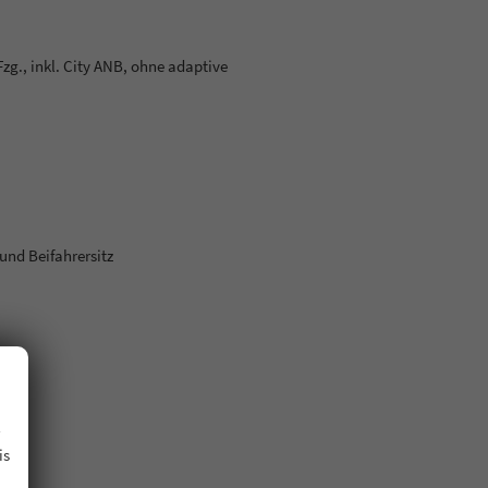
., inkl. City ANB, ohne adaptive
und Beifahrersitz
.
is