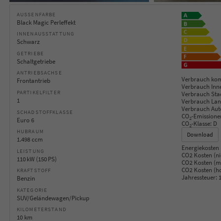
AUSSENFARBE
Black Magic Perleffekt
INNENAUSSTATTUNG
Schwarz
GETRIEBE
Schaltgetriebe
ANTRIEBSACHSE
Verbrauch kom
Frontantrieb
Verbrauch Inn
PARTIKELFILTER
Verbrauch Sta
1
Verbrauch Lan
Verbrauch Aut
SCHADSTOFFKLASSE
CO
-Emissione
2
Euro 6
CO
-Klasse:
D
2
HUBRAUM
Download
1.498 ccm
Energiekosten 
LEISTUNG
CO2 Kosten (ni
110 kW (150 PS)
CO2 Kosten (mi
CO2 Kosten (h
KRAFTSTOFF
Jahressteuer:
1
Benzin
KATEGORIE
SUV/Geländewagen/Pickup
KILOMETERSTAND
10 km