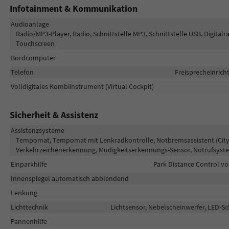
Infotainment & Kommunikation
Audioanlage
Radio/MP3-Player, Radio, Schnittstelle MP3, Schnittstelle USB, Digital
Touchscreen
Bordcomputer
Telefon
Freisprecheinric
Volldigitales Kombiinstrument (Virtual Cockpit)
Sicherheit & Assistenz
Assistenzsysteme
Tempomat, Tempomat mit Lenkradkontrolle, Notbremsassistent (City-Sa
Verkehrzeichenerkennung, Müdigkeitserkennungs-Sensor, Notrufsyst
Einparkhilfe
Park Distance Control vo
Innenspiegel automatisch abblendend
Lenkung
Lichttechnik
Lichtsensor, Nebelscheinwerfer, LED-Sc
Pannenhilfe