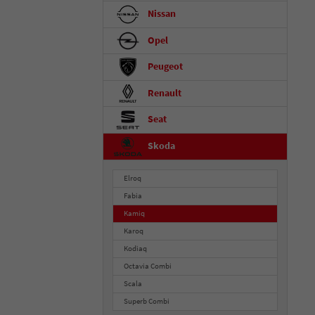
Nissan
Opel
Peugeot
Renault
Seat
Skoda
Elroq
Fabia
Kamiq
Karoq
Kodiaq
Octavia Combi
Scala
Superb Combi