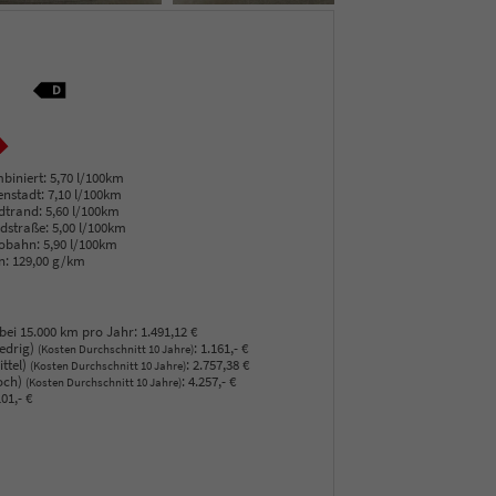
biniert:
5,70 l/100km
enstadt:
7,10 l/100km
dtrand:
5,60 l/100km
dstraße:
5,00 l/100km
obahn:
5,90 l/100km
n:
129,00 g/km
bei 15.000 km pro Jahr:
1.491,12 €
edrig)
:
1.161,- €
(Kosten Durchschnitt 10 Jahre)
ttel)
:
2.757,38 €
(Kosten Durchschnitt 10 Jahre)
och)
:
4.257,- €
(Kosten Durchschnitt 10 Jahre)
01,- €