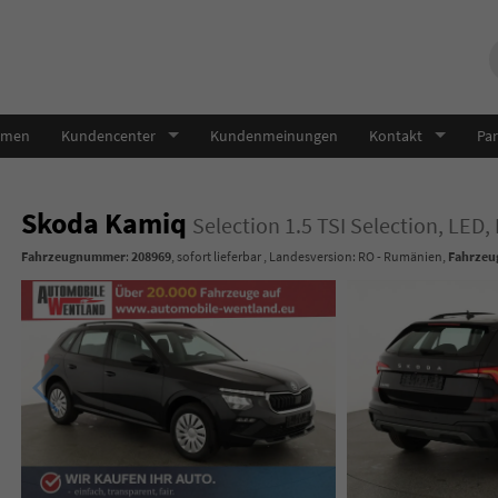
hmen
Kundencenter
Kundenmeinungen
Kontakt
Par
Skoda Kamiq
Selection 1.5 TSI Selection, LED
Fahrzeugnummer
:
208969
,
sofort lieferbar
, Landesversion: RO - Rumänien,
Fahrzeug