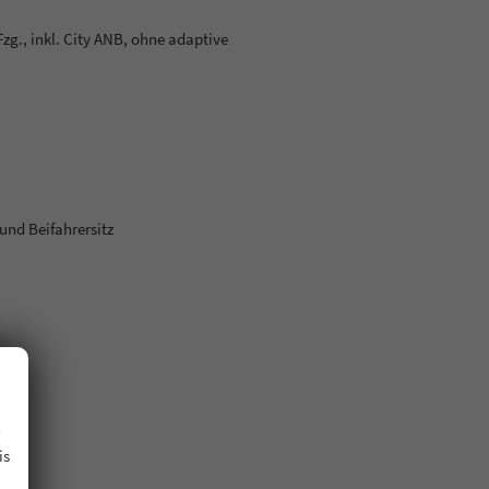
., inkl. City ANB, ohne adaptive
und Beifahrersitz
.
is