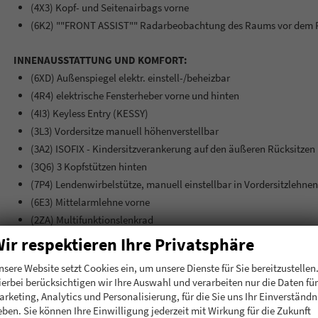
(4X3) Kopf- und Seitenairbags vorne
(6K2) ""FRONT ASSIST"" Radarbeobachtung des Raums vor dem Fzg
INNENAUSSTATTUNG UND KOMFORT:
(6XD) Außenspiegel elektr. einstell-/beheizbar
(4R4) elektrische Fensterheber vorne und hinten
(4I3) Keyless Entry (KESSY)
(3L3) Vordersitze manuell höhenverstellbar
(3A2) ISOFIX - Kindersitzverankerung auf den äußeren Rücksitzen 
(3Q6) 3 Kopfstützen hinten
(7P4) Lendenwirbelstütze, manuell einstellbar in Vordersitzlehnen
(6E3) Mittelarmlehne vorne
(2ZA) Multifunktionslenkrad
ir respektieren Ihre Privatsphäre
EXTRAS:
nsere Website setzt Cookies ein, um unsere Dienste für Sie bereitzustellen
(7TH) Dekor-Einlagen
ierbei berücksichtigen wir Ihre Auswahl und verarbeiten nur die Daten für
(3GD) Ebener Ladeboden im Gepäckraum
arketing, Analytics und Personalisierung, für die Sie uns Ihr Einverständn
(I8U) SKODA Infotainment
eben. Sie können Ihre Einwilligung jederzeit mit Wirkung für die Zukunft