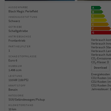
AUSSENFARBE
Black Magic Perleffekt
INNENAUSSTATTUNG
Schwarz
GETRIEBE
Schaltgetriebe
ANTRIEBSACHSE
Verbrauch kom
Frontantrieb
Verbrauch Inn
PARTIKELFILTER
Verbrauch Sta
1
Verbrauch Lan
Verbrauch Aut
SCHADSTOFFKLASSE
CO
-Emissione
2
Euro 6
CO
-Klasse:
D
2
HUBRAUM
Download
1.498 ccm
Energiekosten 
LEISTUNG
CO2 Kosten (ni
110 kW (150 PS)
CO2 Kosten (mi
CO2 Kosten (h
KRAFTSTOFF
Jahressteuer:
1
Benzin
KATEGORIE
SUV/Geländewagen/Pickup
KILOMETERSTAND
10 km