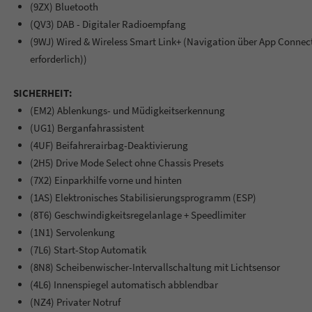
(9ZX) Bluetooth
(QV3) DAB - Digitaler Radioempfang
(9WJ) Wired & Wireless Smart Link+ (Navigation über App Conne
erforderlich))
SICHERHEIT:
(EM2) Ablenkungs- und Müdigkeitserkennung
(UG1) Berganfahrassistent
(4UF) Beifahrerairbag-Deaktivierung
(2H5) Drive Mode Select ohne Chassis Presets
(7X2) Einparkhilfe vorne und hinten
(1AS) Elektronisches Stabilisierungsprogramm (ESP)
(8T6) Geschwindigkeitsregelanlage + Speedlimiter
(1N1) Servolenkung
(7L6) Start-Stop Automatik
(8N8) Scheibenwischer-Intervallschaltung mit Lichtsensor
(4L6) Innenspiegel automatisch abblendbar
(NZ4) Privater Notruf