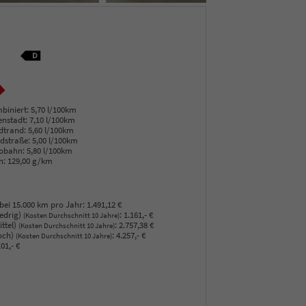
biniert:
5,70 l/100km
enstadt:
7,10 l/100km
dtrand:
5,60 l/100km
dstraße:
5,00 l/100km
obahn:
5,80 l/100km
n:
129,00 g/km
bei 15.000 km pro Jahr:
1.491,12 €
edrig)
:
1.161,- €
(Kosten Durchschnitt 10 Jahre)
ttel)
:
2.757,38 €
(Kosten Durchschnitt 10 Jahre)
och)
:
4.257,- €
(Kosten Durchschnitt 10 Jahre)
01,- €