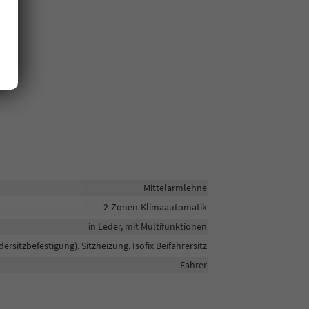
Mittelarmlehne
2-Zonen-Klimaautomatik
in Leder, mit Multifunktionen
ndersitzbefestigung), Sitzheizung, Isofix Beifahrersitz
Fahrer