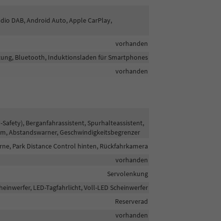
radio DAB, Android Auto, Apple CarPlay,
vorhanden
htung, Bluetooth, Induktionsladen für Smartphones
vorhanden
fety), Berganfahrassistent, Spurhalteassistent,
em, Abstandswarner, Geschwindigkeitsbegrenzer
rne, Park Distance Control hinten, Rückfahrkamera
vorhanden
Servolenkung
heinwerfer, LED-Tagfahrlicht, Voll-LED Scheinwerfer
Reserverad
vorhanden