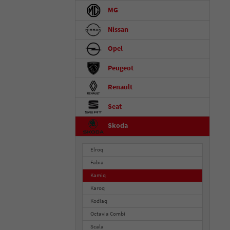
MG
Nissan
Opel
Peugeot
Renault
Seat
Skoda
Elroq
Fabia
Kamiq
Karoq
Kodiaq
Octavia Combi
Scala