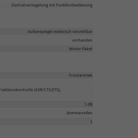
Zentralverriegelung mit Funkfernbedienung
Außenspiegel elektrisch verstellbar
vorhanden
Winter-Paket
Frontantrieb
Traktionskontrolle (ASR/CTS/ETS),
1 dB
Sommerreifen
1