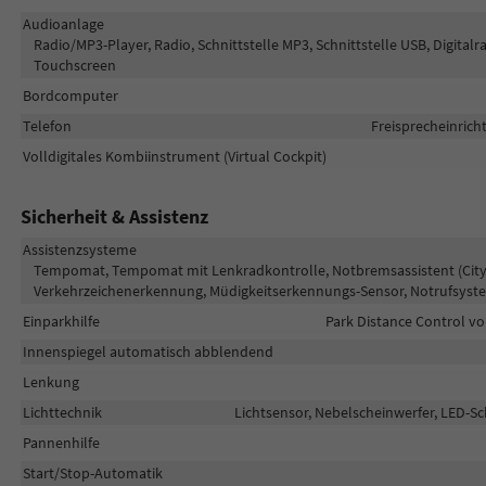
Audioanlage
Radio/MP3-Player, Radio, Schnittstelle MP3, Schnittstelle USB, Digital
Touchscreen
Bordcomputer
Telefon
Freisprecheinric
Volldigitales Kombiinstrument (Virtual Cockpit)
Sicherheit & Assistenz
Assistenzsysteme
Tempomat, Tempomat mit Lenkradkontrolle, Notbremsassistent (City-Sa
Verkehrzeichenerkennung, Müdigkeitserkennungs-Sensor, Notrufsyst
Einparkhilfe
Park Distance Control vo
Innenspiegel automatisch abblendend
Lenkung
Lichttechnik
Lichtsensor, Nebelscheinwerfer, LED-Sc
Pannenhilfe
Start/Stop-Automatik