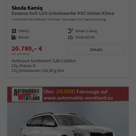
Skoda Kamiq
Essence Voll-LED-Scheinwerfer PDC hinten Klima
unverbindliche Lieferzeit:
6 Monate
Neuwagen mit Tageszulassung
Fahrzeugnummer
196911
Getriebe
Schalt. 5-Gang
Kraftstoff
Benzin
Leistung
70 kW (95 PS)
20.780,– €
Details
incl. 19% MwSt.
Verbrauch kombiniert:
5,80 l/100km
CO
-Klasse:
D
2
CO
-Emissionen:
132,00 g/km
2