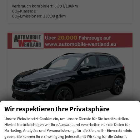
Verbrauch kombiniert:
5,80 l/100km
CO
-Klasse:
D
2
CO
-Emissionen:
130,00 g/km
2
Wir respektieren Ihre Privatsphäre
Unsere Website setzt Cookies ein, um unsere Dienste für Sie bereitzustellen.
Hierbei berücksichtigen wir Ihre Auswahl und verarbeiten nur die Daten für
Marketing, Analytics und Personalisierung, für die Sie uns Ihr Einverständnis
Skoda Kamiq
geben. Sie können Ihre Einwilligung jederzeit mit Wirkung für die Zukunft