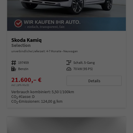
Skoda Kamiq
Selection
unverbindliche Lieferzeit: 4-7 Monate
Neuwagen
Fahrzeugnummer
197459
Getriebe
Schalt. 5-Gang
Kraftstoff
Benzin
Leistung
70 kW (95 PS)
21.600,– €
Details
incl. 19% MwSt.
Verbrauch kombiniert:
5,50 l/100km
CO
-Klasse:
D
2
CO
-Emissionen:
124,00 g/km
2