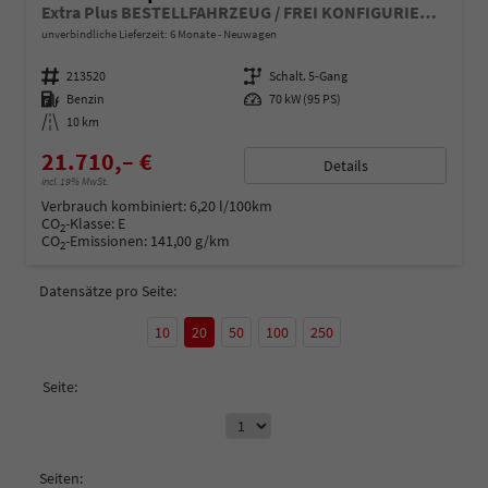
Extra Plus BESTELLFAHRZEUG / FREI KONFIGURIERBAR
unverbindliche Lieferzeit:
6 Monate
Neuwagen
Fahrzeugnummer
213520
Getriebe
Schalt. 5-Gang
Kraftstoff
Benzin
Leistung
70 kW (95 PS)
Kilometerstand
10 km
21.710,– €
Details
incl. 19% MwSt.
Verbrauch kombiniert:
6,20 l/100km
CO
-Klasse:
E
2
CO
-Emissionen:
141,00 g/km
2
Datensätze pro Seite:
10
20
50
100
250
Seite:
Seiten: