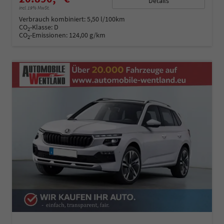
Details
incl. 19% MwSt.
Verbrauch kombiniert:
5,50 l/100km
CO
-Klasse:
D
2
CO
-Emissionen:
124,00 g/km
2