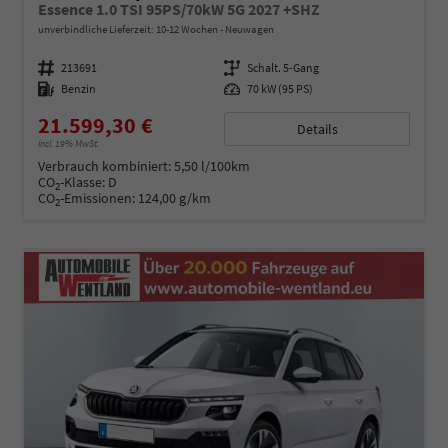
Essence 1.0 TSI 95PS/70kW 5G 2027 +SHZ
unverbindliche Lieferzeit: 10-12 Wochen
Neuwagen
Fahrzeugnummer
213691
Getriebe
Schalt. 5-Gang
Kraftstoff
Benzin
Leistung
70 kW (95 PS)
21.599,30 €
Details
incl. 19% MwSt.
Verbrauch kombiniert:
5,50 l/100km
CO
-Klasse:
D
2
CO
-Emissionen:
124,00 g/km
2