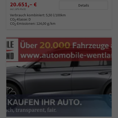
20.651,– €
Details
incl. 19% MwSt.
Verbrauch kombiniert:
5,50 l/100km
CO
-Klasse:
D
2
CO
-Emissionen:
124,00 g/km
2