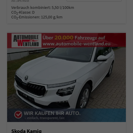
incl. 19% MwSt.
Verbrauch kombiniert:
5,50 l/100km
CO
-Klasse:
D
2
CO
-Emissionen:
125,00 g/km
2
Skoda Kamiq