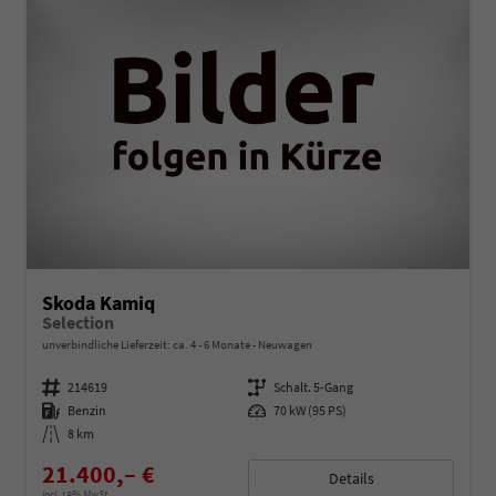
Skoda Kamiq
Selection
unverbindliche Lieferzeit: ca. 4 - 6 Monate
Neuwagen
Fahrzeugnummer
214619
Getriebe
Schalt. 5-Gang
Kraftstoff
Benzin
Leistung
70 kW (95 PS)
Kilometerstand
8 km
21.400,– €
Details
incl. 19% MwSt.