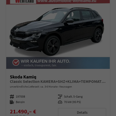
Skoda Kamiq
Classic Selection KAMERA+SHZ+KLIMA+TEMPOMAT+LED+16" LM
unverbindliche Lieferzeit: ca. 3-6 Monate
Neuwagen
Fahrzeugnummer
197008
Getriebe
Schalt. 5-Gang
Kraftstoff
Benzin
Leistung
70 kW (95 PS)
21.490,– €
Details