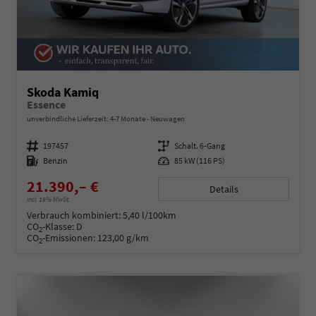
Skoda Kamiq
Essence
unverbindliche Lieferzeit: 4-7 Monate
Neuwagen
Fahrzeugnummer
197457
Getriebe
Schalt. 6-Gang
Kraftstoff
Benzin
Leistung
85 kW (116 PS)
21.390,– €
Details
incl. 19% MwSt.
Verbrauch kombiniert:
5,40 l/100km
CO
-Klasse:
D
2
CO
-Emissionen:
123,00 g/km
2