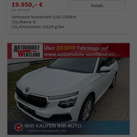
19.950,– €
Details
incl. 19% MwSt.
Verbrauch kombiniert:
5,50 l/100km
CO
-Klasse:
D
2
CO
-Emissionen:
124,00 g/km
2