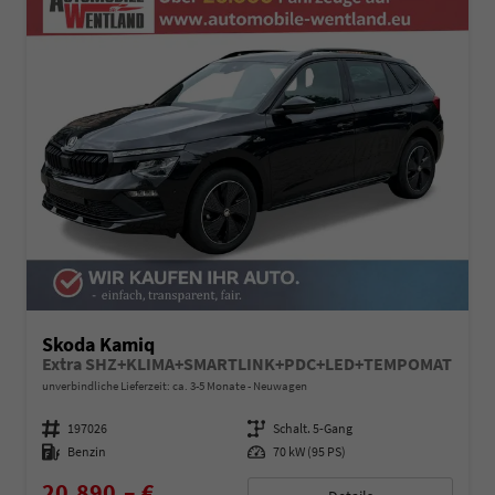
Skoda Kamiq
Extra SHZ+KLIMA+SMARTLINK+PDC+LED+TEMPOMAT
unverbindliche Lieferzeit: ca. 3-5 Monate
Neuwagen
Fahrzeugnummer
197026
Getriebe
Schalt. 5-Gang
Kraftstoff
Benzin
Leistung
70 kW (95 PS)
20.890,– €