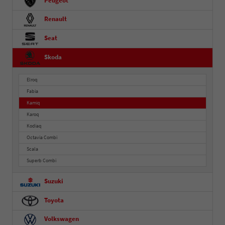
Peugeot
Renault
Seat
Skoda
Elroq
Fabia
Kamiq
Karoq
Kodiaq
Octavia Combi
Scala
Superb Combi
Suzuki
Toyota
Volkswagen