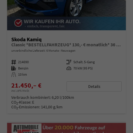
Skoda Kamiq
Classic *BESTELLFAHRZEUG* 130,- € monatlich* 36 Monate* Ohne Kilometerbegrenzung*
unverbindliche Lieferzeit:
6 Monate
Neuwagen
Fahrzeugnummer
214690
Getriebe
Schalt. 5-Gang
Kraftstoff
Benzin
Leistung
70 kW (95 PS)
Kilometerstand
10 km
21.450,– €
Details
incl. 19% MwSt.
Verbrauch kombiniert:
6,20 l/100km
CO
-Klasse:
E
2
CO
-Emissionen:
141,00 g/km
2