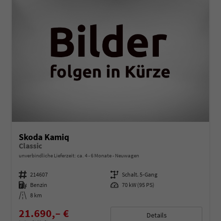
Skoda Kamiq
Classic
unverbindliche Lieferzeit: ca. 4 - 6 Monate
Neuwagen
Fahrzeugnummer
214607
Getriebe
Schalt. 5-Gang
Kraftstoff
Benzin
Leistung
70 kW (95 PS)
Kilometerstand
8 km
21.690,– €
Details