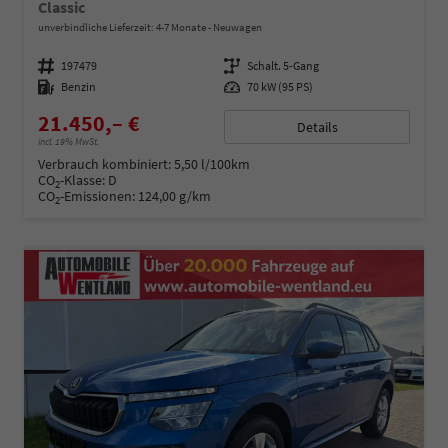
Classic
unverbindliche Lieferzeit: 4-7 Monate
Neuwagen
Fahrzeugnummer
197479
Getriebe
Schalt. 5-Gang
Kraftstoff
Benzin
Leistung
70 kW (95 PS)
21.450,– €
Details
incl. 19% MwSt.
Verbrauch kombiniert:
5,50 l/100km
CO
-Klasse:
D
2
CO
-Emissionen:
124,00 g/km
2