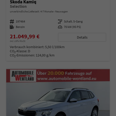
Skoda Kamiq
Selection
unverbindliche Lieferzeit: 4-7 Monate
Neuwagen
Fahrzeugnummer
197464
Getriebe
Schalt. 5-Gang
Kraftstoff
Benzin
Leistung
70 kW (95 PS)
21.049,99 €
Details
incl. 19% MwSt.
Verbrauch kombiniert:
5,50 l/100km
CO
-Klasse:
D
2
CO
-Emissionen:
124,00 g/km
2