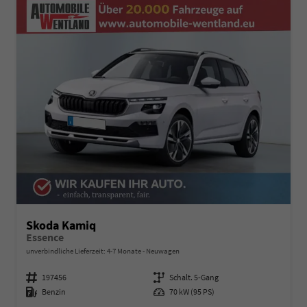
Skoda Kamiq
Essence
unverbindliche Lieferzeit: 4-7 Monate
Neuwagen
Fahrzeugnummer
197456
Getriebe
Schalt. 5-Gang
Kraftstoff
Benzin
Leistung
70 kW (95 PS)