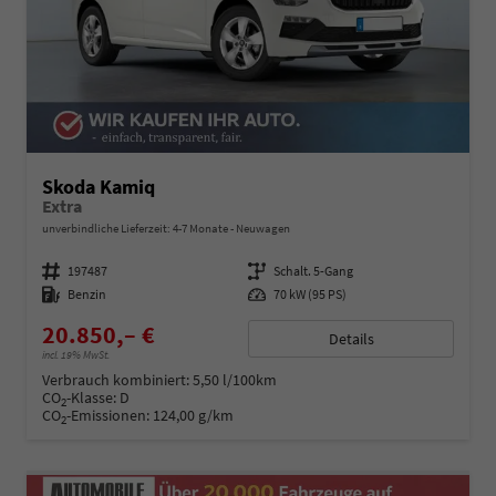
Skoda Kamiq
Extra
unverbindliche Lieferzeit: 4-7 Monate
Neuwagen
Fahrzeugnummer
197487
Getriebe
Schalt. 5-Gang
Kraftstoff
Benzin
Leistung
70 kW (95 PS)
20.850,– €
Details
incl. 19% MwSt.
Verbrauch kombiniert:
5,50 l/100km
CO
-Klasse:
D
2
CO
-Emissionen:
124,00 g/km
2