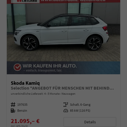
Skoda Kamiq
Selection *ANGEBOT FÜR MENSCHEN MIT BEHINDERUNG AB 50%! 1.0 TSI 115PS, Klimaanlage, Sitzheizung, Parksensoren hinten, LED-Scheinwerfer, Tempomat, Infotainment 8", Virtual Cockpit Nebelscheinwerfer, Dachreling
unverbindliche Lieferzeit: 4 - 5 Monate
Neuwagen
Fahrzeugnummer
197635
Getriebe
Schalt. 6-Gang
Kraftstoff
Benzin
Leistung
85 kW (116 PS)
21.095,– €
Details
incl. 19% MwSt.