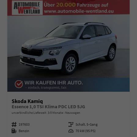
Skoda Kamiq
Essence 1,0 TSI Klima PDC LED 5JG
unverbindliche Lieferzeit: 3-5 Monate
Neuwagen
Fahrzeugnummer
197603
Getriebe
Schalt. 5-Gang
Kraftstoff
Benzin
Leistung
70 kW (95 PS)