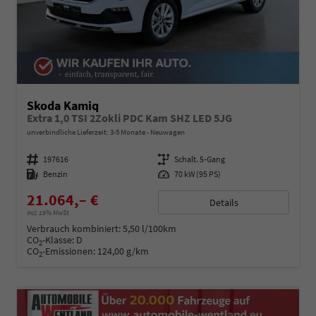
Skoda Kamiq
Extra 1,0 TSI 2Zokli PDC Kam SHZ LED 5JG
unverbindliche Lieferzeit: 3-5 Monate
Neuwagen
Fahrzeugnummer
197616
Getriebe
Schalt. 5-Gang
Kraftstoff
Benzin
Leistung
70 kW (95 PS)
21.064,– €
Details
incl. 19% MwSt.
Verbrauch kombiniert:
5,50 l/100km
CO
-Klasse:
D
2
CO
-Emissionen:
124,00 g/km
2