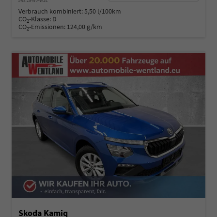
incl. 19% MwSt.
Verbrauch kombiniert:
5,50 l/100km
CO
-Klasse:
D
2
CO
-Emissionen:
124,00 g/km
2
Skoda Kamiq