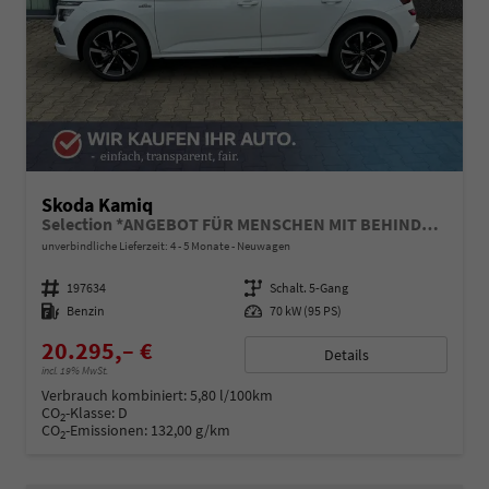
Skoda Kamiq
Selection *ANGEBOT FÜR MENSCHEN MIT BEHINDERUNG AB 50%! 1.0 TSI 95PS, Klimaanlage, Sitzheizung, Parksensoren hinten, LED-Scheinwerfer, Tempomat, Infotainment 8", Virtual Cockpit Nebelscheinwerfer, Dachreling
unverbindliche Lieferzeit: 4 - 5 Monate
Neuwagen
Fahrzeugnummer
197634
Getriebe
Schalt. 5-Gang
Kraftstoff
Benzin
Leistung
70 kW (95 PS)
20.295,– €
Details
incl. 19% MwSt.
Verbrauch kombiniert:
5,80 l/100km
CO
-Klasse:
D
2
CO
-Emissionen:
132,00 g/km
2