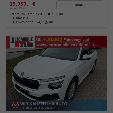
19.950,– €
Details
incl. 19% MwSt.
Verbrauch kombiniert:
5,50 l/100km
CO
-Klasse:
D
2
CO
-Emissionen:
124,00 g/km
2