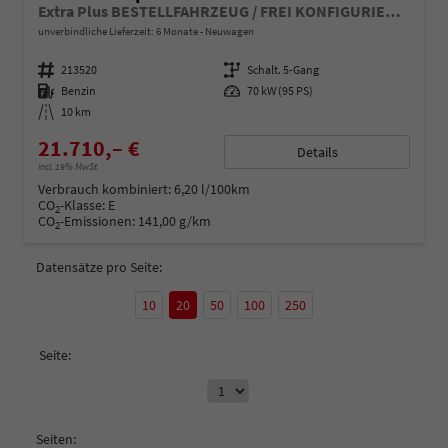
Extra Plus BESTELLFAHRZEUG / FREI KONFIGURIERBAR
unverbindliche Lieferzeit:
6 Monate
Neuwagen
Fahrzeugnummer
213520
Getriebe
Schalt. 5-Gang
Kraftstoff
Benzin
Leistung
70 kW (95 PS)
Kilometerstand
10 km
21.710,– €
Details
incl. 19% MwSt.
Verbrauch kombiniert:
6,20 l/100km
CO
-Klasse:
E
2
CO
-Emissionen:
141,00 g/km
2
Datensätze pro Seite:
10
20
50
100
250
Seite:
Seiten: