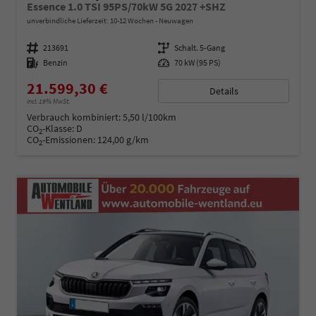
Essence 1.0 TSI 95PS/70kW 5G 2027 +SHZ
unverbindliche Lieferzeit: 10-12 Wochen
Neuwagen
Fahrzeugnummer
213691
Getriebe
Schalt. 5-Gang
Kraftstoff
Benzin
Leistung
70 kW (95 PS)
21.599,30 €
Details
incl. 19% MwSt.
Verbrauch kombiniert:
5,50 l/100km
CO
-Klasse:
D
2
CO
-Emissionen:
124,00 g/km
2