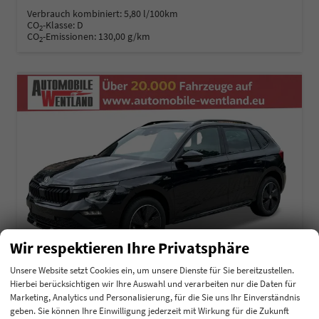
Verbrauch kombiniert:
5,80 l/100km
CO
-Klasse:
D
2
CO
-Emissionen:
130,00 g/km
2
Wir respektieren Ihre Privatsphäre
Unsere Website setzt Cookies ein, um unsere Dienste für Sie bereitzustellen.
Hierbei berücksichtigen wir Ihre Auswahl und verarbeiten nur die Daten für
Marketing, Analytics und Personalisierung, für die Sie uns Ihr Einverständnis
Skoda Kamiq
geben. Sie können Ihre Einwilligung jederzeit mit Wirkung für die Zukunft