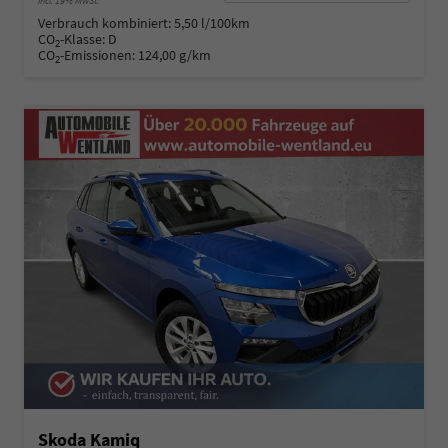
incl. 19% MwSt.
Verbrauch kombiniert:
5,50 l/100km
CO
-Klasse:
D
2
CO
-Emissionen:
124,00 g/km
2
Skoda Kamiq