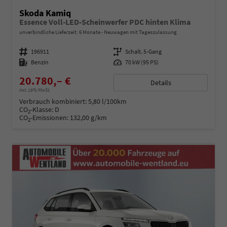
Skoda Kamiq
Essence Voll-LED-Scheinwerfer PDC hinten Klima
unverbindliche Lieferzeit:
6 Monate
Neuwagen mit Tageszulassung
Fahrzeugnummer
196911
Getriebe
Schalt. 5-Gang
Kraftstoff
Benzin
Leistung
70 kW (95 PS)
20.780,– €
Details
incl. 19% MwSt.
Verbrauch kombiniert:
5,80 l/100km
CO
-Klasse:
D
2
CO
-Emissionen:
132,00 g/km
2