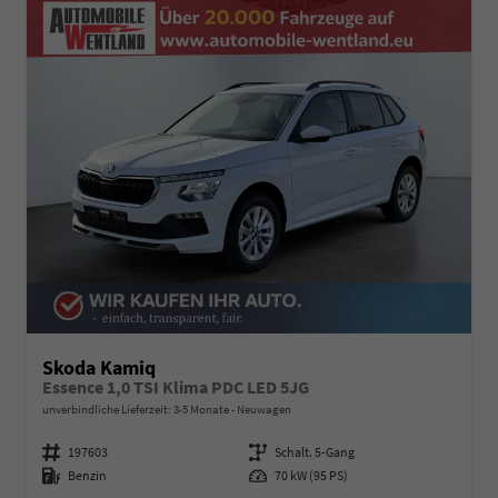
Skoda Kamiq
Essence 1,0 TSI Klima PDC LED 5JG
unverbindliche Lieferzeit: 3-5 Monate
Neuwagen
Fahrzeugnummer
197603
Getriebe
Schalt. 5-Gang
Kraftstoff
Benzin
Leistung
70 kW (95 PS)