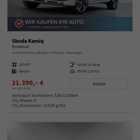
Skoda Kamiq
Essence
unverbindliche Lieferzeit: 4-7 Monate
Neuwagen
Fahrzeugnummer
197457
Getriebe
Schalt. 6-Gang
Kraftstoff
Benzin
Leistung
85 kW (116 PS)
21.390,– €
Details
incl. 19% MwSt.
Verbrauch kombiniert:
5,40 l/100km
CO
-Klasse:
D
2
CO
-Emissionen:
123,00 g/km
2