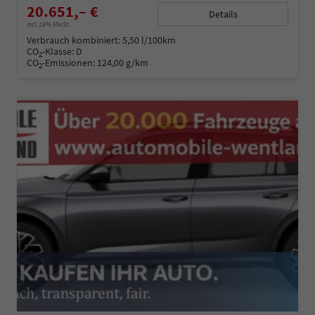
20.651,– €
Details
incl. 19% MwSt.
Verbrauch kombiniert:
5,50 l/100km
CO
-Klasse:
D
2
CO
-Emissionen:
124,00 g/km
2