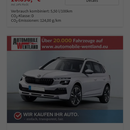
Details
incl. 19% MwSt.
Verbrauch kombiniert:
5,50 l/100km
CO
-Klasse:
D
2
CO
-Emissionen:
124,00 g/km
2