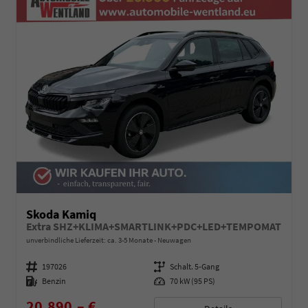
Skoda Kamiq
Extra SHZ+KLIMA+SMARTLINK+PDC+LED+TEMPOMAT
unverbindliche Lieferzeit: ca. 3-5 Monate
Neuwagen
Fahrzeugnummer
197026
Getriebe
Schalt. 5-Gang
Kraftstoff
Benzin
Leistung
70 kW (95 PS)
20.890,– €