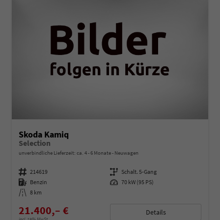
Skoda Kamiq
Selection
unverbindliche Lieferzeit: ca. 4 - 6 Monate
Neuwagen
Fahrzeugnummer
214619
Getriebe
Schalt. 5-Gang
Kraftstoff
Benzin
Leistung
70 kW (95 PS)
Kilometerstand
8 km
21.400,– €
Details
incl. 19% MwSt.