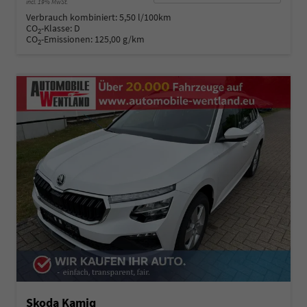
incl. 19% MwSt.
Verbrauch kombiniert:
5,50 l/100km
CO
-Klasse:
D
2
CO
-Emissionen:
125,00 g/km
2
Skoda Kamiq