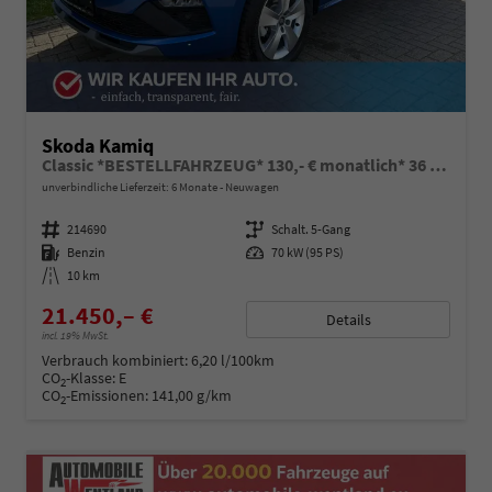
Skoda Kamiq
Classic *BESTELLFAHRZEUG* 130,- € monatlich* 36 Monate* Ohne Kilometerbegrenzung*
unverbindliche Lieferzeit:
6 Monate
Neuwagen
Fahrzeugnummer
214690
Getriebe
Schalt. 5-Gang
Kraftstoff
Benzin
Leistung
70 kW (95 PS)
Kilometerstand
10 km
21.450,– €
Details
incl. 19% MwSt.
Verbrauch kombiniert:
6,20 l/100km
CO
-Klasse:
E
2
CO
-Emissionen:
141,00 g/km
2