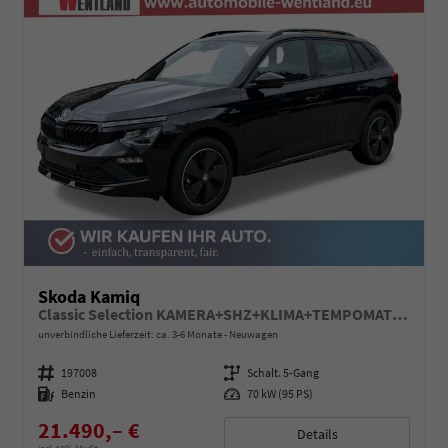
Skoda Kamiq
Classic Selection KAMERA+SHZ+KLIMA+TEMPOMAT+LED+16" LM
unverbindliche Lieferzeit: ca. 3-6 Monate
Neuwagen
Fahrzeugnummer
197008
Getriebe
Schalt. 5-Gang
Kraftstoff
Benzin
Leistung
70 kW (95 PS)
21.490,– €
Details