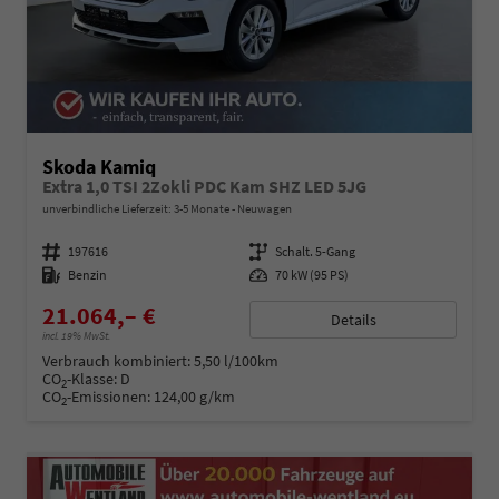
Skoda Kamiq
Extra 1,0 TSI 2Zokli PDC Kam SHZ LED 5JG
unverbindliche Lieferzeit: 3-5 Monate
Neuwagen
Fahrzeugnummer
197616
Getriebe
Schalt. 5-Gang
Kraftstoff
Benzin
Leistung
70 kW (95 PS)
21.064,– €
Details
incl. 19% MwSt.
Verbrauch kombiniert:
5,50 l/100km
CO
-Klasse:
D
2
CO
-Emissionen:
124,00 g/km
2