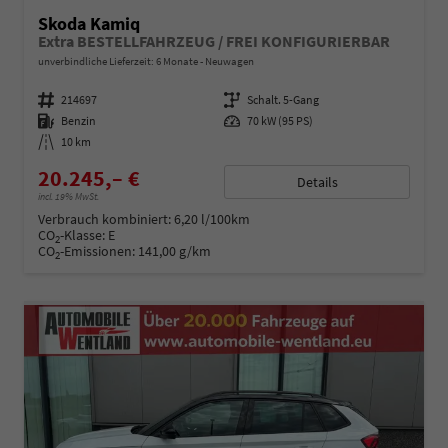
Skoda Kamiq
Extra BESTELLFAHRZEUG / FREI KONFIGURIERBAR
unverbindliche Lieferzeit:
6 Monate
Neuwagen
Fahrzeugnummer
214697
Getriebe
Schalt. 5-Gang
Kraftstoff
Benzin
Leistung
70 kW (95 PS)
Kilometerstand
10 km
20.245,– €
Details
incl. 19% MwSt.
Verbrauch kombiniert:
6,20 l/100km
CO
-Klasse:
E
2
CO
-Emissionen:
141,00 g/km
2