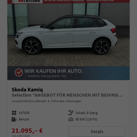
Skoda Kamiq
Selection *ANGEBOT FÜR MENSCHEN MIT BEHINDERUNG AB 50%! 1.0 TSI 115PS, Klimaanlage, Sitzheizung, Parksensoren hinten, LED-Scheinwerfer, Tempomat, Infotainment 8", Virtual Cockpit Nebelscheinwerfer, Dachreling
unverbindliche Lieferzeit: 4 - 5 Monate
Neuwagen
Fahrzeugnummer
197635
Getriebe
Schalt. 6-Gang
Kraftstoff
Benzin
Leistung
85 kW (116 PS)
21.095,– €
Details
incl. 19% MwSt.