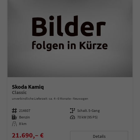
Skoda Kamiq
Classic
unverbindliche Lieferzeit: ca. 4 - 6 Monate
Neuwagen
Fahrzeugnummer
214607
Getriebe
Schalt. 5-Gang
Kraftstoff
Benzin
Leistung
70 kW (95 PS)
Kilometerstand
8 km
21.690,– €
Details