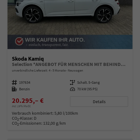
Skoda Kamiq
Selection *ANGEBOT FÜR MENSCHEN MIT BEHINDERUNG AB 50%! 1.0 TSI 95PS, Klimaanlage, Sitzheizung, Parksensoren hinten, LED-Scheinwerfer, Tempomat, Infotainment 8", Virtual Cockpit Nebelscheinwerfer, Dachreling
unverbindliche Lieferzeit: 4 - 5 Monate
Neuwagen
Fahrzeugnummer
197634
Getriebe
Schalt. 5-Gang
Kraftstoff
Benzin
Leistung
70 kW (95 PS)
20.295,– €
Details
incl. 19% MwSt.
Verbrauch kombiniert:
5,80 l/100km
CO
-Klasse:
D
2
CO
-Emissionen:
132,00 g/km
2