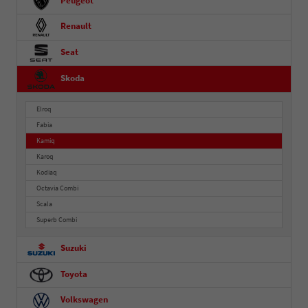
Peugeot
Renault
Seat
Skoda
Elroq
Fabia
Kamiq
Karoq
Kodiaq
Octavia Combi
Scala
Superb Combi
Suzuki
Toyota
Volkswagen