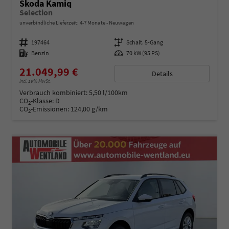
Skoda Kamiq
Selection
unverbindliche Lieferzeit: 4-7 Monate
Neuwagen
Fahrzeugnummer
197464
Getriebe
Schalt. 5-Gang
Kraftstoff
Benzin
Leistung
70 kW (95 PS)
21.049,99 €
Details
incl. 19% MwSt.
Verbrauch kombiniert:
5,50 l/100km
CO
-Klasse:
D
2
CO
-Emissionen:
124,00 g/km
2