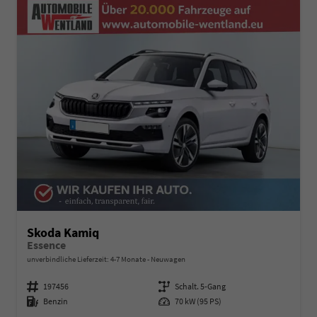
Skoda Kamiq
Essence
unverbindliche Lieferzeit: 4-7 Monate
Neuwagen
Fahrzeugnummer
197456
Getriebe
Schalt. 5-Gang
Kraftstoff
Benzin
Leistung
70 kW (95 PS)