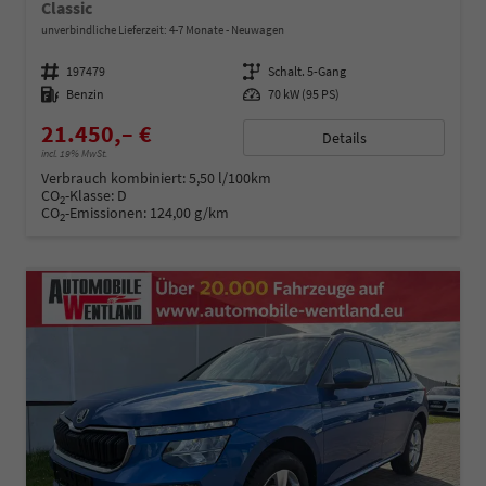
Classic
unverbindliche Lieferzeit: 4-7 Monate
Neuwagen
Fahrzeugnummer
197479
Getriebe
Schalt. 5-Gang
Kraftstoff
Benzin
Leistung
70 kW (95 PS)
21.450,– €
Details
incl. 19% MwSt.
Verbrauch kombiniert:
5,50 l/100km
CO
-Klasse:
D
2
CO
-Emissionen:
124,00 g/km
2