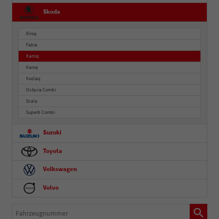
Skoda
Elroq
Fabia
Kamiq
Karoq
Kodiaq
Octavia Combi
Scala
Superb Combi
Suzuki
Toyota
Volkswagen
Volvo
Fahrzeugnummer