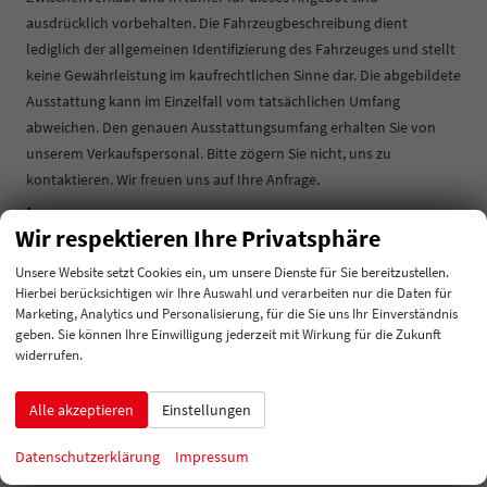
ausdrücklich vorbehalten. Die Fahrzeugbeschreibung dient
lediglich der allgemeinen Identifizierung des Fahrzeuges und stellt
keine Gewährleistung im kaufrechtlichen Sinne dar. Die abgebildete
Ausstattung kann im Einzelfall vom tatsächlichen Umfang
abweichen. Den genauen Ausstattungsumfang erhalten Sie von
unserem Verkaufspersonal. Bitte zögern Sie nicht, uns zu
kontaktieren. Wir freuen uns auf Ihre Anfrage.
Innen
Wir respektieren Ihre Privatsphäre
Klimatisierung
2-Zonen-Klimaautomatik
Unsere Website setzt Cookies ein, um unsere Dienste für Sie bereitzustellen.
Lenkrad
in Leder, höhenverstellbar, mit Multifunktionen
Hierbei berücksichtigen wir Ihre Auswahl und verarbeiten nur die Daten für
Sitze
Marketing, Analytics und Personalisierung, für die Sie uns Ihr Einverständnis
Isofix (Kindersitzbefestigung), Rücksitzbank hinten geteilt,
geben. Sie können Ihre Einwilligung jederzeit mit Wirkung für die Zukunft
Sitzheizung, Isofix Beifahrersitz
widerrufen.
Sitze: Lordosenstütze
Fahrer
Alle akzeptieren
Einstellungen
Infotainment & Kommunikation
Datenschutzerklärung
Impressum
Audioanlage