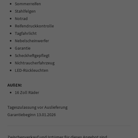
Sommerreifen
Stahlfelgen
Notrad
Reifendruckkontrolle
Tagfahrlicht
Nebelscheinwerfer
Garantie
Scheckheftgepflegt
Nichtraucherfahrzeug
LED-Rückleuchten
AUßEN:
16 Zoll Räder
Tageszulassung vor Auslieferung
Garantiebeginn 13.01.2026
Zwischenverkauf und Irrtümer für dieses Angebot sind