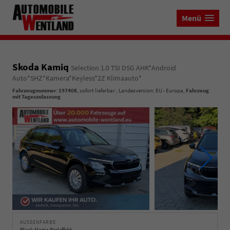
Menü
Skoda Kamiq
Selection 1.0 TSI DSG AHK*Android
Auto*SHZ*Kamera*Keyless*2Z Klimaauto*
Fahrzeugnummer
:
197408
,
sofort lieferbar
, Landesversion: EU - Europa,
Fahrzeug
mit Tageszulassung
AUSSENFARBE
Black-Magic Perleffekt