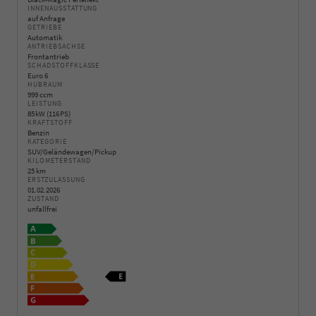
INNENAUSSTATTUNG
auf Anfrage
GETRIEBE
Automatik
ANTRIEBSACHSE
Frontantrieb
SCHADSTOFFKLASSE
Euro 6
HUBRAUM
999 ccm
LEISTUNG
85 kW (116 PS)
KRAFTSTOFF
Benzin
KATEGORIE
SUV/Geländewagen/Pickup
KILOMETERSTAND
25 km
ERSTZULASSUNG
01.02.2026
ZUSTAND
unfallfrei