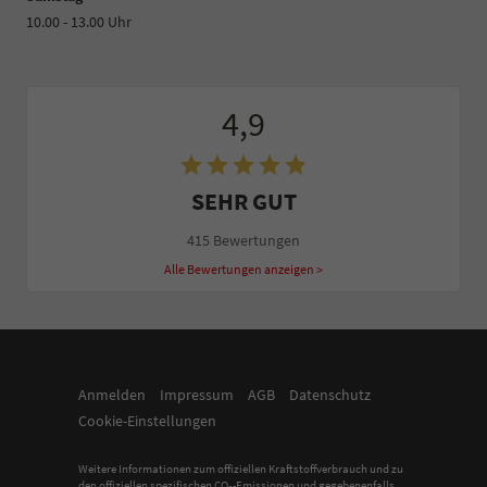
10.00 - 13.00 Uhr
4,9
SEHR GUT
415 Bewertungen
Alle Bewertungen anzeigen >
Anmelden
Impressum
AGB
Datenschutz
Cookie-Einstellungen
Weitere Informationen zum offiziellen Kraftstoffverbrauch und zu
den offiziellen spezifischen CO
-Emissionen und gegebenenfalls