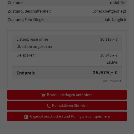
Zustand
unfallfrei
Zustand, Beschaffenheit
Scheckheftgepflegt
Zustand, Fahrfähigkeit
fahrtauglich
Listenpreise ohne
36.319,– €
Überführungskosten
Sie sparen:
10.340,– €
28,5%
25.979,– €
Endpreis
incl. 19% MwSt.,
Bestellunterlagen anfordern
Kontaktieren Sie mich
Angebot ausdrucken und Konfiguration speichern