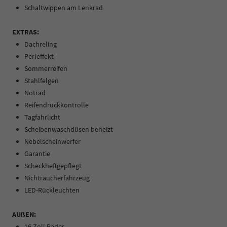
Schaltwippen am Lenkrad
EXTRAS:
Dachreling
Perleffekt
Sommerreifen
Stahlfelgen
Notrad
Reifendruckkontrolle
Tagfahrlicht
Scheibenwaschdüsen beheizt
Nebelscheinwerfer
Garantie
Scheckheftgepflegt
Nichtraucherfahrzeug
LED-Rückleuchten
AUßEN:
16 Zoll Räder