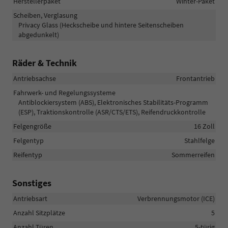
Herstellerpaket
Winter-Paket
Scheiben, Verglasung
Privacy Glass (Heckscheibe und hintere Seitenscheiben
abgedunkelt)
Räder & Technik
Antriebsachse
Frontantrieb
Fahrwerk- und Regelungssysteme
Antiblockiersystem (ABS), Elektronisches Stabilitäts-Programm
(ESP), Traktionskontrolle (ASR/CTS/ETS), Reifendruckkontrolle
Felgengröße
16 Zoll
Felgentyp
Stahlfelge
Reifentyp
Sommerreifen
Sonstiges
Antriebsart
Verbrennungsmotor (ICE)
Anzahl Sitzplätze
5
Anzahl Türen
5-türig