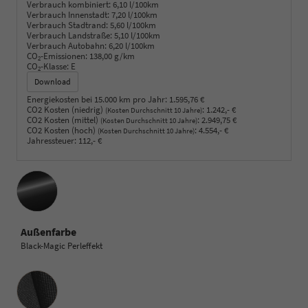
Verbrauch kombiniert:
6,10 l/100km
Verbrauch Innenstadt:
7,20 l/100km
Verbrauch Stadtrand:
5,60 l/100km
Verbrauch Landstraße:
5,10 l/100km
Verbrauch Autobahn:
6,20 l/100km
CO
-Emissionen:
138,00 g/km
2
CO
-Klasse:
E
2
Download
Energiekosten bei 15.000 km pro Jahr:
1.595,76 €
CO2 Kosten (niedrig)
:
1.242,- €
(Kosten Durchschnitt 10 Jahre)
CO2 Kosten (mittel)
:
2.949,75 €
(Kosten Durchschnitt 10 Jahre)
CO2 Kosten (hoch)
:
4.554,- €
(Kosten Durchschnitt 10 Jahre)
Jahressteuer:
112,- €
Außenfarbe
Black-Magic Perleffekt
Innenausstattung