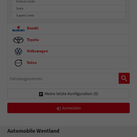
Octavia Combi
Scala
Superb Combi
Suzuki
Toyota
Volkswagen
Volvo
Fahrzeugnummer
Meine letzte Konfiguration (
0
)
Anmelden
Automobile Wentland