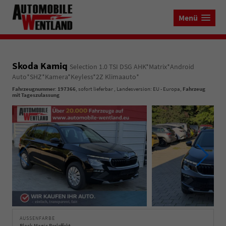
Menü
Skoda Kamiq
Selection 1.0 TSI DSG AHK*Matrix*Android
Auto*SHZ*Kamera*Keyless*2Z Klimaauto*
Fahrzeugnummer
:
197366
,
sofort lieferbar
, Landesversion: EU - Europa,
Fahrzeug
mit Tageszulassung
AUSSENFARBE
Black-Magic Perleffekt