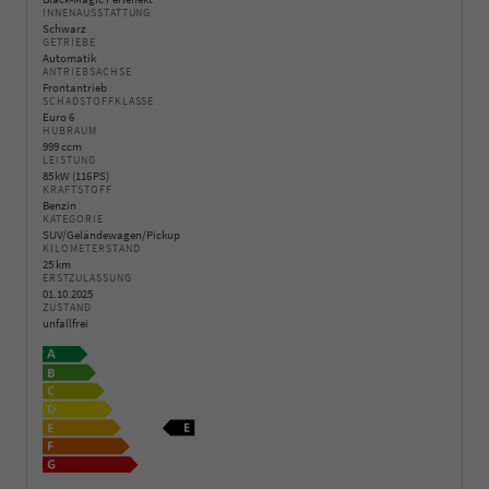
INNENAUSSTATTUNG
Schwarz
GETRIEBE
Automatik
ANTRIEBSACHSE
Frontantrieb
SCHADSTOFFKLASSE
Euro 6
HUBRAUM
999 ccm
LEISTUNG
85 kW (116 PS)
KRAFTSTOFF
Benzin
KATEGORIE
SUV/Geländewagen/Pickup
KILOMETERSTAND
25 km
ERSTZULASSUNG
01.10.2025
ZUSTAND
unfallfrei