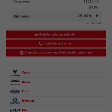
Sie sparen:
11.230,– €
30,2%
25.979,– €
Endpreis
incl. 19% MwSt.,
Bestellunterlagen anfordern
Kontaktieren Sie mich
Angebot ausdrucken und Konfiguration speichern
Cupra
Dacia
Ford
Hyundai
Kia