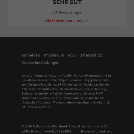
SEHR GUT
415 Bewertungen
Alle Bewertungen anzeigen >
Anmelden
Impressum
AGB
Datenschutz
Cookie-Einstellungen
Weitere Informationen zum offiziellen Kraftstoffverbrauch und zu
den offiziellen spezifischen CO
-Emissionen und gegebenenfalls
2
zum Stromverbrauch neuer PKW können dem 'Leitfaden über den
offiziellen Kraftstoffverbrauch, die offiziellen spezifischen CO
-
2
Emissionen und den offiziellen Stromverbrauch neuer PKW'
entnommen werden, der an allen Verkaufsstellen und bei der
'Deutschen Automobil Treuhand GmbH' unentgeltlich erhältlich
ist unter www.dat.de.
© 2026
Automobile Wentland
,
Heinz-Friedrich-Straße 22
,
64380
Roßdorf,
+49 6154 5898861
Powered by Autrado