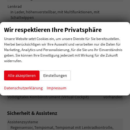
Lenkrad
in Leder, höhenverstellbar, mit Multifunktionen, mit
Schaltwippen
Sitze
Wir respektieren Ihre Privatsphäre
Isofix (Kindersitzbefestigung), Rücksitzbank hinten geteilt,
Sitzheizung, Isofix Beifahrersitz
Unsere Website setzt Cookies ein, um unsere Dienste für Sie bereitzustellen.
Hierbei berücksichtigen wir Ihre Auswahl und verarbeiten nur die Daten für
Sitze: Lordosenstütze
Fahrer
Marketing, Analytics und Personalisierung, für die Sie uns Ihr Einverständnis
geben. Sie können Ihre Einwilligung jederzeit mit Wirkung für die Zukunft
Infotainment & Kommunikation
widerrufen.
Audioanlage
Schnittstelle USB, Digitalradio DAB, Android Auto, Apple CarPlay,
Alle akzeptieren
Einstellungen
Touchscreen
Datenschutzerklärung
Impressum
Telefon
Bluetooth
Volldigitales Kombiinstrument (Virtual Cockpit)
vorhanden
Sicherheit & Assistenz
Assistenzsysteme
Regensensor, Tempomat, Tempomat mit Lenkradkontrolle,