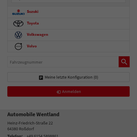
Suzuki
Toyota
Volkswagen
Volvo
Fahrzeugnummer
Meine letzte Konfiguration (
0
)
Anmelden
Automobile Wentland
Heinz-Friedrich-Straße 22
64380
Roßdorf
Telefon:
+49 6154 5898861