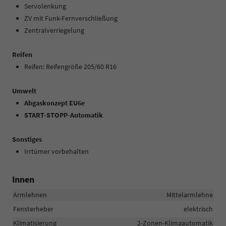
Servolenkung
ZV mit Funk-Fernverschließung
Zentralverriegelung
Reifen
Reifen: Reifengröße 205/60 R16
Umwelt
Abgaskonzept EU6e
START-STOPP-Automatik
Sonstiges
Irrtümer vorbehalten
Innen
Armlehnen
Mittelarmlehne
Fensterheber
elektrisch
Klimatisierung
2-Zonen-Klimaautomatik