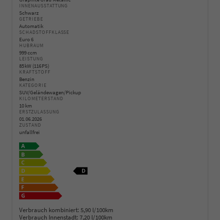
INNENAUSSTATTUNG
Schwarz
GETRIEBE
Automatik
SCHADSTOFFKLASSE
Euro 6
HUBRAUM
999 ccm
LEISTUNG
85 kW (116 PS)
KRAFTSTOFF
Benzin
KATEGORIE
SUV/Geländewagen/Pickup
KILOMETERSTAND
10 km
ERSTZULASSUNG
01.06.2026
ZUSTAND
unfallfrei
Verbrauch kombiniert:
5,90 l/100km
Verbrauch Innenstadt:
7,20 l/100km