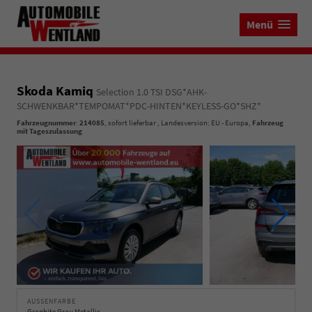
Menü
Skoda Kamiq
Selection 1.0 TSI DSG*AHK-
SCHWENKBAR*TEMPOMAT*PDC-HINTEN*KEYLESS-GO*SHZ*
Fahrzeugnummer
:
214085
,
sofort lieferbar
, Landesversion: EU - Europa,
Fahrzeug
mit Tageszulassung
AUSSENFARBE
Graphite Grau Metallic