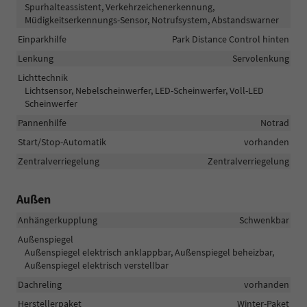
Spurhalteassistent, Verkehrzeichenerkennung,
Müdigkeitserkennungs-Sensor, Notrufsystem, Abstandswarner
Einparkhilfe
Park Distance Control hinten
Lenkung
Servolenkung
Lichttechnik
Lichtsensor, Nebelscheinwerfer, LED-Scheinwerfer, Voll-LED
Scheinwerfer
Pannenhilfe
Notrad
Start/Stop-Automatik
vorhanden
Zentralverriegelung
Zentralverriegelung
Außen
Anhängerkupplung
Schwenkbar
Außenspiegel
Außenspiegel elektrisch anklappbar, Außenspiegel beheizbar,
Außenspiegel elektrisch verstellbar
Dachreling
vorhanden
Herstellerpaket
Winter-Paket