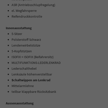
ASR (Antriebsschlupfregelung)
el. Wegfahrsperre
Reifendruckkontrolle
Innenausstattung
5-Sitzer
Polsterstoff Schwarz
Lendenwirbelstütze
5-Kopfstützen
ISOFIX + ISOFIX (Beifahrersitz)
MULTIFUNKTIONS-LEDERLENKRAD
Lederschalthebel
Lenksäule höhenverstellbar
Schaltwippen am Lenkrad
Mittelarmlehne
teilbar klappbare Rücksitzbank
Aussenausstattung