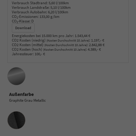
Verbrauch Stadtrand:
5,60 l/100km
Verbrauch Landstraße:
5,10 l/100km
Verbrauch Autobahn:
6,20 l/100km
CO
-Emissionen:
133,00 g/km
2
CO
-Klasse:
D
2
Download
Energiekosten bei 15.000 km pro Jahr:
1.543,44 €
CO2 Kosten (niedrig)
:
1.197,- €
(Kosten Durchschnitt 10 Jahre)
CO2 Kosten (mittel)
:
2.842,88 €
(Kosten Durchschnitt 10 Jahre)
CO2 Kosten (hoch)
:
4.389,- €
(Kosten Durchschnitt 10 Jahre)
Jahressteuer:
100,- €
Außenfarbe
Graphite Grau Metallic
Innenausstattung