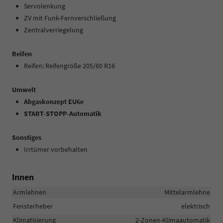
Servolenkung
ZV mit Funk-Fernverschließung
Zentralverriegelung
Reifen
Reifen: Reifengröße 205/60 R16
Umwelt
Abgaskonzept EU6e
START-STOPP-Automatik
Sonstiges
Irrtümer vorbehalten
Innen
Armlehnen
Mittelarmlehne
Fensterheber
elektrisch
Klimatisierung
2-Zonen-Klimaautomatik