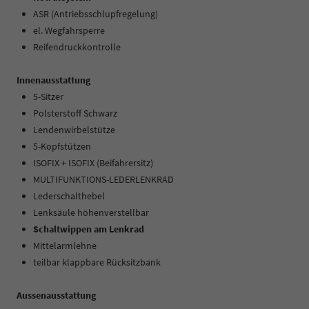
ASR (Antriebsschlupfregelung)
el. Wegfahrsperre
Reifendruckkontrolle
Innenausstattung
5-Sitzer
Polsterstoff Schwarz
Lendenwirbelstütze
5-Kopfstützen
ISOFIX + ISOFIX (Beifahrersitz)
MULTIFUNKTIONS-LEDERLENKRAD
Lederschalthebel
Lenksäule höhenverstellbar
Schaltwippen am Lenkrad
Mittelarmlehne
teilbar klappbare Rücksitzbank
Aussenausstattung