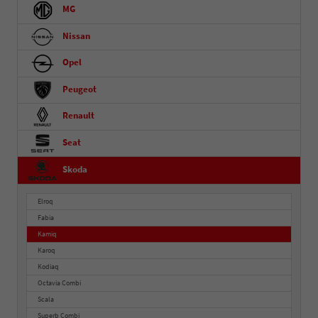
MG
Nissan
Opel
Peugeot
Renault
Seat
Skoda
Elroq
Fabia
Kamiq
Karoq
Kodiaq
Octavia Combi
Scala
Superb Combi