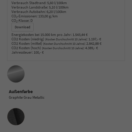
Verbrauch Stadtrand:
5,60 l/100km
Verbrauch Landstraße:
5,10 l/100km
Verbrauch Autobahn:
6,20 l/100km
CO
-Emissionen:
133,00 g/km
2
CO
-Klasse:
D
2
Download
Energiekosten bei 15.000 km pro Jahr:
1.543,44 €
CO2 Kosten (niedrig)
:
1.197,- €
(Kosten Durchschnitt 10 Jahre)
CO2 Kosten (mittel)
:
2.842,88 €
(Kosten Durchschnitt 10 Jahre)
CO2 Kosten (hoch)
:
4.389,- €
(Kosten Durchschnitt 10 Jahre)
Jahressteuer:
100,- €
Außenfarbe
Graphite Grau Metallic
Innenausstattung