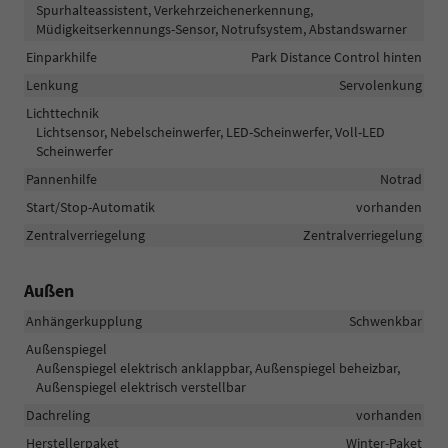
Spurhalteassistent, Verkehrzeichenerkennung,
Müdigkeitserkennungs-Sensor, Notrufsystem, Abstandswarner
Einparkhilfe
Park Distance Control hinten
Lenkung
Servolenkung
Lichttechnik
Lichtsensor, Nebelscheinwerfer, LED-Scheinwerfer, Voll-LED
Scheinwerfer
Pannenhilfe
Notrad
Start/Stop-Automatik
vorhanden
Zentralverriegelung
Zentralverriegelung
Außen
Anhängerkupplung
Schwenkbar
Außenspiegel
Außenspiegel elektrisch anklappbar, Außenspiegel beheizbar,
Außenspiegel elektrisch verstellbar
Dachreling
vorhanden
Herstellerpaket
Winter-Paket