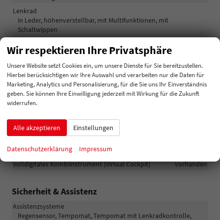
Lenkrad
in Leder, höhenverstellbar, mit Multifunktionen, mit
Schaltwippen
Sitze
Wir respektieren Ihre Privatsphäre
Isofix (Kindersitzbefestigung), Rücksitzbank hinten geteilt,
Sitzheizung, Isofix Beifahrersitz
Unsere Website setzt Cookies ein, um unsere Dienste für Sie bereitzustellen.
Hierbei berücksichtigen wir Ihre Auswahl und verarbeiten nur die Daten für
Sitze: Lordosenstütze
Fahrer
Marketing, Analytics und Personalisierung, für die Sie uns Ihr Einverständnis
geben. Sie können Ihre Einwilligung jederzeit mit Wirkung für die Zukunft
Infotainment & Kommunikation
widerrufen.
Audioanlage
Schnittstelle USB, Digitalradio DAB, Android Auto, Apple CarPlay,
Alle akzeptieren
Einstellungen
Touchscreen
Datenschutzerklärung
Impressum
Telefon
Bluetooth
Volldigitales Kombiinstrument (Virtual Cockpit)
vorhanden
Sicherheit & Assistenz
Assistenzsysteme
Regensensor, Tempomat, Tempomat mit Lenkradkontrolle,