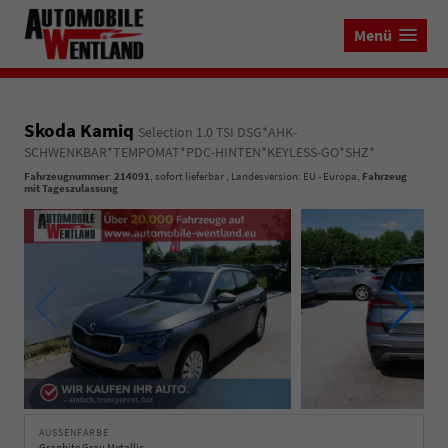
Menü
Skoda Kamiq
Selection 1.0 TSI DSG*AHK-
SCHWENKBAR*TEMPOMAT*PDC-HINTEN*KEYLESS-GO*SHZ*
Fahrzeugnummer
:
214091
,
sofort lieferbar
, Landesversion: EU - Europa,
Fahrzeug
mit Tageszulassung
AUSSENFARBE
Graphite Grau Metallic