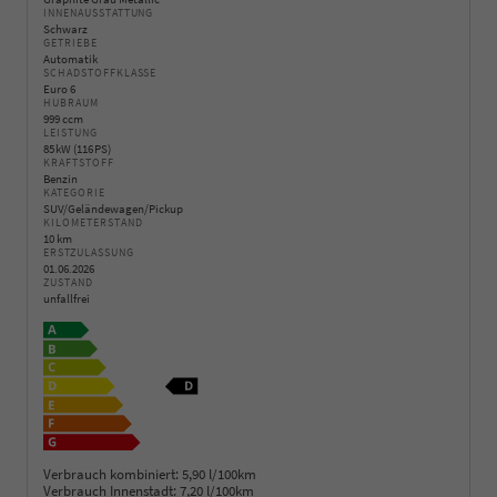
INNENAUSSTATTUNG
Schwarz
GETRIEBE
Automatik
SCHADSTOFFKLASSE
Euro 6
HUBRAUM
999 ccm
LEISTUNG
85 kW (116 PS)
KRAFTSTOFF
Benzin
KATEGORIE
SUV/Geländewagen/Pickup
KILOMETERSTAND
10 km
ERSTZULASSUNG
01.06.2026
ZUSTAND
unfallfrei
Verbrauch kombiniert:
5,90 l/100km
Verbrauch Innenstadt:
7,20 l/100km