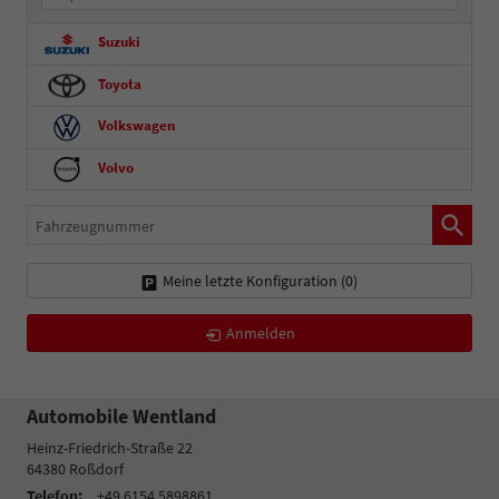
Suzuki
Toyota
Volkswagen
Volvo
Fahrzeugnummer
Meine letzte Konfiguration (
0
)
Anmelden
Automobile Wentland
Heinz-Friedrich-Straße 22
64380
Roßdorf
Telefon:
+49 6154 5898861