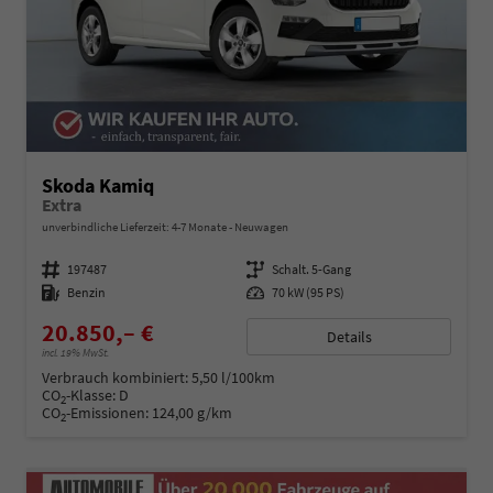
Skoda Kamiq
Extra
unverbindliche Lieferzeit: 4-7 Monate
Neuwagen
Fahrzeugnummer
197487
Getriebe
Schalt. 5-Gang
Kraftstoff
Benzin
Leistung
70 kW (95 PS)
20.850,– €
Details
incl. 19% MwSt.
Verbrauch kombiniert:
5,50 l/100km
CO
-Klasse:
D
2
CO
-Emissionen:
124,00 g/km
2