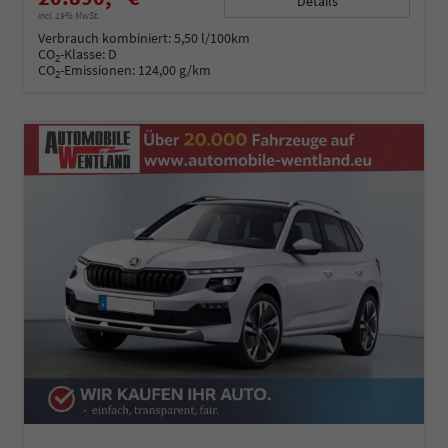
Details
incl. 19% MwSt.
Verbrauch kombiniert:
5,50 l/100km
CO
-Klasse:
D
2
CO
-Emissionen:
124,00 g/km
2