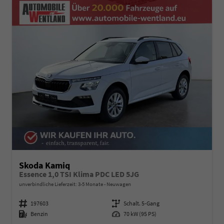
Skoda Kamiq
Essence 1,0 TSI Klima PDC LED 5JG
unverbindliche Lieferzeit: 3-5 Monate
Neuwagen
Fahrzeugnummer
197603
Getriebe
Schalt. 5-Gang
Kraftstoff
Benzin
Leistung
70 kW (95 PS)