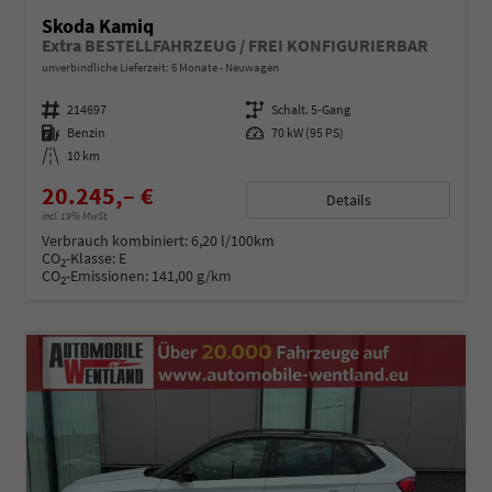
Skoda Kamiq
Extra BESTELLFAHRZEUG / FREI KONFIGURIERBAR
unverbindliche Lieferzeit:
6 Monate
Neuwagen
Fahrzeugnummer
214697
Getriebe
Schalt. 5-Gang
Kraftstoff
Benzin
Leistung
70 kW (95 PS)
Kilometerstand
10 km
20.245,– €
Details
incl. 19% MwSt.
Verbrauch kombiniert:
6,20 l/100km
CO
-Klasse:
E
2
CO
-Emissionen:
141,00 g/km
2