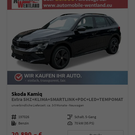
Skoda Kamiq
Extra SHZ+KLIMA+SMARTLINK+PDC+LED+TEMPOMAT
unverbindliche Lieferzeit: ca. 3-5 Monate
Neuwagen
Fahrzeugnummer
197026
Getriebe
Schalt. 5-Gang
Kraftstoff
Benzin
Leistung
70 kW (95 PS)
20.890,– €