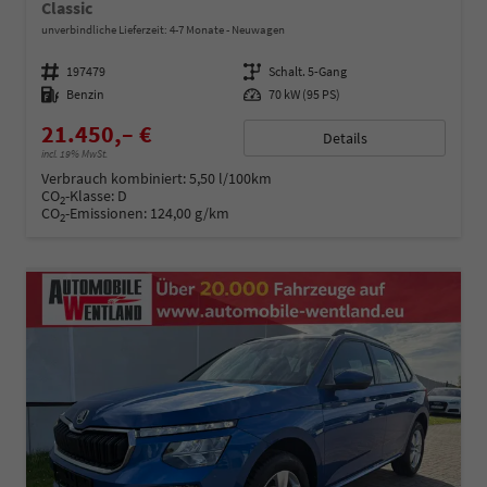
Classic
unverbindliche Lieferzeit: 4-7 Monate
Neuwagen
Fahrzeugnummer
197479
Getriebe
Schalt. 5-Gang
Kraftstoff
Benzin
Leistung
70 kW (95 PS)
21.450,– €
Details
incl. 19% MwSt.
Verbrauch kombiniert:
5,50 l/100km
CO
-Klasse:
D
2
CO
-Emissionen:
124,00 g/km
2