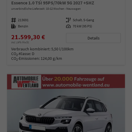
Essence 1.0 TSI 95PS/70kW 5G 2027 +SHZ
unverbindliche Lieferzeit: 10-12 Wochen
Neuwagen
Fahrzeugnummer
213691
Getriebe
Schalt. 5-Gang
Kraftstoff
Benzin
Leistung
70 kW (95 PS)
21.599,30 €
Details
incl. 19% MwSt.
Verbrauch kombiniert:
5,50 l/100km
CO
-Klasse:
D
2
CO
-Emissionen:
124,00 g/km
2