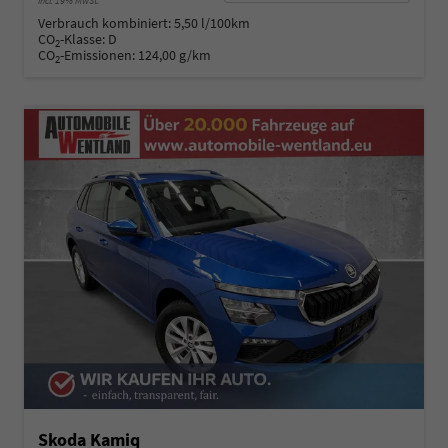
incl. 19% MwSt.
Verbrauch kombiniert:
5,50 l/100km
CO
-Klasse:
D
2
CO
-Emissionen:
124,00 g/km
2
Skoda Kamiq