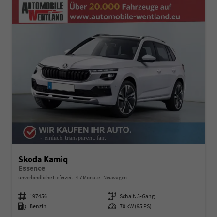
Skoda Kamiq
Essence
unverbindliche Lieferzeit: 4-7 Monate
Neuwagen
Fahrzeugnummer
197456
Getriebe
Schalt. 5-Gang
Kraftstoff
Benzin
Leistung
70 kW (95 PS)