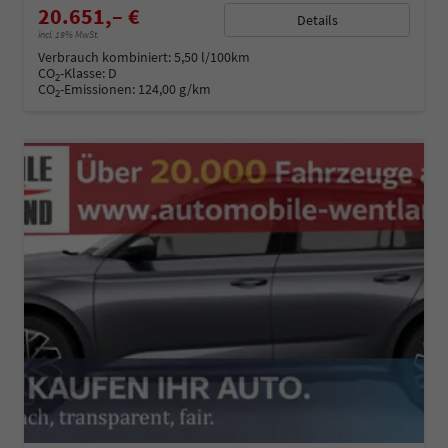
20.651,– €
Details
incl. 19% MwSt.
Verbrauch kombiniert:
5,50 l/100km
CO
-Klasse:
D
2
CO
-Emissionen:
124,00 g/km
2