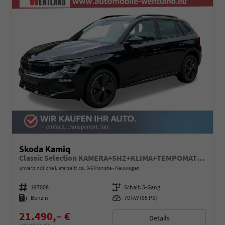
Skoda Kamiq
Classic Selection KAMERA+SHZ+KLIMA+TEMPOMAT+LED+16" LM
unverbindliche Lieferzeit: ca. 3-6 Monate
Neuwagen
Fahrzeugnummer
197008
Getriebe
Schalt. 5-Gang
Kraftstoff
Benzin
Leistung
70 kW (95 PS)
21.490,– €
Details