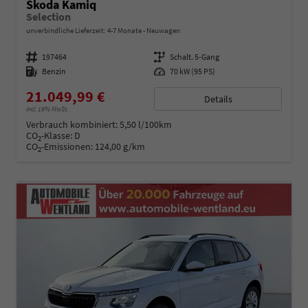
Skoda Kamiq
Selection
unverbindliche Lieferzeit: 4-7 Monate
Neuwagen
Fahrzeugnummer
197464
Getriebe
Schalt. 5-Gang
Kraftstoff
Benzin
Leistung
70 kW (95 PS)
21.049,99 €
Details
incl. 19% MwSt.
Verbrauch kombiniert:
5,50 l/100km
CO
-Klasse:
D
2
CO
-Emissionen:
124,00 g/km
2