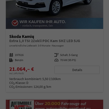
Skoda Kamiq
Extra 1,0 TSI 2Zokli PDC Kam SHZ LED 5JG
unverbindliche Lieferzeit: 3-5 Monate
Neuwagen
Fahrzeugnummer
197616
Getriebe
Schalt. 5-Gang
Kraftstoff
Benzin
Leistung
70 kW (95 PS)
21.064,– €
Details
incl. 19% MwSt.
Verbrauch kombiniert:
5,50 l/100km
CO
-Klasse:
D
2
CO
-Emissionen:
124,00 g/km
2