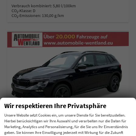
Verbrauch kombiniert:
5,80 l/100km
CO
-Klasse:
D
2
CO
-Emissionen:
130,00 g/km
2
Wir respektieren Ihre Privatsphäre
Unsere Website setzt Cookies ein, um unsere Dienste für Sie bereitzustellen.
Hierbei berücksichtigen wir Ihre Auswahl und verarbeiten nur die Daten für
Marketing, Analytics und Personalisierung, für die Sie uns Ihr Einverständnis
Skoda Kamiq
geben. Sie können Ihre Einwilligung jederzeit mit Wirkung für die Zukunft