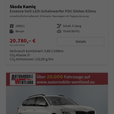
Skoda Kamiq
Essence Voll-LED-Scheinwerfer PDC hinten Klima
unverbindliche Lieferzeit:
6 Monate
Neuwagen mit Tageszulassung
Fahrzeugnummer
196911
Getriebe
Schalt. 5-Gang
Kraftstoff
Benzin
Leistung
70 kW (95 PS)
20.780,– €
Details
incl. 19% MwSt.
Verbrauch kombiniert:
5,80 l/100km
CO
-Klasse:
D
2
CO
-Emissionen:
132,00 g/km
2