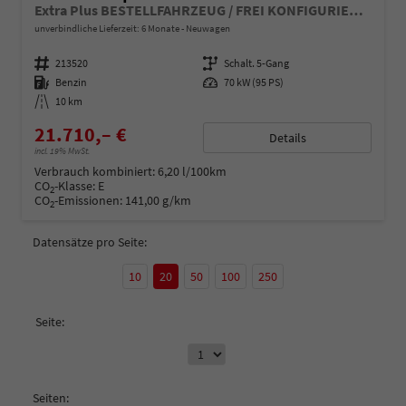
Extra Plus BESTELLFAHRZEUG / FREI KONFIGURIERBAR
unverbindliche Lieferzeit:
6 Monate
Neuwagen
Fahrzeugnummer
213520
Getriebe
Schalt. 5-Gang
Kraftstoff
Benzin
Leistung
70 kW (95 PS)
Kilometerstand
10 km
21.710,– €
Details
incl. 19% MwSt.
Verbrauch kombiniert:
6,20 l/100km
CO
-Klasse:
E
2
CO
-Emissionen:
141,00 g/km
2
Datensätze pro Seite:
10
20
50
100
250
Seite:
Seiten: