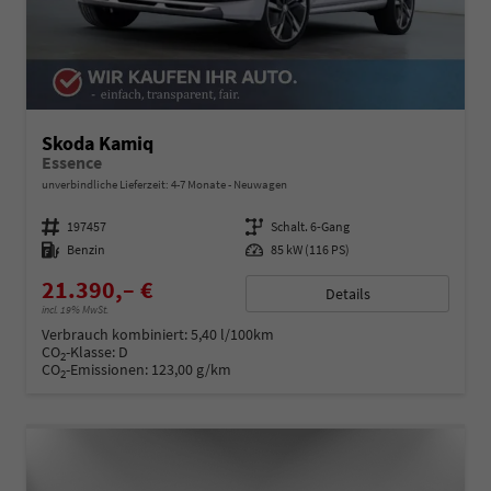
Skoda Kamiq
Essence
unverbindliche Lieferzeit: 4-7 Monate
Neuwagen
Fahrzeugnummer
197457
Getriebe
Schalt. 6-Gang
Kraftstoff
Benzin
Leistung
85 kW (116 PS)
21.390,– €
Details
incl. 19% MwSt.
Verbrauch kombiniert:
5,40 l/100km
CO
-Klasse:
D
2
CO
-Emissionen:
123,00 g/km
2