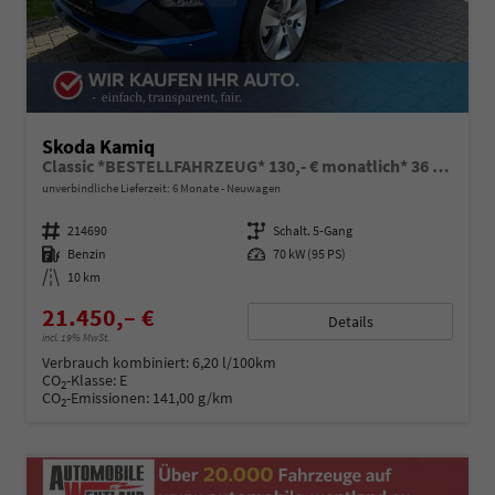
Skoda Kamiq
Classic *BESTELLFAHRZEUG* 130,- € monatlich* 36 Monate* Ohne Kilometerbegrenzung*
unverbindliche Lieferzeit:
6 Monate
Neuwagen
Fahrzeugnummer
214690
Getriebe
Schalt. 5-Gang
Kraftstoff
Benzin
Leistung
70 kW (95 PS)
Kilometerstand
10 km
21.450,– €
Details
incl. 19% MwSt.
Verbrauch kombiniert:
6,20 l/100km
CO
-Klasse:
E
2
CO
-Emissionen:
141,00 g/km
2