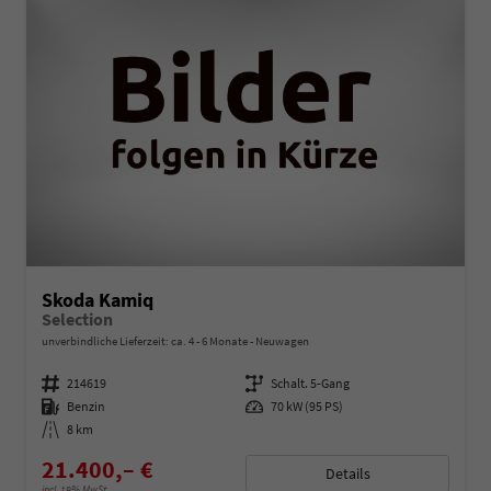
Skoda Kamiq
Selection
unverbindliche Lieferzeit: ca. 4 - 6 Monate
Neuwagen
Fahrzeugnummer
214619
Getriebe
Schalt. 5-Gang
Kraftstoff
Benzin
Leistung
70 kW (95 PS)
Kilometerstand
8 km
21.400,– €
Details
incl. 19% MwSt.