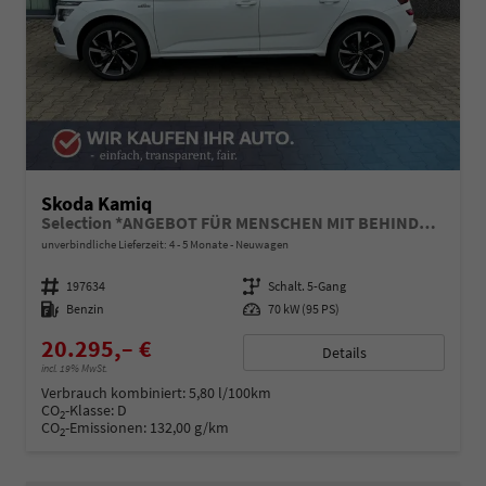
Skoda Kamiq
Selection *ANGEBOT FÜR MENSCHEN MIT BEHINDERUNG AB 50%! 1.0 TSI 95PS, Klimaanlage, Sitzheizung, Parksensoren hinten, LED-Scheinwerfer, Tempomat, Infotainment 8", Virtual Cockpit Nebelscheinwerfer, Dachreling
unverbindliche Lieferzeit: 4 - 5 Monate
Neuwagen
Fahrzeugnummer
197634
Getriebe
Schalt. 5-Gang
Kraftstoff
Benzin
Leistung
70 kW (95 PS)
20.295,– €
Details
incl. 19% MwSt.
Verbrauch kombiniert:
5,80 l/100km
CO
-Klasse:
D
2
CO
-Emissionen:
132,00 g/km
2