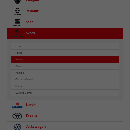
Peugeot
Renault
Seat
Skoda
Elroq
Fabia
Kamiq
Karoq
Kodiaq
Octavia Combi
Scala
Superb Combi
Suzuki
Toyota
Volkswagen