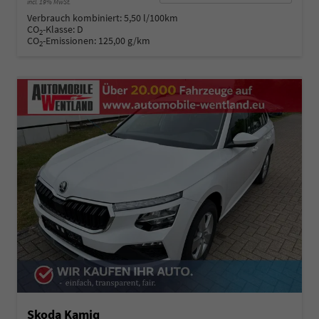
incl. 19% MwSt.
Verbrauch kombiniert:
5,50 l/100km
CO
-Klasse:
D
2
CO
-Emissionen:
125,00 g/km
2
Skoda Kamiq