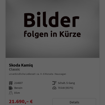
Skoda Kamiq
Classic
unverbindliche Lieferzeit: ca. 4 - 6 Monate
Neuwagen
Fahrzeugnummer
214607
Getriebe
Schalt. 5-Gang
Kraftstoff
Benzin
Leistung
70 kW (95 PS)
Kilometerstand
8 km
21.690,– €
Details