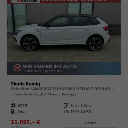
Skoda Kamiq
Selection *ANGEBOT FÜR MENSCHEN MIT BEHINDERUNG AB 50%! 1.0 TSI 115PS, Klimaanlage, Sitzheizung, Parksensoren hinten, LED-Scheinwerfer, Tempomat, Infotainment 8", Virtual Cockpit Nebelscheinwerfer, Dachreling
unverbindliche Lieferzeit: 4 - 5 Monate
Neuwagen
Fahrzeugnummer
197635
Getriebe
Schalt. 6-Gang
Kraftstoff
Benzin
Leistung
85 kW (116 PS)
21.095,– €
Details
incl. 19% MwSt.