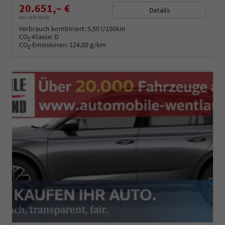
20.651,– €
Details
incl. 19% MwSt.
Verbrauch kombiniert:
5,50 l/100km
CO
-Klasse:
D
2
CO
-Emissionen:
124,00 g/km
2