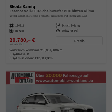
Skoda Kamiq
Essence Voll-LED-Scheinwerfer PDC hinten Klima
unverbindliche Lieferzeit:
6 Monate
Neuwagen mit Tageszulassung
Fahrzeugnummer
196911
Getriebe
Schalt. 5-Gang
Kraftstoff
Benzin
Leistung
70 kW (95 PS)
20.780,– €
Details
incl. 19% MwSt.
Verbrauch kombiniert:
5,80 l/100km
CO
-Klasse:
D
2
CO
-Emissionen:
132,00 g/km
2