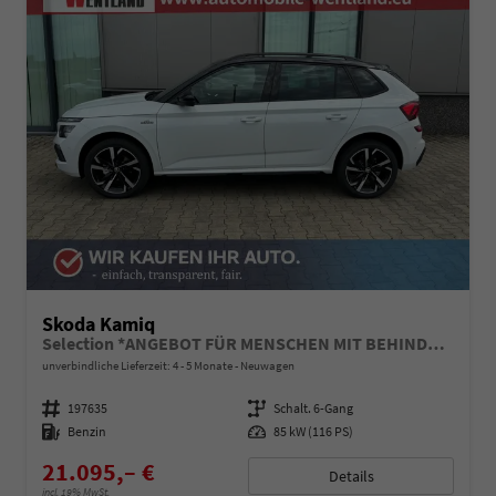
Skoda Kamiq
Selection *ANGEBOT FÜR MENSCHEN MIT BEHINDERUNG AB 50%! 1.0 TSI 115PS, Klimaanlage, Sitzheizung, Parksensoren hinten, LED-Scheinwerfer, Tempomat, Infotainment 8", Virtual Cockpit Nebelscheinwerfer, Dachreling
unverbindliche Lieferzeit: 4 - 5 Monate
Neuwagen
Fahrzeugnummer
197635
Getriebe
Schalt. 6-Gang
Kraftstoff
Benzin
Leistung
85 kW (116 PS)
21.095,– €
Details
incl. 19% MwSt.