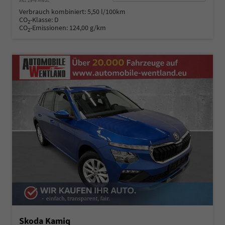
incl. 19% MwSt.
Verbrauch kombiniert:
5,50 l/100km
CO
-Klasse:
D
2
CO
-Emissionen:
124,00 g/km
2
Skoda Kamiq