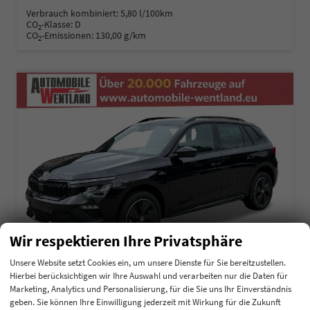
Verbrauch kombiniert:
5,80 l/100km
CO
-Klasse:
D
2
CO
-Emissionen:
130,00 g/km
2
Wir respektieren Ihre Privatsphäre
Unsere Website setzt Cookies ein, um unsere Dienste für Sie bereitzustellen.
Hierbei berücksichtigen wir Ihre Auswahl und verarbeiten nur die Daten für
Marketing, Analytics und Personalisierung, für die Sie uns Ihr Einverständnis
Skoda Kamiq
geben. Sie können Ihre Einwilligung jederzeit mit Wirkung für die Zukunft