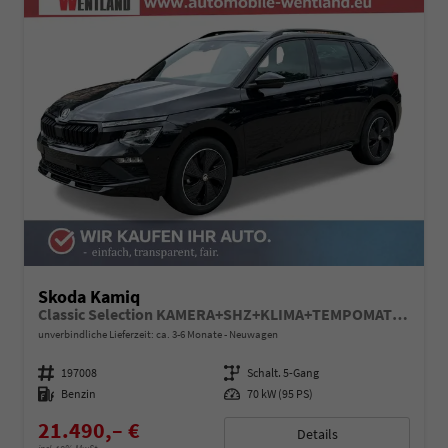
Skoda Kamiq
Classic Selection KAMERA+SHZ+KLIMA+TEMPOMAT+LED+16" LM
unverbindliche Lieferzeit: ca. 3-6 Monate
Neuwagen
Fahrzeugnummer
197008
Getriebe
Schalt. 5-Gang
Kraftstoff
Benzin
Leistung
70 kW (95 PS)
21.490,– €
Details