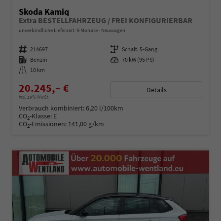
Skoda Kamiq
Extra BESTELLFAHRZEUG / FREI KONFIGURIERBAR
unverbindliche Lieferzeit:
6 Monate
Neuwagen
Fahrzeugnummer
214697
Getriebe
Schalt. 5-Gang
Kraftstoff
Benzin
Leistung
70 kW (95 PS)
Kilometerstand
10 km
20.245,– €
Details
incl. 19% MwSt.
Verbrauch kombiniert:
6,20 l/100km
CO
-Klasse:
E
2
CO
-Emissionen:
141,00 g/km
2