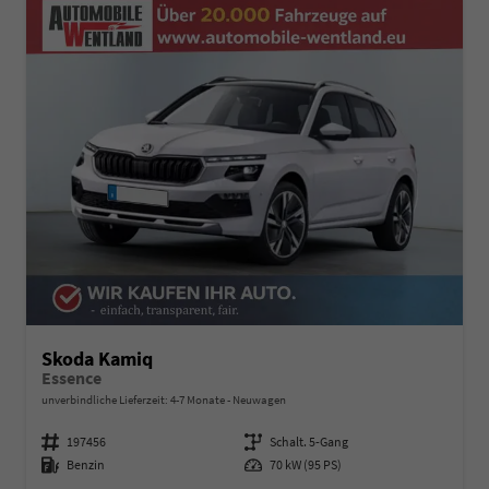
Skoda Kamiq
Essence
unverbindliche Lieferzeit: 4-7 Monate
Neuwagen
Fahrzeugnummer
197456
Getriebe
Schalt. 5-Gang
Kraftstoff
Benzin
Leistung
70 kW (95 PS)