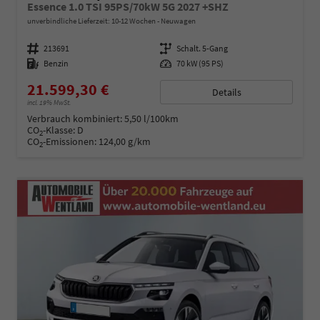
Essence 1.0 TSI 95PS/70kW 5G 2027 +SHZ
unverbindliche Lieferzeit: 10-12 Wochen
Neuwagen
Fahrzeugnummer
213691
Getriebe
Schalt. 5-Gang
Kraftstoff
Benzin
Leistung
70 kW (95 PS)
21.599,30 €
Details
incl. 19% MwSt.
Verbrauch kombiniert:
5,50 l/100km
CO
-Klasse:
D
2
CO
-Emissionen:
124,00 g/km
2