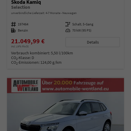
Skoda Kamiq
Selection
unverbindliche Lieferzeit: 4-7 Monate
Neuwagen
Fahrzeugnummer
197464
Getriebe
Schalt. 5-Gang
Kraftstoff
Benzin
Leistung
70 kW (95 PS)
21.049,99 €
Details
incl. 19% MwSt.
Verbrauch kombiniert:
5,50 l/100km
CO
-Klasse:
D
2
CO
-Emissionen:
124,00 g/km
2