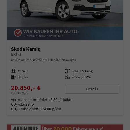
Skoda Kamiq
Extra
unverbindliche Lieferzeit: 4-7 Monate
Neuwagen
Fahrzeugnummer
197487
Getriebe
Schalt. 5-Gang
Kraftstoff
Benzin
Leistung
70 kW (95 PS)
20.850,– €
Details
incl. 19% MwSt.
Verbrauch kombiniert:
5,50 l/100km
CO
-Klasse:
D
2
CO
-Emissionen:
124,00 g/km
2