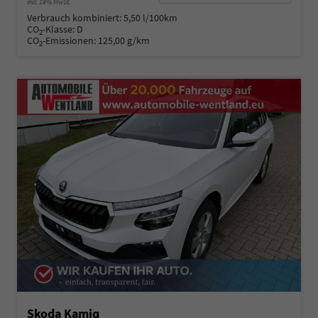
incl. 19% MwSt.
Verbrauch kombiniert:
5,50 l/100km
CO
-Klasse:
D
2
CO
-Emissionen:
125,00 g/km
2
Skoda Kamiq