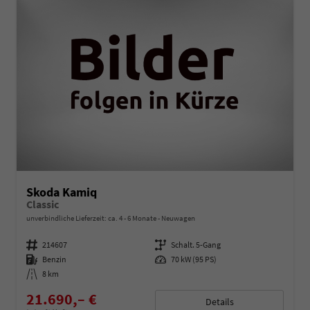
Skoda Kamiq
Classic
unverbindliche Lieferzeit: ca. 4 - 6 Monate
Neuwagen
Fahrzeugnummer
214607
Getriebe
Schalt. 5-Gang
Kraftstoff
Benzin
Leistung
70 kW (95 PS)
Kilometerstand
8 km
21.690,– €
Details