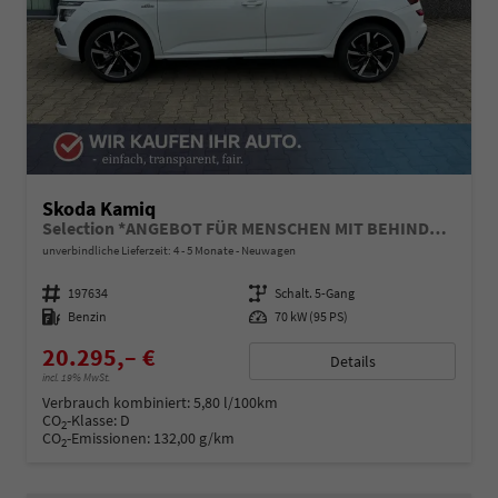
Skoda Kamiq
Selection *ANGEBOT FÜR MENSCHEN MIT BEHINDERUNG AB 50%! 1.0 TSI 95PS, Klimaanlage, Sitzheizung, Parksensoren hinten, LED-Scheinwerfer, Tempomat, Infotainment 8", Virtual Cockpit Nebelscheinwerfer, Dachreling
unverbindliche Lieferzeit: 4 - 5 Monate
Neuwagen
Fahrzeugnummer
197634
Getriebe
Schalt. 5-Gang
Kraftstoff
Benzin
Leistung
70 kW (95 PS)
20.295,– €
Details
incl. 19% MwSt.
Verbrauch kombiniert:
5,80 l/100km
CO
-Klasse:
D
2
CO
-Emissionen:
132,00 g/km
2