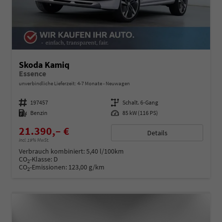
Skoda Kamiq
Essence
unverbindliche Lieferzeit: 4-7 Monate
Neuwagen
Fahrzeugnummer
197457
Getriebe
Schalt. 6-Gang
Kraftstoff
Benzin
Leistung
85 kW (116 PS)
21.390,– €
Details
incl. 19% MwSt.
Verbrauch kombiniert:
5,40 l/100km
CO
-Klasse:
D
2
CO
-Emissionen:
123,00 g/km
2