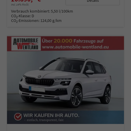
Details
incl. 19% MwSt.
Verbrauch kombiniert:
5,50 l/100km
CO
-Klasse:
D
2
CO
-Emissionen:
124,00 g/km
2