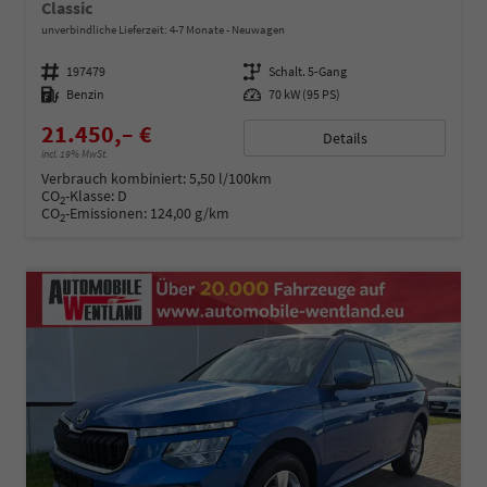
Classic
unverbindliche Lieferzeit: 4-7 Monate
Neuwagen
Fahrzeugnummer
197479
Getriebe
Schalt. 5-Gang
Kraftstoff
Benzin
Leistung
70 kW (95 PS)
21.450,– €
Details
incl. 19% MwSt.
Verbrauch kombiniert:
5,50 l/100km
CO
-Klasse:
D
2
CO
-Emissionen:
124,00 g/km
2