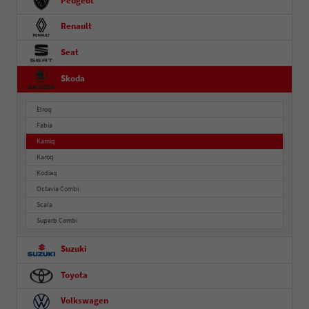
Peugeot
Renault
Seat
Skoda
Elroq
Fabia
Kamiq
Karoq
Kodiaq
Octavia Combi
Scala
Superb Combi
Suzuki
Toyota
Volkswagen