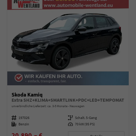
Skoda Kamiq
Extra SHZ+KLIMA+SMARTLINK+PDC+LED+TEMPOMAT
unverbindliche Lieferzeit: ca. 3-5 Monate
Neuwagen
Fahrzeugnummer
197026
Getriebe
Schalt. 5-Gang
Kraftstoff
Benzin
Leistung
70 kW (95 PS)
20.890,– €