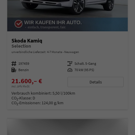
Skoda Kamiq
Selection
unverbindliche Lieferzeit: 4-7 Monate
Neuwagen
Fahrzeugnummer
197459
Getriebe
Schalt. 5-Gang
Kraftstoff
Benzin
Leistung
70 kW (95 PS)
21.600,– €
Details
incl. 19% MwSt.
Verbrauch kombiniert:
5,50 l/100km
CO
-Klasse:
D
2
CO
-Emissionen:
124,00 g/km
2