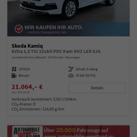
Skoda Kamiq
Extra 1,0 TSI 2Zokli PDC Kam SHZ LED 5JG
unverbindliche Lieferzeit: 3-5 Monate
Neuwagen
Fahrzeugnummer
197616
Getriebe
Schalt. 5-Gang
Kraftstoff
Benzin
Leistung
70 kW (95 PS)
21.064,– €
Details
incl. 19% MwSt.
Verbrauch kombiniert:
5,50 l/100km
CO
-Klasse:
D
2
CO
-Emissionen:
124,00 g/km
2