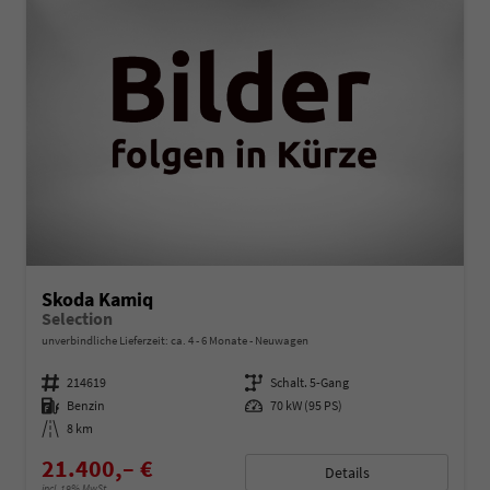
Skoda Kamiq
Selection
unverbindliche Lieferzeit: ca. 4 - 6 Monate
Neuwagen
Fahrzeugnummer
214619
Getriebe
Schalt. 5-Gang
Kraftstoff
Benzin
Leistung
70 kW (95 PS)
Kilometerstand
8 km
21.400,– €
Details
incl. 19% MwSt.