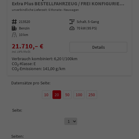
Extra Plus BESTELLFAHRZEUG / FREI KONFIGURIERBAR
unverbindliche Lieferzeit:
6 Monate
Neuwagen
Fahrzeugnummer
213520
Getriebe
Schalt. 5-Gang
Kraftstoff
Benzin
Leistung
70 kW (95 PS)
Kilometerstand
10 km
21.710,– €
Details
incl. 19% MwSt.
Verbrauch kombiniert:
6,20 l/100km
CO
-Klasse:
E
2
CO
-Emissionen:
141,00 g/km
2
Datensätze pro Seite:
10
20
50
100
250
Seite:
Seiten: