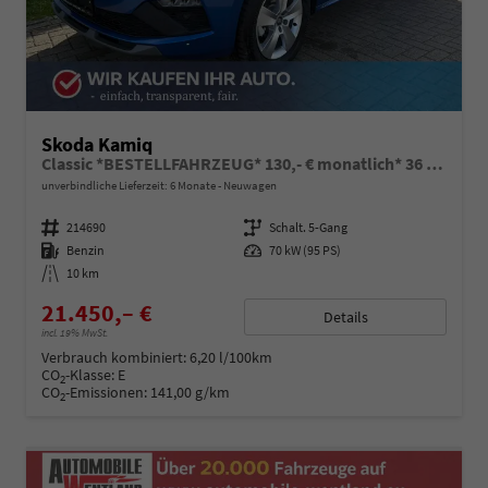
Skoda Kamiq
Classic *BESTELLFAHRZEUG* 130,- € monatlich* 36 Monate* Ohne Kilometerbegrenzung*
unverbindliche Lieferzeit:
6 Monate
Neuwagen
Fahrzeugnummer
214690
Getriebe
Schalt. 5-Gang
Kraftstoff
Benzin
Leistung
70 kW (95 PS)
Kilometerstand
10 km
21.450,– €
Details
incl. 19% MwSt.
Verbrauch kombiniert:
6,20 l/100km
CO
-Klasse:
E
2
CO
-Emissionen:
141,00 g/km
2