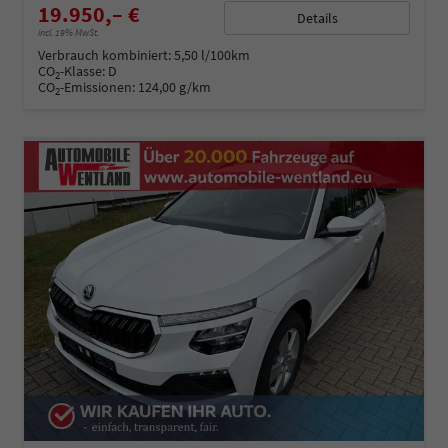
19.950,– €
Details
incl. 19% MwSt.
Verbrauch kombiniert:
5,50 l/100km
CO
-Klasse:
D
2
CO
-Emissionen:
124,00 g/km
2