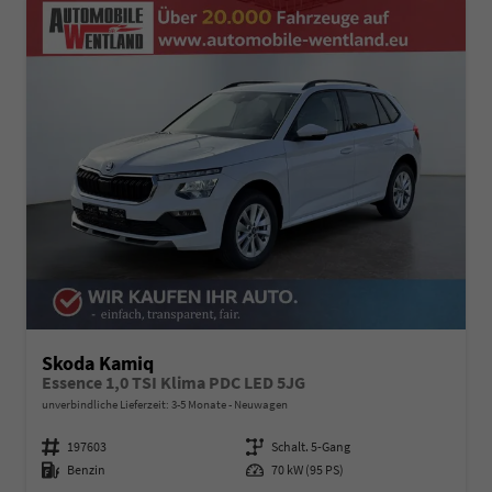
Skoda Kamiq
Essence 1,0 TSI Klima PDC LED 5JG
unverbindliche Lieferzeit: 3-5 Monate
Neuwagen
Fahrzeugnummer
197603
Getriebe
Schalt. 5-Gang
Kraftstoff
Benzin
Leistung
70 kW (95 PS)