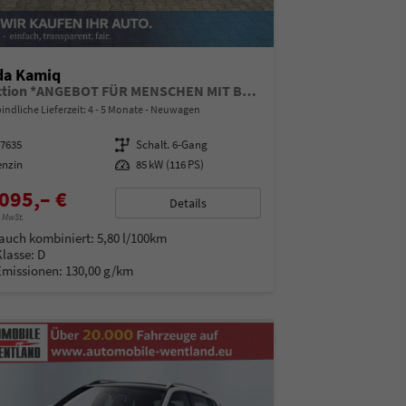
da Kamiq
Selection *ANGEBOT FÜR MENSCHEN MIT BEHINDERUNG AB 50%! 1.0 TSI 115PS, Klimaanlage, Sitzheizung, Parksensoren hinten, LED-Scheinwerfer, Tempomat, Infotainment 8", Virtual Cockpit Nebelscheinwerfer, Dachreling
indliche Lieferzeit: 4 - 5 Monate
Neuwagen
97635
Getriebe
Schalt. 6-Gang
enzin
Leistung
85 kW (116 PS)
095,– €
Details
% MwSt.
auch kombiniert:
5,80 l/100km
Klasse:
D
Emissionen:
130,00 g/km