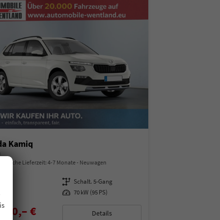
da Kamiq
a
indliche Lieferzeit: 4-7 Monate
Neuwagen
97487
Getriebe
Schalt. 5-Gang
.
enzin
Leistung
70 kW (95 PS)
is
850,– €
Details