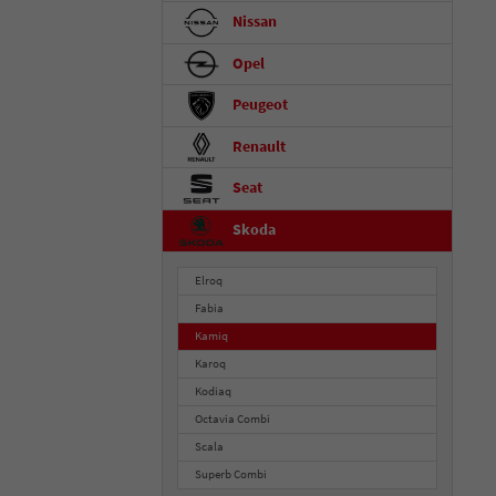
Nissan
Opel
Peugeot
Renault
Seat
Skoda
Elroq
Fabia
Kamiq
Karoq
Kodiaq
Octavia Combi
Scala
Superb Combi