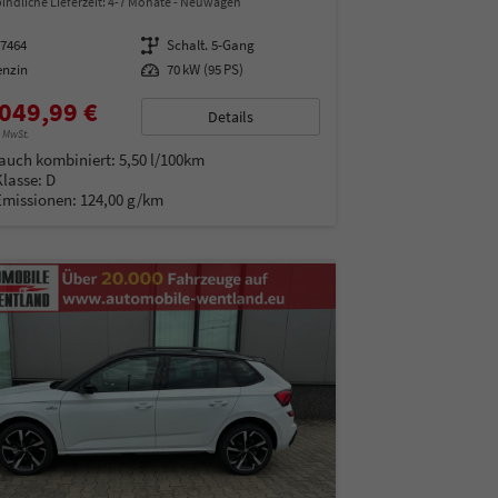
indliche Lieferzeit: 4-7 Monate
Neuwagen
97464
Getriebe
Schalt. 5-Gang
enzin
Leistung
70 kW (95 PS)
049,99 €
Details
% MwSt.
auch kombiniert:
5,50 l/100km
Klasse:
D
Emissionen:
124,00 g/km