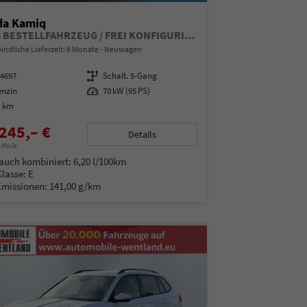
da Kamiq
Extra BESTELLFAHRZEUG / FREI KONFIGURIERBAR
indliche Lieferzeit:
6 Monate
Neuwagen
14697
Getriebe
Schalt. 5-Gang
enzin
Leistung
70 kW (95 PS)
0 km
245,– €
Details
% MwSt.
auch kombiniert:
6,20 l/100km
Klasse:
E
Emissionen:
141,00 g/km