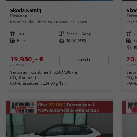
Skoda Kamiq
Sko
Essence
unverbindliche Lieferzeit: 4-7 Monate
Neuwagen
unverb
Fahrzeugnummer
197456
Getriebe
Schalt. 5-Gang
Fahrzeugnummer
2
Kraftstoff
Benzin
Leistung
70 kW (95 PS)
Kraftstoff
B
Kilometerstand
1
19.950,– €
20.
Details
incl. 19% MwSt.
incl. 19
Verbrauch kombiniert:
5,50 l/100km
Verbr
CO
-Klasse:
D
CO
-
2
2
CO
-Emissionen:
124,00 g/km
CO
-
2
2