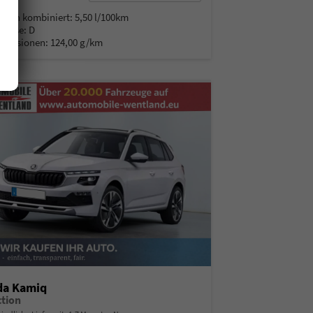
% MwSt.
auch kombiniert:
5,50 l/100km
Klasse:
D
Emissionen:
124,00 g/km
da Kamiq
ction