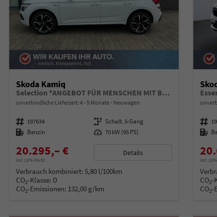
Skoda Kamiq
Sko
Selection *ANGEBOT FÜR MENSCHEN MIT BEHINDERUNG AB 50%! 1.0 TSI 95PS, Klimaanlage, Sitzheizung, Parksensoren hinten, LED-Scheinwerfer, Tempomat, Infotainment 8", Virtual Cockpit Nebelscheinwerfer, Dachreling
Esse
unverbindliche Lieferzeit: 4 - 5 Monate
Neuwagen
unverb
Fahrzeugnummer
197634
Getriebe
Schalt. 5-Gang
Fahrzeugnummer
1
Kraftstoff
Benzin
Leistung
70 kW (95 PS)
Kraftstoff
B
20.295,– €
20.
Details
incl. 19% MwSt.
incl. 19
Verbrauch kombiniert:
5,80 l/100km
Verbr
CO
-Klasse:
D
CO
-
2
2
CO
-Emissionen:
132,00 g/km
CO
-
2
2