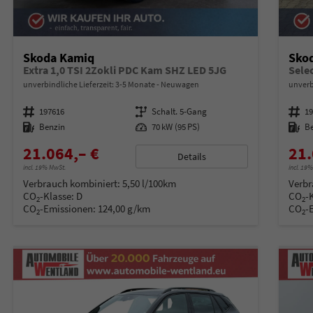
Skoda Kamiq
Sko
Extra 1,0 TSI 2Zokli PDC Kam SHZ LED 5JG
unverbindliche Lieferzeit: 3-5 Monate
Neuwagen
unverb
Fahrzeugnummer
197616
Getriebe
Schalt. 5-Gang
Fahrzeugnummer
1
Kraftstoff
Benzin
Leistung
70 kW (95 PS)
Kraftstoff
B
21.064,– €
21.
Details
incl. 19% MwSt.
incl. 19
Verbrauch kombiniert:
5,50 l/100km
Verbr
CO
-Klasse:
D
CO
-
2
2
CO
-Emissionen:
124,00 g/km
CO
-
2
2