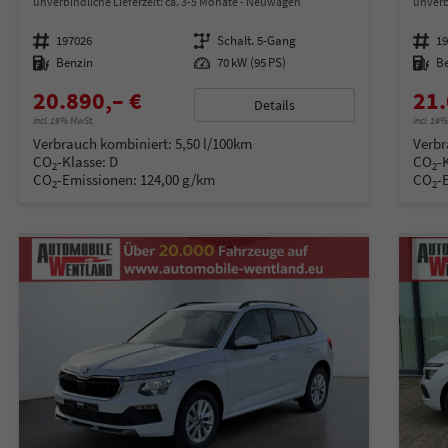
unverbindliche Lieferzeit: ca. 3-5 Monate
Neuwagen
unverb
Fahrzeugnummer
197026
Getriebe
Schalt. 5-Gang
Fahrzeugnummer
1
Kraftstoff
Benzin
Leistung
70 kW (95 PS)
Kraftstoff
B
20.890,– €
21.
Details
incl. 19% MwSt.
incl. 19
Verbrauch kombiniert:
5,50 l/100km
Verbr
CO
-Klasse:
D
CO
-
2
2
CO
-Emissionen:
124,00 g/km
CO
-
2
2