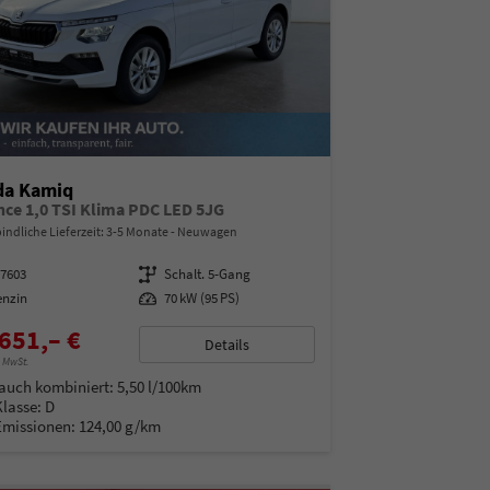
da Kamiq
nce 1,0 TSI Klima PDC LED 5JG
indliche Lieferzeit: 3-5 Monate
Neuwagen
97603
Getriebe
Schalt. 5-Gang
enzin
Leistung
70 kW (95 PS)
651,– €
Details
% MwSt.
auch kombiniert:
5,50 l/100km
Klasse:
D
Emissionen:
124,00 g/km