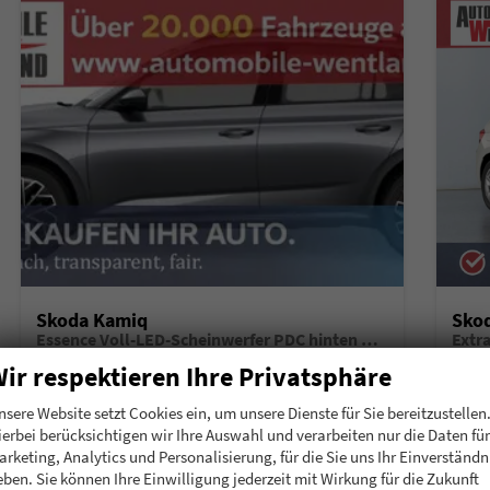
Skoda Kamiq
Sko
Essence Voll-LED-Scheinwerfer PDC hinten Klima
Extr
unverbindliche Lieferzeit:
6 Monate
Neuwagen mit Tageszulassung
unverb
ir respektieren Ihre Privatsphäre
Fahrzeugnummer
196911
Getriebe
Schalt. 5-Gang
Fahrzeugnummer
1
nsere Website setzt Cookies ein, um unsere Dienste für Sie bereitzustellen
Kraftstoff
Benzin
Leistung
70 kW (95 PS)
Kraftstoff
B
ierbei berücksichtigen wir Ihre Auswahl und verarbeiten nur die Daten für
arketing, Analytics und Personalisierung, für die Sie uns Ihr Einverständn
20.780,– €
20.
Details
eben. Sie können Ihre Einwilligung jederzeit mit Wirkung für die Zukunft