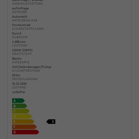
INNENAUSSTATTUNG
auf Anfrage
GETRIEBE
Automatik
ANTRIEBSACHSE
Frontantrieb
SCHADSTOFFKLASSE
Euro 6
HUBRAUM
1.498 ccm
LEISTUNG
110 kW (150 PS)
KRAFTSTOFF
Benzin
KATEGORIE
SUV/Geländewagen/Pickup
KILOMETERSTAND
25 km
ERSTZULASSUNG
01.02.2026
ZUSTAND
unfallfrei