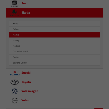
Seat
Skoda
Elroq
Fabia
Kamiq
Karoq
Kodiaq
Octavia Combi
Scala
Superb Combi
Suzuki
Toyota
Volkswagen
Volvo