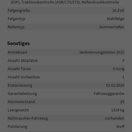
(ESP), Traktionskontrolle (ASR/CTS/ETS), Reifendruckkontrolle
Felgengröße
16 Zoll
Felgentyp
Stahlfelge
Reifentyp
Sommerreifen
Sonstiges
Antriebsart
Verbrennungsmotor (ICE)
Anzahl Sitzplätze
5
Anzahl Türen
5-türig
Anzahl Vorbesitzer
1
Erstzulassung
01.02.2026
Garantieleistung
Fahrzeuggarantie
Kilometerstand
25
Leergewicht
1318 kg
Nichtraucher-Fahrzeug
vorhanden
Polsterung
Stoff