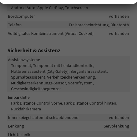
Radio/MP3-Player, Radio, Schnittstelle USB, Digitalradio DAB,
Android Auto, Apple CarPlay, Touchscreen
Bordcomputer
vorhanden
Telefon
Freisprecheinrichtung, Bluetooth
Volldigitales Kombiinstrument (Virtual Cockpit)
vorhanden
Sicherheit & Assistenz
Assistenzsysteme
Tempomat, Tempomat mit Lenkradkontrolle,
Notbremsassistent (City-Safety), Berganfahrassistent,
Spurhalteassistent, Verkehrzeichenerkennung,
Müdigkeitserkennungs-Sensor, Notrufsystem,
Geschwindigkeitsbegrenzer
Einparkhilfe
Park Distance Control vorne, Park Distance Control hinten,
Rückfahrkamera
Innenspiegel automatisch abblendend
vorhanden
Lenkung
Servolenkung
Lichttechnik