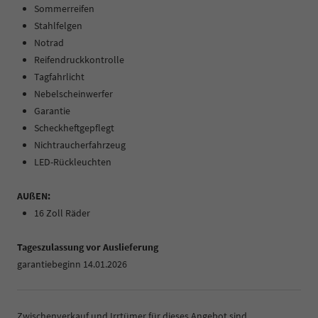
Sommerreifen
Stahlfelgen
Notrad
Reifendruckkontrolle
Tagfahrlicht
Nebelscheinwerfer
Garantie
Scheckheftgepflegt
Nichtraucherfahrzeug
LED-Rückleuchten
AUßEN:
16 Zoll Räder
Tageszulassung vor Auslieferung
garantiebeginn 14.01.2026
Zwischenverkauf und Irrtümer für dieses Angebot sind