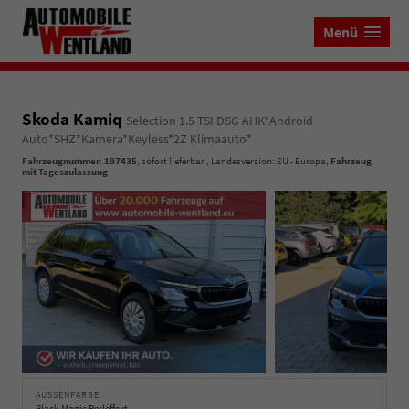
Menü
Skoda Kamiq
Selection 1.5 TSI DSG AHK*Android
Auto*SHZ*Kamera*Keyless*2Z Klimaauto*
Fahrzeugnummer
:
197435
,
sofort lieferbar
, Landesversion: EU - Europa,
Fahrzeug
mit Tageszulassung
AUSSENFARBE
Black-Magic Perleffekt