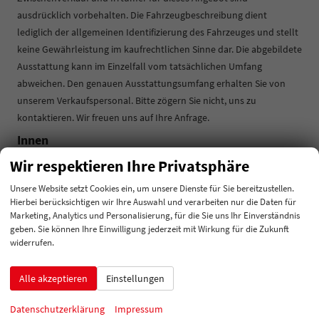
ausdrücklich vorbehalten. Die Fahrzeugbeschreibung dient
lediglich der allgemeinen Identifizierung des Fahrzeuges und stellt
keine Gewährleistung im kaufrechtlichen Sinne dar. Die abgebildete
Ausstattung kann im Einzelfall vom tatsächlichen Umfang
abweichen. Den genauen Ausstattungsumfang erhalten Sie von
unserem Verkaufspersonal. Bitte zögern Sie nicht, uns zu
kontaktieren. Wir freuen uns auf Ihre Anfrage.
Innen
Klimatisierung
2-Zonen-Klimaautomatik
Wir respektieren Ihre Privatsphäre
Lenkrad
in Leder, höhenverstellbar, mit Multifunktionen
Unsere Website setzt Cookies ein, um unsere Dienste für Sie bereitzustellen.
Sitze
Hierbei berücksichtigen wir Ihre Auswahl und verarbeiten nur die Daten für
Isofix (Kindersitzbefestigung), Rücksitzbank hinten geteilt,
Marketing, Analytics und Personalisierung, für die Sie uns Ihr Einverständnis
Sitzheizung, Isofix Beifahrersitz
geben. Sie können Ihre Einwilligung jederzeit mit Wirkung für die Zukunft
widerrufen.
Sitze: Lordosenstütze
Fahrer
Alle akzeptieren
Einstellungen
Infotainment & Kommunikation
Datenschutzerklärung
Impressum
Audioanlage