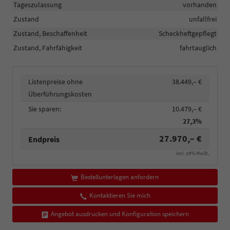
Tageszulassung
vorhanden
Zustand
unfallfrei
Zustand, Beschaffenheit
Scheckheftgepflegt
Zustand, Fahrfähigkeit
fahrtauglich
Listenpreise ohne
38.449,– €
Überführungskosten
Sie sparen:
10.479,– €
27,3%
27.970,– €
Endpreis
incl. 19% MwSt.,
Bestellunterlagen anfordern
Kontaktieren Sie mich
Angebot ausdrucken und Konfiguration speichern