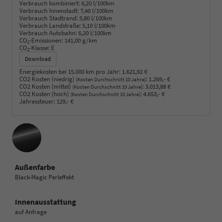
Verbrauch kombiniert:
6,20 l/100km
Verbrauch Innenstadt:
7,40 l/100km
Verbrauch Stadtrand:
5,80 l/100km
Verbrauch Landstraße:
5,10 l/100km
Verbrauch Autobahn:
6,20 l/100km
CO
-Emissionen:
141,00 g/km
2
CO
-Klasse:
E
2
Download
Energiekosten bei 15.000 km pro Jahr:
1.621,92 €
CO2 Kosten (niedrig)
:
1.269,- €
(Kosten Durchschnitt 10 Jahre)
CO2 Kosten (mittel)
:
3.013,88 €
(Kosten Durchschnitt 10 Jahre)
CO2 Kosten (hoch)
:
4.653,- €
(Kosten Durchschnitt 10 Jahre)
Jahressteuer:
129,- €
Außenfarbe
Black-Magic Perleffekt
Innenausstattung
auf Anfrage