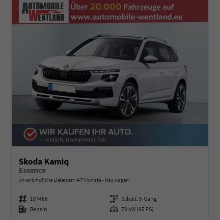
Skoda Kamiq
Essence
unverbindliche Lieferzeit: 4-7 Monate
Neuwagen
Fahrzeugnummer
197456
Getriebe
Schalt. 5-Gang
Kraftstoff
Benzin
Leistung
70 kW (95 PS)