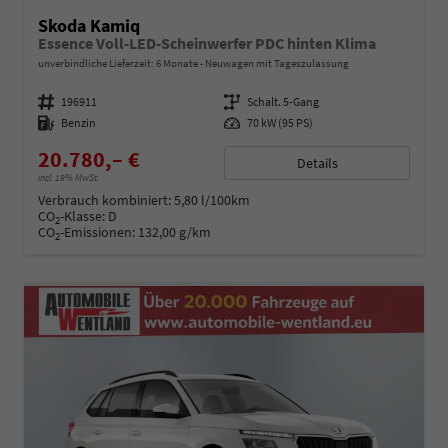
Skoda Kamiq
Essence Voll-LED-Scheinwerfer PDC hinten Klima
unverbindliche Lieferzeit:
6 Monate
Neuwagen mit Tageszulassung
Fahrzeugnummer
196911
Getriebe
Schalt. 5-Gang
Kraftstoff
Benzin
Leistung
70 kW (95 PS)
20.780,– €
Details
incl. 19% MwSt.
Verbrauch kombiniert:
5,80 l/100km
CO
-Klasse:
D
2
CO
-Emissionen:
132,00 g/km
2