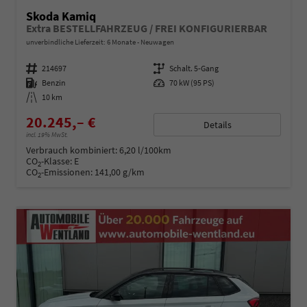
Skoda Kamiq
Extra BESTELLFAHRZEUG / FREI KONFIGURIERBAR
unverbindliche Lieferzeit:
6 Monate
Neuwagen
Fahrzeugnummer
214697
Getriebe
Schalt. 5-Gang
Kraftstoff
Benzin
Leistung
70 kW (95 PS)
Kilometerstand
10 km
20.245,– €
Details
incl. 19% MwSt.
Verbrauch kombiniert:
6,20 l/100km
CO
-Klasse:
E
2
CO
-Emissionen:
141,00 g/km
2