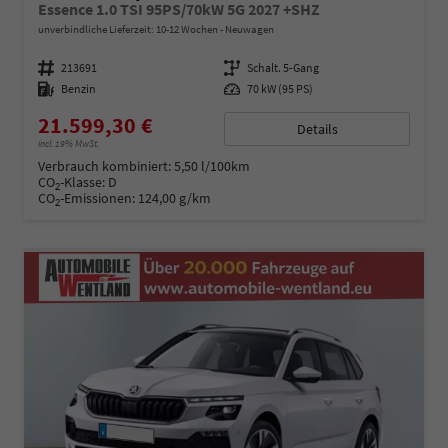
Essence 1.0 TSI 95PS/70kW 5G 2027 +SHZ
unverbindliche Lieferzeit: 10-12 Wochen
Neuwagen
Fahrzeugnummer
213691
Getriebe
Schalt. 5-Gang
Kraftstoff
Benzin
Leistung
70 kW (95 PS)
21.599,30 €
Details
incl. 19% MwSt.
Verbrauch kombiniert:
5,50 l/100km
CO
-Klasse:
D
2
CO
-Emissionen:
124,00 g/km
2