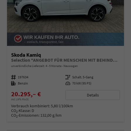
Skoda Kamiq
Selection *ANGEBOT FÜR MENSCHEN MIT BEHINDERUNG AB 50%! 1.0 TSI 95PS, Klimaanlage, Sitzheizung, Parksensoren hinten, LED-Scheinwerfer, Tempomat, Infotainment 8", Virtual Cockpit Nebelscheinwerfer, Dachreling
unverbindliche Lieferzeit: 4 - 5 Monate
Neuwagen
Fahrzeugnummer
197634
Getriebe
Schalt. 5-Gang
Kraftstoff
Benzin
Leistung
70 kW (95 PS)
20.295,– €
Details
incl. 19% MwSt.
Verbrauch kombiniert:
5,80 l/100km
CO
-Klasse:
D
2
CO
-Emissionen:
132,00 g/km
2