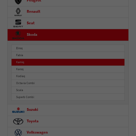
Peugeot
Renault
Seat
Skoda
Elroq
Fabia
Kamiq
Karoq
Kodiaq
Octavia Combi
Scala
Superb Combi
Suzuki
Toyota
Volkswagen