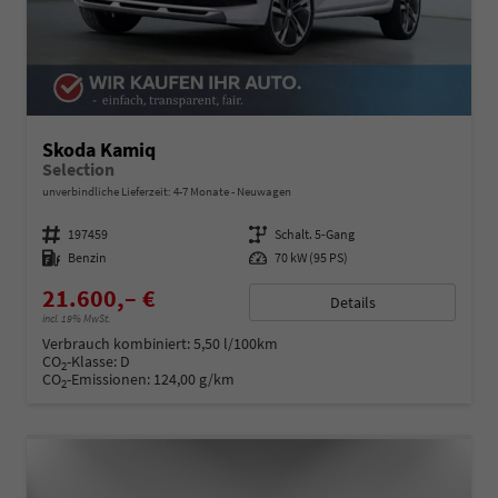
Skoda Kamiq
Selection
unverbindliche Lieferzeit: 4-7 Monate
Neuwagen
Fahrzeugnummer
197459
Getriebe
Schalt. 5-Gang
Kraftstoff
Benzin
Leistung
70 kW (95 PS)
21.600,– €
Details
incl. 19% MwSt.
Verbrauch kombiniert:
5,50 l/100km
CO
-Klasse:
D
2
CO
-Emissionen:
124,00 g/km
2