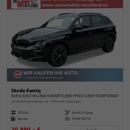
Skoda Kamiq
Extra SHZ+KLIMA+SMARTLINK+PDC+LED+TEMPOMAT
unverbindliche Lieferzeit: ca. 3-5 Monate
Neuwagen
Fahrzeugnummer
197026
Getriebe
Schalt. 5-Gang
Kraftstoff
Benzin
Leistung
70 kW (95 PS)
20.890,– €