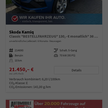
Skoda Kamiq
Classic *BESTELLFAHRZEUG* 130,- € monatlich* 36 Monate* Ohne Kilometerbegrenzung*
unverbindliche Lieferzeit:
6 Monate
Neuwagen
Fahrzeugnummer
214690
Getriebe
Schalt. 5-Gang
Kraftstoff
Benzin
Leistung
70 kW (95 PS)
Kilometerstand
10 km
21.450,– €
Details
incl. 19% MwSt.
Verbrauch kombiniert:
6,20 l/100km
CO
-Klasse:
E
2
CO
-Emissionen:
141,00 g/km
2