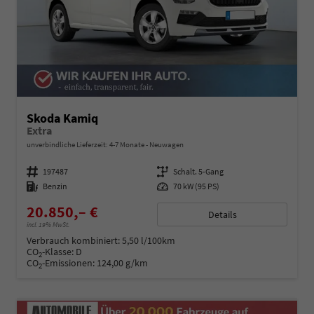
Skoda Kamiq
Extra
unverbindliche Lieferzeit: 4-7 Monate
Neuwagen
Fahrzeugnummer
197487
Getriebe
Schalt. 5-Gang
Kraftstoff
Benzin
Leistung
70 kW (95 PS)
20.850,– €
Details
incl. 19% MwSt.
Verbrauch kombiniert:
5,50 l/100km
CO
-Klasse:
D
2
CO
-Emissionen:
124,00 g/km
2