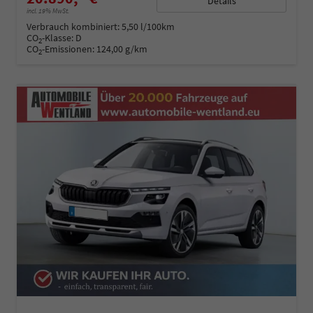
Details
incl. 19% MwSt.
Verbrauch kombiniert:
5,50 l/100km
CO
-Klasse:
D
2
CO
-Emissionen:
124,00 g/km
2