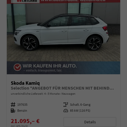
Skoda Kamiq
Selection *ANGEBOT FÜR MENSCHEN MIT BEHINDERUNG AB 50%! 1.0 TSI 115PS, Klimaanlage, Sitzheizung, Parksensoren hinten, LED-Scheinwerfer, Tempomat, Infotainment 8", Virtual Cockpit Nebelscheinwerfer, Dachreling
unverbindliche Lieferzeit: 4 - 5 Monate
Neuwagen
Fahrzeugnummer
197635
Getriebe
Schalt. 6-Gang
Kraftstoff
Benzin
Leistung
85 kW (116 PS)
21.095,– €
Details
incl. 19% MwSt.