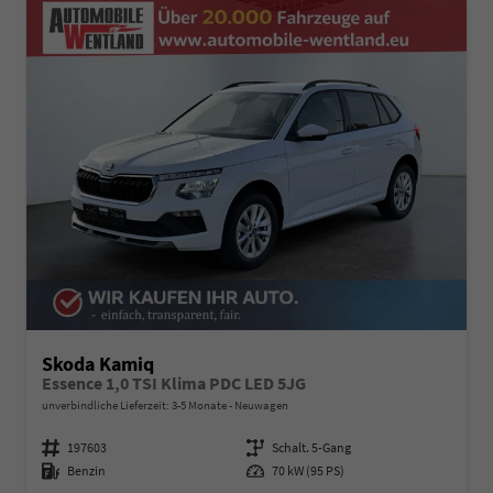
Skoda Kamiq
Essence 1,0 TSI Klima PDC LED 5JG
unverbindliche Lieferzeit: 3-5 Monate
Neuwagen
Fahrzeugnummer
197603
Getriebe
Schalt. 5-Gang
Kraftstoff
Benzin
Leistung
70 kW (95 PS)