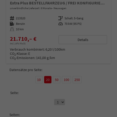
Extra Plus BESTELLFAHRZEUG / FREI KONFIGURIERBAR
unverbindliche Lieferzeit:
6 Monate
Neuwagen
Fahrzeugnummer
213520
Getriebe
Schalt. 5-Gang
Kraftstoff
Benzin
Leistung
70 kW (95 PS)
Kilometerstand
10 km
21.710,– €
Details
incl. 19% MwSt.
Verbrauch kombiniert:
6,20 l/100km
CO
-Klasse:
E
2
CO
-Emissionen:
141,00 g/km
2
Datensätze pro Seite:
10
20
50
100
250
Seite:
Seiten: