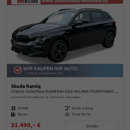
Skoda Kamiq
Classic Selection KAMERA+SHZ+KLIMA+TEMPOMAT+LED+16" LM
unverbindliche Lieferzeit: ca. 3-6 Monate
Neuwagen
Fahrzeugnummer
197008
Getriebe
Schalt. 5-Gang
Kraftstoff
Benzin
Leistung
70 kW (95 PS)
21.490,– €
Details