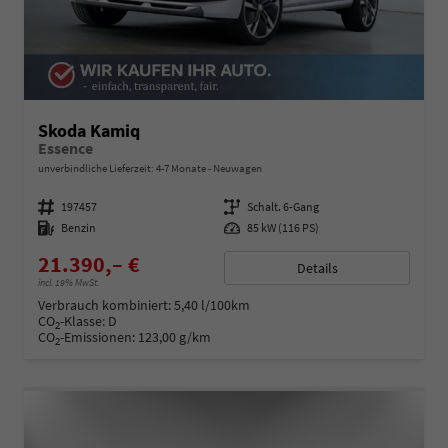
Skoda Kamiq
Essence
unverbindliche Lieferzeit: 4-7 Monate
Neuwagen
Fahrzeugnummer
197457
Getriebe
Schalt. 6-Gang
Kraftstoff
Benzin
Leistung
85 kW (116 PS)
21.390,– €
Details
incl. 19% MwSt.
Verbrauch kombiniert:
5,40 l/100km
CO
-Klasse:
D
2
CO
-Emissionen:
123,00 g/km
2