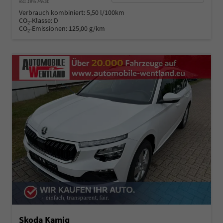
incl. 19% MwSt.
Verbrauch kombiniert:
5,50 l/100km
CO
-Klasse:
D
2
CO
-Emissionen:
125,00 g/km
2
Skoda Kamiq