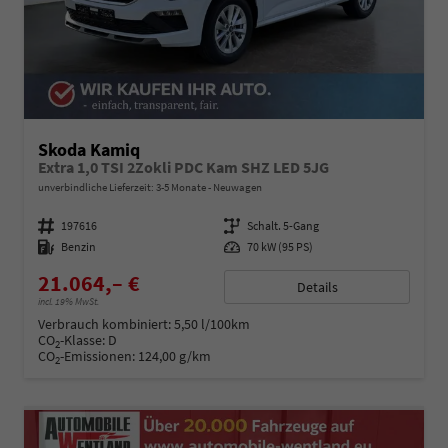
Skoda Kamiq
Extra 1,0 TSI 2Zokli PDC Kam SHZ LED 5JG
unverbindliche Lieferzeit: 3-5 Monate
Neuwagen
Fahrzeugnummer
197616
Getriebe
Schalt. 5-Gang
Kraftstoff
Benzin
Leistung
70 kW (95 PS)
21.064,– €
Details
incl. 19% MwSt.
Verbrauch kombiniert:
5,50 l/100km
CO
-Klasse:
D
2
CO
-Emissionen:
124,00 g/km
2