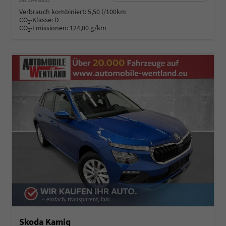
incl. 19% MwSt.
Verbrauch kombiniert:
5,50 l/100km
CO
-Klasse:
D
2
CO
-Emissionen:
124,00 g/km
2
Skoda Kamiq