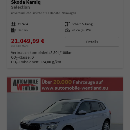
Skoda Kamiq
Selection
unverbindliche Lieferzeit: 4-7 Monate
Neuwagen
Fahrzeugnummer
197464
Getriebe
Schalt. 5-Gang
Kraftstoff
Benzin
Leistung
70 kW (95 PS)
21.049,99 €
Details
incl. 19% MwSt.
Verbrauch kombiniert:
5,50 l/100km
CO
-Klasse:
D
2
CO
-Emissionen:
124,00 g/km
2