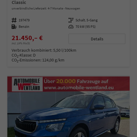
Classic
unverbindliche Lieferzeit: 4-7 Monate
Neuwagen
Fahrzeugnummer
197479
Getriebe
Schalt. 5-Gang
Kraftstoff
Benzin
Leistung
70 kW (95 PS)
21.450,– €
Details
incl. 19% MwSt.
Verbrauch kombiniert:
5,50 l/100km
CO
-Klasse:
D
2
CO
-Emissionen:
124,00 g/km
2