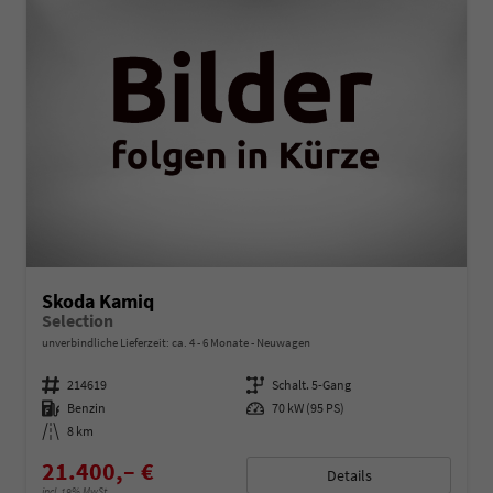
Skoda Kamiq
Selection
unverbindliche Lieferzeit: ca. 4 - 6 Monate
Neuwagen
Fahrzeugnummer
214619
Getriebe
Schalt. 5-Gang
Kraftstoff
Benzin
Leistung
70 kW (95 PS)
Kilometerstand
8 km
21.400,– €
Details
incl. 19% MwSt.