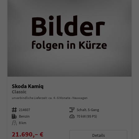
Skoda Kamiq
Classic
unverbindliche Lieferzeit: ca. 4 - 6 Monate
Neuwagen
Fahrzeugnummer
214607
Getriebe
Schalt. 5-Gang
Kraftstoff
Benzin
Leistung
70 kW (95 PS)
Kilometerstand
8 km
21.690,– €
Details