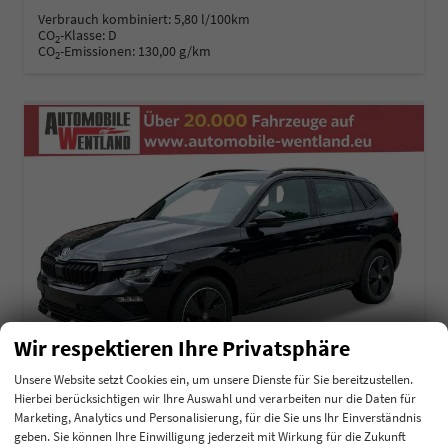
Verbrauch kombiniert:
5,80 l/100km
CO
-Klasse:
D
2
CO
-Emissionen:
130,00 g/km
2
Wir respektieren Ihre Privatsphäre
Unsere Website setzt Cookies ein, um unsere Dienste für Sie bereitzustellen.
Hierbei berücksichtigen wir Ihre Auswahl und verarbeiten nur die Daten für
Marketing, Analytics und Personalisierung, für die Sie uns Ihr Einverständnis
Skoda Kamiq
geben. Sie können Ihre Einwilligung jederzeit mit Wirkung für die Zukunft