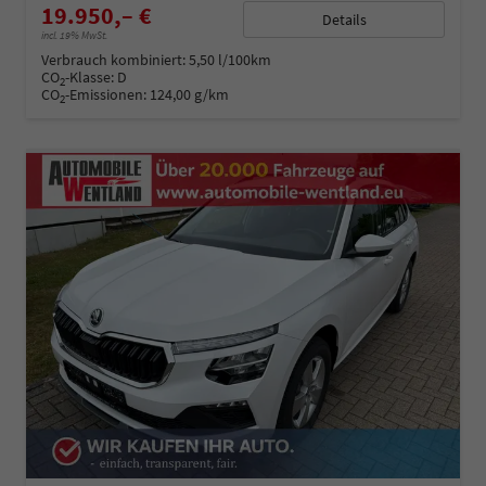
19.950,– €
Details
incl. 19% MwSt.
Verbrauch kombiniert:
5,50 l/100km
CO
-Klasse:
D
2
CO
-Emissionen:
124,00 g/km
2