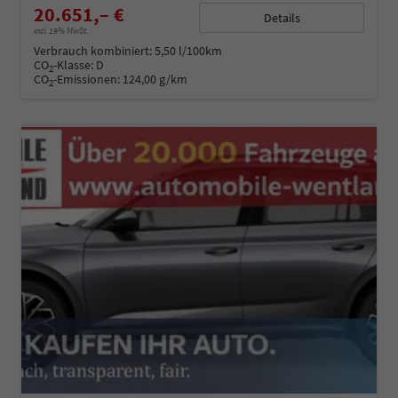
20.651,– €
Details
incl. 19% MwSt.
Verbrauch kombiniert:
5,50 l/100km
CO
-Klasse:
D
2
CO
-Emissionen:
124,00 g/km
2