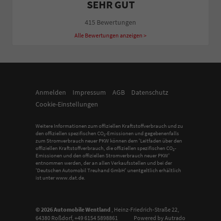
SEHR GUT
415 Bewertungen
Alle Bewertungen anzeigen >
Anmelden
Impressum
AGB
Datenschutz
Cookie-Einstellungen
Weitere Informationen zum offiziellen Kraftstoffverbrauch und zu
den offiziellen spezifischen CO
-Emissionen und gegebenenfalls
2
zum Stromverbrauch neuer PKW können dem 'Leitfaden über den
offiziellen Kraftstoffverbrauch, die offiziellen spezifischen CO
-
2
Emissionen und den offiziellen Stromverbrauch neuer PKW'
entnommen werden, der an allen Verkaufsstellen und bei der
'Deutschen Automobil Treuhand GmbH' unentgeltlich erhältlich
ist unter www.dat.de.
© 2026
Automobile Wentland
,
Heinz-Friedrich-Straße 22
,
64380
Roßdorf,
+49 6154 5898861
Powered by Autrado