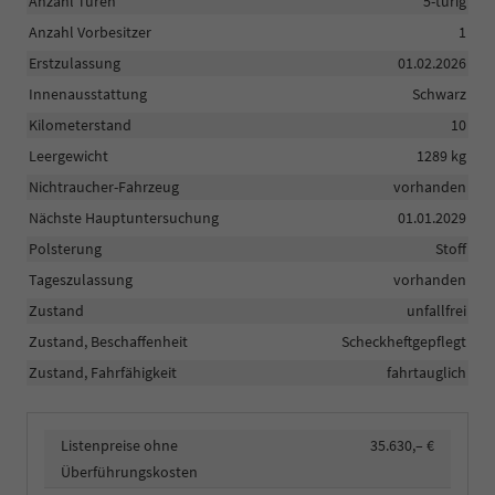
Anzahl Türen
5-türig
Anzahl Vorbesitzer
1
Erstzulassung
01.02.2026
Innenausstattung
Schwarz
Kilometerstand
10
Leergewicht
1289 kg
Nichtraucher-Fahrzeug
vorhanden
Nächste Hauptuntersuchung
01.01.2029
Polsterung
Stoff
Tageszulassung
vorhanden
Zustand
unfallfrei
Zustand, Beschaffenheit
Scheckheftgepflegt
Zustand, Fahrfähigkeit
fahrtauglich
Listenpreise ohne
35.630,– €
Überführungskosten