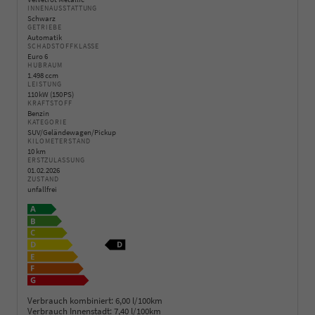
INNENAUSSTATTUNG
Schwarz
GETRIEBE
Automatik
SCHADSTOFFKLASSE
Euro 6
HUBRAUM
1.498 ccm
LEISTUNG
110 kW (150 PS)
KRAFTSTOFF
Benzin
KATEGORIE
SUV/Geländewagen/Pickup
KILOMETERSTAND
10 km
ERSTZULASSUNG
01.02.2026
ZUSTAND
unfallfrei
Verbrauch kombiniert:
6,00 l/100km
Verbrauch Innenstadt:
7,40 l/100km