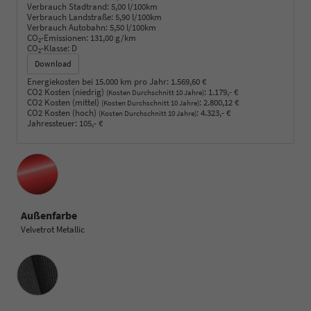
Verbrauch Stadtrand:
5,00 l/100km
Verbrauch Landstraße:
5,90 l/100km
Verbrauch Autobahn:
5,50 l/100km
CO
-Emissionen:
131,00 g/km
2
CO
-Klasse:
D
2
Download
Energiekosten bei 15.000 km pro Jahr:
1.569,60 €
CO2 Kosten (niedrig)
:
1.179,- €
(Kosten Durchschnitt 10 Jahre)
CO2 Kosten (mittel)
:
2.800,12 €
(Kosten Durchschnitt 10 Jahre)
CO2 Kosten (hoch)
:
4.323,- €
(Kosten Durchschnitt 10 Jahre)
Jahressteuer:
105,- €
Außenfarbe
Velvetrot Metallic
Innenausstattung