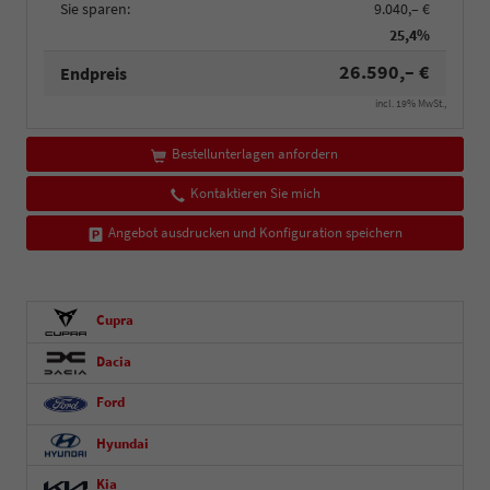
Sie sparen:
9.040,– €
25,4%
26.590,– €
Endpreis
incl. 19% MwSt.,
Bestellunterlagen anfordern
Kontaktieren Sie mich
Angebot ausdrucken und Konfiguration speichern
Cupra
Dacia
Ford
Hyundai
Kia