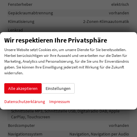
Fensterheber
elektrisch
Gepäckraumabtrennung
vorhanden
Klimatisierung
2-Zonen-Klimaautomatik
Lenkrad
in Leder, höhenverstellbar, mit Multifunktionen, mit
Wir respektieren Ihre Privatsphäre
Schaltwippen
Unsere Website setzt Cookies ein, um unsere Dienste für Sie bereitzustellen.
Sitze
Hierbei berücksichtigen wir Ihre Auswahl und verarbeiten nur die Daten für
Isofix (Kindersitzbefestigung), Rücksitzbank hinten geteilt,
Marketing, Analytics und Personalisierung, für die Sie uns Ihr Einverständnis
Sitzheizung
geben. Sie können Ihre Einwilligung jederzeit mit Wirkung für die Zukunft
Sitze: Lordosenstütze
Fahrer
widerrufen.
Sitze: Verstellbarkeit
Höhenverstellbarer Fahrersitz
Alle akzeptieren
Einstellungen
Infotainment & Kommunikation
Datenschutzerklärung
Impressum
Audioanlage
Schnittstelle MP3, Schnittstelle USB, Digitalradio DAB, Apple
CarPlay, Touchscreen
Bordcomputer
vorhanden
Navigationssystem
Navigation, Navigation per Audio