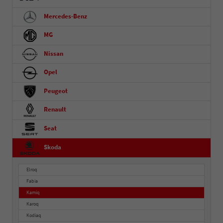
Mercedes-Benz
MG
Nissan
Opel
Peugeot
Renault
Seat
Skoda
Elroq
Fabia
Kamiq
Karoq
Kodiaq