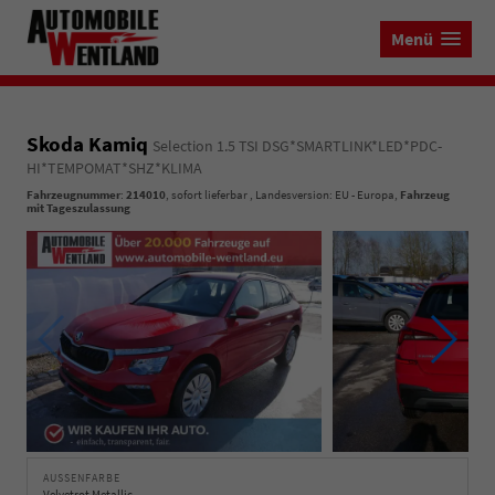
Menü
Skoda Kamiq
Selection 1.5 TSI DSG*SMARTLINK*LED*PDC-
HI*TEMPOMAT*SHZ*KLIMA
Fahrzeugnummer
:
214010
,
sofort lieferbar
, Landesversion: EU - Europa,
Fahrzeug
mit Tageszulassung
AUSSENFARBE
Velvetrot Metallic