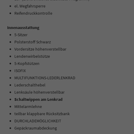
el. Wegfahrsperre
Reifendruckkontrolle
Innenausstattung
5-Sitzer
Polsterstoff Schwarz
Vordersitze höhenverstellbar
Lendenwirbelstütze
5-Kopfstützen
ISOFIX
MULTIFUNKTIONS-LEDERLENKRAD
Lederschalthebel
Lenksäule höhenverstellbar
Schaltwippen am Lenkrad
Mittelarmlehne
teilbar klappbare Rücksitzbank
DURCHLADEMÖGLICHKEIT
Gepäckraumabdeckung