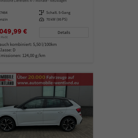
indliche Lieferzeit: 4-7 Monate
Neuwagen
97464
Getriebe
Schalt. 5-Gang
enzin
Leistung
70 kW (95 PS)
049,99 €
Details
% MwSt.
auch kombiniert:
5,50 l/100km
Klasse:
D
Emissionen:
124,00 g/km