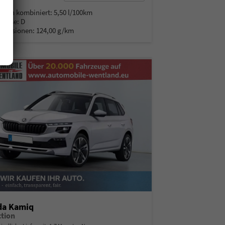
% MwSt.
auch kombiniert:
5,50 l/100km
Klasse:
D
Emissionen:
124,00 g/km
da Kamiq
ction