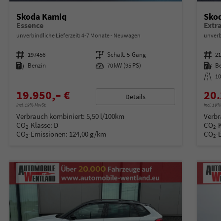
Skoda Kamiq
Sko
Essence
unverbindliche Lieferzeit: 4-7 Monate
Neuwagen
unverb
Fahrzeugnummer
197456
Getriebe
Schalt. 5-Gang
Fahrzeugnummer
2
Kraftstoff
Benzin
Leistung
70 kW (95 PS)
Kraftstoff
B
Kilometerstand
1
19.950,– €
20.
Details
incl. 19% MwSt.
incl. 19
Verbrauch kombiniert:
5,50 l/100km
Verbr
CO
-Klasse:
D
CO
-
2
2
CO
-Emissionen:
124,00 g/km
CO
-
2
2