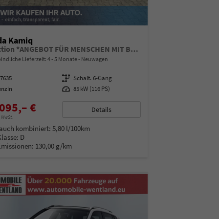
da Kamiq
Selection *ANGEBOT FÜR MENSCHEN MIT BEHINDERUNG AB 50%! 1.0 TSI 115PS, Klimaanlage, Sitzheizung, Parksensoren hinten, LED-Scheinwerfer, Tempomat, Infotainment 8", Virtual Cockpit Nebelscheinwerfer, Dachreling
indliche Lieferzeit: 4 - 5 Monate
Neuwagen
97635
Getriebe
Schalt. 6-Gang
enzin
Leistung
85 kW (116 PS)
095,– €
Details
% MwSt.
auch kombiniert:
5,80 l/100km
Klasse:
D
Emissionen:
130,00 g/km