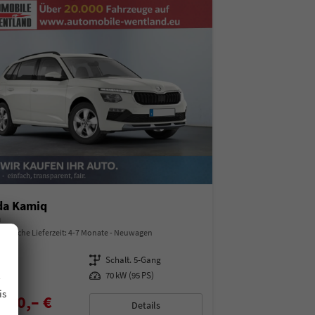
da Kamiq
a
indliche Lieferzeit: 4-7 Monate
Neuwagen
97487
Getriebe
Schalt. 5-Gang
.
enzin
Leistung
70 kW (95 PS)
is
850,– €
Details