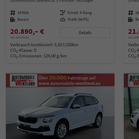
unverbindliche Lieferzeit: ca. 3-5 Monate
Neuwagen
unverb
Fahrzeugnummer
197026
Getriebe
Schalt. 5-Gang
Fahrzeugnummer
1
Kraftstoff
Benzin
Leistung
70 kW (95 PS)
Kraftstoff
B
20.890,– €
21.
Details
incl. 19% MwSt.
incl. 19
Verbrauch kombiniert:
5,50 l/100km
Verbr
CO
-Klasse:
D
CO
-
2
2
CO
-Emissionen:
124,00 g/km
CO
-
2
2