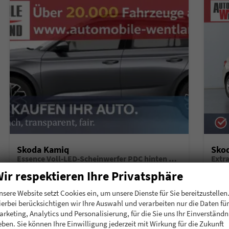
Skoda Kamiq
Sko
Essence Voll-LED-Scheinwerfer PDC hinten Klima
Extr
unverbindliche Lieferzeit:
6 Monate
Neuwagen mit Tageszulassung
unverb
ir respektieren Ihre Privatsphäre
Fahrzeugnummer
196911
Getriebe
Schalt. 5-Gang
Fahrzeugnummer
1
nsere Website setzt Cookies ein, um unsere Dienste für Sie bereitzustellen
Kraftstoff
Benzin
Leistung
70 kW (95 PS)
Kraftstoff
B
ierbei berücksichtigen wir Ihre Auswahl und verarbeiten nur die Daten für
arketing, Analytics und Personalisierung, für die Sie uns Ihr Einverständn
20.780,– €
20.
Details
eben. Sie können Ihre Einwilligung jederzeit mit Wirkung für die Zukunft