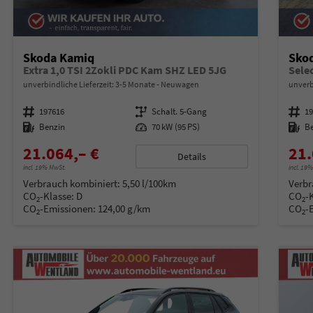
Skoda Kamiq
Sko
Extra 1,0 TSI 2Zokli PDC Kam SHZ LED 5JG
unverbindliche Lieferzeit: 3-5 Monate
Neuwagen
unverb
Fahrzeugnummer
197616
Getriebe
Schalt. 5-Gang
Fahrzeugnummer
1
Kraftstoff
Benzin
Leistung
70 kW (95 PS)
Kraftstoff
B
21.064,– €
21.
Details
incl. 19% MwSt.
incl. 19
Verbrauch kombiniert:
5,50 l/100km
Verbr
CO
-Klasse:
D
CO
-
2
2
CO
-Emissionen:
124,00 g/km
CO
-
2
2