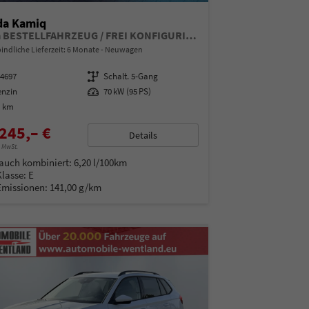
da Kamiq
Extra BESTELLFAHRZEUG / FREI KONFIGURIERBAR
indliche Lieferzeit:
6 Monate
Neuwagen
14697
Getriebe
Schalt. 5-Gang
enzin
Leistung
70 kW (95 PS)
0 km
245,– €
Details
% MwSt.
auch kombiniert:
6,20 l/100km
Klasse:
E
Emissionen:
141,00 g/km