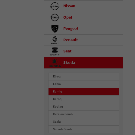
Nissan
Opel
Peugeot
Renault
Seat
Skoda
Elroq
Fabia
Kamiq
Karoq
Kodiaq
Octavia Combi
Scala
Superb Combi