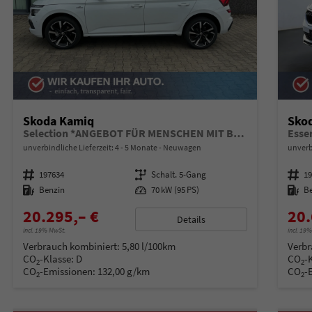
Skoda Kamiq
Sko
Selection *ANGEBOT FÜR MENSCHEN MIT BEHINDERUNG AB 50%! 1.0 TSI 95PS, Klimaanlage, Sitzheizung, Parksensoren hinten, LED-Scheinwerfer, Tempomat, Infotainment 8", Virtual Cockpit Nebelscheinwerfer, Dachreling
Esse
unverbindliche Lieferzeit: 4 - 5 Monate
Neuwagen
unverb
Fahrzeugnummer
197634
Getriebe
Schalt. 5-Gang
Fahrzeugnummer
1
Kraftstoff
Benzin
Leistung
70 kW (95 PS)
Kraftstoff
B
20.295,– €
20.
Details
incl. 19% MwSt.
incl. 19
Verbrauch kombiniert:
5,80 l/100km
Verbr
CO
-Klasse:
D
CO
-
2
2
CO
-Emissionen:
132,00 g/km
CO
-
2
2