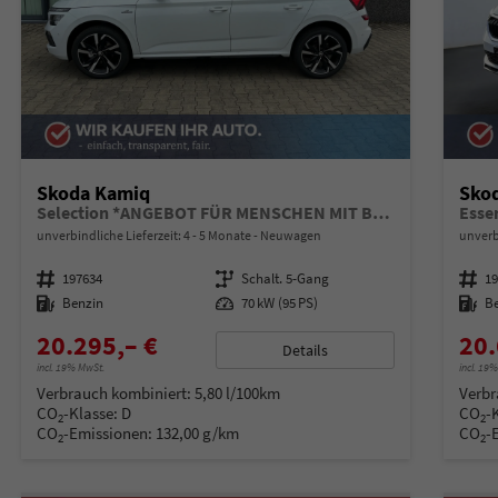
Skoda Kamiq
Sko
Selection *ANGEBOT FÜR MENSCHEN MIT BEHINDERUNG AB 50%! 1.0 TSI 95PS, Klimaanlage, Sitzheizung, Parksensoren hinten, LED-Scheinwerfer, Tempomat, Infotainment 8", Virtual Cockpit Nebelscheinwerfer, Dachreling
Esse
unverbindliche Lieferzeit: 4 - 5 Monate
Neuwagen
unverb
Fahrzeugnummer
197634
Getriebe
Schalt. 5-Gang
Fahrzeugnummer
1
Kraftstoff
Benzin
Leistung
70 kW (95 PS)
Kraftstoff
B
20.295,– €
20.
Details
incl. 19% MwSt.
incl. 19
Verbrauch kombiniert:
5,80 l/100km
Verbr
CO
-Klasse:
D
CO
-
2
2
CO
-Emissionen:
132,00 g/km
CO
-
2
2