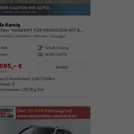
da Kamiq
Selection *ANGEBOT FÜR MENSCHEN MIT BEHINDERUNG AB 50%! 1.0 TSI 115PS, Klimaanlage, Sitzheizung, Parksensoren hinten, LED-Scheinwerfer, Tempomat, Infotainment 8", Virtual Cockpit Nebelscheinwerfer, Dachreling
indliche Lieferzeit: 4 - 5 Monate
Neuwagen
97635
Getriebe
Schalt. 6-Gang
enzin
Leistung
85 kW (116 PS)
095,– €
Details
% MwSt.
auch kombiniert:
5,80 l/100km
Klasse:
D
Emissionen:
130,00 g/km