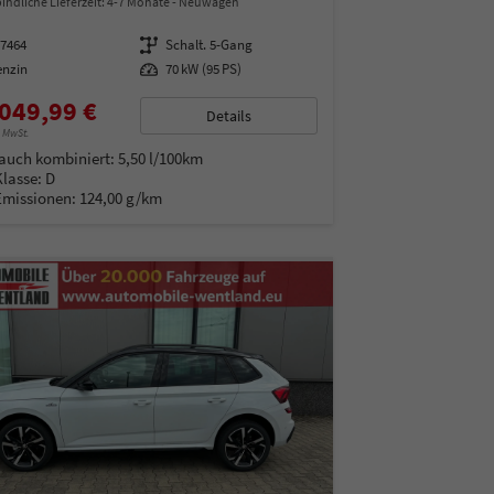
indliche Lieferzeit: 4-7 Monate
Neuwagen
97464
Getriebe
Schalt. 5-Gang
enzin
Leistung
70 kW (95 PS)
049,99 €
Details
% MwSt.
auch kombiniert:
5,50 l/100km
Klasse:
D
Emissionen:
124,00 g/km