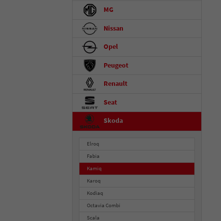
MG
Nissan
Opel
Peugeot
Renault
Seat
Skoda
Elroq
Fabia
Kamiq
Karoq
Kodiaq
Octavia Combi
Scala