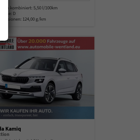
% MwSt.
auch kombiniert:
5,50 l/100km
Klasse:
D
Emissionen:
124,00 g/km
da Kamiq
ction