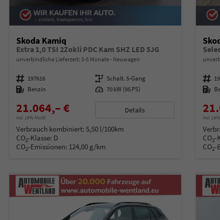
Skoda Kamiq
Sko
Extra 1,0 TSI 2Zokli PDC Kam SHZ LED 5JG
unverbindliche Lieferzeit: 3-5 Monate
Neuwagen
unverb
Fahrzeugnummer
197616
Getriebe
Schalt. 5-Gang
Fahrzeugnummer
1
Kraftstoff
Benzin
Leistung
70 kW (95 PS)
Kraftstoff
B
21.064,– €
21.
Details
incl. 19% MwSt.
incl. 19
Verbrauch kombiniert:
5,50 l/100km
Verbr
CO
-Klasse:
D
CO
-
2
2
CO
-Emissionen:
124,00 g/km
CO
-
2
2