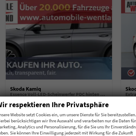
Skoda Kamiq
Sko
Essence Voll-LED-Scheinwerfer PDC hinten Klima
Extr
unverbindliche Lieferzeit:
6 Monate
Neuwagen mit Tageszulassung
unverb
ir respektieren Ihre Privatsphäre
Fahrzeugnummer
196911
Getriebe
Schalt. 5-Gang
Fahrzeugnummer
1
nsere Website setzt Cookies ein, um unsere Dienste für Sie bereitzustellen
Kraftstoff
Benzin
Leistung
70 kW (95 PS)
Kraftstoff
B
ierbei berücksichtigen wir Ihre Auswahl und verarbeiten nur die Daten für
arketing, Analytics und Personalisierung, für die Sie uns Ihr Einverständn
20.780,– €
20.
Details
eben. Sie können Ihre Einwilligung jederzeit mit Wirkung für die Zukunft