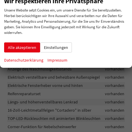
Wir respektieren Ihre Privatsphäre
vorhanden
Unsere Website setzt Cookies ein, um unsere Dienste für Sie bereitzustellen.
Hierbei berücksichtigen wir Ihre Auswahl und verarbeiten nur die Daten für
Räder & Technik
Marketing, Analytics und Personalisierung, für die Sie uns Ihr Einverständnis
geben. Sie können Ihre Einwilligung jederzeit mit Wirkung für die Zukunft
LED-Scheinwerfer mit LED-Tagfahrlicht
vorhanden
widerrufen.
Tempomat mit Geschwindigkeitsbegrenzer
vorhanden
Startknopf und Zentralverriegelung mit Fernbedienung
Alle akzeptieren
Einstellungen
vorhanden
Datenschutzerklärung
Impressum
Lichtsensor
vorhanden
Anzeige des Waschflüssigkeitsstands
vorhanden
Elektrisch verstellbare und beheizbare Außenspiegel
vorhanden
Elektrische Fensterheber vorne und hinten
vorhanden
Reifenreparaturset
vorhanden
Längs- und höhenverstellbares Lenkrad
vorhanden
16-Zoll-Leichtmetallfelgen "Cortadero" in silber
vorhanden
TOP-LED-Rückleuchten mit animierten Blinkleuchten
vorhanden
Corner-Funktion für Nebelscheinwerfer
vorhanden