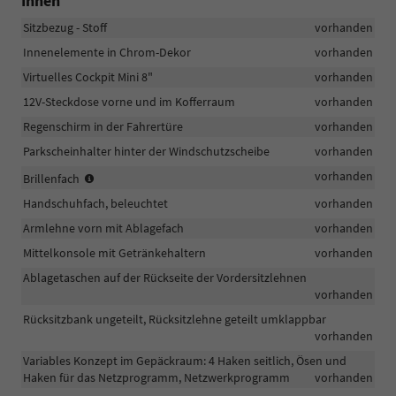
Innen
Sitzbezug - Stoff
vorhanden
Innenelemente in Chrom-Dekor
vorhanden
Virtuelles Cockpit Mini 8"
vorhanden
12V-Steckdose vorne und im Kofferraum
vorhanden
Regenschirm in der Fahrertüre
vorhanden
Parkscheinhalter hinter der Windschutzscheibe
vorhanden
(Entfall
vorhanden
Brillenfach
i.V.
Handschuhfach, beleuchtet
vorhanden
mit
Panoramadach)
Armlehne vorn mit Ablagefach
vorhanden
Mittelkonsole mit Getränkehaltern
vorhanden
Ablagetaschen auf der Rückseite der Vordersitzlehnen
vorhanden
Rücksitzbank ungeteilt, Rücksitzlehne geteilt umklappbar
vorhanden
Variables Konzept im Gepäckraum: 4 Haken seitlich, Ösen und
Haken für das Netzprogramm, Netzwerkprogramm
vorhanden