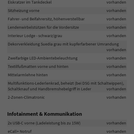
Eiskratzer im Tankdeckel
vorhanden
Sitzheizung vorne
vorhanden
Fahrer- und Beifahrersitz, höhenverstellbar
vorhanden
Lendenwirbelstützen für die Vordersitze
vorhanden
Interieur Lodge - schwarz/grau
vorhanden
Dekorverkleidung Suedia grau mit kupferfarbener Umrandung
vorhanden
Zweifarbige LED-Ambientebeleuchtung
vorhanden
Textilfußmatten vorne und hinten
vorhanden
Mittelarmlehne hinten
vorhanden
Multifunktions-Lederlenkrad, beheizt (bei DSG mit Schaltwippen),
Schaltknauf und Handbremshebelgriff in Leder
vorhanden
2-Zonen-Climatronic
vorhanden
Infotainment & Kommunikation
2x USB-C vorne (Ladeleistung bis zu 15W)
vorhanden
eCall+ Notruf
vorhanden