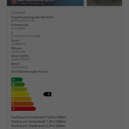
GETRIEBE
Doppelkupplungsgetriebe (DSG)
ANTRIEBSACHSE
Frontantrieb
ZYLINDER
3
SCHADSTOFFKLASSE
Euro 6
HUBRAUM
999 ccm
LEISTUNG
85 kW (116 PS)
KRAFTSTOFF
Benzin
KATEGORIE
SUV/Geländewagen/Pickup
Verbrauch kombiniert:
5,90 l/100km
Verbrauch Innenstadt:
7,30 l/100km
Verbrauch Stadtrand:
5,70 l/100km