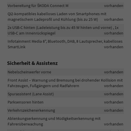
Vorbereitung für ŠKODA Connect M
vorhanden
Qi2-kompatibles kabelloses Laden von Smartphones mit
magnetischem Ladeprofil und Kühlung (bis zu 25 W)
vorhanden
2x USB-C hinten (Ladeleistung bis zu 45 W hinten und vorne) , 1x
USB-C am Innenrückspiegel
vorhanden
Infotainment Media 8", Bluetooth, DAB, 8 Lautsprecher, kabelloses
SmartLink
vorhanden
Sicherheit & Assistenz
Nebelscheinwerfer vorne
vorhanden
Front Assist – Warnung und Bremsung bei drohender Kollision mit
Fahrzeugen, Fußgängern und Radfahrern
vorhanden
Spurassistent (Lane Assist)
vorhanden
Parksensoren hinten
vorhanden
Verkehrszeichenerkennung
vorhanden
Ablenkungserkennung und Müdigkeitserkennung mit
Fahrerüberwachung
vorhanden