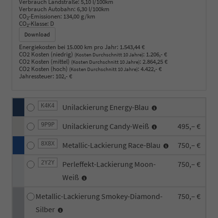
Verbrauch Landstraße:
5,10 l/100km
Verbrauch Autobahn:
6,30 l/100km
CO
-Emissionen:
134,00 g/km
2
CO
-Klasse:
D
2
Download
Energiekosten bei 15.000 km pro Jahr:
1.543,44 €
CO2 Kosten (niedrig)
:
1.206,- €
(Kosten Durchschnitt 10 Jahre)
CO2 Kosten (mittel)
:
2.864,25 €
(Kosten Durchschnitt 10 Jahre)
CO2 Kosten (hoch)
:
4.422,- €
(Kosten Durchschnitt 10 Jahre)
Jahressteuer:
102,- €
K4K4
Unilackierung Energy-Blau
9P9P
Unilackierung Candy-Weiß
495,– €
8X8X
Metallic-Lackierung Race-Blau
750,– €
2Y2Y
Perleffekt-Lackierung Moon-
750,– €
Weiß
Metallic-Lackierung Smokey-Diamond-
750,– €
Silber