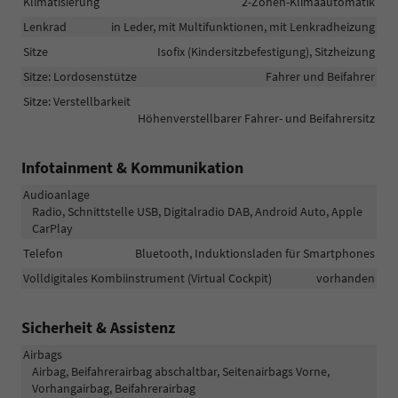
Klimatisierung
2-Zonen-Klimaautomatik
Lenkrad
in Leder, mit Multifunktionen, mit Lenkradheizung
Sitze
Isofix (Kindersitzbefestigung), Sitzheizung
Sitze: Lordosenstütze
Fahrer und Beifahrer
Sitze: Verstellbarkeit
Höhenverstellbarer Fahrer- und Beifahrersitz
Infotainment & Kommunikation
Audioanlage
Radio, Schnittstelle USB, Digitalradio DAB, Android Auto, Apple
CarPlay
Telefon
Bluetooth, Induktionsladen für Smartphones
Volldigitales Kombiinstrument (Virtual Cockpit)
vorhanden
Sicherheit & Assistenz
Airbags
Airbag, Beifahrerairbag abschaltbar, Seitenairbags Vorne,
Vorhangairbag, Beifahrerairbag