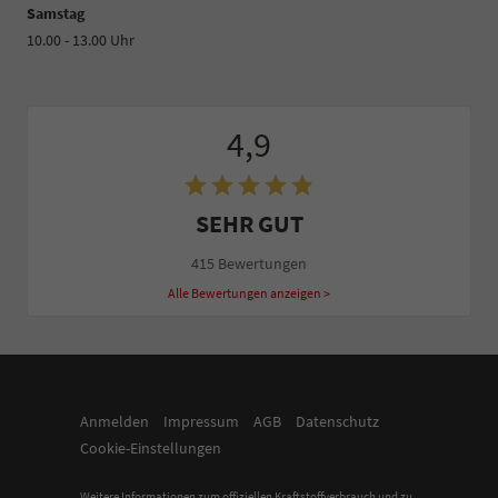
Samstag
10.00 - 13.00 Uhr
4,9
SEHR GUT
415 Bewertungen
Alle Bewertungen anzeigen >
Anmelden
Impressum
AGB
Datenschutz
Cookie-Einstellungen
Weitere Informationen zum offiziellen Kraftstoffverbrauch und zu