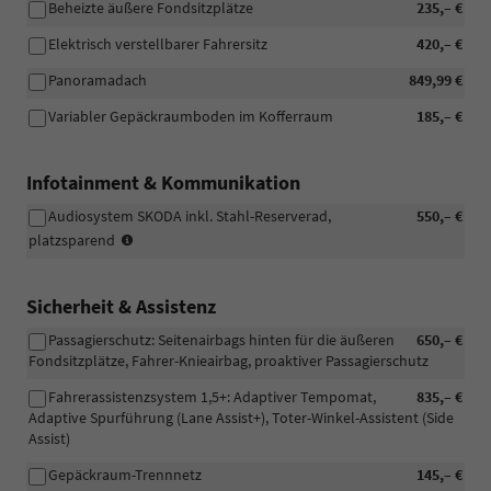
Beheizte äußere Fondsitzplätze
235,– €
Elektrisch verstellbarer Fahrersitz
420,– €
Panoramadach
849,99 €
Variabler Gepäckraumboden im Kofferraum
185,– €
Infotainment & Kommunikation
Audiosystem SKODA inkl. Stahl-Reserverad,
550,– €
(nur
platzsparend
i.V.
mit
Navigationssystem)
Sicherheit & Assistenz
Passagierschutz: Seitenairbags hinten für die äußeren
650,– €
Fondsitzplätze, Fahrer-Knieairbag, proaktiver Passagierschutz
Fahrerassistenzsystem 1,5+: Adaptiver Tempomat,
835,– €
Adaptive Spurführung (Lane Assist+), Toter-Winkel-Assistent (Side
Assist)
Gepäckraum-Trennnetz
145,– €