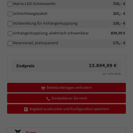
Matrix-LED-Scheinwerfer
750,– €
Schlechtwegepaket
265,– €
Vorbereitung für Anhängerkupplung
220,– €
Anhängerkupplung, elektrisch schwenkbar
894,99 €
Reserverad, platzsparend
175,– €
23.894,99 €
Endpreis
incl. 19% MwSt.
Bestellunterlagen anfordern
Kontaktieren Sie mich
Angebot ausdrucken und Konfiguration speichern
Cupra