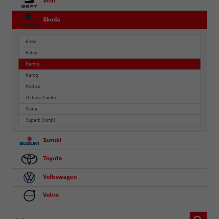
Seat
Skoda
Elroq
Fabia
Kamiq
Karoq
Kodiaq
Octavia Combi
Scala
Superb Combi
Suzuki
Toyota
Volkswagen
Volvo
Fahrzeugnummer