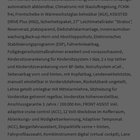
automatisch abblendbar, Climatronic mit Stauluftregelung, FCKW-
frei, Frontscheibe in Wärmeschutzglas beheizbar [4GX], ASSISTED
DRIVE Plus (KN2), Sicherheitspaket, 17'' Leichtmetallräder ''Stratos'',
Reserverad, platzsparend, Diebstahlalarmanlage, Innenraumüber-
wachung,Back-up-Horn und Abschleppschutz, Elektronisches
Stabilisierungsprogramm (ESP), Fahrerknieairbag,
Fußgängerschutzmaßnahmen erweitert und vorausschauend,
Kindersitzverankerung für Kindersitzsystem I-Size, 2 x top tether
und Kindersitzverankerung vorn BF-Seite, Notrufsystem eCall ,
Seitenairbag vorn und hinten, mit Kopfairbag, Lendenwirbelstütze,
manuell einstellbar in Vordersitzlehnen, Rücksitzbank ungeteilt,
Lehne geteilt umlegbar mit Mittelarmlehne, Sitzheizung für
Vordersitze getrennt regelbar, Vordersitze höhenverstellbar,
Anschlussgarantie 3 Jahre / 100.000 Km, FRONT ASSIST inkl.
adaptive cruise control (ACC), 12 Volt-Steckdose im Kofferraum,
Ablenkungs- und Müdigkeitserkennung, Adaptiver Tempomat
(ACC), Berganfahrassistent, Einparkhilfe vorne + hinten,
Fahrprofilauswahl, Kombiinstrument digital (virtual cockpit), Lane