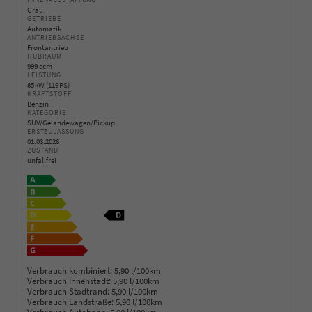
INNENAUSSTATTUNG
Grau
GETRIEBE
Automatik
ANTRIEBSACHSE
Frontantrieb
HUBRAUM
999 ccm
LEISTUNG
85 kW (116 PS)
KRAFTSTOFF
Benzin
KATEGORIE
SUV/Geländewagen/Pickup
ERSTZULASSUNG
01.03.2026
ZUSTAND
unfallfrei
Verbrauch kombiniert:
5,90 l/100km
Verbrauch Innenstadt:
5,90 l/100km
Verbrauch Stadtrand:
5,90 l/100km
Verbrauch Landstraße:
5,90 l/100km