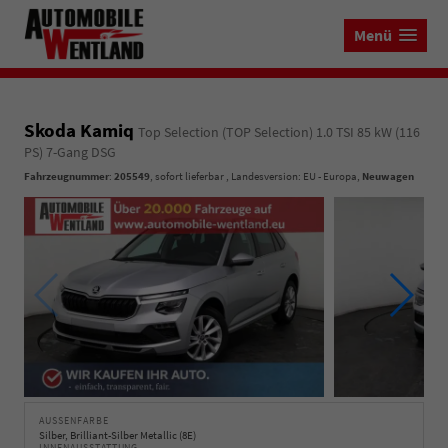
Menü
Skoda Kamiq
Top Selection (TOP Selection) 1.0 TSI 85 kW (116
PS) 7-Gang DSG
Fahrzeugnummer
:
205549
,
sofort lieferbar
, Landesversion: EU - Europa,
Neuwagen
AUSSENFARBE
Silber, Brilliant-Silber Metallic (8E)