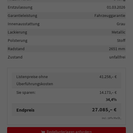
Erstzulassung
01.03.2026
Garantieleistung
Fahrzeuggarantie
Innenausstattung
Grau
Lackierung
Metallic
Polsterung
Stoff
Radstand
2651 mm
Zustand
unfallfrei
Listenpreise ohne
41.258,– €
Überführungskosten
Sie sparen:
14.173,– €
34,4%
27.085,– €
Endpreis
incl. 19% MwSt.,
Bestellunterlagen anfordern