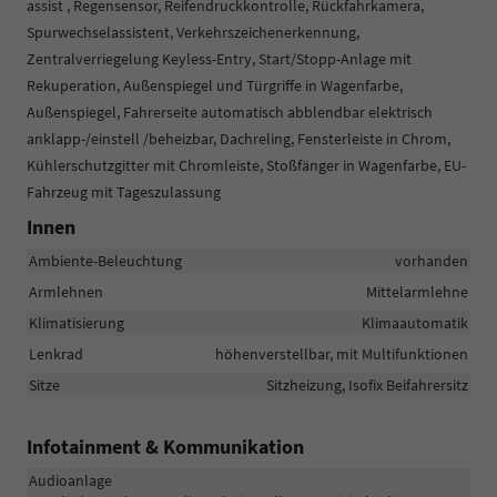
assist , Regensensor, Reifendruckkontrolle, Rückfahrkamera,
Spurwechselassistent, Verkehrszeichenerkennung,
Zentralverriegelung Keyless-Entry, Start/Stopp-Anlage mit
Rekuperation, Außenspiegel und Türgriffe in Wagenfarbe,
Außenspiegel, Fahrerseite automatisch abblendbar elektrisch
anklapp-/einstell /beheizbar, Dachreling, Fensterleiste in Chrom,
Kühlerschutzgitter mit Chromleiste, Stoßfänger in Wagenfarbe, EU-
Fahrzeug mit Tageszulassung
Innen
Ambiente-Beleuchtung
vorhanden
Armlehnen
Mittelarmlehne
Klimatisierung
Klimaautomatik
Lenkrad
höhenverstellbar, mit Multifunktionen
Sitze
Sitzheizung, Isofix Beifahrersitz
Infotainment & Kommunikation
Audioanlage