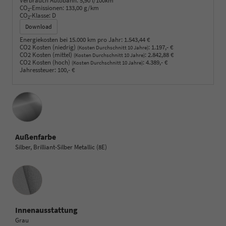
Verbrauch Autobahn:
5,90 l/100km
CO
-Emissionen:
133,00 g/km
2
CO
-Klasse:
D
2
Download
Energiekosten bei 15.000 km pro Jahr:
1.543,44 €
CO2 Kosten (niedrig)
:
1.197,- €
(Kosten Durchschnitt 10 Jahre)
CO2 Kosten (mittel)
:
2.842,88 €
(Kosten Durchschnitt 10 Jahre)
CO2 Kosten (hoch)
:
4.389,- €
(Kosten Durchschnitt 10 Jahre)
Jahressteuer:
100,- €
Außenfarbe
Silber, Brilliant-Silber Metallic (8E)
Innenausstattung
Innenausstattung
Grau