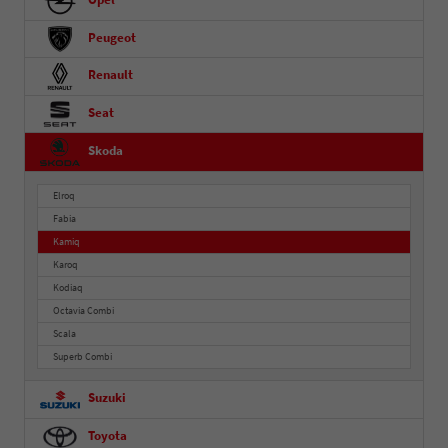
Opel
Peugeot
Renault
Seat
Skoda
Elroq
Fabia
Kamiq
Karoq
Kodiaq
Octavia Combi
Scala
Superb Combi
Suzuki
Toyota