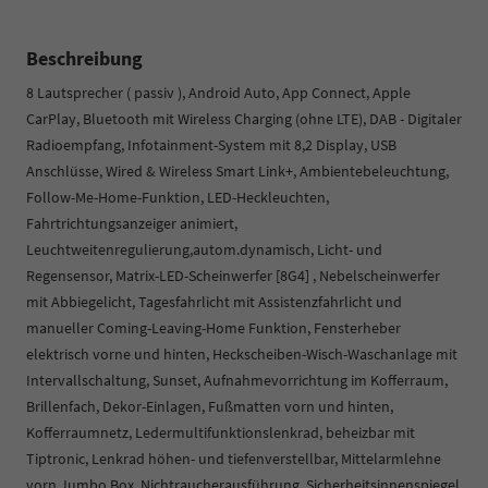
Beschreibung
8 Lautsprecher ( passiv ), Android Auto, App Connect, Apple
CarPlay, Bluetooth mit Wireless Charging (ohne LTE), DAB - Digitaler
Radioempfang, Infotainment-System mit 8,2 Display, USB
Anschlüsse, Wired & Wireless Smart Link+, Ambientebeleuchtung,
Follow-Me-Home-Funktion, LED-Heckleuchten,
Fahrtrichtungsanzeiger animiert,
Leuchtweitenregulierung,autom.dynamisch, Licht- und
Regensensor, Matrix-LED-Scheinwerfer [8G4] , Nebelscheinwerfer
mit Abbiegelicht, Tagesfahrlicht mit Assistenzfahrlicht und
manueller Coming-Leaving-Home Funktion, Fensterheber
elektrisch vorne und hinten, Heckscheiben-Wisch-Waschanlage mit
Intervallschaltung, Sunset, Aufnahmevorrichtung im Kofferraum,
Brillenfach, Dekor-Einlagen, Fußmatten vorn und hinten,
Kofferraumnetz, Ledermultifunktionslenkrad, beheizbar mit
Tiptronic, Lenkrad höhen- und tiefenverstellbar, Mittelarmlehne
vorn Jumbo Box, Nichtraucherausführung, Sicherheitsinnenspiegel