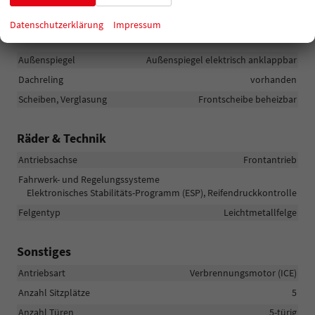
Datenschutzerklärung
Impressum
Außen
Außenspiegel
Außenspiegel elektrisch anklappbar
Dachreling
vorhanden
Scheiben, Verglasung
Frontscheibe beheizbar
Räder & Technik
Antriebsachse
Frontantrieb
Fahrwerk- und Regelungssysteme
Elektronisches Stabilitäts-Programm (ESP), Reifendruckkontrolle
Felgentyp
Leichtmetallfelge
Sonstiges
Antriebsart
Verbrennungsmotor (ICE)
Anzahl Sitzplätze
5
Anzahl Türen
5-türig