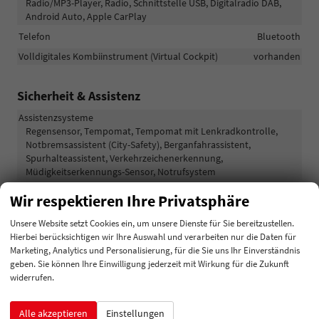
Radio/MP3-Player, Radio, Schnittstelle USB, Digitalradio DAB,
Android Auto, Apple CarPlay
Telefon
Bluetooth
Volldigitales Kombiinstrument (Virtual Cockpit)
vorhanden
Sicherheit & Assistenz
Assistenzsysteme
Regensensor, Tempomat, Tempomat mit Lenkradkontrolle,
Notbremsassistent (City-Safety), Berganfahrassistent,
Spurhalteassistent, Verkehrzeichenerkennung,
Müdigkeitserkennungs-Sensor, Notrufsystem
Diebstahl-Alarmanlage
vorhanden
Wir respektieren Ihre Privatsphäre
Einparkhilfe
Rückfahrkamera
Unsere Website setzt Cookies ein, um unsere Dienste für Sie bereitzustellen.
Innenspiegel automatisch abblendend
vorhanden
Hierbei berücksichtigen wir Ihre Auswahl und verarbeiten nur die Daten für
Marketing, Analytics und Personalisierung, für die Sie uns Ihr Einverständnis
Lichttechnik
geben. Sie können Ihre Einwilligung jederzeit mit Wirkung für die Zukunft
Lichtsensor, Nebelscheinwerfer, Tagfahrlicht, LED-Scheinwerfer,
widerrufen.
Voll-LED Scheinwerfer
Pannenhilfe
Reserverad
Alle akzeptieren
Einstellungen
Start/Stop-Automatik
vorhanden