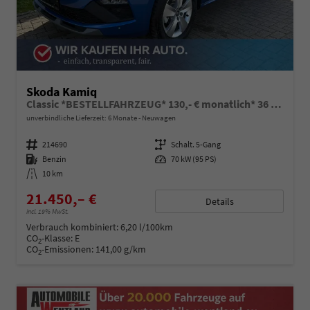
Skoda Kamiq
Classic *BESTELLFAHRZEUG* 130,- € monatlich* 36 Monate* Ohne Kilometerbegrenzung*
unverbindliche Lieferzeit:
6 Monate
Neuwagen
Fahrzeugnummer
214690
Getriebe
Schalt. 5-Gang
Kraftstoff
Benzin
Leistung
70 kW (95 PS)
Kilometerstand
10 km
21.450,– €
Details
incl. 19% MwSt.
Verbrauch kombiniert:
6,20 l/100km
CO
-Klasse:
E
2
CO
-Emissionen:
141,00 g/km
2