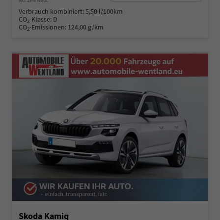
incl. 19% MwSt.
Verbrauch kombiniert:
5,50 l/100km
CO
-Klasse:
D
2
CO
-Emissionen:
124,00 g/km
2
Skoda Kamiq