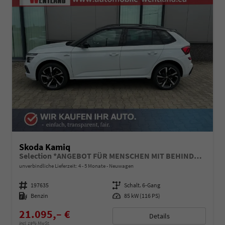
Skoda Kamiq
Selection *ANGEBOT FÜR MENSCHEN MIT BEHINDERUNG AB 50%! 1.0 TSI 115PS, Klimaanlage, Sitzheizung, Parksensoren hinten, LED-Scheinwerfer, Tempomat, Infotainment 8", Virtual Cockpit Nebelscheinwerfer, Dachreling
unverbindliche Lieferzeit: 4 - 5 Monate
Neuwagen
Fahrzeugnummer
197635
Getriebe
Schalt. 6-Gang
Kraftstoff
Benzin
Leistung
85 kW (116 PS)
21.095,– €
Details
incl. 19% MwSt.