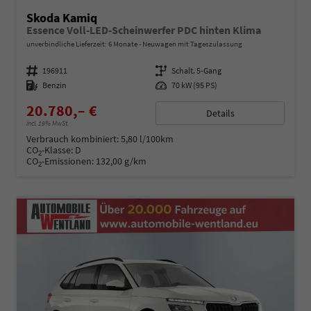
Skoda Kamiq
Essence Voll-LED-Scheinwerfer PDC hinten Klima
unverbindliche Lieferzeit:
6 Monate
Neuwagen mit Tageszulassung
Fahrzeugnummer
196911
Getriebe
Schalt. 5-Gang
Kraftstoff
Benzin
Leistung
70 kW (95 PS)
20.780,– €
Details
incl. 19% MwSt.
Verbrauch kombiniert:
5,80 l/100km
CO
-Klasse:
D
2
CO
-Emissionen:
132,00 g/km
2