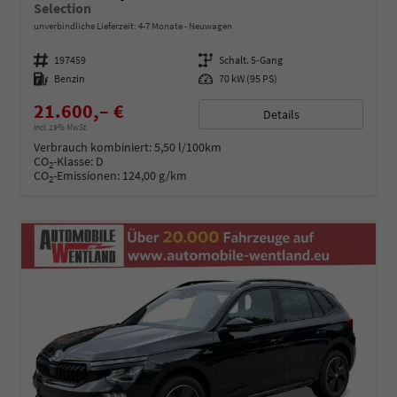
Selection
unverbindliche Lieferzeit: 4-7 Monate
Neuwagen
Fahrzeugnummer
197459
Getriebe
Schalt. 5-Gang
Kraftstoff
Benzin
Leistung
70 kW (95 PS)
21.600,– €
Details
incl. 19% MwSt.
Verbrauch kombiniert:
5,50 l/100km
CO
-Klasse:
D
2
CO
-Emissionen:
124,00 g/km
2