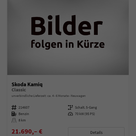
Skoda Kamiq
Classic
unverbindliche Lieferzeit: ca. 4 - 6 Monate
Neuwagen
Fahrzeugnummer
214607
Getriebe
Schalt. 5-Gang
Kraftstoff
Benzin
Leistung
70 kW (95 PS)
Kilometerstand
8 km
21.690,– €
Details