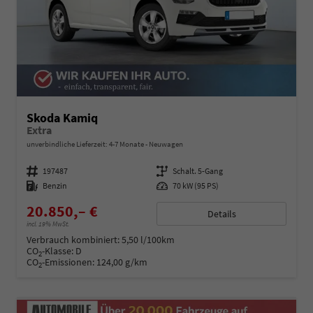
Skoda Kamiq
Extra
unverbindliche Lieferzeit: 4-7 Monate
Neuwagen
Fahrzeugnummer
197487
Getriebe
Schalt. 5-Gang
Kraftstoff
Benzin
Leistung
70 kW (95 PS)
20.850,– €
Details
incl. 19% MwSt.
Verbrauch kombiniert:
5,50 l/100km
CO
-Klasse:
D
2
CO
-Emissionen:
124,00 g/km
2