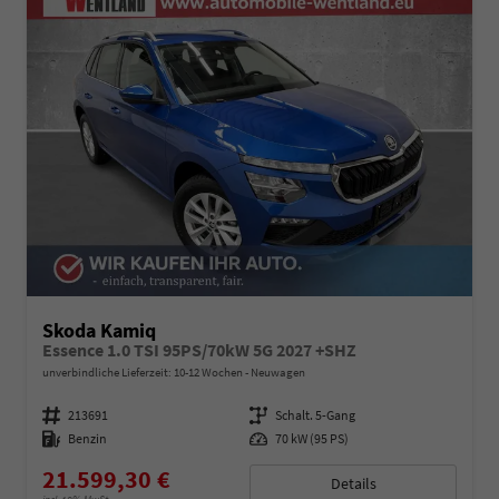
Skoda Kamiq
Essence 1.0 TSI 95PS/70kW 5G 2027 +SHZ
unverbindliche Lieferzeit: 10-12 Wochen
Neuwagen
Fahrzeugnummer
213691
Getriebe
Schalt. 5-Gang
Kraftstoff
Benzin
Leistung
70 kW (95 PS)
21.599,30 €
Details