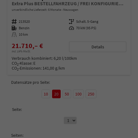
Extra Plus BESTELLFAHRZEUG / FREI KONFIGURIERBAR
unverbindliche Lieferzeit:
6 Monate
Neuwagen
Fahrzeugnummer
213520
Getriebe
Schalt. 5-Gang
Kraftstoff
Benzin
Leistung
70 kW (95 PS)
Kilometerstand
10 km
21.710,– €
Details
incl. 19% MwSt.
Verbrauch kombiniert:
6,20 l/100km
CO
-Klasse:
E
2
CO
-Emissionen:
141,00 g/km
2
Datensätze pro Seite:
10
20
50
100
250
Seite:
Seiten: