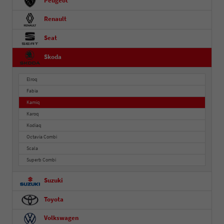
Peugeot
Renault
Seat
Skoda
Elroq
Fabia
Kamiq
Karoq
Kodiaq
Octavia Combi
Scala
Superb Combi
Suzuki
Toyota
Volkswagen