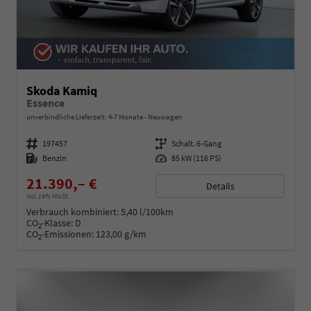
Skoda Kamiq
Essence
unverbindliche Lieferzeit: 4-7 Monate
Neuwagen
Fahrzeugnummer
197457
Getriebe
Schalt. 6-Gang
Kraftstoff
Benzin
Leistung
85 kW (116 PS)
21.390,– €
Details
incl. 19% MwSt.
Verbrauch kombiniert:
5,40 l/100km
CO
-Klasse:
D
2
CO
-Emissionen:
123,00 g/km
2