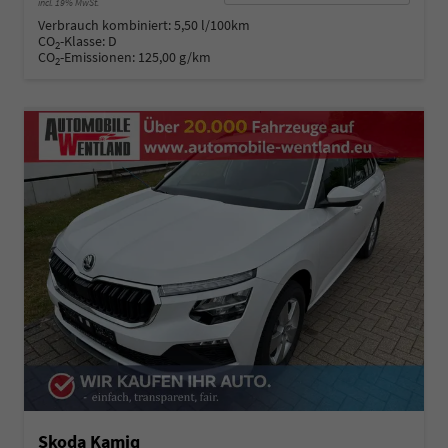
incl. 19% MwSt.
Verbrauch kombiniert:
5,50 l/100km
CO
-Klasse:
D
2
CO
-Emissionen:
125,00 g/km
2
Skoda Kamiq