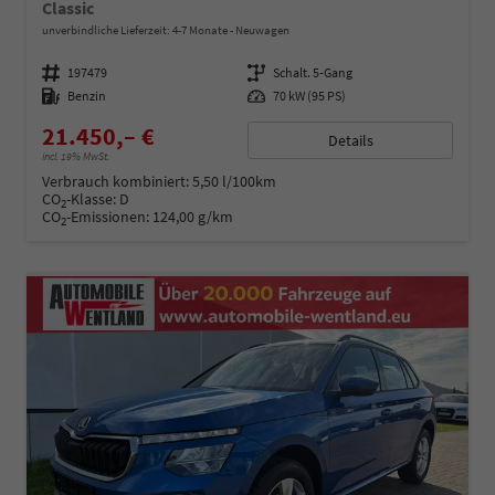
Classic
unverbindliche Lieferzeit: 4-7 Monate
Neuwagen
Fahrzeugnummer
197479
Getriebe
Schalt. 5-Gang
Kraftstoff
Benzin
Leistung
70 kW (95 PS)
21.450,– €
Details
incl. 19% MwSt.
Verbrauch kombiniert:
5,50 l/100km
CO
-Klasse:
D
2
CO
-Emissionen:
124,00 g/km
2