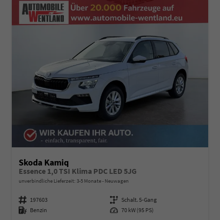
Skoda Kamiq
Essence 1,0 TSI Klima PDC LED 5JG
unverbindliche Lieferzeit: 3-5 Monate
Neuwagen
Fahrzeugnummer
197603
Getriebe
Schalt. 5-Gang
Kraftstoff
Benzin
Leistung
70 kW (95 PS)