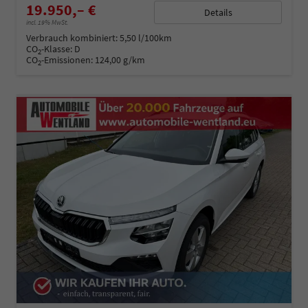
19.950,– €
Details
incl. 19% MwSt.
Verbrauch kombiniert:
5,50 l/100km
CO
-Klasse:
D
2
CO
-Emissionen:
124,00 g/km
2