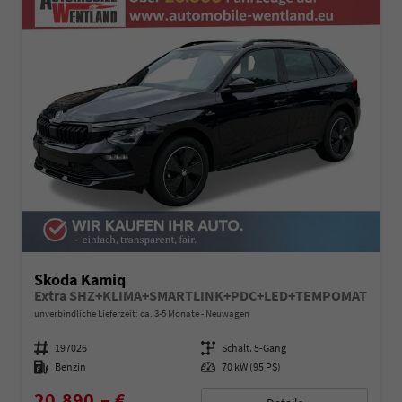
Skoda Kamiq
Extra SHZ+KLIMA+SMARTLINK+PDC+LED+TEMPOMAT
unverbindliche Lieferzeit: ca. 3-5 Monate
Neuwagen
Fahrzeugnummer
197026
Getriebe
Schalt. 5-Gang
Kraftstoff
Benzin
Leistung
70 kW (95 PS)
20.890,– €