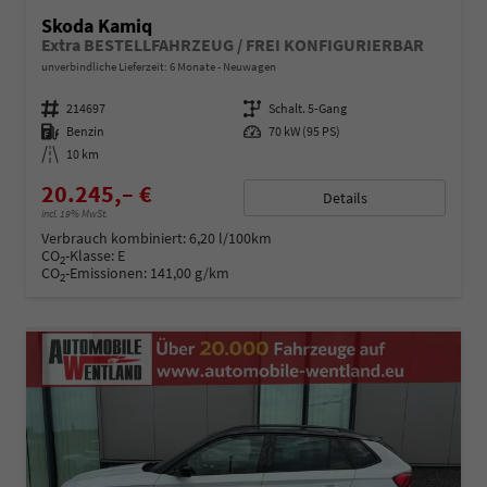
Skoda Kamiq
Extra BESTELLFAHRZEUG / FREI KONFIGURIERBAR
unverbindliche Lieferzeit:
6 Monate
Neuwagen
Fahrzeugnummer
214697
Getriebe
Schalt. 5-Gang
Kraftstoff
Benzin
Leistung
70 kW (95 PS)
Kilometerstand
10 km
20.245,– €
Details
incl. 19% MwSt.
Verbrauch kombiniert:
6,20 l/100km
CO
-Klasse:
E
2
CO
-Emissionen:
141,00 g/km
2