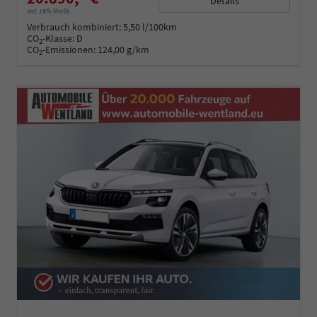
Details
incl. 19% MwSt.
Verbrauch kombiniert:
5,50 l/100km
CO
-Klasse:
D
2
CO
-Emissionen:
124,00 g/km
2