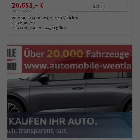
20.651,– €
Details
incl. 19% MwSt.
Verbrauch kombiniert:
5,50 l/100km
CO
-Klasse:
D
2
CO
-Emissionen:
124,00 g/km
2