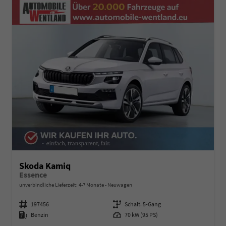
Skoda Kamiq
Essence
unverbindliche Lieferzeit: 4-7 Monate
Neuwagen
Fahrzeugnummer
197456
Getriebe
Schalt. 5-Gang
Kraftstoff
Benzin
Leistung
70 kW (95 PS)