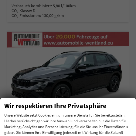
Verbrauch kombiniert:
5,80 l/100km
CO
-Klasse:
D
2
CO
-Emissionen:
130,00 g/km
2
Wir respektieren Ihre Privatsphäre
Unsere Website setzt Cookies ein, um unsere Dienste für Sie bereitzustellen.
Hierbei berücksichtigen wir Ihre Auswahl und verarbeiten nur die Daten für
Marketing, Analytics und Personalisierung, für die Sie uns Ihr Einverständnis
Skoda Kamiq
geben. Sie können Ihre Einwilligung jederzeit mit Wirkung für die Zukunft