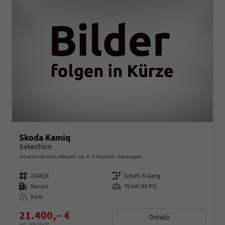
Skoda Kamiq
Selection
unverbindliche Lieferzeit: ca. 4 - 6 Monate
Neuwagen
Fahrzeugnummer
214619
Getriebe
Schalt. 5-Gang
Kraftstoff
Benzin
Leistung
70 kW (95 PS)
Kilometerstand
8 km
21.400,– €
Details
incl. 19% MwSt.