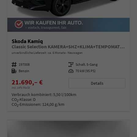
Skoda Kamiq
Classic Selection KAMERA+SHZ+KLIMA+TEMPOMAT+LED+16" LM
unverbindliche Lieferzeit: ca. 6 Monate
Neuwagen
Fahrzeugnummer
197008
Getriebe
Schalt. 5-Gang
Kraftstoff
Benzin
Leistung
70 kW (95 PS)
21.690,– €
Details
incl. 19% MwSt.
Verbrauch kombiniert:
5,50 l/100km
CO
-Klasse:
D
2
CO
-Emissionen:
124,00 g/km
2