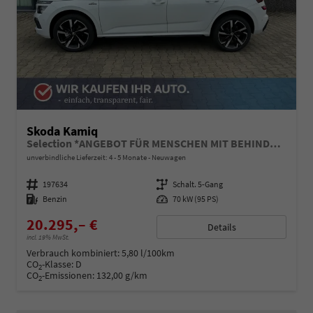
Skoda Kamiq
Selection *ANGEBOT FÜR MENSCHEN MIT BEHINDERUNG AB 50%! 1.0 TSI 95PS, Klimaanlage, Sitzheizung, Parksensoren hinten, LED-Scheinwerfer, Tempomat, Infotainment 8", Virtual Cockpit Nebelscheinwerfer, Dachreling
unverbindliche Lieferzeit: 4 - 5 Monate
Neuwagen
Fahrzeugnummer
197634
Getriebe
Schalt. 5-Gang
Kraftstoff
Benzin
Leistung
70 kW (95 PS)
20.295,– €
Details
incl. 19% MwSt.
Verbrauch kombiniert:
5,80 l/100km
CO
-Klasse:
D
2
CO
-Emissionen:
132,00 g/km
2