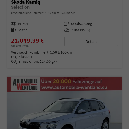
Skoda Kamiq
Selection
unverbindliche Lieferzeit: 4-7 Monate
Neuwagen
Fahrzeugnummer
197464
Getriebe
Schalt. 5-Gang
Kraftstoff
Benzin
Leistung
70 kW (95 PS)
21.049,99 €
Details
incl. 19% MwSt.
Verbrauch kombiniert:
5,50 l/100km
CO
-Klasse:
D
2
CO
-Emissionen:
124,00 g/km
2