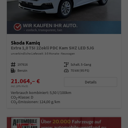
Skoda Kamiq
Extra 1,0 TSI 2Zokli PDC Kam SHZ LED 5JG
unverbindliche Lieferzeit: 3-5 Monate
Neuwagen
Fahrzeugnummer
197616
Getriebe
Schalt. 5-Gang
Kraftstoff
Benzin
Leistung
70 kW (95 PS)
21.064,– €
Details
incl. 19% MwSt.
Verbrauch kombiniert:
5,50 l/100km
CO
-Klasse:
D
2
CO
-Emissionen:
124,00 g/km
2