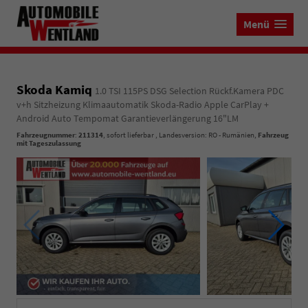
Menü
Skoda Kamiq
1.0 TSI 115PS DSG Selection Rückf.Kamera PDC
v+h Sitzheizung Klimaautomatik Skoda-Radio Apple CarPlay +
Android Auto Tempomat Garantieverlängerung 16"LM
Fahrzeugnummer
:
211314
,
sofort lieferbar
, Landesversion: RO - Rumänien,
Fahrzeug
mit Tageszulassung