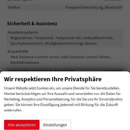
Telefon
Freisprecheinrichtung, Bluetooth
Sicherheit & Assistenz
Assistenzsysteme
Regensensor, Tempomat, Tempomat mit Lenkradkontrolle,
Spurhalteassistent, Müdigkeitserkennungs-Sensor
Einparkhilfe
Park Distance Control vorne, Park Distance Control hinten,
Rückfahrkamera
Innenspiegel automatisch abblendend
vorhanden
Wir respektieren Ihre Privatsphäre
Lenkung
Servolenkung
Lichttechnik
Lichtsensor, LED-Tagfahrlicht
Unsere Website setzt Cookies ein, um unsere Dienste für Sie bereitzustellen.
Hierbei berücksichtigen wir Ihre Auswahl und verarbeiten nur die Daten für
Pannenhilfe
Reserverad
Marketing, Analytics und Personalisierung, für die Sie uns Ihr Einverständnis
Start/Stop-Automatik
vorhanden
geben. Sie können Ihre Einwilligung jederzeit mit Wirkung für die Zukunft
widerrufen.
Zentralverriegelung
Zentralverriegelung mit Funkfernbedienung
Alle akzeptieren
Einstellungen
Außen