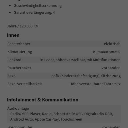
Geschwindigkeitserkennung
Garantieverlängerung: 4
Jahre / 120.000 KM
Innen
Fensterheber
elektrisch
Klimatisierung
Klimaautomatik
Lenkrad
in Leder, höhenverstellbar, mit Multifunktionen
Raucherpaket
vorhanden
Sitze
Isofix (Kindersitzbefestigung), Sitzheizung
Sitze: Verstellbarkeit
Höhenverstellbarer Fahrersitz
Infotainment & Kommunikation
Audioanlage
Radio/MP3-Player, Radio, Schnittstelle USB, Digitalradio DAB,
Android Auto, Apple CarPlay, Touchscreen
Bordcomputer
vorhanden