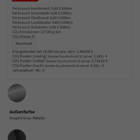
Verbrauch kombiniert:
5,60 l/100km
Verbrauch Innenstadt:
6,90 l/100km
Verbrauch Stadtrand:
5,40 l/100km
Verbrauch Landstraße:
4,80 l/100km
Verbrauch Autobahn:
5,90 l/100km
CO
-Emissionen:
127,00 g/km
2
CO
-Klasse:
D
2
Download
Energiekosten bei 15.000 km pro Jahr:
1.464,96 €
CO2 Kosten (niedrig)
:
1.143,- €
(Kosten Durchschnitt 10 Jahre)
CO2 Kosten (mittel)
:
2.714,62 €
(Kosten Durchschnitt 10 Jahre)
CO2 Kosten (hoch)
:
4.191,- €
(Kosten Durchschnitt 10 Jahre)
Jahressteuer:
86,- €
Außenfarbe
Graphit Grau Metallic
Innenausstattung