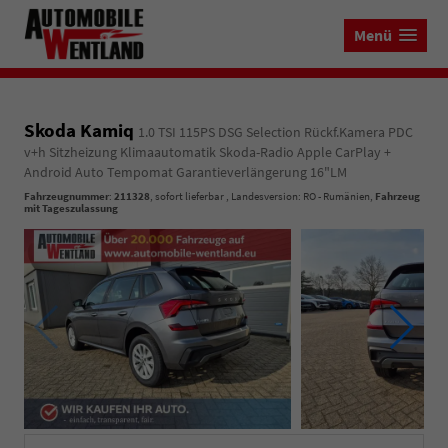
Menü
Skoda Kamiq
1.0 TSI 115PS DSG Selection Rückf.Kamera PDC
v+h Sitzheizung Klimaautomatik Skoda-Radio Apple CarPlay +
Android Auto Tempomat Garantieverlängerung 16"LM
Fahrzeugnummer
:
211328
,
sofort lieferbar
, Landesversion: RO - Rumänien,
Fahrzeug
mit Tageszulassung