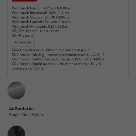
Verbrauch kombiniert:
5,60 l/100km
Verbrauch Innenstadt:
6,90 l/100km
Verbrauch Stadtrand:
5,40 l/100km
Verbrauch Landstraße:
4,80 l/100km
Verbrauch Autobahn:
5,90 l/100km
CO
-Emissionen:
127,00 g/km
2
CO
-Klasse:
D
2
Download
Energiekosten bei 15.000 km pro Jahr:
1.464,96 €
CO2 Kosten (niedrig)
:
1.143,- €
(Kosten Durchschnitt 10 Jahre)
CO2 Kosten (mittel)
:
2.714,62 €
(Kosten Durchschnitt 10 Jahre)
CO2 Kosten (hoch)
:
4.191,- €
(Kosten Durchschnitt 10 Jahre)
Jahressteuer:
86,- €
Außenfarbe
Graphit Grau Metallic
Innenausstattung