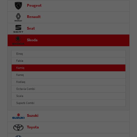
Peugeot
Renault
Seat
Skoda
Elroq
Fabia
Kamiq
Karoq
Kodiaq
Octavia Combi
Scala
Superb Combi
Suzuki
Toyota