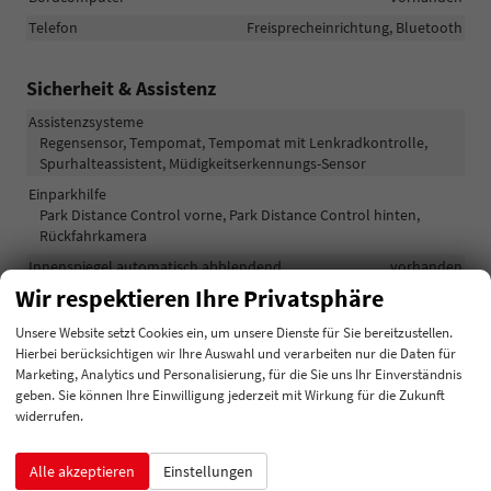
Telefon
Freisprecheinrichtung, Bluetooth
Sicherheit & Assistenz
Assistenzsysteme
Regensensor, Tempomat, Tempomat mit Lenkradkontrolle,
Spurhalteassistent, Müdigkeitserkennungs-Sensor
Einparkhilfe
Park Distance Control vorne, Park Distance Control hinten,
Rückfahrkamera
Innenspiegel automatisch abblendend
vorhanden
Wir respektieren Ihre Privatsphäre
Lenkung
Servolenkung
Lichttechnik
Lichtsensor, LED-Tagfahrlicht
Unsere Website setzt Cookies ein, um unsere Dienste für Sie bereitzustellen.
Hierbei berücksichtigen wir Ihre Auswahl und verarbeiten nur die Daten für
Pannenhilfe
Reserverad
Marketing, Analytics und Personalisierung, für die Sie uns Ihr Einverständnis
Start/Stop-Automatik
vorhanden
geben. Sie können Ihre Einwilligung jederzeit mit Wirkung für die Zukunft
widerrufen.
Zentralverriegelung
Zentralverriegelung mit Funkfernbedienung
Alle akzeptieren
Einstellungen
Außen