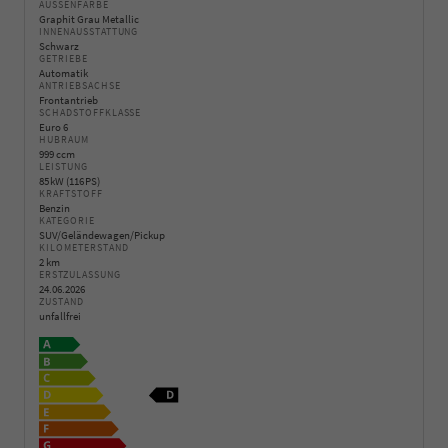
AUSSENFARBE
Graphit Grau Metallic
INNENAUSSTATTUNG
Schwarz
GETRIEBE
Automatik
ANTRIEBSACHSE
Frontantrieb
SCHADSTOFFKLASSE
Euro 6
HUBRAUM
999 ccm
LEISTUNG
85 kW (116 PS)
KRAFTSTOFF
Benzin
KATEGORIE
SUV/Geländewagen/Pickup
KILOMETERSTAND
2 km
ERSTZULASSUNG
24.06.2026
ZUSTAND
unfallfrei