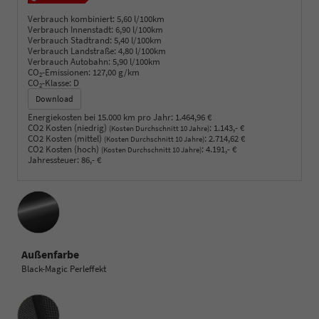
Verbrauch kombiniert:
5,60 l/100km
Verbrauch Innenstadt:
6,90 l/100km
Verbrauch Stadtrand:
5,40 l/100km
Verbrauch Landstraße:
4,80 l/100km
Verbrauch Autobahn:
5,90 l/100km
CO
-Emissionen:
127,00 g/km
2
CO
-Klasse:
D
2
Download
Energiekosten bei 15.000 km pro Jahr:
1.464,96 €
CO2 Kosten (niedrig)
:
1.143,- €
(Kosten Durchschnitt 10 Jahre)
CO2 Kosten (mittel)
:
2.714,62 €
(Kosten Durchschnitt 10 Jahre)
CO2 Kosten (hoch)
:
4.191,- €
(Kosten Durchschnitt 10 Jahre)
Jahressteuer:
86,- €
Außenfarbe
Black-Magic Perleffekt
Innenausstattung