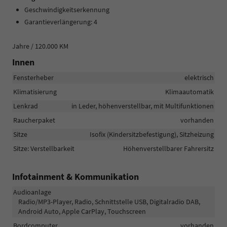
Geschwindigkeitserkennung
Garantieverlängerung: 4
Jahre / 120.000 KM
Innen
Fensterheber
elektrisch
Klimatisierung
Klimaautomatik
Lenkrad
in Leder, höhenverstellbar, mit Multifunktionen
Raucherpaket
vorhanden
Sitze
Isofix (Kindersitzbefestigung), Sitzheizung
Sitze: Verstellbarkeit
Höhenverstellbarer Fahrersitz
Infotainment & Kommunikation
Audioanlage
Radio/MP3-Player, Radio, Schnittstelle USB, Digitalradio DAB,
Android Auto, Apple CarPlay, Touchscreen
Bordcomputer
vorhanden