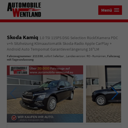
Menü
Skoda Kamiq
1.0 TSI 115PS DSG Selection Rückf.Kamera PDC
v+h Sitzheizung Klimaautomatik Skoda-Radio Apple CarPlay +
Android Auto Tempomat Garantieverlängerung 16"LM
Fahrzeugnummer
:
211330
,
sofort lieferbar
, Landesversion: RO - Rumänien,
Fahrzeug
mit Tageszulassung