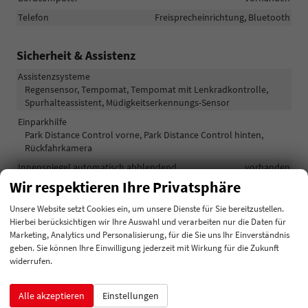
Telefon
Freisprecheinrichtung, Bluetooth
Sicherheit & Assistenz
Assistenzsysteme
Regensensor, Tempomat, Tempomat mit Lenkradkontrolle,
Spurhalteassistent, Müdigkeitserkennungs-Sensor
Einparkhilfe
Park Distance Control vorne, Park Distance Control hinten,
Rückfahrkamera
Innenspiegel automatisch abblendend
vorhanden
Wir respektieren Ihre Privatsphäre
Lenkung
Servolenkung
Lichttechnik
Lichtsensor, LED-Tagfahrlicht
Unsere Website setzt Cookies ein, um unsere Dienste für Sie bereitzustellen.
Hierbei berücksichtigen wir Ihre Auswahl und verarbeiten nur die Daten für
Pannenhilfe
Reserverad
Marketing, Analytics und Personalisierung, für die Sie uns Ihr Einverständnis
Start/Stop-Automatik
vorhanden
geben. Sie können Ihre Einwilligung jederzeit mit Wirkung für die Zukunft
widerrufen.
Zentralverriegelung
Zentralverriegelung mit Funkfernbedienung
Alle akzeptieren
Einstellungen
Außen