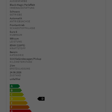
AUSSENFARBE
Black-Magic Perleffekt
INNENAUSSTATTUNG
Schwarz
GETRIEBE
Automatik
ANTRIEBSACHSE
Frontantrieb
SCHADSTOFFKLASSE
Euro 6
HUBRAUM
999 ccm
LEISTUNG
85 kW (116 PS)
KRAFTSTOFF
Benzin
KATEGORIE
SUV/Geländewagen/Pickup
KILOMETERSTAND
2 km
ERSTZULASSUNG
24.06.2026
ZUSTAND
unfallfrei