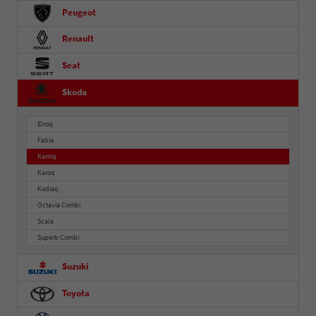
Peugeot
Renault
Seat
Skoda
Elroq
Fabia
Kamiq
Karoq
Kodiaq
Octavia Combi
Scala
Superb Combi
Suzuki
Toyota