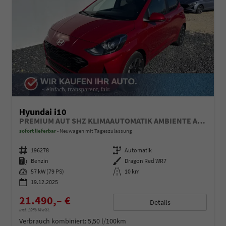
Hyundai i10
PREMIUM AUT SHZ KLIMAAUTOMATIK AMBIENTE ALU RFK PDC NAVI
sofort lieferbar
Neuwagen mit Tageszulassung
Fahrzeugnummer
196278
Getriebe
Automatik
Kraftstoff
Benzin
Außenfarbe
Dragon Red WR7
Leistung
57 kW (79 PS)
Kilometerstand
10 km
19.12.2025
21.490,– €
Details
incl. 19% MwSt.
Verbrauch kombiniert:
5,50 l/100km