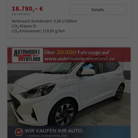
18.780,– €
Details
incl. 19% MwSt.
Verbrauch kombiniert:
5,30 l/100km
CO
-Klasse:
D
2
CO
-Emissionen:
119,00 g/km
2