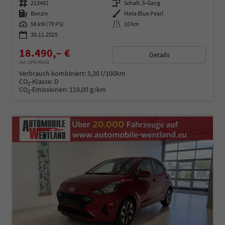
Fahrzeugnummer
213461
Getriebe
Schalt. 5-Gang
Kraftstoff
Benzin
Außenfarbe
Meta Blue Pearl
Leistung
58 kW (79 PS)
Kilometerstand
10 km
30.11.2025
18.490,– €
Details
incl. 19% MwSt.
Verbrauch kombiniert:
5,30 l/100km
CO
-Klasse:
D
2
CO
-Emissionen:
119,00 g/km
2