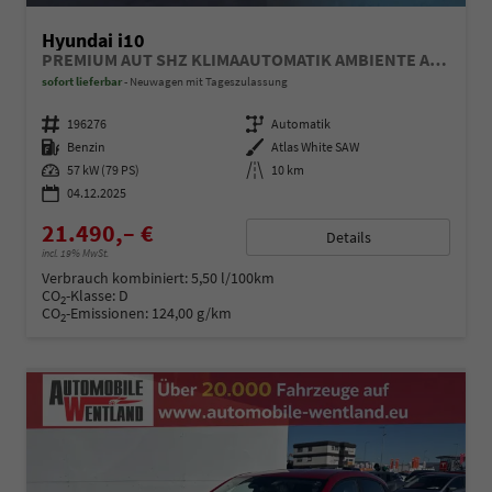
Hyundai i10
PREMIUM AUT SHZ KLIMAAUTOMATIK AMBIENTE ALU RFK PDC NAVI
sofort lieferbar
Neuwagen mit Tageszulassung
Fahrzeugnummer
196276
Getriebe
Automatik
Kraftstoff
Benzin
Außenfarbe
Atlas White SAW
Leistung
57 kW (79 PS)
Kilometerstand
10 km
04.12.2025
21.490,– €
Details
incl. 19% MwSt.
Verbrauch kombiniert:
5,50 l/100km
CO
-Klasse:
D
2
CO
-Emissionen:
124,00 g/km
2