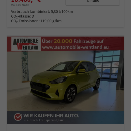
Details
incl. 19% MwSt.
Verbrauch kombiniert:
5,30 l/100km
CO
-Klasse:
D
2
CO
-Emissionen:
119,00 g/km
2