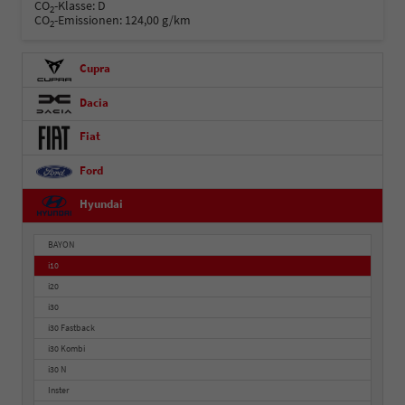
CO
-Klasse:
D
2
CO
-Emissionen:
124,00 g/km
2
Cupra
Dacia
Fiat
Ford
Hyundai
BAYON
i10
i20
i30
i30 Fastback
i30 Kombi
i30 N
Inster