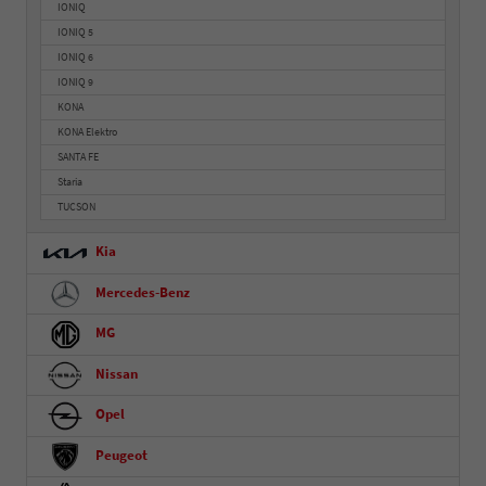
IONIQ
IONIQ 5
IONIQ 6
IONIQ 9
KONA
KONA Elektro
SANTA FE
Staria
TUCSON
Kia
Mercedes-Benz
MG
Nissan
Opel
Peugeot