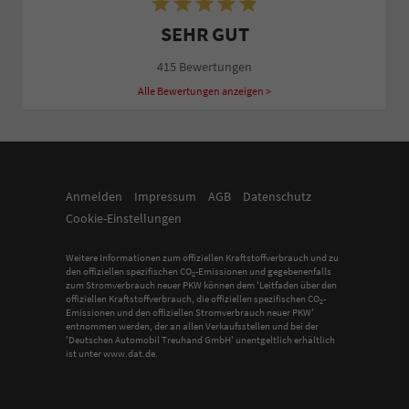
SEHR GUT
415 Bewertungen
Alle Bewertungen anzeigen >
Anmelden
Impressum
AGB
Datenschutz
Cookie-Einstellungen
Weitere Informationen zum offiziellen Kraftstoffverbrauch und zu
den offiziellen spezifischen CO
-Emissionen und gegebenenfalls
2
zum Stromverbrauch neuer PKW können dem 'Leitfaden über den
offiziellen Kraftstoffverbrauch, die offiziellen spezifischen CO
-
2
Emissionen und den offiziellen Stromverbrauch neuer PKW'
entnommen werden, der an allen Verkaufsstellen und bei der
'Deutschen Automobil Treuhand GmbH' unentgeltlich erhältlich
ist unter www.dat.de.