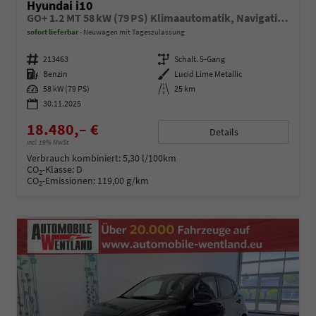
Hyundai i10
GO+ 1.2 MT 58 kW (79 PS) Klimaautomatik, Navigationssystem, Apple CarPlay & Android Auto, Sitzheizung, Lenkradheizung, Einparkhilfe hinten, Rückfahrkamera, Privacy Glass, 15" Leichtmetallfelgen, uvm.
sofort lieferbar
Neuwagen mit Tageszulassung
Fahrzeugnummer
213463
Getriebe
Schalt. 5-Gang
Kraftstoff
Benzin
Außenfarbe
Lucid Lime Metallic
Leistung
58 kW (79 PS)
Kilometerstand
25 km
30.11.2025
18.480,– €
Details
incl. 19% MwSt.
Verbrauch kombiniert:
5,30 l/100km
CO
-Klasse:
D
2
CO
-Emissionen:
119,00 g/km
2