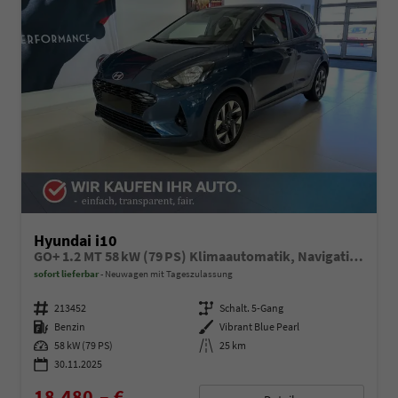
Hyundai i10
GO+ 1.2 MT 58 kW (79 PS) Klimaautomatik, Navigationssystem, Apple CarPlay & Android Auto, Sitzheizung, Lenkradheizung, Einparkhilfe hinten, Rückfahrkamera, Privacy Glass, 15" Leichtmetallfelgen, uvm.
sofort lieferbar
Neuwagen mit Tageszulassung
Fahrzeugnummer
213452
Getriebe
Schalt. 5-Gang
Kraftstoff
Benzin
Außenfarbe
Vibrant Blue Pearl
Leistung
58 kW (79 PS)
Kilometerstand
25 km
30.11.2025
18.480,– €