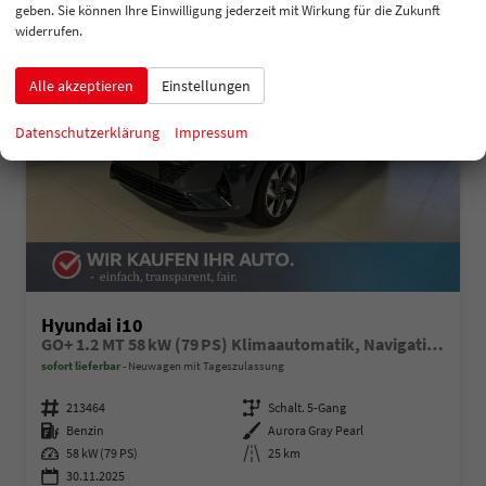
geben. Sie können Ihre Einwilligung jederzeit mit Wirkung für die Zukunft
widerrufen.
Alle akzeptieren
Einstellungen
Datenschutzerklärung
Impressum
Hyundai i10
GO+ 1.2 MT 58 kW (79 PS) Klimaautomatik, Navigationssystem, Apple CarPlay & Android Auto, Sitzheizung, Lenkradheizung, Einparkhilfe hinten, Rückfahrkamera, Privacy Glass, 15" Leichtmetallfelgen, uvm.
sofort lieferbar
Neuwagen mit Tageszulassung
Fahrzeugnummer
213464
Getriebe
Schalt. 5-Gang
Kraftstoff
Benzin
Außenfarbe
Aurora Gray Pearl
Leistung
58 kW (79 PS)
Kilometerstand
25 km
30.11.2025