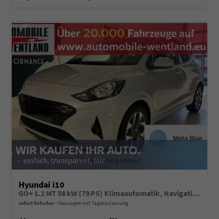
Hyundai i10
GO+ 1.2 MT 58 kW (79 PS) Klimaautomatik, Navigationssystem, Apple CarPlay & Android Auto, Sitzheizung, Lenkradheizung, Einparkhilfe hinten, Rückfahrkamera, Privacy Glass, 15" Leichtmetallfelgen, uvm.
sofort lieferbar
Neuwagen mit Tageszulassung