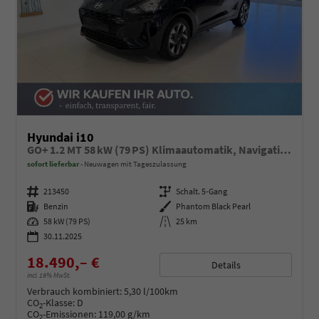
Hyundai i10
GO+ 1.2 MT 58 kW (79 PS) Klimaautomatik, Navigationssystem, Apple CarPlay & Android Auto, Sitzheizung, Lenkradheizung, Einparkhilfe hinten, Rückfahrkamera, Privacy Glass, 15" Leichtmetallfelgen, uvm.
sofort lieferbar
Neuwagen mit Tageszulassung
Fahrzeugnummer
213450
Getriebe
Schalt. 5-Gang
Kraftstoff
Benzin
Außenfarbe
Phantom Black Pearl
Leistung
58 kW (79 PS)
Kilometerstand
25 km
30.11.2025
18.490,– €
Details
incl. 19% MwSt.
Verbrauch kombiniert:
5,30 l/100km
CO
-Klasse:
D
2
CO
-Emissionen:
119,00 g/km
2