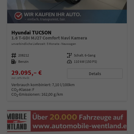
Hyundai TUCSON
1.6 T-GDI MJ27 Comfort Navi Kamera
unverbindliche Lieferzeit:
5 Monate
Neuwagen
Fahrzeugnummer
208212
Getriebe
Schalt. 6-Gang
Kraftstoff
Benzin
Leistung
110 kW (150 PS)
29.095,– €
Details
incl. 19% MwSt.
Verbrauch kombiniert:
7,10 l/100km
CO
-Klasse:
F
2
CO
-Emissionen:
162,00 g/km
2