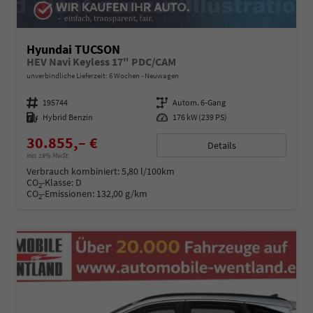
Hyundai TUCSON
HEV Navi Keyless 17" PDC/CAM
unverbindliche Lieferzeit:
6 Wochen
Neuwagen
Fahrzeugnummer
195744
Getriebe
Autom. 6-Gang
Kraftstoff
Hybrid Benzin
Leistung
176 kW (239 PS)
30.855,– €
Details
incl. 19% MwSt.
Verbrauch kombiniert:
5,80 l/100km
CO
-Klasse:
D
2
CO
-Emissionen:
132,00 g/km
2