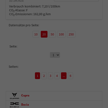
incl. 19% MwSt.
Verbrauch kombiniert:
7,10 l/100km
CO
-Klasse:
F
2
CO
-Emissionen:
162,00 g/km
2
Datensätze pro Seite:
10
20
50
100
250
Seite:
Seiten:
1
2
3
4
...
6
Cupra
Dacia