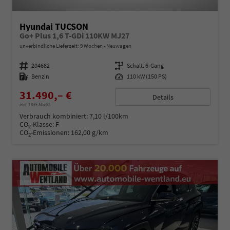
Hyundai TUCSON
Go+ Plus 1,6 T-GDi 110KW MJ27
unverbindliche Lieferzeit:
9 Wochen
Neuwagen
Fahrzeugnummer
204682
Getriebe
Schalt. 6-Gang
Kraftstoff
Benzin
Leistung
110 kW (150 PS)
31.490,– €
Details
incl. 19% MwSt.
Verbrauch kombiniert:
7,10 l/100km
CO
-Klasse:
F
2
CO
-Emissionen:
162,00 g/km
2