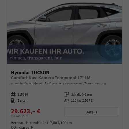
Hyundai TUCSON
Comfort Navi Kamera Tempomat 17"LM
unverbindliche Lieferzeit: 8 - 10 Wochen
Neuwagen mit Tageszulassung
Fahrzeugnummer
215686
Getriebe
Schalt. 6-Gang
Kraftstoff
Benzin
Leistung
110 kW (150 PS)
29.623,– €
Details
incl. 19% MwSt.
Verbrauch kombiniert:
7,00 l/100km
CO
-Klasse:
F
2