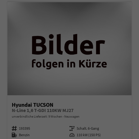
Hyundai TUCSON
N-Line 1,6 T-GDI 110KW MJ27
unverbindliche Lieferzeit:
9 Wochen
Neuwagen
Fahrzeugnummer
193395
Getriebe
Schalt. 6-Gang
Kraftstoff
Benzin
Leistung
110 kW (150 PS)