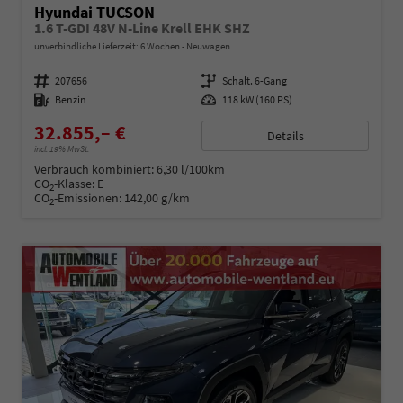
Hyundai TUCSON
1.6 T-GDI 48V N-Line Krell EHK SHZ
unverbindliche Lieferzeit:
6 Wochen
Neuwagen
Fahrzeugnummer
207656
Getriebe
Schalt. 6-Gang
Kraftstoff
Benzin
Leistung
118 kW (160 PS)
32.855,– €
Details
incl. 19% MwSt.
Verbrauch kombiniert:
6,30 l/100km
CO
-Klasse:
E
2
CO
-Emissionen:
142,00 g/km
2