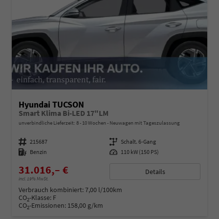
Hyundai TUCSON
Smart Klima Bi-LED 17"LM
unverbindliche Lieferzeit: 8 - 10 Wochen
Neuwagen mit Tageszulassung
Fahrzeugnummer
215687
Getriebe
Schalt. 6-Gang
Kraftstoff
Benzin
Leistung
110 kW (150 PS)
31.016,– €
Details
incl. 19% MwSt.
Verbrauch kombiniert:
7,00 l/100km
CO
-Klasse:
F
2
CO
-Emissionen:
158,00 g/km
2