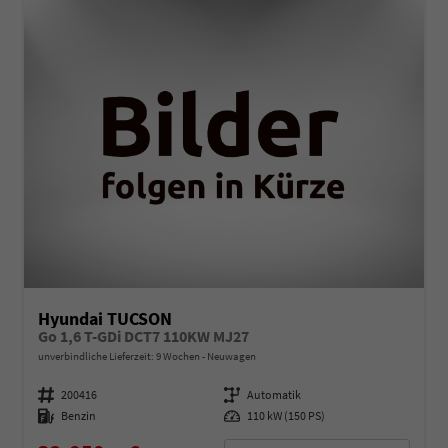
Hyundai TUCSON
Go 1,6 T-GDi DCT7 110KW MJ27
unverbindliche Lieferzeit:
9 Wochen
Neuwagen
Fahrzeugnummer
200416
Getriebe
Automatik
Kraftstoff
Benzin
Leistung
110 kW (150 PS)