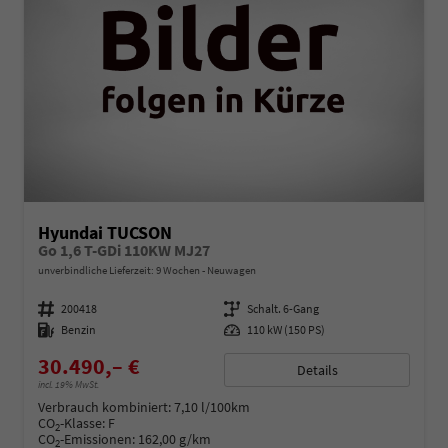
Hyundai TUCSON
Go 1,6 T-GDi 110KW MJ27
unverbindliche Lieferzeit:
9 Wochen
Neuwagen
Fahrzeugnummer
200418
Getriebe
Schalt. 6-Gang
Kraftstoff
Benzin
Leistung
110 kW (150 PS)
30.490,– €
Details
incl. 19% MwSt.
Verbrauch kombiniert:
7,10 l/100km
CO
-Klasse:
F
2
CO
-Emissionen:
162,00 g/km
2