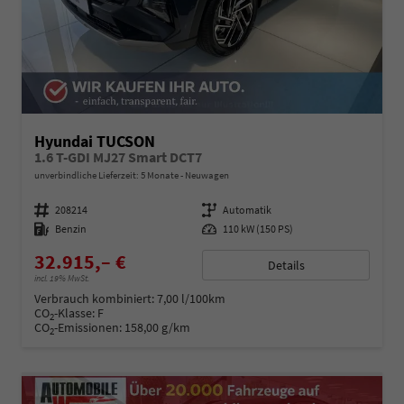
Hyundai TUCSON
1.6 T-GDI MJ27 Smart DCT7
unverbindliche Lieferzeit:
5 Monate
Neuwagen
Fahrzeugnummer
208214
Getriebe
Automatik
Kraftstoff
Benzin
Leistung
110 kW (150 PS)
32.915,– €
Details
incl. 19% MwSt.
Verbrauch kombiniert:
7,00 l/100km
CO
-Klasse:
F
2
CO
-Emissionen:
158,00 g/km
2