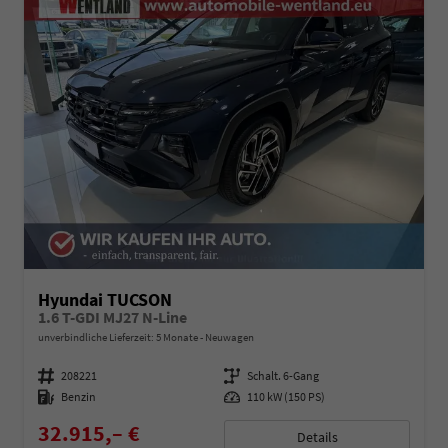
Hyundai TUCSON
1.6 T-GDI MJ27 N-Line
unverbindliche Lieferzeit:
5 Monate
Neuwagen
Fahrzeugnummer
208221
Getriebe
Schalt. 6-Gang
Kraftstoff
Benzin
Leistung
110 kW (150 PS)
32.915,– €
Details