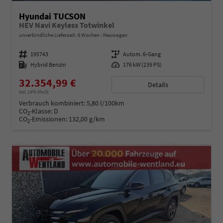
Hyundai TUCSON
HEV Navi Keyless Totwinkel
unverbindliche Lieferzeit:
6 Wochen
Neuwagen
Fahrzeugnummer
195743
Getriebe
Autom. 6-Gang
Kraftstoff
Hybrid Benzin
Leistung
176 kW (239 PS)
32.354,99 €
Details
incl. 19% MwSt.
Verbrauch kombiniert:
5,80 l/100km
CO
-Klasse:
D
2
CO
-Emissionen:
132,00 g/km
2