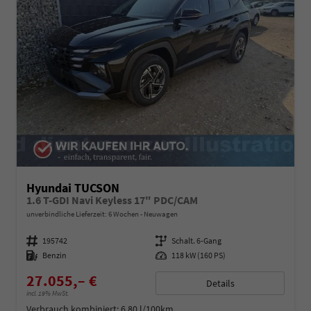
Hyundai TUCSON
1.6 T-GDI Navi Keyless 17" PDC/CAM
unverbindliche Lieferzeit:
6 Wochen
Neuwagen
Fahrzeugnummer
195742
Getriebe
Schalt. 6-Gang
Kraftstoff
Benzin
Leistung
118 kW (160 PS)
27.055,– €
Details
incl. 19% MwSt.
Verbrauch kombiniert:
6,80 l/100km