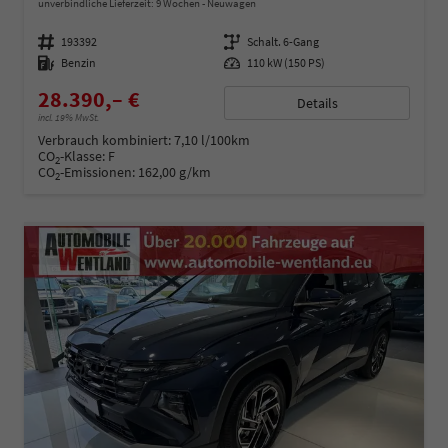
unverbindliche Lieferzeit:
9 Wochen
Neuwagen
Fahrzeugnummer
193392
Getriebe
Schalt. 6-Gang
Kraftstoff
Benzin
Leistung
110 kW (150 PS)
28.390,– €
Details
incl. 19% MwSt.
Verbrauch kombiniert:
7,10 l/100km
CO
-Klasse:
F
2
CO
-Emissionen:
162,00 g/km
2