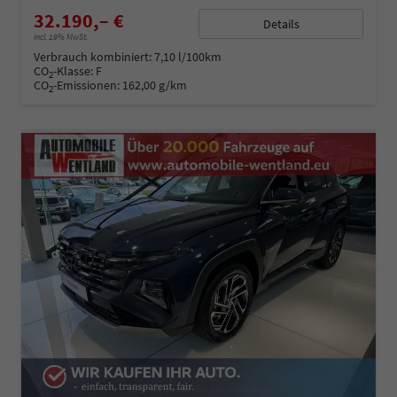
32.190,– €
Details
incl. 19% MwSt.
Verbrauch kombiniert:
7,10 l/100km
CO
-Klasse:
F
2
CO
-Emissionen:
162,00 g/km
2