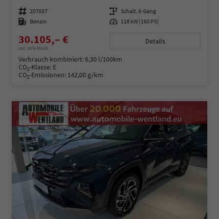
Fahrzeugnummer
207657
Getriebe
Schalt. 6-Gang
Kraftstoff
Benzin
Leistung
118 kW (160 PS)
30.105,– €
Details
incl. 19% MwSt.
Verbrauch kombiniert:
6,30 l/100km
CO
-Klasse:
E
2
CO
-Emissionen:
142,00 g/km
2