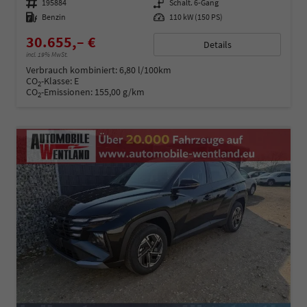
Fahrzeugnummer
195884
Getriebe
Schalt. 6-Gang
Kraftstoff
Benzin
Leistung
110 kW (150 PS)
30.655,– €
Details
incl. 19% MwSt.
Verbrauch kombiniert:
6,80 l/100km
CO
-Klasse:
E
2
CO
-Emissionen:
155,00 g/km
2