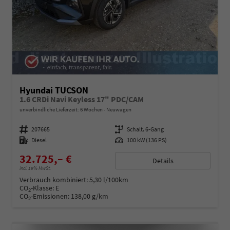
Hyundai TUCSON
1.6 CRDi Navi Keyless 17" PDC/CAM
unverbindliche Lieferzeit:
6 Wochen
Neuwagen
Fahrzeugnummer
207665
Getriebe
Schalt. 6-Gang
Kraftstoff
Diesel
Leistung
100 kW (136 PS)
32.725,– €
Details
incl. 19% MwSt.
Verbrauch kombiniert:
5,30 l/100km
CO
-Klasse:
E
2
CO
-Emissionen:
138,00 g/km
2