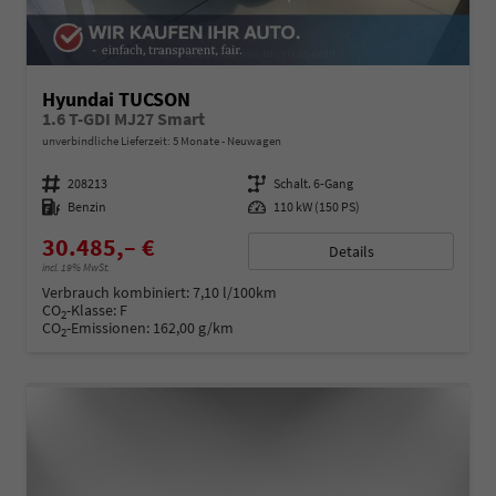
Hyundai TUCSON
1.6 T-GDI MJ27 Smart
unverbindliche Lieferzeit:
5 Monate
Neuwagen
Fahrzeugnummer
208213
Getriebe
Schalt. 6-Gang
Kraftstoff
Benzin
Leistung
110 kW (150 PS)
30.485,– €
Details
incl. 19% MwSt.
Verbrauch kombiniert:
7,10 l/100km
CO
-Klasse:
F
2
CO
-Emissionen:
162,00 g/km
2