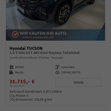
Hyundai TUCSON
1.6 T-GDI DCT 48V Navi Keyless Totwinkel
unverbindliche Lieferzeit:
6 Wochen
Neuwagen
Fahrzeugnummer
207661
Getriebe
Automatik
Kraftstoff
Benzin
Leistung
118 kW (160 PS)
31.715,– €
Details
incl. 19% MwSt.
Verbrauch kombiniert:
6,30 l/100km
CO
-Klasse:
E
2
CO
-Emissionen:
142,00 g/km
2