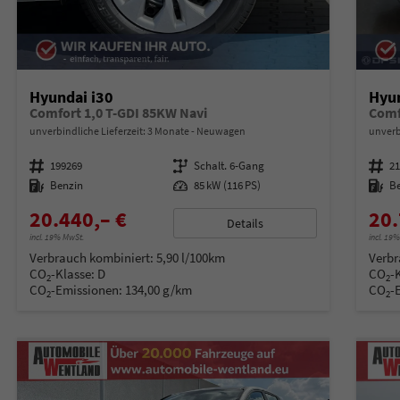
Hyundai i30
Hyun
Comfort 1,0 T-GDI 85KW Navi
Comf
unverbindliche Lieferzeit:
3 Monate
Neuwagen
unverb
Fahrzeugnummer
199269
Getriebe
Schalt. 6-Gang
Fahrzeugnummer
2
Kraftstoff
Benzin
Leistung
85 kW (116 PS)
Kraftstoff
B
20.440,– €
20.
Details
incl. 19% MwSt.
incl. 19
Verbrauch kombiniert:
5,90 l/100km
Verbr
CO
-Klasse:
D
CO
-
2
2
CO
-Emissionen:
134,00 g/km
CO
-
2
2