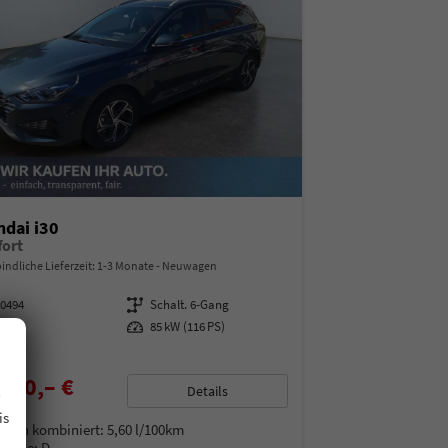
dai i30
ort
indliche Lieferzeit: 1-3 Monate
Neuwagen
00494
Getriebe
Schalt. 6-Gang
enzin
Leistung
85 kW (116 PS)
.
300,– €
Details
% MwSt.
is
auch kombiniert:
5,60 l/100km
Klasse:
D