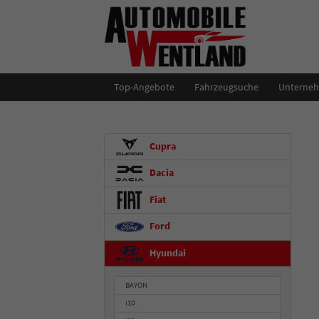
Top-Angebote
Fahrzeugsuche
Unterne
Cupra
Dacia
Fiat
Ford
Hyundai
BAYON
i10