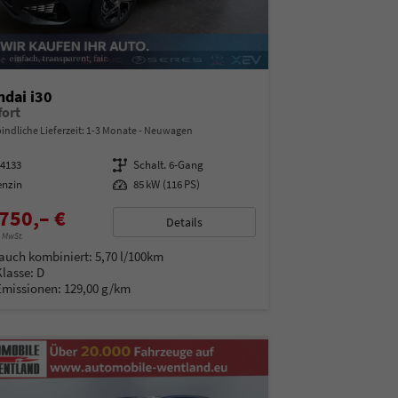
dai i30
ort
indliche Lieferzeit: 1-3 Monate
Neuwagen
14133
Getriebe
Schalt. 6-Gang
enzin
Leistung
85 kW (116 PS)
750,– €
Details
% MwSt.
auch kombiniert:
5,70 l/100km
Klasse:
D
Emissionen:
129,00 g/km