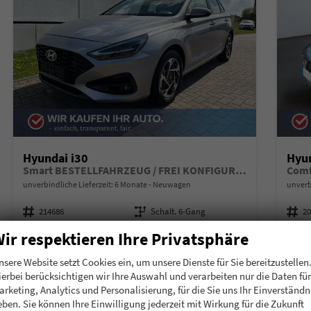
Hyundai i30
Hyun
Smart BESTELLFAHRZEUG / FREI KONFIGURIERBAR *5 Jahre Garantie*
Comf
unverbindliche Lieferzeit:
6 Monate
Neuwagen
unverb
Fahrzeugnummer
214686
Getriebe
Schalt. 6-Gang
Fahrzeugnummer
2
Kraftstoff
Benzin
Leistung
85 kW (116 PS)
Kraftstoff
B
ir respektieren Ihre Privatsphäre
Kilometerstand
10 km
nsere Website setzt Cookies ein, um unsere Dienste für Sie bereitzustellen
20.850,– €
21.
Details
ierbei berücksichtigen wir Ihre Auswahl und verarbeiten nur die Daten für
incl. 19% MwSt.
incl. 19
arketing, Analytics und Personalisierung, für die Sie uns Ihr Einverständn
Verbrauch kombiniert:
6,30 l/100km
Verbr
eben. Sie können Ihre Einwilligung jederzeit mit Wirkung für die Zukunft
CO
-Klasse:
E
CO
-