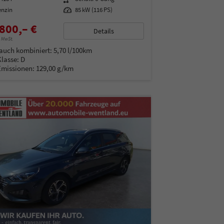
enzin
Leistung
85 kW (116 PS)
800,– €
Details
% MwSt.
auch kombiniert:
5,70 l/100km
Klasse:
D
Emissionen:
129,00 g/km