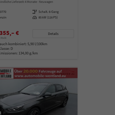
indliche Lieferzeit:
4 Monate
Neuwagen
00770
Getriebe
Schalt. 6-Gang
enzin
Leistung
85 kW (116 PS)
355,– €
Details
% MwSt.
auch kombiniert:
5,90 l/100km
Klasse:
D
Emissionen:
134,00 g/km