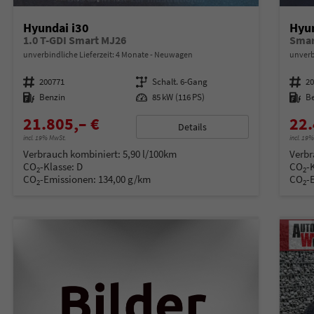
Hyundai i30
Hyun
1.0 T-GDI Smart MJ26
Smar
unverbindliche Lieferzeit:
4 Monate
Neuwagen
unverb
Fahrzeugnummer
200771
Getriebe
Schalt. 6-Gang
Fahrzeugnummer
2
Kraftstoff
Benzin
Leistung
85 kW (116 PS)
Kraftstoff
B
21.805,– €
22.
Details
incl. 19% MwSt.
incl. 19
Verbrauch kombiniert:
5,90 l/100km
Verbr
CO
-Klasse:
D
CO
-
2
2
CO
-Emissionen:
134,00 g/km
CO
-
2
2