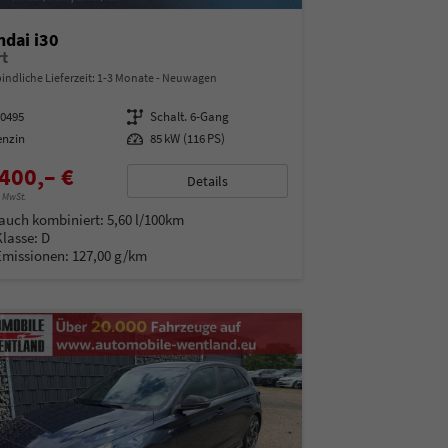
dai i30
t
indliche Lieferzeit: 1-3 Monate
Neuwagen
00495
Getriebe
Schalt. 6-Gang
enzin
Leistung
85 kW (116 PS)
400,– €
Details
% MwSt.
auch kombiniert:
5,60 l/100km
Klasse:
D
Emissionen:
127,00 g/km