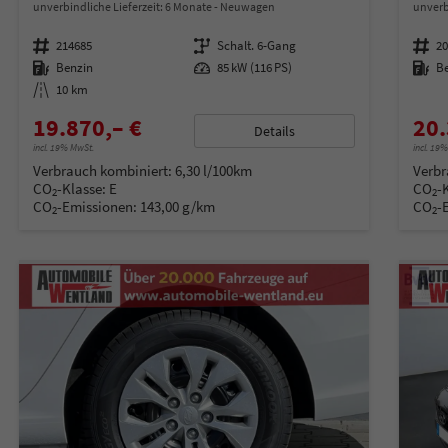
unverbindliche Lieferzeit:
6 Monate
Neuwagen
unverb
Fahrzeugnummer
214685
Getriebe
Schalt. 6-Gang
Fahrzeugnummer
2
Kraftstoff
Benzin
Leistung
85 kW (116 PS)
Kraftstoff
B
Kilometerstand
10 km
19.870,– €
20.
Details
incl. 19% MwSt.
incl. 19
Verbrauch kombiniert:
6,30 l/100km
Verbr
CO
-Klasse:
E
CO
-
2
2
CO
-Emissionen:
143,00 g/km
CO
-
2
2