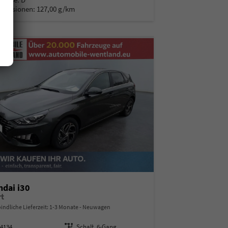
Emissionen:
127,00 g/km
dai i30
t
indliche Lieferzeit: 1-3 Monate
Neuwagen
14134
Getriebe
Schalt. 6-Gang