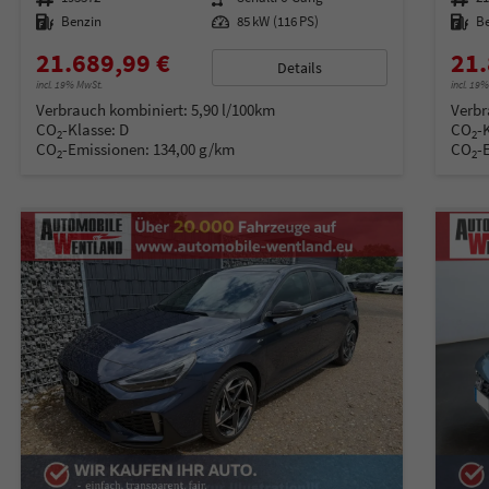
Kraftstoff
Benzin
Leistung
85 kW (116 PS)
Kraftstoff
B
21.689,99 €
21.
Details
incl. 19% MwSt.
incl. 19
Verbrauch kombiniert:
5,90 l/100km
Verbr
CO
-Klasse:
D
CO
-
2
2
CO
-Emissionen:
134,00 g/km
CO
-
2
2